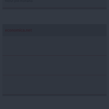
trecut prin România
economica.net