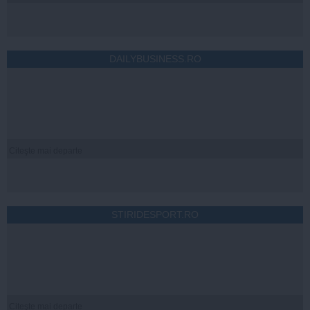
DAILYBUSINESS.RO
Citeşte mai departe
STIRIDESPORT.RO
Citeşte mai departe