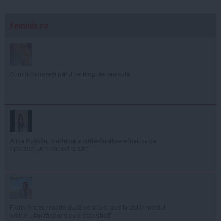
feminis.ro
Cum îți hidratezi părul pe timp de caniculă
Alina Pușcău, mărturisire cutremurătoare înainte de
operație: „Am cancer la sân”
Florin Ristei, reacție după ce a fost pus la zid în mediul
online: „Am răspuns cu o statistică”