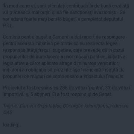
'În mod concret, sunt stimulaţi contribuabilii de bună credinţă
să plătească mai puţin şi să fie sancţionaţi evazioniştii. Se
vor aduna foarte muţi bani la buget', a completat deputatul
PDL.
Comisia pentru buget a Camerei a dat raport de respingere
pentru această iniţiativă pe motiv că nu respectă legea
responsabilităţii fiscal- bugetare, care prevede că în cazul
propunerilor de introducere a unor măsuri politice, iniţiative
legislative a căror aplicare atrage diminuarea veniturilor,
iniţiatorii au obligaţia să prezinte fişa financiară însoţită de
propuneri de măsuri de compensare a impactului financiar.
Proiectul a fost respins cu 286 de voturi 'pentru', 33 de voturi
'împotrivă' şi 5 abţineri. El a fost respins şi de Senat.
Tag-uri:
Camera Deputaţilor
,
Gheorghe Ialomiţianu
,
reducere
CAS
loading...