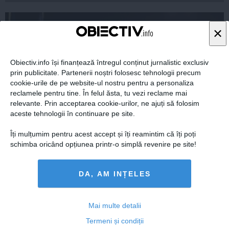
×
Obiectiv.info își finanțează întregul conținut jurnalistic exclusiv
prin publicitate. Partenerii noștri folosesc tehnologii precum
cookie-urile de pe website-ul nostru pentru a personaliza
reclamele pentru tine. În felul ăsta, tu vezi reclame mai
relevante. Prin acceptarea cookie-urilor, ne ajuți să folosim
aceste tehnologii în continuare pe site.
Îți mulțumim pentru acest accept și îți reamintim că îți poți
Victor Ponta: Salarii mărite pentru anumite categorii
schimba oricând opțiunea printr-o simplă revenire pe site!
'unde decalajele sunt foarte mari'
DA, AM INȚELES
Mai multe detalii
16 iun, 2014
Citeşte mai departe
Termeni și condiții