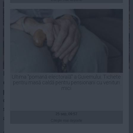
Presedintie
USL
PSD
PNL
PDL
PPDD
UDMR
PMP
Plenul Camerei Deputaţilor a respins marţi
Administraţie Publică
Ultima "pomană electorală" a Guvernului: Tichete
o propunere legislativă aparţinând PDL
Economie
pentru masă caldă pentru pensionarii cu venituri
mici
pentru aprobarea unor măsuri fiscale, în
Finante
care se propunea
reducerea contribuţiilor
Energie
sociale cu 5 puncte procentuale la
Imobiliare
25 sep, 09:57
angajator.
Companii
Citeşte mai departe
Turism