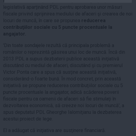
Plenul Camerei Deputaţilor a respins marţi o propunere
Auto
legislativă aparţinând PDL pentru aprobarea unor măsuri
fiscale privind sprijinirea mediului de afaceri şi crearea de noi
Sport
locuri de muncă, în care se propunea
reducerea
Handbal
contribuţiilor sociale cu 5 puncte procentuale la
angajator.
Box
Baschet
'Din toate sondajele rezultă că principala problemă a
românilor o reprezintă găsirea unui loc de muncă. Încă din
Tenis
2013 PDL a supus dezbaterii publice această iniţiativă
Alte sporturi
discutând cu mediul de afaceri, discutând şi cu premierul
Life
Victor Ponta care a spus că susţine această iniţiativă,
considerând-o foarte bună. În mod concret, prin această
Funny
iniţiativă se propune reducerea contribuţiilor sociale cu 5
puncte procentuale la angajator, adică scăderea poverii
Travel
fiscale pentru ca oamenii de afaceri să fie stimulaţi în
Stil de viata
dezvoltarea economică, să creeze noi locuri de muncă', a
spus deputatul PDL Gheorghe Ialomiţianu la dezbaterea
acestui proiect de lege.
El a adăugat că iniţiativa are susţinere financiară.