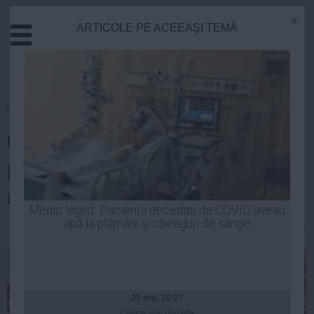
x
ARTICOLE PE ACEEAŞI TEMĂ
Actual
Economie
Justitie
Externe
Homepage
»
Politica
Educatie
Camera Deputaților a respins un
Sanatate
Stiinta
proiect de lege pentru
Tehnologie
reducerea CAS cu 5%
Cultura
Medic legist: Pacienţii decedaţi de COVID aveau
apă la plămâni şi cheaguri de sânge
Mediu
Constantin Andrei
| 17 iun, 2014
Life
Politica
Guvern
25 sep, 10:27
Citeşte mai departe