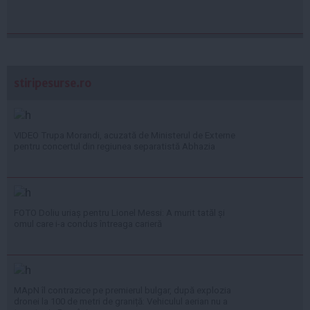
stiripesurse.ro
VIDEO Trupa Morandi, acuzată de Ministerul de Externe
pentru concertul din regiunea separatistă Abhazia
FOTO Doliu uriaș pentru Lionel Messi: A murit tatăl și
omul care i-a condus întreaga carieră
MApN îl contrazice pe premierul bulgar, după explozia
dronei la 100 de metri de graniță: Vehiculul aerian nu a