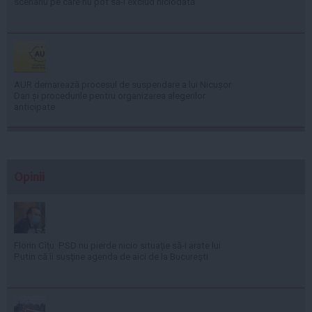
scenariu pe care nu pot să-l exclud niciodată
AUR demarează procesul de suspendare a lui Nicușor
Dan și procedurile pentru organizarea alegerilor
anticipate
Opinii
Florin Cîţu: PSD nu pierde nicio situaţie să-i arate lui
Putin că îi susţine agenda de aici de la Bucureşti