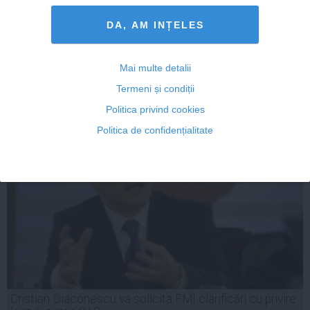
despre personaj
DA, AM INȚELES
Mai multe detalii
14 iun, 2014
Termeni și condiții
Citeşte mai departe
Politica privind cookies
Politica de confidențialitate
Cristian Diaconescu va solicita FMI clarificări cu privire