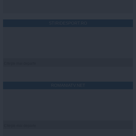
STIRIDESPORT.RO
Citeşte mai departe
ROMANIATV.NET
Citeşte mai departe