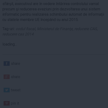
sfârşit, executivul are în vedere întărirea controlului vamal
precum şi reducerea evaziuni prin dezvoltarea unui sistem
informatic pentru realizarea schimbului automat de informaţii
cu statele membre UE începând cu anul 2015.
Tag-uri:
codul fiscal
,
Ministerul de Finanţe
,
reducere CAS
,
reducere cas 2014
loading...
share
share
tweet
pin it