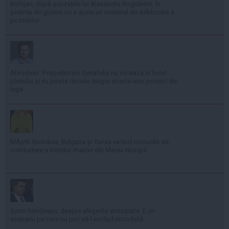
Bolojan, după acuzațiile lui Alexandru Rogobete: În
ședința de guvern nu a ajuns un material de deblocare a
posturilor
Abrudean: Președintele Senatului nu votează în locul
plenului și nu poate decide singur soarta unui proiect de
lege
MApN: România, Bulgaria și Turcia extind misiunile de
combatere a minelor marine din Marea Neagră
Sorin Grindeanu, despre alegerile anticipate: E un
scenariu pe care nu pot să-l exclud niciodată