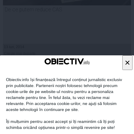
De ce putem reduce CAS
13 iun, 2014
Citeşte mai departe
×
Obiectiv.info își finanțează întregul conținut jurnalistic exclusiv
prin publicitate. Partenerii noștri folosesc tehnologii precum
cookie-urile de pe website-ul nostru pentru a personaliza
reclamele pentru tine. În felul ăsta, tu vezi reclame mai
relevante. Prin acceptarea cookie-urilor, ne ajuți să folosim
aceste tehnologii în continuare pe site.
Îți mulțumim pentru acest accept și îți reamintim că îți poți
schimba oricând opțiunea printr-o simplă revenire pe site!
Ce ne spune reacţia lui Iohannis la reducerea CAS