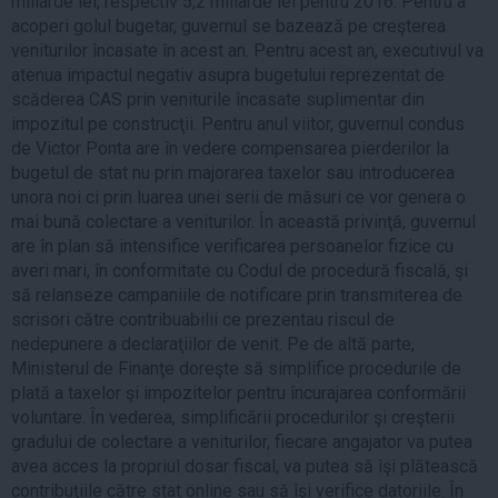
miliarde lei, respectiv 5,2 miliarde lei pentru 2016. Pentru a
acoperi golul bugetar, guvernul se bazează pe creşterea
veniturilor încasate în acest an. Pentru acest an, executivul va
atenua impactul negativ asupra bugetului reprezentat de
scăderea CAS prin veniturile încasate suplimentar din
impozitul pe construcţii. Pentru anul viitor, guvernul condus
de Victor Ponta are în vedere compensarea pierderilor la
bugetul de stat nu prin majorarea taxelor sau introducerea
unora noi ci prin luarea unei serii de măsuri ce vor genera o
mai bună colectare a veniturilor. În această privinţă, guvernul
are în plan să intensifice verificarea persoanelor fizice cu
averi mari, în conformitate cu Codul de procedură fiscală, şi
să relanseze campaniile de notificare prin transmiterea de
scrisori către contribuabilii ce prezentau riscul de
nedepunere a declaraţiilor de venit. Pe de altă parte,
Ministerul de Finanţe doreşte să simplifice procedurile de
plată a taxelor şi impozitelor pentru încurajarea conformării
voluntare. În vederea, simplificării procedurilor şi creşterii
gradului de colectare a veniturilor, fiecare angajator va putea
avea acces la propriul dosar fiscal, va putea să îşi plătească
contribuţiile către stat online sau să îşi verifice datoriile. În