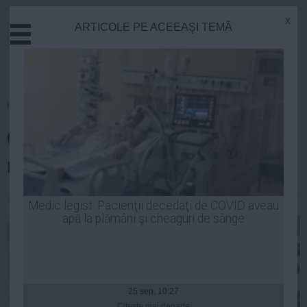
x
ARTICOLE PE ACEEAŞI TEMĂ
Actual
Economie
Justitie
Externe
Homepage
»
Opinii
Educatie
Ce prevede concret proiectul de
Sanatate
Stiinta
reducere a CAS
Tehnologie
Cultura
George Stoica
| 17 iun, 2014
Medic legist: Pacienţii decedaţi de COVID aveau
apă la plămâni şi cheaguri de sânge
Mediu
Life
Politica
Guvern
25 sep, 10:27
Citeşte mai departe