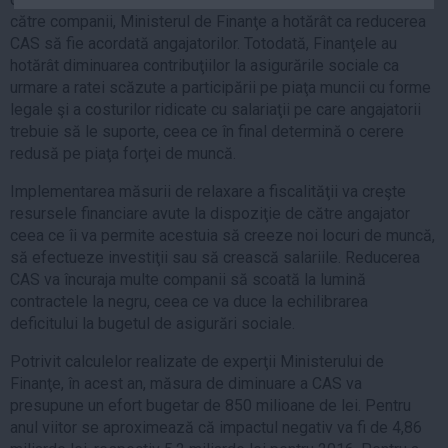
Auto
către companii, Ministerul de Finanţe a hotărât ca reducerea
CAS să fie acordată angajatorilor. Totodată, Finanţele au
Sport
hotărât diminuarea contribuţiilor la asigurările sociale ca
urmare a ratei scăzute a participării pe piaţa muncii cu forme
Handbal
legale şi a costurilor ridicate cu salariaţii pe care angajatorii
Box
trebuie să le suporte, ceea ce în final determină o cerere
Baschet
redusă pe piaţa forţei de muncă.
Tenis
Implementarea măsurii de relaxare a fiscalităţii va creşte
Alte sporturi
resursele financiare avute la dispoziţie de către angajator
ceea ce îi va permite acestuia să creeze noi locuri de muncă,
Life
să efectueze investiţii sau să crească salariile. Reducerea
Funny
CAS va încuraja multe companii să scoată la lumină
contractele la negru, ceea ce va duce la echilibrarea
Travel
deficitului la bugetul de asigurări sociale.
Stil de viata
Potrivit calculelor realizate de experţii Ministerului de
Finanţe, în acest an, măsura de diminuare a CAS va
presupune un efort bugetar de 850 milioane de lei. Pentru
anul viitor se aproximează că impactul negativ va fi de 4,86