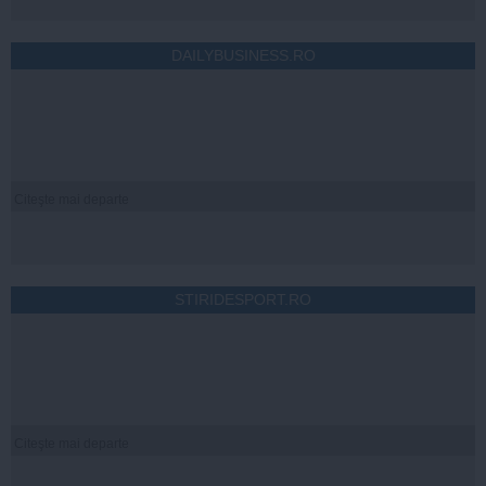
DAILYBUSINESS.RO
Citeşte mai departe
STIRIDESPORT.RO
Citeşte mai departe