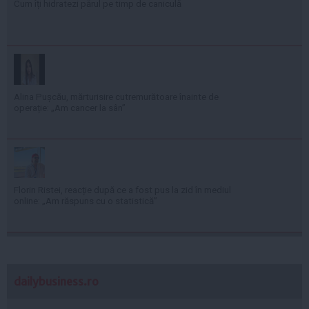
Cum îți hidratezi părul pe timp de caniculă
Alina Pușcău, mărturisire cutremurătoare înainte de
operație: „Am cancer la sân”
Florin Ristei, reacție după ce a fost pus la zid în mediul
online: „Am răspuns cu o statistică”
dailybusiness.ro