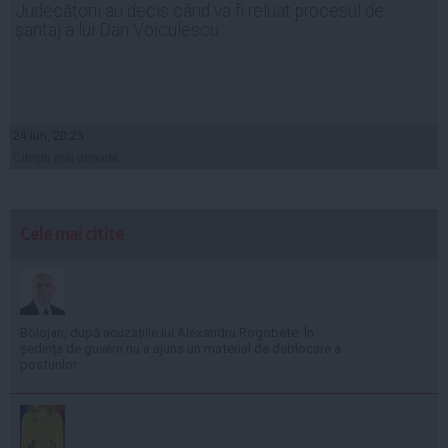
Judecătorii au decis când va fi reluat procesul de
șantaj a lui Dan Voiculescu
24 iun, 20:25
Citeşte mai departe
Cele mai citite
Bolojan, după acuzațiile lui Alexandru Rogobete: În
ședința de guvern nu a ajuns un material de deblocare a
posturilor