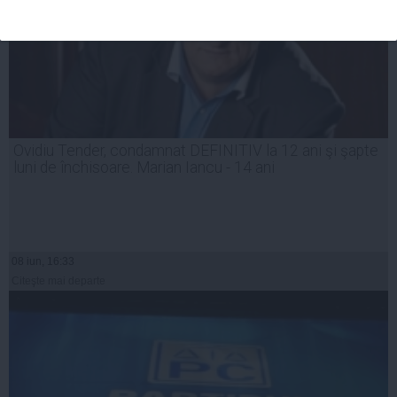
Ovidiu Tender, condamnat DEFINITIV la 12 ani şi şapte
luni de închisoare. Marian Iancu - 14 ani
08 iun, 16:33
Citeşte mai departe