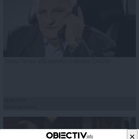
Ovidiu Tender află sentința în dosarul CAROM
08 iun, 09:04
Citeşte mai departe
×