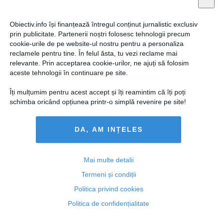
Obiectiv.info își finanțează întregul conținut jurnalistic exclusiv
prin publicitate. Partenerii noștri folosesc tehnologii precum
cookie-urile de pe website-ul nostru pentru a personaliza
reclamele pentru tine. În felul ăsta, tu vezi reclame mai
relevante. Prin acceptarea cookie-urilor, ne ajuți să folosim
aceste tehnologii în continuare pe site.
Traian Băsescu îl pune la pământ definitiv pe Dan
Îți mulțumim pentru acest accept și îți reamintim că îți poți
Voiculescu
schimba oricând opțiunea printr-o simplă revenire pe site!
DA, AM INȚELES
08 iun, 10:24
Mai multe detalii
Citeşte mai departe
Termeni și condiții
Politica privind cookies
Politica de confidențialitate