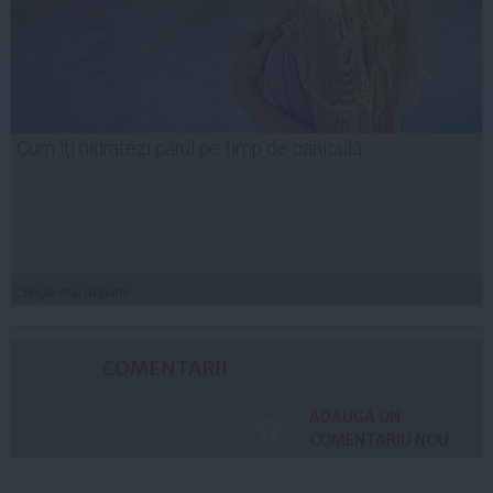
Cum îți hidratezi părul pe timp de caniculă
Citeşte mai departe
COMENTARII
ADAUGA UN
COMENTARIU NOU