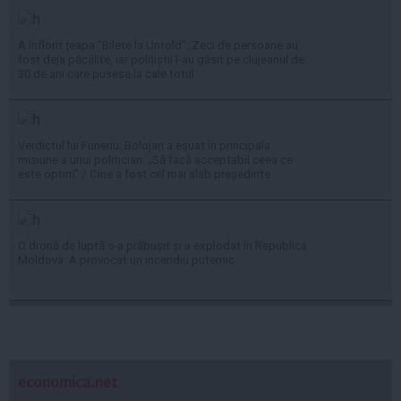
A înflorit țeapa ”Bilete la Untold”: Zeci de persoane au
fost deja păcălite, iar polițiștii l-au găsit pe clujeanul de
30 de ani care pusese la cale totul
Verdictul lui Funeriu. Bolojan a eșuat în principala
misiune a unui politician: „Să facă acceptabil ceea ce
este optim” / Cine a fost cel mai slab președinte
O dronă de luptă s-a prăbușit și a explodat în Republica
Moldova: A provocat un incendiu puternic
economica.net