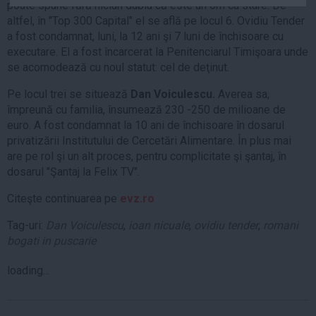
poate spune fără niciun dubiu că este un om cu stare. De
Auto
altfel, în "Top 300 Capital" el se află pe locul 6. Ovidiu Tender
Sport
a fost condamnat, luni, la 12 ani şi 7 luni de închisoare cu
executare. El a fost încarcerat la Penitenciarul Timişoara unde
Handbal
se acomodează cu noul statut: cel de deţinut.
Box
Pe locul trei se situează
Dan Voiculescu.
Averea sa,
Baschet
împreună cu familia, însumează 230 -250 de milioane de
euro. A fost condamnat la 10 ani de închisoare în dosarul
Tenis
privatizării Institutului de Cercetări Alimentare. În plus mai
Alte sporturi
are pe rol şi un alt proces, pentru complicitate şi şantaj, în
Life
dosarul "Şantaj la Felix TV".
Funny
Citeşte continuarea pe
evz.ro
Travel
Tag-uri:
Dan Voiculescu
,
ioan nicuale
,
ovidiu tender
,
romani
Stil de viata
bogati in puscarie
loading...