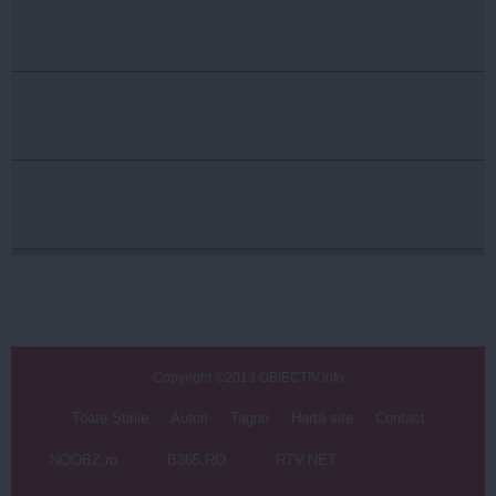
Copyright ©2013 OBIECTIV.info
Toate Ştirile
Autori
Taguri
Hartă site
Contact
NOOBZ.ro
B365.RO
RTV.NET