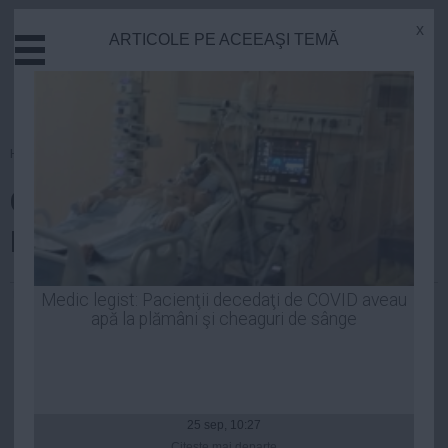
x
ARTICOLE PE ACEEAŞI TEMĂ
Actual
Economie
Justitie
Externe
Homepage
»
Justitie
Educatie
Cine sunt cei mai BOGAŢI
Sanatate
Stiinta
ROMÂNI din spatele gratiilor
Tehnologie
Cultura
Robert Georgescu
| 15 iun, 12:35
Medic legist: Pacienţii decedaţi de COVID aveau
apă la plămâni şi cheaguri de sânge
Mediu
Life
Politica
Guvern
25 sep, 10:27
Citeşte mai departe