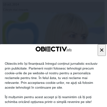
10 oct, 2014
Citeşte mai departe
×
Obiectiv.info își finanțează întregul conținut jurnalistic exclusiv
prin publicitate. Partenerii noștri folosesc tehnologii precum
Presa britanică a făcut un sondaj: În ce posturi este
cookie-urile de pe website-ul nostru pentru a personaliza
preferată Elena Udrea
reclamele pentru tine. În felul ăsta, tu vezi reclame mai
relevante. Prin acceptarea cookie-urilor, ne ajuți să folosim
aceste tehnologii în continuare pe site.
Îți mulțumim pentru acest accept și îți reamintim că îți poți
schimba oricând opțiunea printr-o simplă revenire pe site!
10 oct, 2014