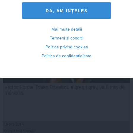
Citeşte mai departe
DA, AM INȚELES
Mai multe detalii
Termeni și condiții
Politica privind cookies
Politica de confidențialitate
Victor Ponta: Traian Băsescu a greşit grav, va fi tras de
mânecă
10 oct, 2014
Citeşte mai departe