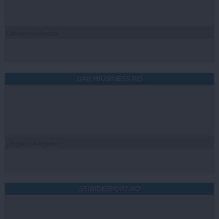
Citeşte mai departe
DAILYBUSINESS.RO
Citeşte mai departe
STIRIDESPORT.RO