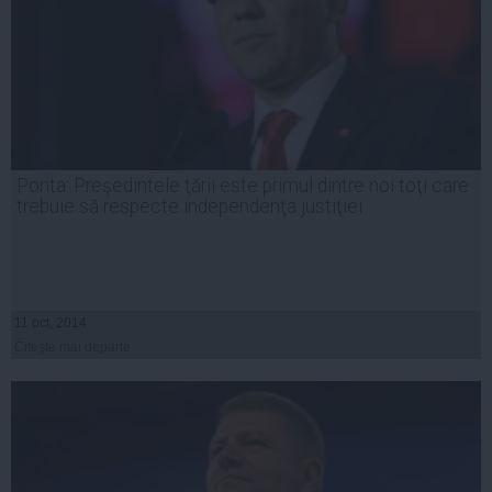
Ponta: Preşedintele ţării este primul dintre noi toţi care
trebuie să respecte independenţa justiţiei
11 oct, 2014
Citeşte mai departe