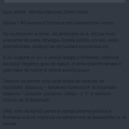
numele Traian,
Auto
Spre stiinta : Monica Macovei, Elena Udrea
Sport
Rusine ! Ati nenorocit Romania prin diletantismul vostru.
Handbal
Nu va pricepeti la nimic, dar pretindeti ca le stiti pe toate :
Box
economie de piata, strategie fiscala, politici sociale, relatii
Baschet
internationale, strategii de dezvoltare economica etc.
Tenis
V-ati asigurat un loc in istoria neagra a Romaniei, stabilind
Alte sporturi
recorduri negative greu de egalat. In urma voastra ramane o
Life
pata mare de rusine in istoria acestui popor.
Funny
Ceea ce va uneste este lipsa totala de caracter, de
moralitate. Basescu – turnatorul domnului R. la Securitate,
Travel
Macovei – procuror comunist, Udrea – o “t” in termenii
Stil de viata
folositi de dl Baconschi.
Uniti, vreti sa luptati pentru a castiga puterea politica in
Romania si aveti impresia ca oamenii mai au bunavointa sa va
creada.