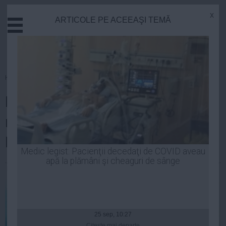
x
ARTICOLE PE ACEEAŞI TEMĂ
Actual
Economie
Justitie
Externe
Homepage
»
Politica
Educatie
Dan Voiculescu, din puşcărie:
Sanatate
Stiinta
mesaj cu iz de SCANDAL pentru
Tehnologie
Băsescu, Udrea şi Macovei
Cultura
Medic legist: Pacienţii decedaţi de COVID aveau
apă la plămâni şi cheaguri de sânge
Mediu
Robert Georgescu
| 11 oct, 2014
Life
Politica
Guvern
25 sep, 10:27
Citeşte mai departe