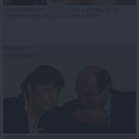
Monica Macovei: VICTOR PONTA ar trebui să fie
cercetat pentru obstrucţionarea Justiţiei
12 oct, 2014
Citeşte mai departe
Monica Macovei luptă cu imunitatea doar când nu mai