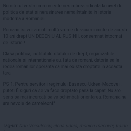
Numitorul vostru comun este nesimtirea ridicata la nivel de
politica de stat si nerusinarea nemaiîntalnita in istoria
moderna a Romaniei.
Românii îsi vor aminti multă vreme de-acum înainte de acesti
10 ani drept UN DECENIU AL RUSINII, consemnat intocmai
de istorie !
Clasa politica, institutiile statului de drept, organizatiile
nationale si internationale au, fata de romani, datoria sa le
redea romanilor speranta ca mai exista dreptate in aceasta
tara.
PS 1: Pentru servitorii regimului Basescu-Udrea-Macovei :
puteti fi siguri ca se va face dreptate pana la capat. Nu are
sens sa mai incercati sa va schimbati orientarea. Romania nu
are nevoie de cameleoni."
Tag-uri:
Dan Voiculescu
,
elena udrea
,
monica macovei
,
traian