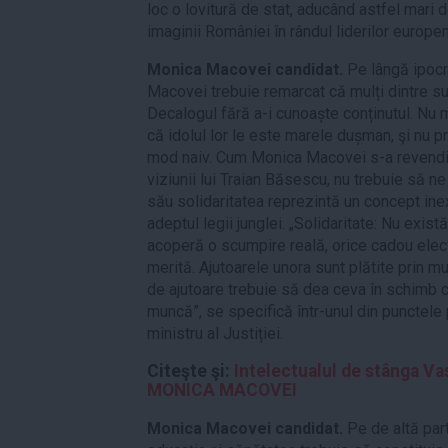
loc o lovitură de stat, aducând astfel mari d
imaginii României în rândul liderilor europen
Monica Macovei candidat.
Pe lângă ipocr
Macovei trebuie remarcat că mulți dintre sus
Decalogul fără a-i cunoaște conținutul. Nu m
că idolul lor le este marele dușman, şi nu pr
mod naiv. Cum Monica Macovei s-a revendica
viziunii lui Traian Băsescu, nu trebuie să n
său solidaritatea reprezintă un concept inex
adeptul legii junglei. „Solidaritate: Nu există
acoperă o scumpire reală, orice cadou ele
merită. Ajutoarele unora sunt plătite prin m
de ajutoare trebuie să dea ceva în schimb c
muncă”, se specifică într-unul din punctele p
ministru al Justiției.
Citeşte şi:
Intelectualul de stânga Va
MONICA MACOVEI
Monica Macovei candidat.
Pe de altă par