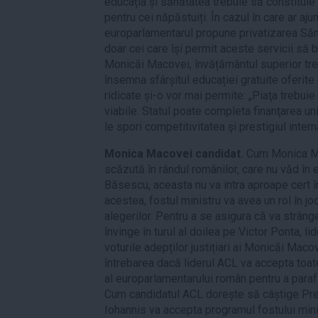
educația și sănătatea trebuie să constituie 
pentru cei năpăstuiți. În cazul în care ar aj
europarlamentarul propune privatizarea Sănăt
doar cei care își permit aceste servicii să b
Monicăi Macovei, învățământul superior treb
însemna sfârșitul educației gratuite oferite 
ridicate și-o vor mai permite: „Piaţa trebuie
viabile. Statul poate completa finanţarea un
le spori competitivitatea şi prestigiul intern
Monica Macovei candidat.
Cum Monica Ma
scăzută în rândul românilor, care nu văd în 
Băsescu, aceasta nu va intra aproape cert în
acestea, fostul ministru va avea un rol în jo
alegerilor. Pentru a se asigura că va strânge
învinge în turul al doilea pe Victor Ponta, li
voturile adepților justițiari ai Monicăi Mac
întrebarea dacă liderul ACL va accepta toat
al europarlamentarului român pentru a paraf
Cum candidatul ACL dorește să câștige Preș
Iohannis va accepta programul fostului ministr