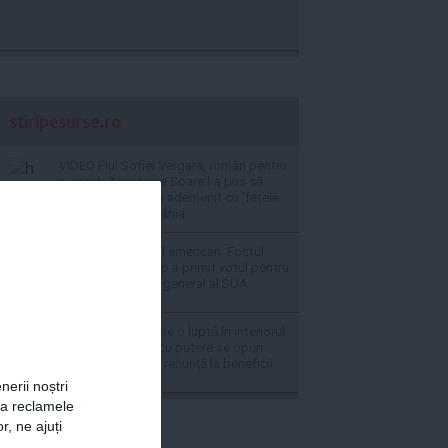
stiripesurse.ro
VIDEO Fiul Sofiei Vergara, român pentru
o seară: Anastasia Soare l-a pus să
facă sarmale și l-a ademenit cu 'fetele
superbe' din România
Fum alb în Senatul american: Fostul
avocat al lui Trump a primit votul pentru
a deveni procuror general al SUA
Radu Miruță descrie o luptă în interiorul
Armatei: Oameni cu putere se opun
modernizării și nu renunță la beneficii
nerii noștri
za reclamele
r, ne ajuți