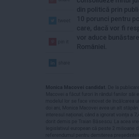
consolideze mitul jus
din politică prin publ
10 porunci pentru pol
tweet
care, dacă vor fi res
vor aduce bunăstar
pin it
României.
share
Monica Macovei candidat.
De la publicar
Macovei a făcut furori în rândul fanilor săi eli
modelul lor se face vinovat de încălcarea u
doi ani, Monica Macovei avea un alt stăpân 
interesul național, când a ignorat voința a 7
dorit demis pe Traian Băsescu. La acea vre
legislativul european că peste 2 milioane de
referendumul pentru demiterea președintel