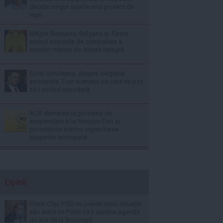
decide singur soarta unui proiect de
lege
MApN: România, Bulgaria și Turcia
extind misiunile de combatere a
minelor marine din Marea Neagră
Sorin Grindeanu, despre alegerile
anticipate: E un scenariu pe care nu pot
să-l exclud niciodată
AUR demarează procesul de
suspendare a lui Nicușor Dan și
procedurile pentru organizarea
alegerilor anticipate
Opinii
Florin Cîţu: PSD nu pierde nicio situaţie
să-i arate lui Putin că îi susţine agenda
de aici de la Bucureşti