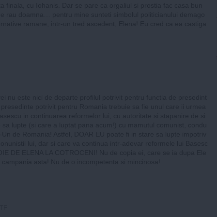
sta finala, cu Iohanis. Dar se pare ca orgaliul si prostia fac casa bun
de rau doamna… pentru mine sunteti simbolul politicianului demago
ernative ramane, intr-un tred ascedent, Elena! Eu cred ca ea castiga
 nu este nici de departe profilul potrivit pentru functia de presedint
e presedinte potrivit pentru Romania trebuie sa fie unul care ii urmea
asescu in continuarea reformelor lui, cu autoritate si stapanire de si
 sa lupte (si care a luptat pana acum!) cu mamutul comunist, condu
Un de Romania! Astfel, DOAR EU poate fi in stare sa lupte impotriv
conunistii lui, dar si care va continua intr-adevar reformele lui Basesc
IE DE ELENA LA COTROCENI! Nu de copia ei, care se ia dupa Ele
n campania asta! Nu de o incompetenta si mincinosa!
ATE