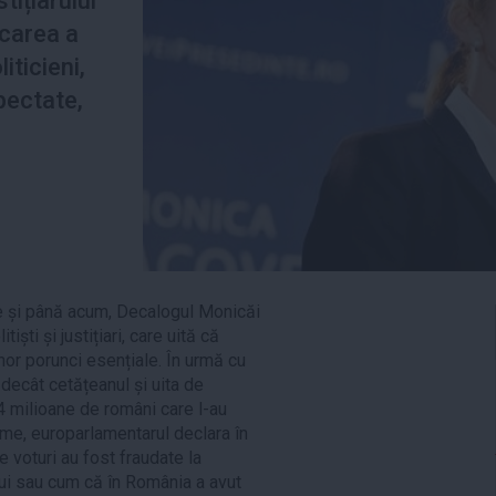
tițiarului
icarea a
iticieni,
pectate,
e
e și până acum, Decalogul Monicăi
tiști și justițiari, care uită că
nor porunci esențiale. În urmă cu
decât cetățeanul și uita de
,4 milioane de români care l-au
me, europarlamentarul declara în
 voturi au fost fraudate la
ui sau cum că în România a avut