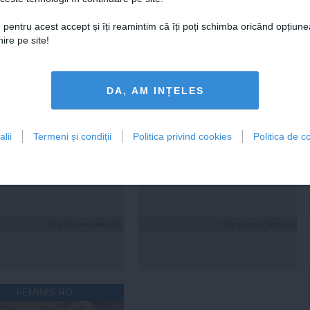
Centralele pe cărbune
Zelenski a ajuns în Serbia, în
 pentru acest accept și îți reamintim că îți poți schimba oricând opțiune
 necesitate în situația
prima sa vizită în acest stat
ire pe site!
ță majoră a țării
aliat tradițional al Rusiei după
re
2022
DA, AM INȚELES
19:47
Citeşte mai departe
07 aug, 21:11
Citeşte mai departe
DAILYBUSINESS.RO
STIRIDESPORT.RO
lii
Termeni și condiții
Politica privind cookies
Politica de co
Citeşte mai departe
Citeşte mai departe
FEMINIS.RO