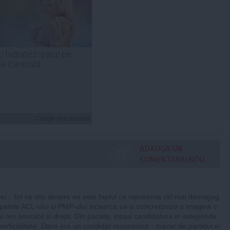
i hidratezi părul pe
de caniculă
Citeşte mai departe
ADAUGA UN
COMENTARIU NOU
... tot ce stiu despre ea este faptul ca reprezinta cel mai demagog
patele ACL-ului si PMP-ului incearca sa-si concretizeze o imagine c
ui om onorabil si drept. Din pacate, insasi candidatura ei independe
erficialitate. Daca era un candidat recunoscut - macar de partidul ei