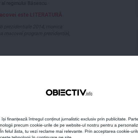
or al regimului Băsescu.
Macovei este LITERATURĂ
i prezidentiale 2014
,
monica
a macovei program prezidential
,
tweet
pin it
share
 își finanțează întregul conținut jurnalistic exclusiv prin publicitate. Parte
hnologii precum cookie-urile de pe website-ul nostru pentru a personali
 În felul ăsta, tu vezi reclame mai relevante. Prin acceptarea cookie-urilo
ceste tehnologii în continuare pe site.