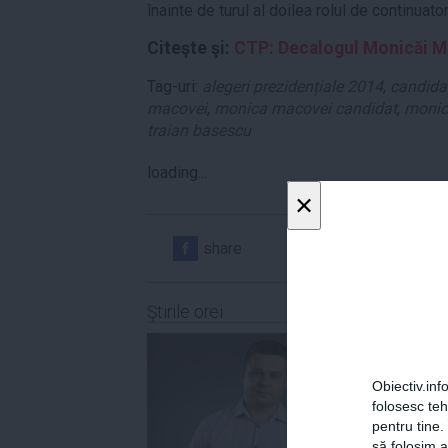
înainte de turul al doilea rolul de continuat
Citeşte şi:
CTP: Decalogul Monicăi 
Tag-uri:
alegeri prezidențiale 2014
,
candidat
macovei
,
monica macovei candidat
,
monic
traian basescu
loading...
×
share
share
Ştirile orei
Obiectiv.info
folosesc te
pentru tine.
să folosim a