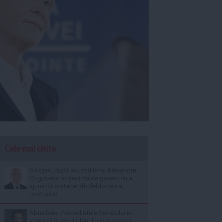
Cele mai citite
Bolojan, după acuzațiile lui Alexandru
Rogobete: În ședința de guvern nu a
ajuns un material de deblocare a
posturilor
Abrudean: Președintele Senatului nu
votează în locul plenului și nu poate