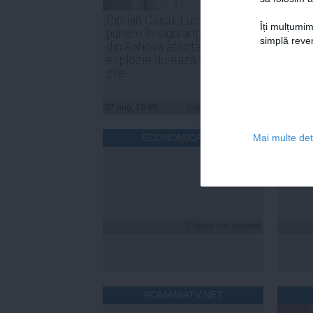
Ciprian Ciucu: Lucrările de
PSD: 
Îți mulțumim
punere în siguranță a blocului
sunt o
simplă reven
din Rahova afectat de
de for
explozie durează circa 50 de
noast
zile
07 aug, 19:45
Citeşte mai departe
07 aug, 
ECONOMICA.NET
Mai multe deta
Citeşte mai departe
ROMANIATV.NET