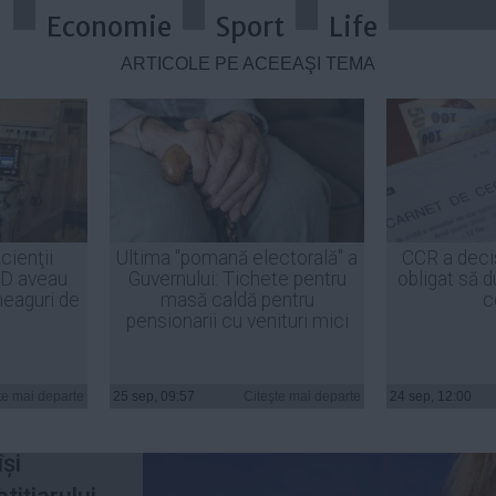
a
Economie
Sport
Life
ARTICOLE PE ACEEAŞI TEMĂ
e șleau ce îi așteaptă pe români
cienţii
Ultima "pomană electorală" a
CCR a deci
ID aveau
Guvernului: Tichete pentru
obligat să d
ui Băsescu
heaguri de
masă caldă pentru
c
pensionarii cu venituri mici
utul
te mai departe
25 sep, 09:57
Citeşte mai departe
24 sep, 12:00
e,
Monica
și