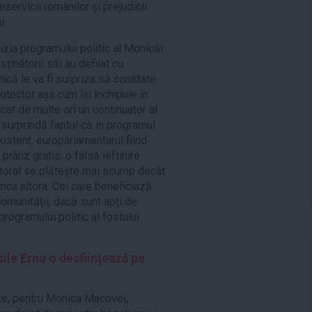
eservicii românilor și prejudicii
i.
izia programului politic al Monicăi
ținătorii săi au defilat cu
ică le va fi surpriza să constate
otector așa cum își închipuie în
t de multe ori un continuator al
e surprindă faptul că în programul
istent, europarlamentarul fiind
 prânz gratis: o falsă ieftinire
ctoral se plăteşte mai scump decât
unca altora. Cei care beneficiază
omunităţii, dacă sunt apţi de
rogramului politic al fostului
sile Ernu o desfiinţează pe
te, pentru Monica Macovei,