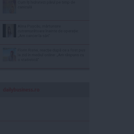
Cum îți hidratezi părul pe timp de
caniculă
Alina Pușcău, mărturisire
cutremurătoare înainte de operație:
„Am cancer la sân”
Florin Ristei, reacție după ce a fost pus
la zid în mediul online: „Am răspuns cu
o statistică”
dailybusiness.ro