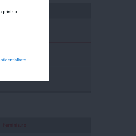
economica.net
a printr-o
nfidențialitate
feminis.ro