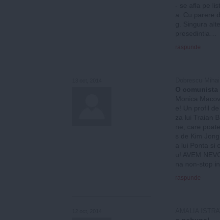
- se afla pe li
a. Cu parere 
g. Singura alt
presedintia…
raspunde
Dobrescu Mihai
13 oct, 2014
O comunista
Monica Macovei
e! Un profil d
za lui Traian B
ne, care poate
s de Kim Jong-
a lui Ponta si 
u! AVEM NEVO
na non-stop i
raspunde
AMALIA ISTR
12 oct, 2014
o nebuna!