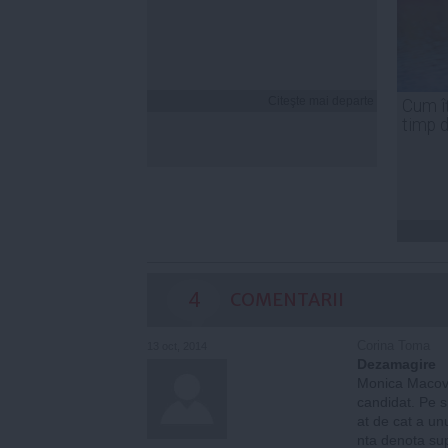
Citeşte mai departe
Cum îț
timp 
4
COMENTARII
Corina Toma
13 oct, 2014
Dezamagire
Monica Macovei
candidat. Pe s
at de cat a un
nta denota sup