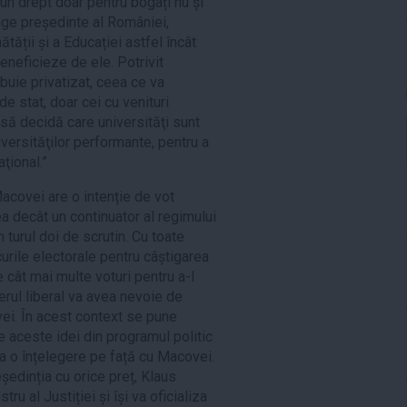
un drept doar pentru bogați nu și
unge președinte al României,
ății și a Educației astfel încât
eneficieze de ele. Potrivit
uie privatizat, ceea ce va
de stat, doar cei cu venituri
 să decidă care universităţi sunt
iversităţilor performante, pentru a
aţional.”
covei are o intenție de vot
ea decât un continuator al regimului
 turul doi de scrutin. Cu toate
curile electorale pentru câștigarea
 cât mai multe voturi pentru a-l
derul liberal va avea nevoie de
ovei. În acest context se pune
e aceste idei din programul politic
a o înțelegere pe față cu Macovei.
edinția cu orice preț, Klaus
u al Justiției și își va oficializa