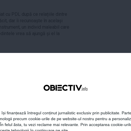
iat cu PDL după ce relațiile dintre
ăcit, dar îi recunoaște în același
nstrument, un individ maleabil care
edintele vrea să ajungă și el la
tonescu
,
Klaus Iohannis
,
PNL
,
tweet
pin it
share
 își finanțează întregul conținut jurnalistic exclusiv prin publicitate. Parte
hnologii precum cookie-urile de pe website-ul nostru pentru a personali
 În felul ăsta, tu vezi reclame mai relevante. Prin acceptarea cookie-urilo
ceste tehnologii în continuare pe site.