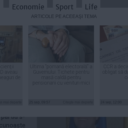
a
Economie
Sport
Life
ARTICOLE PE ACEEAŞI TEMĂ
pe Iohannis
cienţii
Ultima "pomană electorală" a
CCR a deci
ID aveau
Guvernului: Tichete pentru
obligat să d
heaguri de
masă caldă pentru
c
pensionarii cu venituri mici
ntru
t cu PDL
te mai departe
25 sep, 09:57
Citeşte mai departe
24 sep, 12:00
re șeful
 partid s-
recunoaște