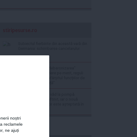
stiripesurse.ro
Subiectul fierbinte din această vară din
Germania: schimbarea cancelarului
Primul pas spre „debaronizarea”
administrației: cariere pe merit, reguli
anti-nepotism și sfârșitul funcțiilor de
conducere „pe viață”
Primele efecte se văd la pompă.
Carburanții s-au ieftinit, iar o nouă
scădere a prețurilor este așteptată în
curând
nerii noștri
za reclamele
r, ne ajuți