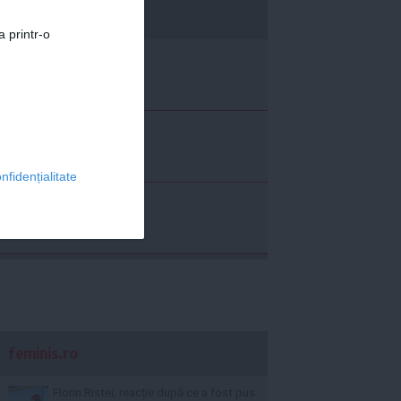
economica.net
a printr-o
nfidențialitate
feminis.ro
Florin Ristei, reacție după ce a fost pus