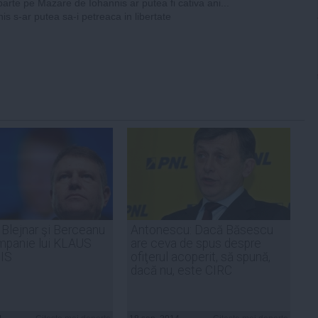
parte pe Mazare de Iohannis ar putea fi cativa ani...
is s-ar putea sa-i petreaca in libertate
 Blejnar şi Berceanu
Antonescu: Dacă Băsescu
ampanie lui KLAUS
are ceva de spus despre
IS
ofiţerul acoperit, să spună,
dacă nu, este CIRC