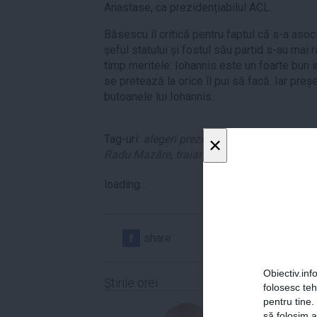
Anastase, ca prezidențiabilul ACL.
Băsescu îl critică pentru faptul că s-a asoc
șeful statului și fostul său partid s-au mai r
timp meritele: Iohannis este un foarte bun i
se pretează la orice îl pui să facă. Iar preș
butoanele lui Iohannis.
Tag-uri:
alegeri prezidențiale 2014
,
Crin An
×
Radu Mazăre
,
traian basescu
loading...
share
share
Obiectiv.info
Ştirile orei
folosesc te
pentru tine.
să folosim a