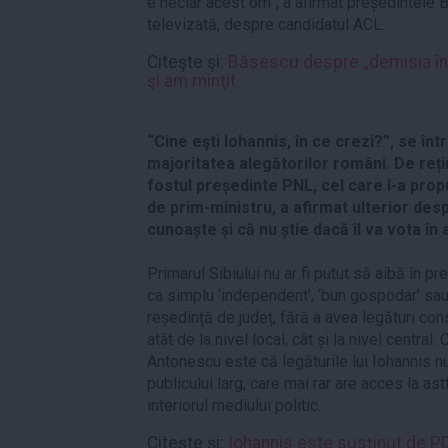
e neclar acest om”, a afirmat președintele 
televizată, despre candidatul ACL.
Citeşte şi:
Băsescu despre „demisia în 
şi am minţit
“Cine eşti Iohannis, în ce crezi?”, se în
majoritatea alegătorilor români. De reți
fostul președinte PNL, cel care l-a prop
de prim-ministru, a afirmat ulterior despr
cunoaște și că nu știe dacă îl va vota în 
Primarul Sibiului nu ar fi putut să aibă în pr
ca simplu ‘independent’, ‘bun gospodar’ sau 
reședință de județ, fără a avea legături con
atât de la nivel local, cât și la nivel centr
Antonescu este că legăturile lui Iohannis 
publicului larg, care mai rar are acces la astf
interiorul mediului politic.
Citeşte şi:
Iohannis este susţinut de PD