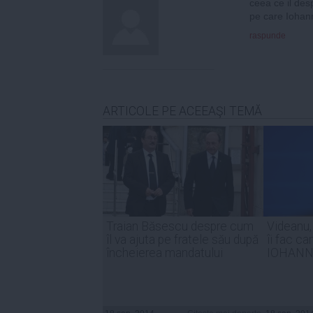
ceea ce il des
pe care Iohann
raspunde
ARTICOLE PE ACEEAŞI TEMĂ
Traian Băsescu despre cum
Videanu,
îl va ajuta pe fratele său după
îi fac c
încheierea mandatului
IOHANN