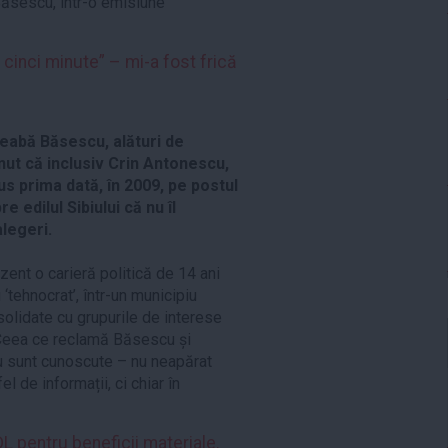
Băsescu, într-o emisiune
cinci minute” – mi-a fost frică
treabă Băsescu, alături de
nut că inclusiv Crin Antonescu,
us prima dată, în 2009, pe postul
e edilul Sibiului că nu îl
alegeri.
ezent o carieră politică de 14 ani
‘tehnocrat’, într-un municipiu
solidate cu grupurile de interese
al. Ceea ce reclamă Băsescu și
nu sunt cunoscute – nu neapărat
el de informații, ci chiar în
L pentru beneficii materiale.