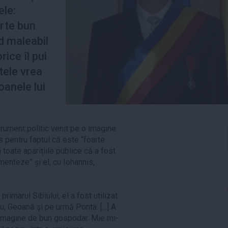
ele:
rte bun
d maleabil
rice îl pui
tele vrea
oanele lui
trument politic venit pe o imagine
s pentru faptul că este “foarte
n toate aparițiile publice că a fost
menteze” și el, cu Iohannis,
imarul Sibiului, el a fost utilizat
, Geoană şi pe urmă Ponta. [...] A
o imagine de bun gospodar. Mie mi-