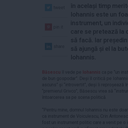
în același timp merit
tweet
Iohannis este un foa
instrument, un indivi
pin it
care se pretează la o
să facă. Iar președin
share
să ajungă și el la but
Iohannis.
Băsescu
îl vede pe
Iohannis
ca pe “un ins
de bun gospodar”. Deși îl critică pe Iohanni
ascuns” și “introvertit”, deși îi reproșează î
“premierul Grivco”, Băsescu vrea să “instru
întoarcerea sa pe scena politică.
“Pentru mine, domnul Iohannis nu este doar pr
ca instrument de Voiculescu, Crin Antonescu
fost un instrument politic care a venit pe 