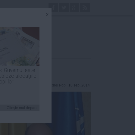
x
s: Guvernul este
ubleze alocaţiile
opiilor
Andrei Pop
| 18 sep, 2014
Citeşte mai departe