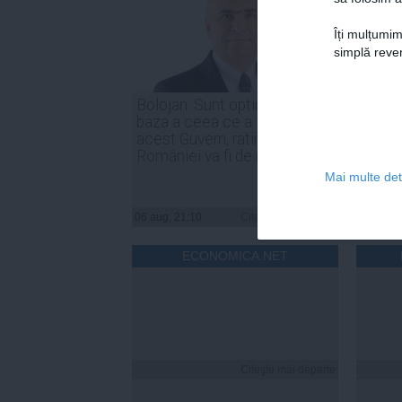
Îți mulțumim
simplă reven
Bolojan: Sunt optimist că, în
Irineu
baza a ceea ce a făcut
indust
acest Guvern, ratingul
trebui
României va fi de menținere
compe
Mai multe deta
06 aug, 21:10
Citeşte mai departe
06 aug, 
ECONOMICA.NET
Citeşte mai departe