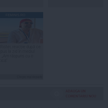
FEMINIS.RO
 Ristei, reacție după ce
 pus la zid în mediul
: „Am răspuns cu o
tică”
Citeşte mai departe
ADAUGA UN
COMENTARIU NOU