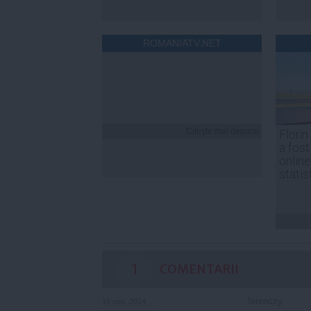
ROMANIATV.NET
Citeşte mai departe
Florin
a fost
online
statis
1
COMENTARII
ferenczy
19 sep, 2014