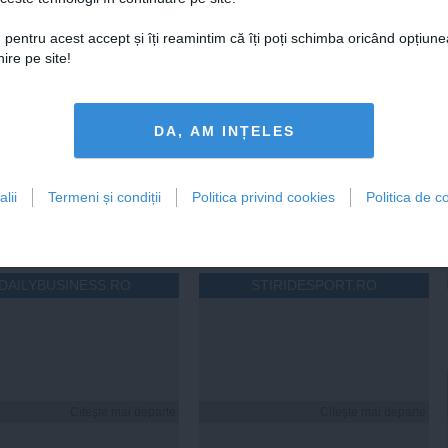
 pentru acest accept și îți reamintim că îți poți schimba oricând opțiune
ire pe site!
 Darău afirmă că
USR: PSD face totul pentru
DA, AM INȚELES
ria naţională de apărare
ca România să piardă
e să devină mai
miliarde de euro din PNRR
titivă
lii
Termeni și condiții
Politica privind cookies
Politica de co
21:18
Citeşte mai departe
06 aug, 21:16
Citeşte mai departe
DAILYBUSINESS.RO
STIRIDESPORT.RO
Citeşte mai departe
Citeşte mai departe