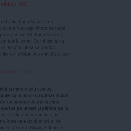
ndidatul ACL
e cel al lui Radu Mazăre, de
care a fost deja întors pe toate
 opinia publică. Pe Radu Mazăre,
cam toată lumea. Or, Iohannis, nu
cum: ascensiunea sa politică,
iar de la Sibiu sau afinitățile sale
sfacă pe Udrea
intă și marele său avantaj.
upule care nu și-a asumat niciun
 este un produs de marketing
ate lua pe umeri și plimba pe la
is și de Antonescu, înainte de
ă, între cele două tururi, și de
 acum de către Blaga, Videanu și