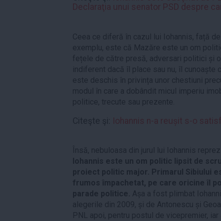
Declaraţia unui senator PSD despre ca
Ceea ce diferă în cazul lui Iohannis, față d
exemplu, este că Mazăre este un om politic 
fețele de către presă, adversari politici și
indiferent dacă îl place sau nu, îl cunoaște 
este deschis în privința unor chestiuni pre
modul în care a dobândit micul imperiu imobil
politice, trecute sau prezente.
Citeşte şi:
Iohannis n-a reușit s-o sati
Însă, nebuloasa din jurul lui Iohannis reprez
Iohannis este un om politic lipsit de scr
proiect politic major. Primarul Sibiului
frumos împachetat, pe care oricine îl po
parade politice.
Așa a fost plimbat Iohann
alegerile din 2009, și de Antonescu și Geoan
PNL apoi, pentru postul de vicepremier, iar