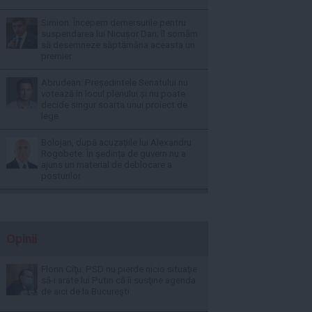
Simion: Începem demersurile pentru
suspendarea lui Nicușor Dan; îl somăm
să desemneze săptămâna aceasta un
premier
Abrudean: Președintele Senatului nu
votează în locul plenului și nu poate
decide singur soarta unui proiect de
lege
Bolojan, după acuzațiile lui Alexandru
Rogobete: În ședința de guvern nu a
ajuns un material de deblocare a
posturilor
Opinii
Florin Cîţu: PSD nu pierde nicio situaţie
să-i arate lui Putin că îi susţine agenda
de aici de la Bucureşti