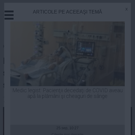
x
ARTICOLE PE ACEEAŞI TEMĂ
Actual
Economie
Justitie
Externe
Homepage
»
Stiinta
Educatie
Descoperire DE SENZAȚIE! Un
Sanatate
Stiinta
singur obiect spațial cât 10.000
Tehnologie
sori! Ce este acesta
Cultura
Medic legist: Pacienţii decedaţi de COVID aveau
apă la plămâni şi cheaguri de sânge
Mediu
Andreea Mihai
| 13 oct, 2014
Life
Politica
Guvern
25 sep, 10:27
Citeşte mai departe