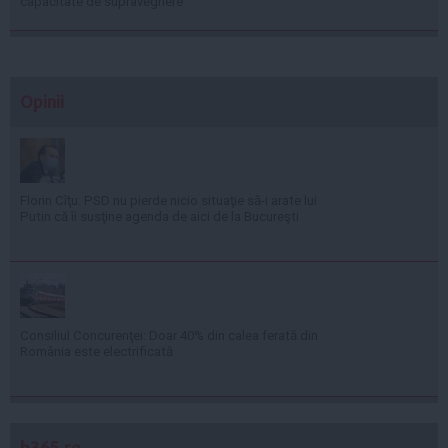
capacitate de supraveghere
Opinii
Florin Cîţu: PSD nu pierde nicio situaţie să-i arate lui
Putin că îi susţine agenda de aici de la Bucureşti
Consiliul Concurenţei: Doar 40% din calea ferată din
România este electrificată
b365.ro