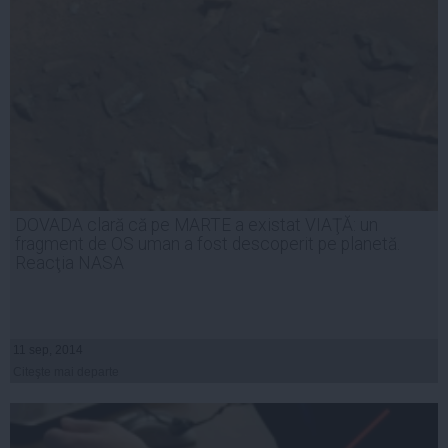
DOVADA clară că pe MARTE a existat VIAŢĂ: un
fragment de OS uman a fost descoperit pe planetă.
Reacţia NASA
11 sep, 2014
Citeşte mai departe