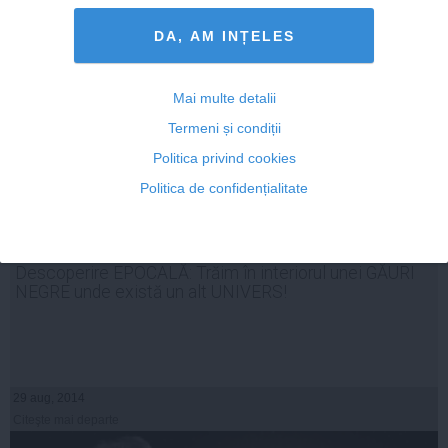
DA, AM INȚELES
Mai multe detalii
Termeni și condiții
Politica privind cookies
Politica de confidențialitate
Descoperire EPOCALĂ: Trăim în interiorul unei GĂURI
NEGRE unde există un alt UNIVERS!
29 aug, 2014
Citeşte mai departe