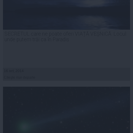
SECRETUL care ne poate oferi VIAȚĂ VEȘNICĂ. Locul
unde putem trăi ca în Paradis
16 oct, 2014
Citeşte mai departe