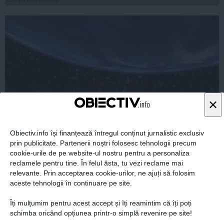
Citeşte mai departe
×
Obiectiv.info își finanțează întregul conținut jurnalistic exclusiv
Adevărul despre APARIȚIA UNIVERSULUI!
prin publicitate. Partenerii noștri folosesc tehnologii precum
Descoperirea ULUITOARE care dă totul peste cap
cookie-urile de pe website-ul nostru pentru a personaliza
reclamele pentru tine. În felul ăsta, tu vezi reclame mai
relevante. Prin acceptarea cookie-urilor, ne ajuți să folosim
aceste tehnologii în continuare pe site.
Îți mulțumim pentru acest accept și îți reamintim că îți poți
25 aug, 2014
schimba oricând opțiunea printr-o simplă revenire pe site!
Citeşte mai departe