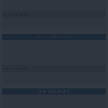
Citeşte mai departe
DAILYBUSINESS.RO
Citeşte mai departe
STIRIDESPORT.RO