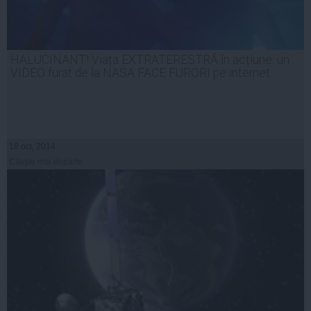
HALUCINANT! Viața EXTRATERESTRĂ în acțiune: un
VIDEO furat de la NASA FACE FURORI pe internet
18 oct, 2014
Citeşte mai departe