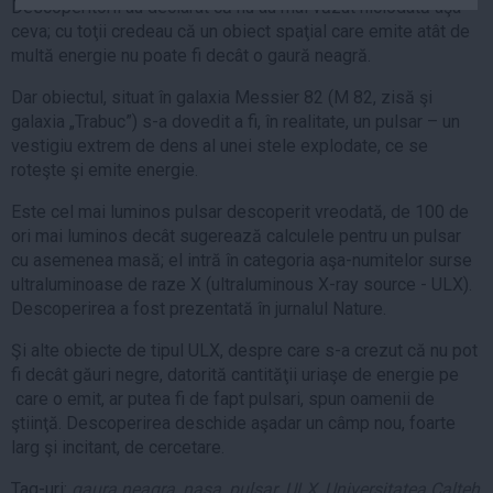
Descoperitorii au declarat că nu au mai văzut niciodată aşa
Auto
ceva; cu toţii credeau că un obiect spaţial care emite atât de
Sport
multă energie nu poate fi decât o gaură neagră.
Handbal
Dar obiectul, situat în galaxia Messier 82 (M 82, zisă şi
galaxia „Trabuc”) s-a dovedit a fi, în realitate, un pulsar – un
Box
vestigiu extrem de dens al unei stele explodate, ce se
Baschet
roteşte şi emite energie.
Tenis
Este cel mai luminos pulsar descoperit vreodată, de 100 de
Alte sporturi
ori mai luminos decât sugerează calculele pentru un pulsar
cu asemenea masă; el intră în categoria aşa-numitelor surse
Life
ultraluminoase de raze X (ultraluminous X-ray source - ULX).
Funny
Descoperirea a fost prezentată în jurnalul Nature.
Travel
Şi alte obiecte de tipul ULX, despre care s-a crezut că nu pot
Stil de viata
fi decât găuri negre, datorită cantităţii uriaşe de energie pe
care o emit, ar putea fi de fapt pulsari, spun oamenii de
ştiinţă. Descoperirea deschide aşadar un câmp nou, foarte
larg şi incitant, de cercetare.
Tag-uri:
gaura neagra
,
nasa
,
pulsar
,
ULX
,
Universitatea Calteh