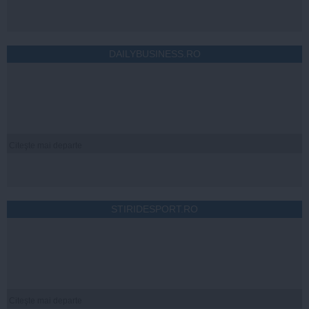
DAILYBUSINESS.RO
Citeşte mai departe
STIRIDESPORT.RO
Citeşte mai departe