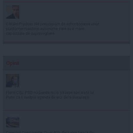
Cătălin Predoiu: Ne preocupăm de achiziționarea unor
platforme maritime autonome care au o mare
capacitate de supraveghere
Opinii
Florin Cîţu: PSD nu pierde nicio situaţie să-i arate lui
Putin că îi susţine agenda de aici de la Bucureşti
Consiliul Concurenţei: Doar 40% din calea ferată din