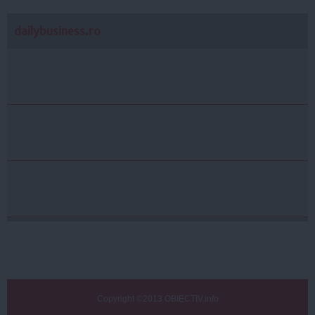
dailybusiness.ro
Copyright ©2013 OBIECTIV.info