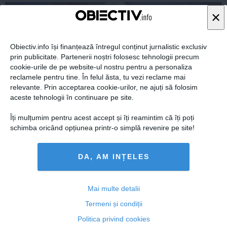
×
Obiectiv.info își finanțează întregul conținut jurnalistic exclusiv
prin publicitate. Partenerii noștri folosesc tehnologii precum
cookie-urile de pe website-ul nostru pentru a personaliza
reclamele pentru tine. În felul ăsta, tu vezi reclame mai
relevante. Prin acceptarea cookie-urilor, ne ajuți să folosim
aceste tehnologii în continuare pe site.
Îți mulțumim pentru acest accept și îți reamintim că îți poți
schimba oricând opțiunea printr-o simplă revenire pe site!
Concurenţă de 1,5 pe-un loc de vicepreşedinte PSD.
Liviu Dragnea a anunţat lista candidaţilor
DA, AM INȚELES
Mai multe detalii
16 oct, 18:01
Termeni și condiții
Citeşte mai departe
Politica privind cookies