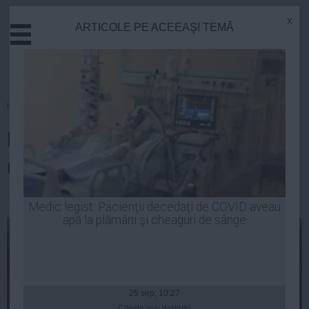
x
ARTICOLE PE ACEEAŞI TEMĂ
Actual
Economie
Justitie
Externe
Homepage
»
Guvern
Educatie
Liviu Dragnea: Nu va fi
Sanatate
Stiinta
remaniere guvernamentală
Tehnologie
Cultura
Constantin Andrei
| 16 oct, 18:37
Medic legist: Pacienţii decedaţi de COVID aveau
apă la plămâni şi cheaguri de sânge
Mediu
Life
Politica
Guvern
25 sep, 10:27
Citeşte mai departe