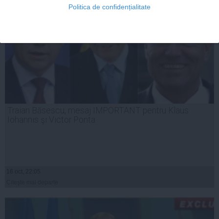
Politica de confidențialitate
Traian Băsescu, mesaj IMPORTANT pentru Klaus
Iohannis şi Victor Ponta
16 oct, 22:05
Citeşte mai departe