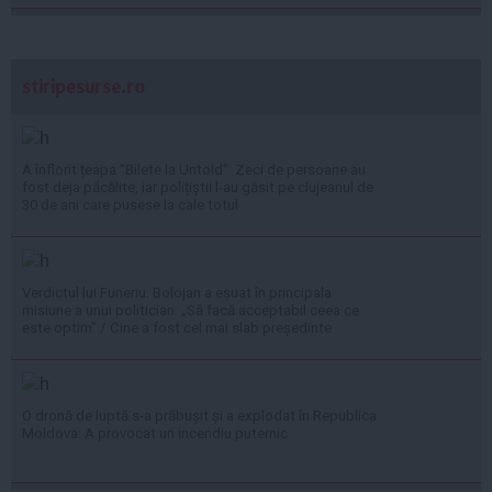
stiripesurse.ro
A înflorit țeapa ”Bilete la Untold”: Zeci de persoane au
fost deja păcălite, iar polițiștii l-au găsit pe clujeanul de
30 de ani care pusese la cale totul
Verdictul lui Funeriu. Bolojan a eșuat în principala
misiune a unui politician: „Să facă acceptabil ceea ce
este optim” / Cine a fost cel mai slab președinte
O dronă de luptă s-a prăbușit și a explodat în Republica
Moldova: A provocat un incendiu puternic