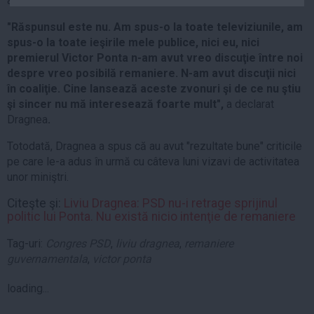
a negat.
Auto
"Răspunsul este nu. Am spus-o la toate televiziunile, am
Sport
spus-o la toate ieşirile mele publice, nici eu, nici
premierul Victor Ponta n-am avut vreo discuţie între noi
Handbal
despre vreo posibilă remaniere. N-am avut discuţii nici
Box
în coaliţie. Cine lansează aceste zvonuri şi de ce nu ştiu
şi sincer nu mă interesează foarte mult",
a declarat
Baschet
Dragnea
.
Tenis
Totodată, Dragnea a spus că au avut "rezultate bune" criticile
Alte sporturi
pe care le-a adus în urmă cu câteva luni vizavi de activitatea
Life
unor miniştri.
Funny
Citeşte şi:
Liviu Dragnea: PSD nu-i retrage sprijinul
Travel
politic lui Ponta. Nu există nicio intenţie de remaniere
Stil de viata
Tag-uri:
Congres PSD
,
liviu dragnea
,
remaniere
guvernamentala
,
victor ponta
loading...