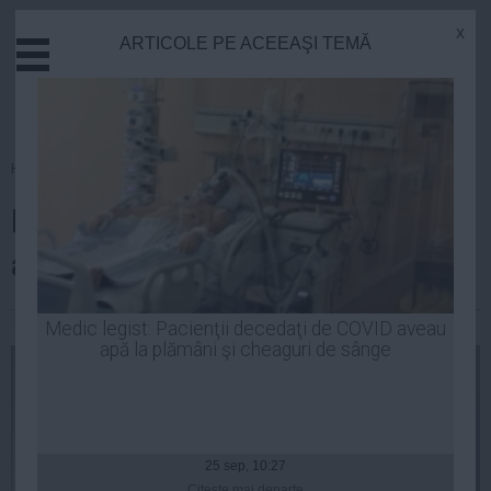
x
ARTICOLE PE ACEEAŞI TEMĂ
Actual
Economie
Justitie
Externe
Homepage
»
Politica
Educatie
Lucian Mândruță, mesaj cu gust
Sanatate
Stiinta
amar pe Facebook
Tehnologie
Cultura
Robert Georgescu
| 17 noi, 2014
Medic legist: Pacienţii decedaţi de COVID aveau
apă la plămâni şi cheaguri de sânge
Mediu
Life
Politica
Guvern
25 sep, 10:27
Citeşte mai departe