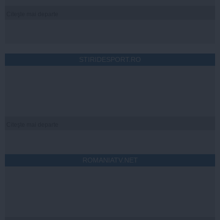
Citeşte mai departe
STIRIDESPORT.RO
Citeşte mai departe
ROMANIATV.NET