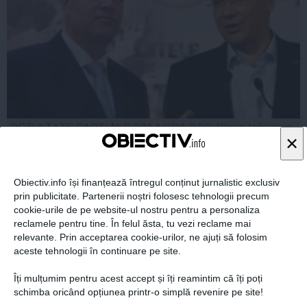
REZULTATE PARŢIALE 2014 ORA 3.00. Klaus Iohannis
×
- 54,81%, Victor Ponta - 45,18 %
Obiectiv.info își finanțează întregul conținut jurnalistic exclusiv
prin publicitate. Partenerii noștri folosesc tehnologii precum
cookie-urile de pe website-ul nostru pentru a personaliza
17 noi, 2014
reclamele pentru tine. În felul ăsta, tu vezi reclame mai
Citeşte mai departe
relevante. Prin acceptarea cookie-urilor, ne ajuți să folosim
aceste tehnologii în continuare pe site.
Îți mulțumim pentru acest accept și îți reamintim că îți poți
schimba oricând opțiunea printr-o simplă revenire pe site!