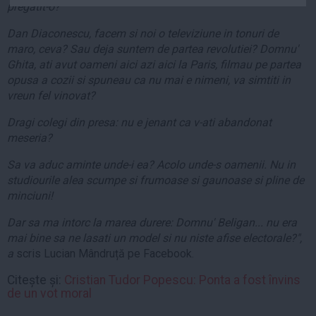
pregatit-o?
Auto
Dan Diaconescu, facem si noi o televiziune in tonuri de
Sport
maro, ceva? Sau deja suntem de partea revolutiei? Domnu'
Handbal
Ghita, ati avut oameni aici azi aici la Paris, filmau pe partea
opusa a cozii si spuneau ca nu mai e nimeni, va simtiti in
Box
vreun fel vinovat?
Baschet
Dragi colegi din presa: nu e jenant ca v-ati abandonat
Tenis
meseria?
Alte sporturi
Sa va aduc aminte unde-i ea? Acolo unde-s oamenii. Nu in
Life
studiourile alea scumpe si frumoase si gaunoase si pline de
minciuni!
Funny
Travel
Dar sa ma intorc la marea durere: Domnu' Beligan... nu era
mai bine sa ne lasati un model si nu niste afise electorale?",
Stil de viata
a
scris Lucian Mândruță pe Facebook.
Citește și:
Cristian Tudor Popescu: Ponta a fost învins
de un vot moral