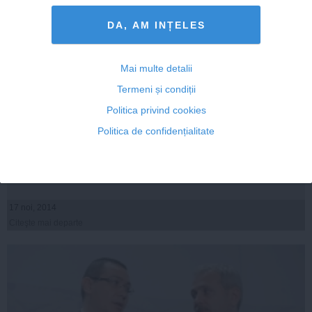
DA, AM INȚELES
Mai multe detalii
Termeni și condiții
Politica privind cookies
Klaus Iohannis PREȘEDINTE. Ce scrie presa străină:
Politica de confidențialitate
înfrângerea lui Ponta în fața lui Iohannis este ȘOCANTĂ
17 noi, 2014
Citeşte mai departe