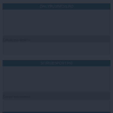
DAILYBUSINESS.RO
Citeşte mai departe
STIRIDESPORT.RO
Citeşte mai departe