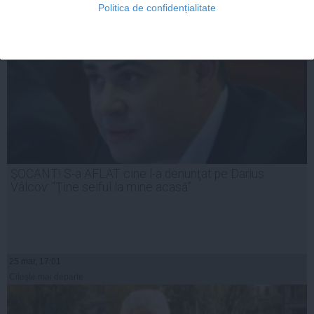
Politica de confidențialitate
ŞOCANT! S-a AFLAT cine l-a denunţat pe Darius
Vâlcov: “Ţine seiful la mine acasă”
25 mar, 17:01
Citeşte mai departe