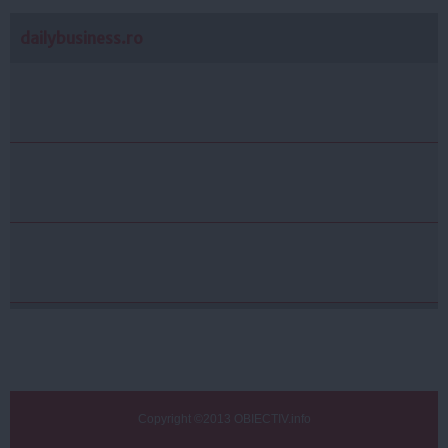
dailybusiness.ro
Copyright ©2013 OBIECTIV.info