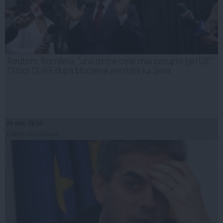
Reuters: România, "una dintre cele mai corupte ţări UE".
Critici DURE după blocarea arestării lui Şova
26 mar, 08:55
Citeşte mai departe