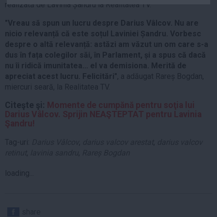
realizată de Lavinia Șandru la Realitatea TV.
Auto
"Vreau să spun un lucru despre Darius Vâlcov. Nu are
Sport
nicio relevanță că este soțul Laviniei Șandru. Vorbesc
Handbal
despre o altă relevanță: astăzi am văzut un om care s-a
dus în fața colegilor săi, în Parlament, și a spus că dacă
Box
nu îi ridică imunitatea... el va demisiona. Merită de
Baschet
apreciat acest lucru. Felicitări"
, a adăugat Rareș Bogdan,
Tenis
miercuri seară, la Realitatea TV.
Alte sporturi
Citeşte şi:
Momente de cumpănă pentru soţia lui
Darius Vâlcov. Sprijin NEAŞTEPTAT pentru Lavinia
Life
Şandru!
Funny
Tag-uri:
Darius Vâlcov
,
darius valcov arestat
,
darius valcov
Travel
retinut
,
lavinia sandru
,
Rareș Bogdan
Stil de viata
loading...
share