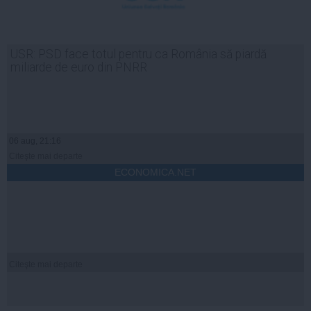
USR: PSD face totul pentru ca România să piardă
miliarde de euro din PNRR
06 aug, 21:16
Citeşte mai departe
ECONOMICA.NET
Citeşte mai departe