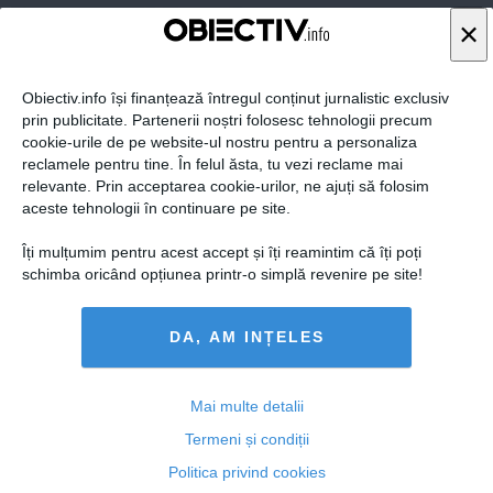
×
Obiectiv.info își finanțează întregul conținut jurnalistic exclusiv
prin publicitate. Partenerii noștri folosesc tehnologii precum
cookie-urile de pe website-ul nostru pentru a personaliza
reclamele pentru tine. În felul ăsta, tu vezi reclame mai
relevante. Prin acceptarea cookie-urilor, ne ajuți să folosim
aceste tehnologii în continuare pe site.
Îți mulțumim pentru acest accept și îți reamintim că îți poți
schimba oricând opțiunea printr-o simplă revenire pe site!
Traian Băsescu, pe Facebook: Nu cred că Darius
Vâlcov m-a denunţat la DNA
DA, AM INȚELES
Mai multe detalii
25 mar, 16:45
Termeni și condiții
Citeşte mai departe
Politica privind cookies