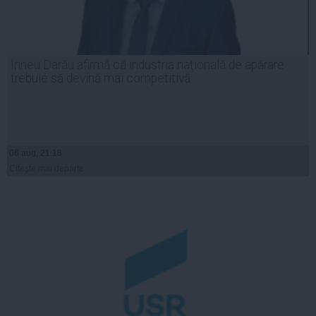
Irineu Darău afirmă că industria naţională de apărare
trebuie să devină mai competitivă
06 aug, 21:18
Citeşte mai departe