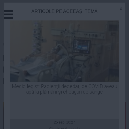
x
ARTICOLE PE ACEEAŞI TEMĂ
Actual
Economie
Justitie
Externe
Homepage
»
Politica
Educatie
Mesaj de susţinere pentru
Sanatate
Stiinta
Lavinia Şandru, după reţinerea
Tehnologie
lui Darius Vâlcov
Cultura
Medic legist: Pacienţii decedaţi de COVID aveau
apă la plămâni şi cheaguri de sânge
Mediu
Laurentiu Panait
| 26 mar, 09:18
Life
Politica
Guvern
25 sep, 10:27
Citeşte mai departe