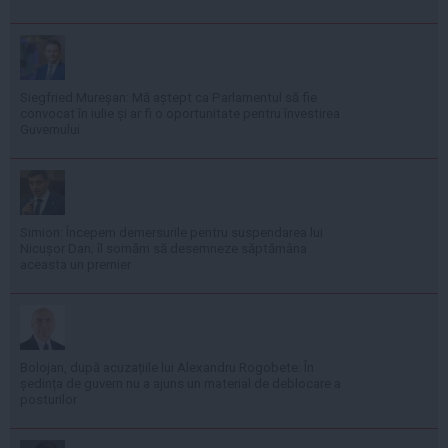
Siegfried Mureșan: Mă aștept ca Parlamentul să fie
convocat în iulie și ar fi o oportunitate pentru învestirea
Guvernului
Simion: Începem demersurile pentru suspendarea lui
Nicușor Dan; îl somăm să desemneze săptămâna
aceasta un premier
Bolojan, după acuzațiile lui Alexandru Rogobete: În
ședința de guvern nu a ajuns un material de deblocare a
posturilor