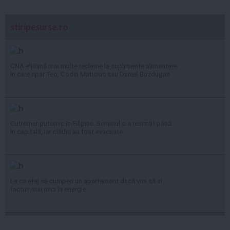
stiripesurse.ro
CNA elimină mai multe reclame la suplimente alimentare
în care apar Teo, Codin Maticiuc sau Daniel Buzdugan
Cutremur puternic în Filipine. Seismul s-a resimțit până
în capitală, iar clădiri au fost evacuate
La ce etaj să cumperi un apartament dacă vrei să ai
facturi mai mici la energie