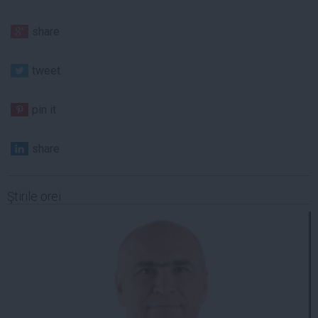
share
tweet
pin it
share
Ştirile orei