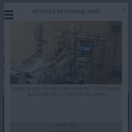
x
ARTICOLE PE ACEEAŞI TEMĂ
Actual
Economie
Justitie
Externe
Homepage
»
Actual
Educatie
Mii de români ies ASTĂZI în
Sanatate
Stiinta
stradă, în România şi Diaspora
Tehnologie
Cultura
Robert Georgescu
| 16 mai, 11:34
Medic legist: Pacienţii decedaţi de COVID aveau
apă la plămâni şi cheaguri de sânge
Mediu
Life
Politica
Guvern
25 sep, 10:27
Citeşte mai departe