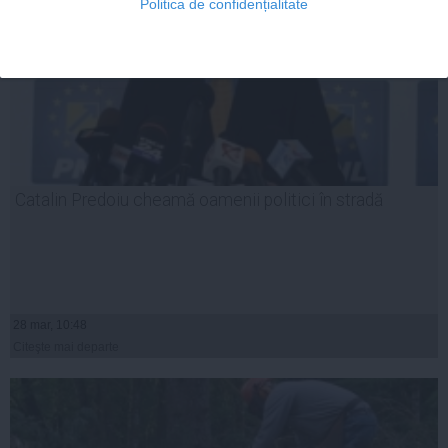
Politica de confidențialitate
Catalin Predoiu cheamă oamenii politici în stradă
28 mar, 10:48
Citeşte mai departe