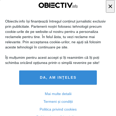
×
Obiectiv.info își finanțează întregul conținut jurnalistic exclusiv
prin publicitate. Partenerii noștri folosesc tehnologii precum
cookie-urile de pe website-ul nostru pentru a personaliza
reclamele pentru tine. În felul ăsta, tu vezi reclame mai
relevante. Prin acceptarea cookie-urilor, ne ajuți să folosim
aceste tehnologii în continuare pe site.
VINEREA NEAGRĂ: Proteste de amploare în mai multe
Îți mulțumim pentru acest accept și îți reamintim că îți poți
oraşe, în cazul lui DAN ŞOVA
schimba oricând opțiunea printr-o simplă revenire pe site!
DA, AM INȚELES
26 mar, 22:50
Mai multe detalii
Citeşte mai departe
Termeni și condiții
Politica privind cookies