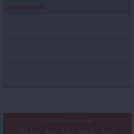
dailybusiness.ro
Copyright ©2013 OBIECTIV.info
Toate Ştirile
Autori
Taguri
Hartă site
Contact