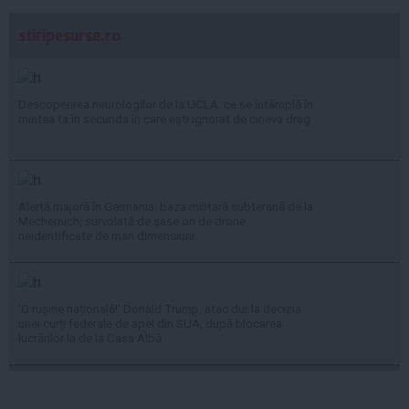
stiripesurse.ro
Descoperirea neurologilor de la UCLA: ce se întâmplă în
mintea ta în secunda în care ești ignorat de cineva drag
Alertă majoră în Germania: baza militară subterană de la
Mechernich, survolată de șase ori de drone
neidentificate de mari dimensiuni
'O rușine națională!' Donald Trump, atac dur la decizia
unei curți federale de apel din SUA, după blocarea
lucrărilor la de la Casa Albă