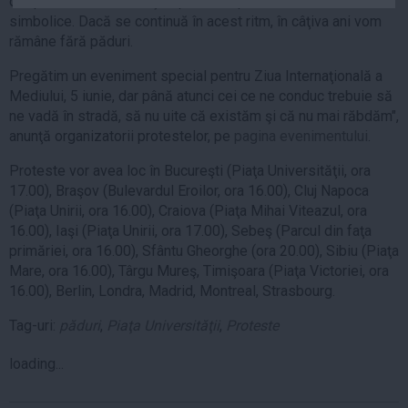
despăduririle abuzive şi faptul că replantările sunt cel mult
Auto
simbolice. Dacă se continuă în acest ritm, în câţiva ani vom
rămâne fără păduri.
Sport
Pregătim un eveniment special pentru Ziua Internaţională a
Handbal
Mediului, 5 iunie, dar până atunci cei ce ne conduc trebuie să
Box
ne vadă în stradă, să nu uite că existăm şi că nu mai răbdăm",
Baschet
anunţă organizatorii protestelor, pe
pagina evenimentului
.
Tenis
Proteste vor avea loc în Bucureşti (Piaţa Universităţii, ora
Alte sporturi
17.00), Braşov (Bulevardul Eroilor, ora 16.00), Cluj Napoca
(Piaţa Unirii, ora 16.00), Craiova (Piaţa Mihai Viteazul, ora
Life
16.00), Iaşi (Piaţa Unirii, ora 17.00), Sebeş (Parcul din faţa
primăriei, ora 16.00), Sfântu Gheorghe (ora 20.00), Sibiu (Piaţa
Funny
Mare, ora 16.00), Târgu Mureş, Timişoara (Piaţa Victoriei, ora
Travel
16.00), Berlin, Londra, Madrid, Montreal, Strasbourg.
Stil de viata
Tag-uri:
păduri
,
Piaţa Universităţii
,
Proteste
loading...