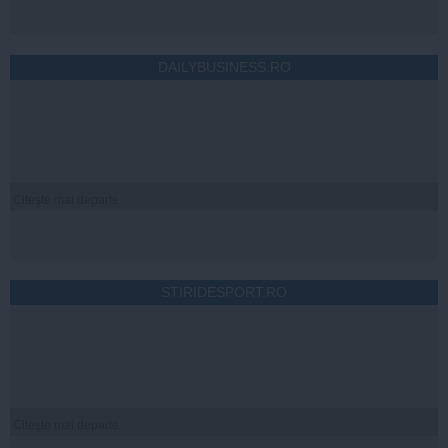
DAILYBUSINESS.RO
Citeşte mai departe
STIRIDESPORT.RO
Citeşte mai departe