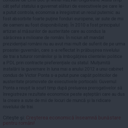
cât șeful statului a guvernat alături de executivele pe care le-
a putut controla, economia a înregistrat un recul puternic: au
fost absorbite foarte puține fonduri europene, iar sute de mii
de oameni au fost disponibilizaţi. În 2010 a fost principalul
artizan al măsurilor de austeritate care au condus la
sărăcirea a milioane de români. În niciun alt mandat
prezidențial românii nu au avut mai mult de suferit de pe urma
proastei guvernări, care s-a reflectat în prăbușirea nivelului
de trai a tuturor românilor și la îmbogățirea clientelei politice
a PDL prin contracte preferențiale cu statul. Mulțumită
instalării la guvernare în luna mai a anului 2012 a unui cabinet
condus de Victor Ponta s-a putut pune capăt politicilor de
austeritate promovate de executivele portocalii. Guvernul
Ponta a reușit la scurt timp după preluarea prerogativelor să
înregistreze rezultate economice peste așteptări care au dus
la creare a sute de mii de locuri de muncă și la ridicare
nivelului de trai.
Citeşte şi:
Creşterea economică înseamnă bunăstare
pentru români!