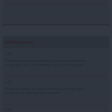
stiripesurse.ro
CNA elimină mai multe reclame la suplimente alimentare
în care apar Teo, Codin Maticiuc sau Daniel Buzdugan
Cutremur puternic în Filipine. Seismul s-a resimțit până
în capitală, iar clădiri au fost evacuate