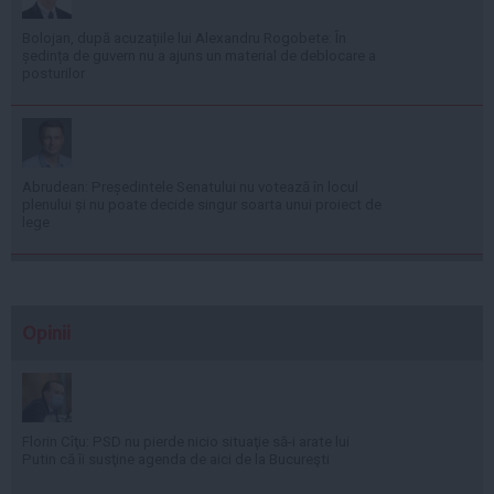
Bolojan, după acuzațiile lui Alexandru Rogobete: În
ședința de guvern nu a ajuns un material de deblocare a
posturilor
Abrudean: Președintele Senatului nu votează în locul
plenului și nu poate decide singur soarta unui proiect de
lege
Opinii
Florin Cîţu: PSD nu pierde nicio situaţie să-i arate lui
Putin că îi susţine agenda de aici de la Bucureşti