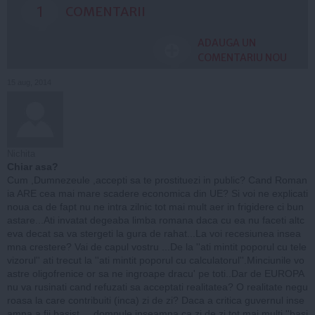
1
COMENTARII
ADAUGA UN
COMENTARIU NOU
15 aug, 2014
Nichita
Chiar asa?
Cum ,Dumnezeule ,accepti sa te prostituezi in public? Cand Roman
ia ARE cea mai mare scadere economica din UE? Si voi ne explicati
noua ca de fapt nu ne intra zilnic tot mai mult aer in frigidere ci bun
astare...Ati invatat degeaba limba romana daca cu ea nu faceti altc
eva decat sa va stergeti la gura de rahat...La voi recesiunea insea
mna crestere? Vai de capul vostru ...De la ''ati mintit poporul cu tele
vizorul'' ati trecut la ''ati mintit poporul cu calculatorul''.Minciunile vo
astre oligofrenice or sa ne ingroape dracu' pe toti..Dar de EUROPA
nu va rusinati cand refuzati sa acceptati realitatea? O realitate negu
roasa la care contribuiti (inca) zi de zi? Daca a critica guvernul inse
amna a fii basist.....domnule,inseamna ca zi de zi tot mai multi ''basi