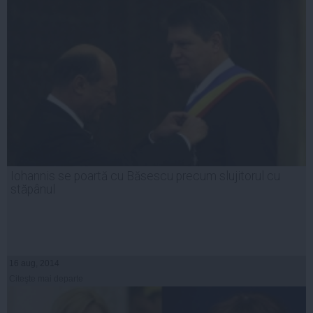
Iohannis se poartă cu Băsescu precum slujitorul cu
stăpânul
16 aug, 2014
Citeşte mai departe