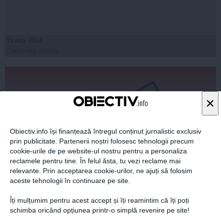
15 aug, 2014
Citeşte mai departe
×
Obiectiv.info își finanțează întregul conținut jurnalistic exclusiv
prin publicitate. Partenerii noștri folosesc tehnologii precum
cookie-urile de pe website-ul nostru pentru a personaliza
reclamele pentru tine. În felul ăsta, tu vezi reclame mai
relevante. Prin acceptarea cookie-urilor, ne ajuți să folosim
aceste tehnologii în continuare pe site.
Constatarile unei saptamani de vara
Îți mulțumim pentru acest accept și îți reamintim că îți poți
schimba oricând opțiunea printr-o simplă revenire pe site!