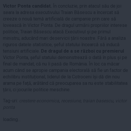
Victor Ponta candidat.
În concluzie, prin atacul său de joi
seara la adresa executivului Traian Băsescu a încercat să
creeze o nouă temă artificială de campanie prin care să
lovească în Victor Ponta. De dragul urmării propriilor interese
politice, Traian Băsescu atacă Executivul şi pe primul
ministru, aducând mari deservicii țării noastre. Fără a analiza
riguros datele statistice, șeful statului încearcă să inducă
tensiuni artificiale.
De dragul de a se război cu premierul
Victor Ponta, șeful statului demonstrează o dată în plus și pe
final de mandat, că nu îi pasă de România. În loc ca măcar
acum când se apropie campania electorală să fie un factor de
echilibru instituțional, liderul de la Cotroceni își dă din nou
arama pe față, arătând că preocuparea sa nu este stabilitatea
țării, ci jocurile politice meschine.
Tag-uri:
crestere economica
,
recesiune
,
traian basescu
,
victor
ponta
loading...