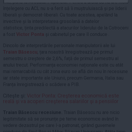
INS, până la Avocatul Poporului. Pentru a arăta că nu are nicio
Auto
înțelegere cu ACL nu s-a ferit să îi muștruluiască și pe liderii
Sport
liberali și democrat-liberali. Cu toate acestea, apelând la
invective și la interpretarea grosolană a datelor
Handbal
statistice, ținta predilectă a atacurilor liderului de la Cotroceni
a fost
Victor Ponta
și cabinetul pe care îl conduce .
Box
Baschet
Dincolo de interpretările personale manipulatorii ale lui
Traian Băsescu
, țara noastră înregistrează pe primul
Tenis
semestru o creștere de 2,6%, față de primul semestru al
Alte sporturi
anului trecut. Performanța economiei naționale este cu atât
Life
mai remarcabilă cu cât zona euro se află din nou în recesiune
iar state importante ale Uniunii, precum Germania, Italia sau
Funny
Franța înregistrează o scădere a PIB.
Travel
Citeşte şi:
Victor Ponta: Creşterea economică este
Stil de viata
reală şi va acoperi creşterea salariilor şi a pensiilor
Traian Băsescu recesiune.
Traian Băsescu nu are nicio
legitimitate să se pronunțe pe teme economice având în
vedere dezastrul pe care l-a patronat, girând guvernele
conduse de Emil Boc și Mihai Răzvan Ungureanu. Atâta timp