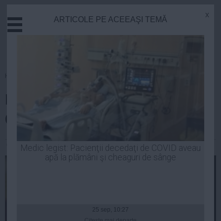
x
ARTICOLE PE ACEEAŞI TEMĂ
Actual
Economie
Justitie
Externe
Homepage
»
Opinii
Educatie
Noua tactică a Cucului de la
Sanatate
Stiinta
Cotroceni – lovește și fugi
Tehnologie
Cultura
George Stoica
| 15 aug, 2014
Medic legist: Pacienţii decedaţi de COVID aveau
apă la plămâni şi cheaguri de sânge
Mediu
Life
Politica
Guvern
25 sep, 10:27
Citeşte mai departe