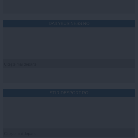
DAILYBUSINESS.RO
Citeşte mai departe
STIRIDESPORT.RO
Citeşte mai departe