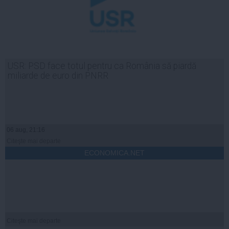
USR: PSD face totul pentru ca România să piardă
miliarde de euro din PNRR
06 aug, 21:16
Citeşte mai departe
ECONOMICA.NET
Citeşte mai departe