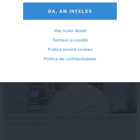
DA, AM INȚELES
15 aug, 2014
Citeşte mai departe
Mai multe detalii
Termeni și condiții
Politica privind cookies
Politica de confidențialitate
De ce este impetuos necesar ca România să intre pe
piețele emergente