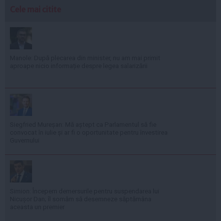
Cele mai citite
Manole: După plecarea din minister, nu am mai primit
aproape nicio informație despre legea salarizării
Siegfried Mureșan: Mă aștept ca Parlamentul să fie
convocat în iulie și ar fi o oportunitate pentru învestirea
Guvernului
Simion: Începem demersurile pentru suspendarea lui
Nicușor Dan; îl somăm să desemneze săptămâna
aceasta un premier