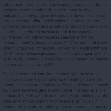
defavorizate să recupereze decalajele pe care le au față de
regiunile dezvoltate ale țării. În acest sens, pe lângă
realizarea unor investiții în infrastructură, Guvernul a vizat și
protejarea categoriilor sociale vulnerabile prin majorarea
veniturilor sau acordarea unor ajutoare. Una din măsurile ce au
contribuit la creșterea nivelului de trai al persoanelor
vulnerabile îl constituie creșterea salariului minim pe
economie. Dacă în luna mai a anului 2012, în momentul în care
Victor Ponta a preluat mandatul de premier, venitul minim era
de 700 de lei, în luna iulie a acestui an acesta a ajuns la 900
de lei. Astfel, în numai doi ani și trei luni de guvernare, salariul
minim a crescut cu peste 30%.
Pe lângă acordarea unor ajutoare sau majorarea salariului
minim pe economie, guvernul a implementat și o serie de
măsuri care au vizat stimularea creării de noi locuri de muncă
sau creșterea investițiilor străine. Astfel, începând cu 1 iulie,
companiile beneficiază de neimpozitarea profitului reinvestit
ceea ce va stimula apariția unor noi investiții, inclusiv în
zonele defavorizate. Totodată, pentru crearea de noi locuri de