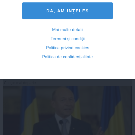
DA, AM INȚELES
Mai multe detalii
Ponta îl contrazice pe Băsescu: Pe primele şase luni
Termeni și condiții
avem în continuare creştere economică
Politica privind cookies
Politica de confidențialitate
14 aug, 2014
Citeşte mai departe