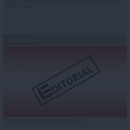
Echipa Iohannis-Băsescu-Udrea are o nouă mascotă:
Cozmin Gușă
15 aug, 2014
Citeşte mai departe
Constatarile unei saptamani de vara