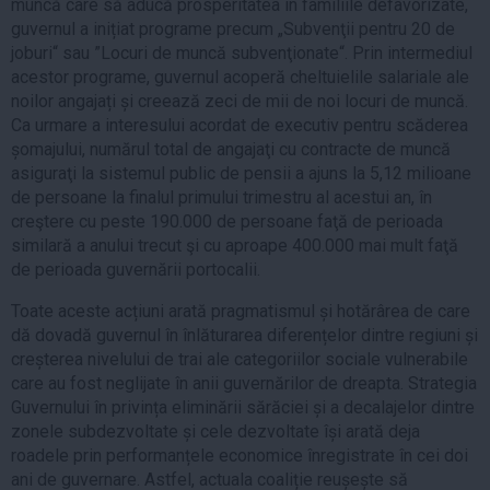
muncă care să aducă prosperitatea în familiile defavorizate,
guvernul a inițiat programe precum „Subvenţii pentru 20 de
joburi“ sau ”Locuri de muncă subvenţionate“. Prin intermediul
acestor programe, guvernul acoperă cheltuielile salariale ale
noilor angajați și creează zeci de mii de noi locuri de muncă.
Ca urmare a interesului acordat de executiv pentru scăderea
șomajului, numărul total de angajaţi cu contracte de muncă
asiguraţi la sistemul public de pensii a ajuns la 5,12 milioane
de persoane la finalul primului trimestru al acestui an, în
creştere cu peste 190.000 de persoane faţă de perioada
similară a anului trecut şi cu aproape 400.000 mai mult faţă
de perioada guvernării portocalii.
Toate aceste acțiuni arată pragmatismul și hotărârea de care
dă dovadă guvernul în înlăturarea diferențelor dintre regiuni și
creșterea nivelului de trai ale categoriilor sociale vulnerabile
care au fost neglijate în anii guvernărilor de dreapta. Strategia
Guvernului în privința eliminării sărăciei și a decalajelor dintre
zonele subdezvoltate și cele dezvoltate își arată deja
roadele prin performanțele economice înregistrate în cei doi
ani de guvernare. Astfel, actuala coaliție reușește să