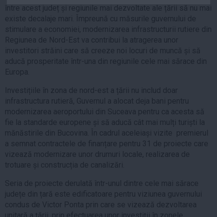
între acest județ și regiunile mai dezvoltate ale țării să nu mai
Auto
existe decalaje mari. Împreună cu măsurile guvernului de
Sport
stimulare a economiei, modernizarea infrastructurii rutiere din
Regiunea de Nord-Est va contribui la atragerea unor
Handbal
investitori străini care să creeze noi locuri de muncă și să
Box
aducă prosperitate într-una din regiunile cele mai sărace din
Baschet
Europa.
Tenis
Investițiile în zona de nord-est a țării nu includ doar
Alte sporturi
infrastructura rutieră, Guvernul a alocat deja bani pentru
modernizarea aeroportului din Suceava pentru ca acesta să
Life
fie la standarde europene și să aducă cât mai mulți turiști la
mănăstirile din Bucovina. În cadrul aceleiași vizite premierul
Funny
a semnat contractele de finanțare pentru 31 de proiecte care
Travel
vizează modernizare unor drumuri locale, realizarea de
Stil de viata
trotuare și construcția de canalizări.
Seria de proiecte derulată într-unul dintre cele mai sărace
județe din țară este edificatoare pentru viziunea guvernului
condus de Victor Ponta prin care se vizează dezvoltarea
unitară a țării, prin efectuarea unor investiții în zonele