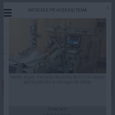
x
ARTICOLE PE ACEEAŞI TEMĂ
Actual
Economie
Justitie
Externe
Homepage
»
Opinii
Educatie
Zonele defavorizate, prioritate
Sanatate
Stiinta
zero pentru Guvern
Tehnologie
Cultura
Stefan Ionescu
| 15 aug, 2014
Medic legist: Pacienţii decedaţi de COVID aveau
apă la plămâni şi cheaguri de sânge
Mediu
Life
Politica
Guvern
25 sep, 10:27
Citeşte mai departe