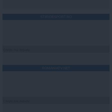
STIRIDESPORT.RO
Citeşte mai departe
ROMANIATV.NET
Citeşte mai departe