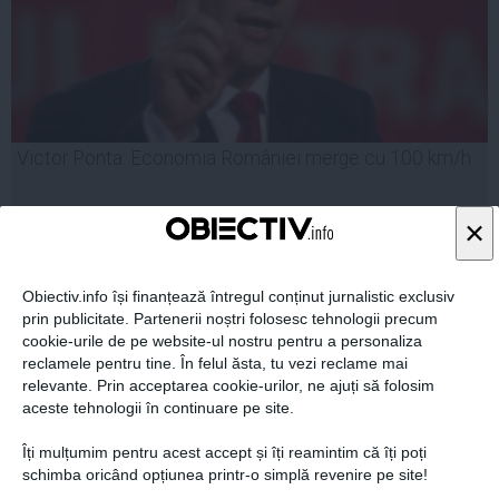
Victor Ponta: Economia României merge cu 100 km/h
×
Obiectiv.info își finanțează întregul conținut jurnalistic exclusiv
14 aug, 2014
prin publicitate. Partenerii noștri folosesc tehnologii precum
Citeşte mai departe
cookie-urile de pe website-ul nostru pentru a personaliza
reclamele pentru tine. În felul ăsta, tu vezi reclame mai
relevante. Prin acceptarea cookie-urilor, ne ajuți să folosim
aceste tehnologii în continuare pe site.
Îți mulțumim pentru acest accept și îți reamintim că îți poți
schimba oricând opțiunea printr-o simplă revenire pe site!