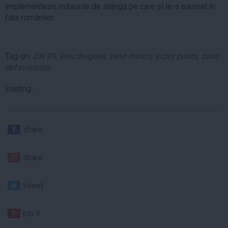
implementeze măsurile de stânga pe care și le-a asumat în
fața românilor.
Tag-uri:
DN 29
,
liviu dragnea
,
venit minim
,
victor ponta
,
zone
defavorizate
loading...
share
share
tweet
pin it