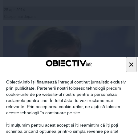
25 apr, 2014
Citeşte mai departe
×
Obiectiv.info își finanțează întregul conținut jurnalistic exclusiv
prin publicitate. Partenerii noștri folosesc tehnologii precum
cookie-urile de pe website-ul nostru pentru a personaliza
reclamele pentru tine. În felul ăsta, tu vezi reclame mai
Campania lui Antonescu împotriva adversarilor lui
relevante. Prin acceptarea cookie-urilor, ne ajuți să folosim
Băsescu din PNL, mai importantă decât
aceste tehnologii în continuare pe site.
europarlamentarele?
Îți mulțumim pentru acest accept și îți reamintim că îți poți
schimba oricând opțiunea printr-o simplă revenire pe site!