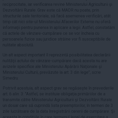
reciprocitate, iar verificarea revine Ministerului Agriculturii şi
Dezvoltării Rurale. Grav este că MADR nu poate, prin
structurile sale teritoriale, să facă asemenea verificări, atât
timp cât nici site-ul Ministerului Afacerilor Externe nu oferă
informaţii pentru punerea în aplicare a legii. Astfel, constatăm
că actele de vânzare-cumpărare ce se vor încheia cu
persoanele fizice sau juridice străine vor fi susceptibile de
nulitate absolută.
Un alt aspect important îl reprezintă posibilitatea declarării
nulităţii actului de vânzare-cumpărare dacă acesta nu are
avizele specifice ale Ministerului Apărării Naţionale şi
Ministerului Culturii, prevăzute la art. 3 din lege", scrie
Simedru.
Potrivit acestuia, alt aspect grav se regăseşte în prevederile
art. 6 alin. 3: "Astfel, se instituie obligaţia primăriilor de a
transmite către Ministerului Agriculturii şi Dezvoltării Rurale
un dosar care să cuprindă lista preemptorilor, în termen de 3
zile lucrătoare de la data înregistrării cererii de cumpărare. Şi
aceasta în condiţiile în care termenul legal de exercitare a