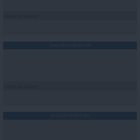
Citeşte mai departe
DAILYBUSINESS.RO
Citeşte mai departe
STIRIDESPORT.RO