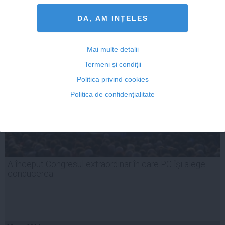
26 apr, 2014
DA, AM INȚELES
Citeşte mai departe
Mai multe detalii
Termeni și condiții
Politica privind cookies
Politica de confidențialitate
A început Congresul extraordinar în care PC îşi alege
conducerea