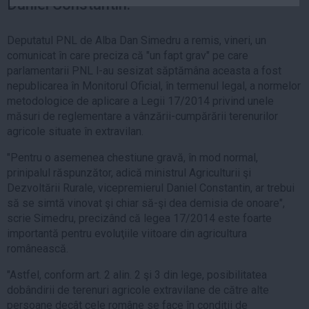
Daniel Constantin.
Auto
Sport
Deputatul PNL de Alba Dan Simedru a remis, vineri, un
comunicat în care preciza că "un fapt grav" pe care
Handbal
parlamentarii PNL l-au sesizat săptămâna aceasta a fost
Box
nepublicarea în Monitorul Oficial, în termenul legal, a normelor
metodologice de aplicare a Legii 17/2014 privind unele
Baschet
măsuri de reglementare a vânzării-cumpărării terenurilor
Tenis
agricole situate în extravilan.
Alte sporturi
"Pentru o asemenea chestiune gravă, în mod normal,
Life
prinipalul răspunzător, adică ministrul Agriculturii şi
Dezvoltării Rurale, vicepremierul Daniel Constantin, ar trebui
Funny
să se simtă vinovat şi chiar să-şi dea demisia de onoare",
Travel
scrie Simedru, precizând că legea 17/2014 este foarte
importantă pentru evoluţiile viitoare din agricultura
Stil de viata
românească.
"Astfel, conform art. 2 alin. 2 şi 3 din lege, posibilitatea
dobândirii de terenuri agricole extravilane de către alte
persoane decât cele române se face în condiţii de