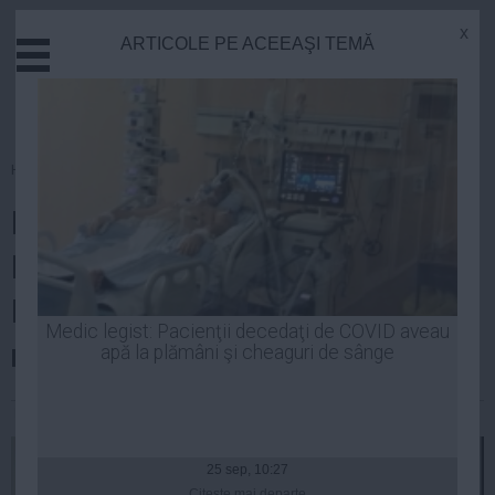
x
ARTICOLE PE ACEEAŞI TEMĂ
Actual
Economie
Justitie
Externe
Homepage
»
Politica
Educatie
PNL cere DEMISIA ministrului
Sanatate
Stiinta
Daniel Constantin. Voiculescu:
Tehnologie
PNL să înţeleagă că luptă cu PC,
Cultura
Medic legist: Pacienţii decedaţi de COVID aveau
nu cu Constantin
apă la plămâni şi cheaguri de sânge
Mediu
Life
Laurentiu Panait
| 27 apr, 2014
Politica
Guvern
25 sep, 10:27
Citeşte mai departe