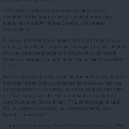
"PNL solicită o demisie de onoare măcar din partea
ministrului Agriculturii, cel care şi-a asumat promovarea
acestui act normativ"", afirmă Simedru, în încheierea
comunicatului.
În replică, preşedintele de onoare al PC, Dan Voiculescu, a
declarat, sâmbătă, la Congresului formaţiunii, despre iniţiativa
PNL de a cere demisia ministrului Agriculturii, că liberalii
trebuie să înţeleagă că lupta lor nu este cu Daniel Constantin,
ci cu PC.
Dan Voiculescu a apreciat gestul liberalilor de a cere demisia
ministrului Agriculturii ca o încercare de răzbunare. "Aş vrea
să transmitem PNL un semnal: să ridice mâna cei care sunt
de acord cu păstrarea lui Daniel Constantin ca ministru", a
spus Voiculescu. El a continuat: "PNL să înţeleagă că lupta
PNL nu este cu o persoană, cu Daniel Constantin, ci cu
Partidul Conservator".
Tag-uri:
Dan Voiculescu
,
Daniel Constantin
,
demisie
,
pc
,
PNL