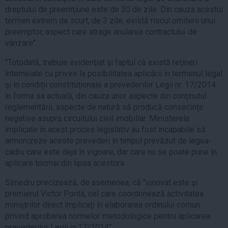
dreptului de preemţiune este de 30 de zile. Din cauza acestui
termen extrem de scurt, de 3 zile, există riscul omiterii unui
preemptor, aspect care atrage anularea contractului de
vânzare".
"Totodată, trebuie evidenţiat şi faptul că există reţineri
întemeiate cu privire la posibilitatea aplicării în termenul legal
şi în condiţii constituţionale a prevederilor Legii nr. 17/2014
în forma sa actuală, din cauza unor aspecte din conţinutul
reglementării, aspecte de natură să producă consecinţe
negative asupra circuitului civil imobiliar. Ministerele
implicate în acest proces legislativ au fost incapabile să
armonizeze aceste prevederi în timpul prevăzut de legea-
cadru care este deja în vigoare, dar care nu se poate pune în
aplicare tocmai din lipsa acestora
Simedru precizează, de asemenea, că "vinovat este şi
premierul Victor Ponta, cel care coordonează activitatea
miniştrilor direct implicaţi în elaborarea ordinului comun
privind aprobarea normelor metodologice pentru aplicarea
prevederilor Legii nr.17/2014".