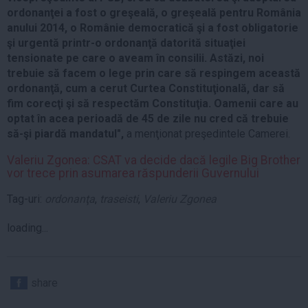
ordonanţei a fost o greşeală, o greşeală pentru România
anului 2014, o Românie democratică şi a fost obligatorie
şi urgentă printr-o ordonanţă datorită situaţiei
tensionate pe care o aveam în consilii. Astăzi, noi
trebuie să facem o lege prin care să respingem această
ordonanţă, cum a cerut Curtea Constituţională, dar să
fim corecţi şi să respectăm Constituţia. Oamenii care au
optat în acea perioadă de 45 de zile nu cred că trebuie
să-şi piardă mandatul",
a menţionat preşedintele Camerei.
Valeriu Zgonea: CSAT va decide dacă legile Big Brother
vor trece prin asumarea răspunderii Guvernului
Tag-uri:
ordonanţa
,
traseisti
,
Valeriu Zgonea
loading...
share