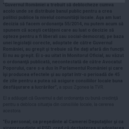
"Guvernul României a trebuit să deblocheze cumva
Auto
acolo unde se distribuie banul public pentru a crea
Sport
politici publice la nivelul comunităţii locale. Aşa am luat
decizia să facem ordonanţa 55/2014, nu putem acum să
Handbal
spunem că aceşti cetăţeni care au luat o decizie să
Box
opteze pentru a fi liberali sau social-democraţi, pe baza
Baschet
unei legislaţii corecte, adoptate de către Guvernul
României, au greşit şi trebuie să fie daţi afară din funcţii.
Tenis
Ei nu au greşit. Ei s-au uitat în Monitorul Oficial, au văzut
Alte sporturi
o ordonanţă publicată, necontestată de către Avocatul
Poporului, care s-a dus în Parlamentul României şi care
Life
îşi producea efectele şi au optat într-o perioadă de 45
Funny
de zile pentru a putea să asigure consiliilor locale buna
desfăşurare a lucrărilor",
a spus Zgonea la TVR.
Travel
Stil de viata
El a adăugat că Guvernul a dat ordonanţa cu bună credinţă
pentru a debloca situaţia din consiliile locale, la cererea
acestora.
"Eu personal, ca preşedinte al Camerei Deputaţilor şi ca
vicepreşedinte al PSD, cred că dezbaterea şi adoptarea