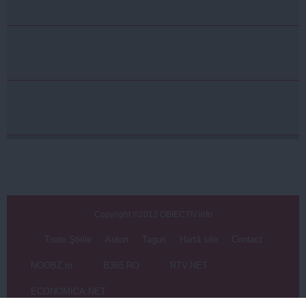
Copyright ©2013 OBIECTIV.info
Toate Ştirile
Autori
Taguri
Hartă site
Contact
NOOBZ.ro
B365.RO
RTV.NET
ECONOMICA.NET