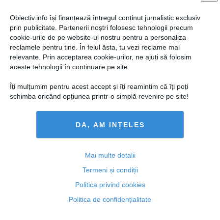
Obiectiv.info își finanțează întregul conținut jurnalistic exclusiv
prin publicitate. Partenerii noștri folosesc tehnologii precum
cookie-urile de pe website-ul nostru pentru a personaliza
reclamele pentru tine. În felul ăsta, tu vezi reclame mai
relevante. Prin acceptarea cookie-urilor, ne ajuți să folosim
aceste tehnologii în continuare pe site.
Geoană se crede soluția la orice, deși nimeni nu îl bagă
vreodată în seamă
Îți mulțumim pentru acest accept și îți reamintim că îți poți
schimba oricând opțiunea printr-o simplă revenire pe site!
DA, AM INȚELES
30 noi, 2014
Citeşte mai departe
Mai multe detalii
Termeni și condiții
Politica privind cookies
Politica de confidențialitate