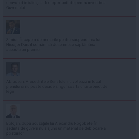
convocat în iulie și ar fi o oportunitate pentru învestirea
Guvernului
Simion: Începem demersurile pentru suspendarea lui
Nicușor Dan; îl somăm să desemneze săptămâna
aceasta un premier
Abrudean: Președintele Senatului nu votează în locul
plenului și nu poate decide singur soarta unui proiect de
lege
Bolojan, după acuzațiile lui Alexandru Rogobete: În
ședința de guvern nu a ajuns un material de deblocare a
posturilor