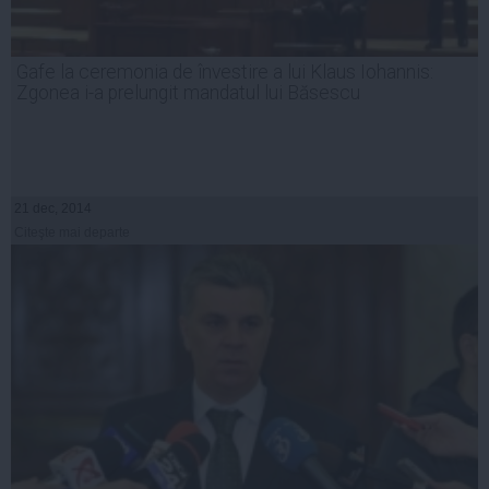
Gafe la ceremonia de învestire a lui Klaus Iohannis:
Zgonea i-a prelungit mandatul lui Băsescu
21 dec, 2014
Citeşte mai departe