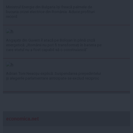
Ministrul Energie din Bulgaria își freacă palmele de
bucuria crizei electrice din România: Aduce profituri
record
Angajații din Guvern îl atacă pe Bolojan în plină criză
energetică: „Românii nu pot fi transformați în bateria pe
care statul nu a fost capabil să o construiască”
Adrian Toni Neacșu explică: Suspendarea președintelui
și alegerile parlamentare anticipate se exclud reciproc
economica.net