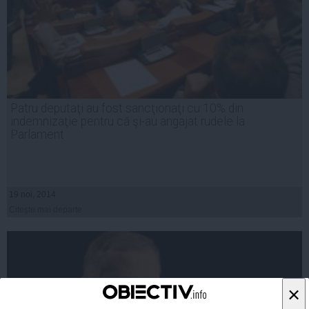
Patru deputaţi au fost sancţionaţi cu 10% din
indemnizaţie pentru că şi-au angajat rudele la
Parlament
19 noi, 2014
Citeşte mai departe
×