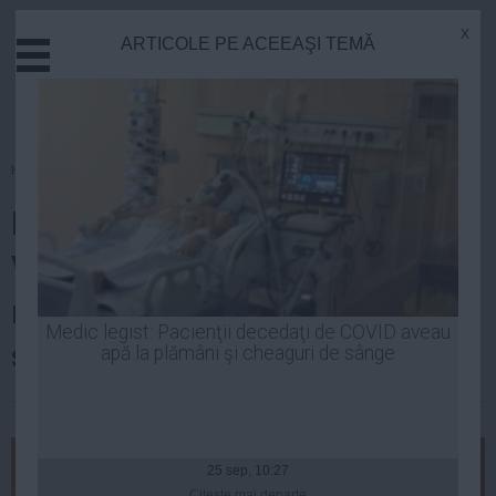
x
ARTICOLE PE ACEEAŞI TEMĂ
Actual
Economie
Justitie
Externe
Homepage
»
Politica
Educatie
PSD mai face un pas înapoi.
Sanatate
Stiinta
Valeriu Zgonea: Ordonanţa
Tehnologie
migraţiei a fost o greşeală. Ce
Cultura
Medic legist: Pacienţii decedaţi de COVID aveau
se va întâmpla cu traseiştii
apă la plămâni şi cheaguri de sânge
Mediu
Life
| 22 ian, 23:06
Politica
Guvern
25 sep, 10:27
Citeşte mai departe