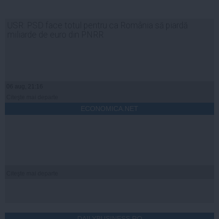
USR: PSD face totul pentru ca România să piardă
miliarde de euro din PNRR
06 aug, 21:16
Citeşte mai departe
ECONOMICA.NET
Citeşte mai departe
DAILYBUSINESS.RO