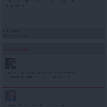
OFICIAL! Petre Roman PIERDE mandatul de
parlamentar
29 ian, 14:17
Citeşte mai departe
Cele mai citite
Manole: După plecarea din minister, nu am mai primit
aproape nicio informație despre legea salarizării
Siegfried Mureșan: Mă aștept ca Parlamentul să fie