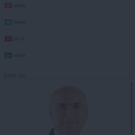
share
tweet
pin it
share
Ştirile orei