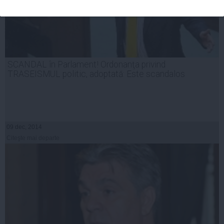
SCANDAL în Parlament! Ordonanţa privind
TRASEISMUL politic, adoptată: Este scandalos
09 dec, 2014
Citeşte mai departe