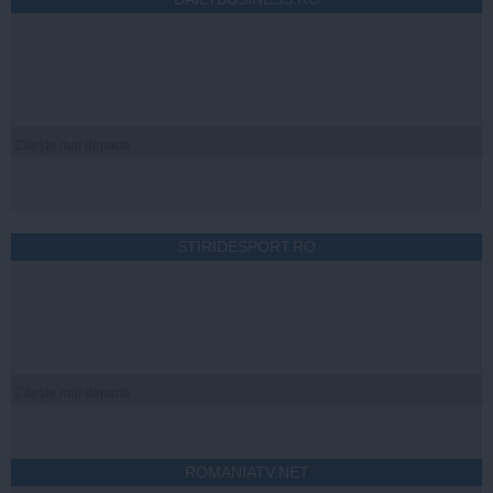
Citeşte mai departe
STIRIDESPORT.RO
Citeşte mai departe
ROMANIATV.NET