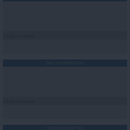
Citeşte mai departe
DAILYBUSINESS.RO
Citeşte mai departe
STIRIDESPORT.RO