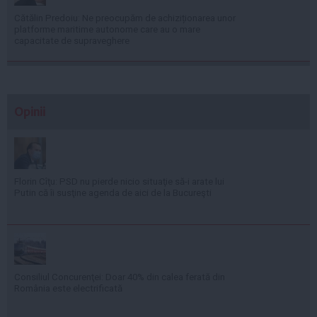
Cătălin Predoiu: Ne preocupăm de achiziționarea unor
platforme maritime autonome care au o mare
capacitate de supraveghere
Opinii
Florin Cîţu: PSD nu pierde nicio situaţie să-i arate lui
Putin că îi susţine agenda de aici de la Bucureşti
Consiliul Concurenţei: Doar 40% din calea ferată din
România este electrificată