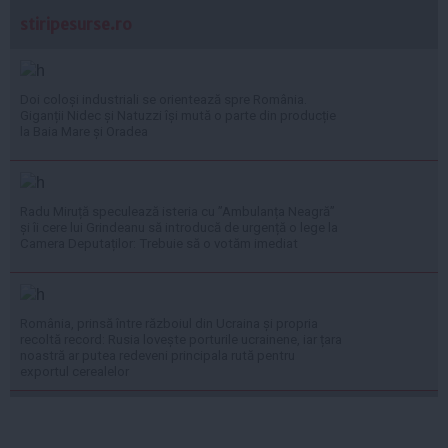
stiripesurse.ro
Doi coloși industriali se orientează spre România.
Giganții Nidec și Natuzzi își mută o parte din producție
la Baia Mare și Oradea
Radu Miruță speculează isteria cu ”Ambulanța Neagră”
și îi cere lui Grindeanu să introducă de urgență o lege la
Camera Deputaților: Trebuie să o votăm imediat
România, prinsă între războiul din Ucraina și propria
recoltă record: Rusia lovește porturile ucrainene, iar țara
noastră ar putea redeveni principala rută pentru
exportul cerealelor