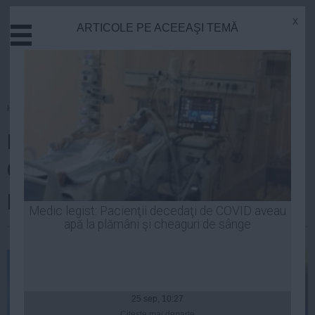
x
ARTICOLE PE ACEEAŞI TEMĂ
Actual
Economie
Justitie
Externe
Homepage
»
Politica
Educatie
RomâniaTV.net: Sebastian
Sanatate
Stiinta
Ghiță: Vom strânge semnături
Tehnologie
pentru un nou partid politic
Cultura
Medic legist: Pacienţii decedaţi de COVID aveau
apă la plămâni şi cheaguri de sânge
Mediu
Laurentiu Panait
| 08 dec, 2014
Life
Politica
Guvern
25 sep, 10:27
Citeşte mai departe