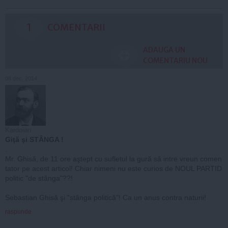
1
COMENTARII
ADAUGA UN
COMENTARIU NOU
08 dec, 2014
Kardoian
Giţă şi STÂNGA !
.
Mr. Ghisă, de 11 ore aştept cu sufletul la gură să intre vreun comen
tator pe acest articol! Chiar nimeni nu este curios de NOUL PARTID
politic "de stânga"??!
Sebastian Ghisă şi "stânga politică"! Ca un anus contra naturii!
raspunde