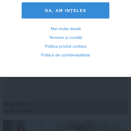
DA, AM INȚELES
Mai multe detalii
Termeni și condiții
Politica privind cookies
Politica de confidențialitate
Surse: Victor Ponta negociază cu delegaţia FMI pe
tema deficitului bugetar
08 dec, 2014
Citeşte mai departe