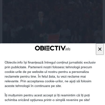
×
Echipa de campanie a lui Ponta, petrecere în club
Obiectiv.info își finanțează întregul conținut jurnalistic exclusiv
prin publicitate. Partenerii noștri folosesc tehnologii precum
cookie-urile de pe website-ul nostru pentru a personaliza
reclamele pentru tine. În felul ăsta, tu vezi reclame mai
relevante. Prin acceptarea cookie-urilor, ne ajuți să folosim
aceste tehnologii în continuare pe site.
05 dec, 2014
Citeşte mai departe
Îți mulțumim pentru acest accept și îți reamintim că îți poți
schimba oricând opțiunea printr-o simplă revenire pe site!