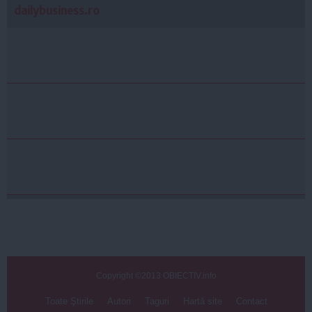
dailybusiness.ro
Copyright ©2013 OBIECTIV.info
Toate Ştirile
Autori
Taguri
Hartă site
Contact