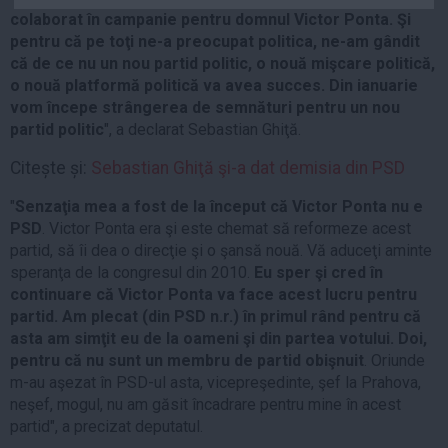
Auto
colaborat în campanie pentru domnul Victor Ponta. Şi
pentru că pe toţi ne-a preocupat politica, ne-am gândit
Sport
că de ce nu un nou partid politic, o nouă mişcare politică,
o nouă platformă politică va avea succes. Din ianuarie
Handbal
vom începe strângerea de semnături pentru un nou
Box
partid politic
", a declarat Sebastian Ghiţă.
Baschet
Citește și:
Sebastian Ghiţă şi-a dat demisia din PSD
Tenis
"
Senzaţia mea a fost de la început că Victor Ponta nu e
Alte sporturi
PSD
. Victor Ponta era şi este chemat să reformeze acest
Life
partid, să îi dea o direcţie şi o şansă nouă. Vă aduceţi aminte
speranţa de la congresul din 2010.
Eu sper şi cred în
Funny
continuare că Victor Ponta va face acest lucru pentru
Travel
partid. Am plecat (din PSD n.r.) în primul rând pentru că
asta am simţit eu de la oameni şi din partea votului. Doi,
Stil de viata
pentru că nu sunt un membru de partid obişnuit
. Oriunde
m-au aşezat în PSD-ul asta, vicepreşedinte, şef la Prahova,
neşef, mogul, nu am găsit încadrare pentru mine în acest
partid", a precizat deputatul.