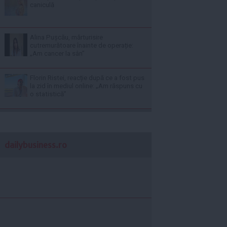
caniculă
Alina Pușcău, mărturisire
cutremurătoare înainte de operație:
„Am cancer la sân”
Florin Ristei, reacție după ce a fost pus
la zid în mediul online: „Am răspuns cu
o statistică”
dailybusiness.ro