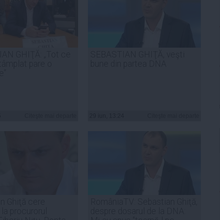
AN GHIŢĂ: „Tot ce
SEBASTIAN GHIŢĂ, veşti
ntâmplat pare o
bune din partea DNA
e”
5
Citeşte mai departe
29 iun, 13:24
Citeşte mai departe
n Ghiţă cere
RomâniaTV: Sebastian Ghiţă,
 la procurorul
despre dosarul de la DNA: