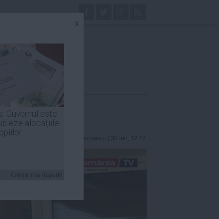
x
s: Guvernul este
ubleze alocaţiile
opiilor
Robert Georgescu
| 30 iun, 12:42
Citeşte mai departe