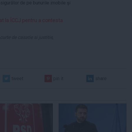
sigurător de pe bunurile imobile şi
at la ÎCCJ pentru a contesta
 curte de casatie si justitie
,
tweet
pin it
share