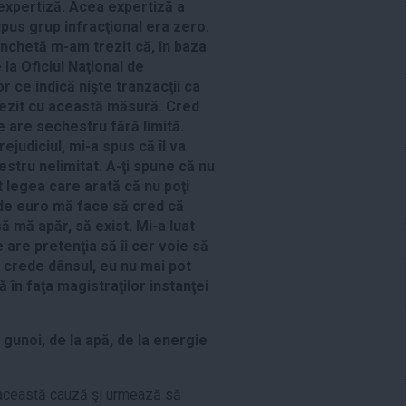
 expertiză. Acea expertiză a
upus grup infracţional era zero.
 anchetă m-am trezit că, în baza
 la Oficiul Naţional de
r ce indică nişte tranzacţii ca
trezit cu această măsură. Cred
 are sechestru fără limită.
judiciul, mi-a spus că îl va
estru nelimitat. A-ţi spune că nu
 legea care arată că nu poţi
 de euro mă face să cred că
 mă apăr, să exist. Mi-a luat
e are pretenţia să îi cer voie să
ă crede dânsul, eu nu mai pot
ă în faţa magistraţilor instanţei
 gunoi, de la apă, de la energie
 această cauză şi urmează să