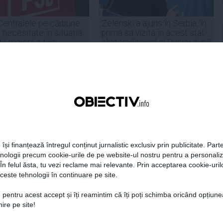
Centralele pe cărbune
Zelenski a ajuns în Serbia, în
 necesitate în situația
prima sa vizită în acest stat
ță majoră a țării
aliat tradițional al Rusiei după
re
2022
19:47
Citeşte mai departe
07 aug, 21:11
Citeşte mai departe
DAILYBUSINESS.RO
STIRIDESPORT.RO
 își finanțează întregul conținut jurnalistic exclusiv prin publicitate. Parte
hnologii precum cookie-urile de pe website-ul nostru pentru a personali
 În felul ăsta, tu vezi reclame mai relevante. Prin acceptarea cookie-urilo
Citeşte mai departe
Citeşte mai departe
ceste tehnologii în continuare pe site.
 pentru acest accept și îți reamintim că îți poți schimba oricând opțiune
ire pe site!
FEMINIS.RO