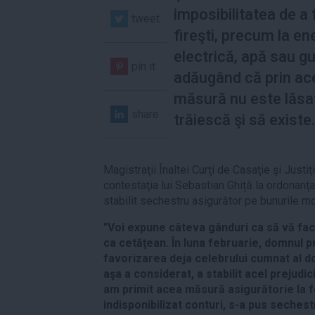
imposibilitatea de a 
tweet
fireşti, precum la en
electrică, apă sau gu
pin it
adăugând că prin ac
măsură nu este lăsa
share
trăiescă şi să existe.
Magistraţii Înaltei Curţi de Casaţie şi Justiţi
contestaţia lui Sebastian Ghiță la ordonanţ
stabilit sechestru asigurător pe bunurile mo
"Voi expune câteva gânduri ca să vă fa
ca cetăţean. În luna februarie, domnul 
favorizarea deja celebrului cumnat al d
aşa a considerat, a stabilit acel prejudic
am primit acea măsură asigurătorie la fel
indisponibilizat conturi, s-a pus sechest