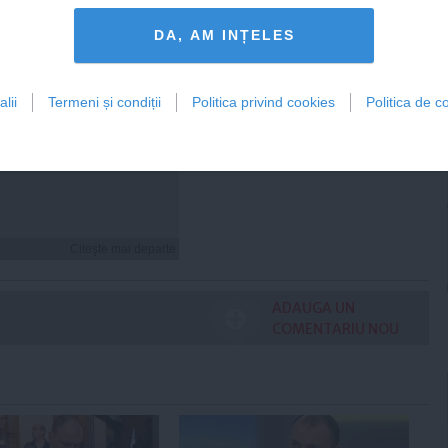
DA, AM INȚELES
lii
Termeni și condiții
Politica privind cookies
Politica de co
i hidratezi părul pe
de caniculă
Citeşte mai departe
ADAUGA UN
COMENTARIU NOU