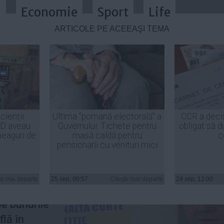
a
Economie
Sport
Life
ARTICOLE PE ACEEAŞI TEMĂ
caţii în faţa magistraţilor ICCJ
cienţii
Ultima "pomană electorală" a
CCR a deci
ID aveau
Guvernului: Tichete pentru
obligat să d
heaguri de
masă caldă pentru
c
pensionarii cu venituri mici
 Ghiţă
a
nţa
te mai departe
25 sep, 09:57
Citeşte mai departe
24 sep, 12:00
za
pe bunurile
flă în