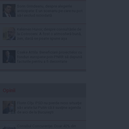
Sorin Grindeanu, despre alegerile
anticipate: E un scenariu pe care nu pot
să-l exclud niciodată
Kelemen Hunor, despre consultările de
la Cotroceni: A fost o atmosferă bună,
zen, dacă se poate spune așa
Cseke Attila: Beneficiarii proiectelor cu
fonduri europene prin PNRR să depună
facturile pentru a fi decontate
Opinii
Florin Cîţu: PSD nu pierde nicio situaţie
să-i arate lui Putin că îi susţine agenda
de aici de la Bucureşti
Consiliul Concurenţei: Doar 40% din