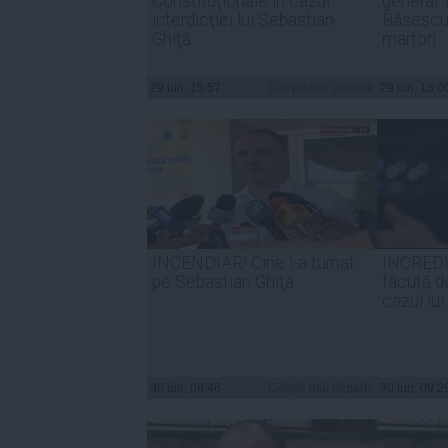
Constituţionale în cazul
general T
interdicţiei lui Sebastian
Băsescu 
Ghiţă
martori
29 iun, 15:57
Citeşte mai departe
29 iun, 18:0
INCENDIAR! Cine l-a turnat
INCREDI
pe Sebastian Ghiţă
făcută 
cazul l
30 iun, 08:46
Citeşte mai departe
30 iun, 09:2