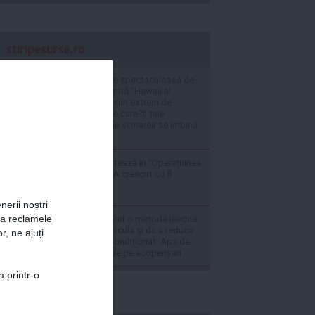
stiripesurse.ro
VIDEO O destinație spectaculoasă de
vacanță, supranumită ”Hawaii al
Europei” oferă prețuri extrem de
atractive și peisaje care îți taie
răsuflarea: Muntele și marea se îmbină
perfect aici
Radu Miruță raportează în ”Operațiunea
barja pe Dunăre”: A crescut cu 8
centimetri
nerii noștri
za reclamele
Cercetătorii au găsit o metodă inedită
de a combate canicula și de a reduce
r, ne ajuți
folosirea aerului condiționat: Apa de
ploaie colectată de pe acoperișuri
a printr-o