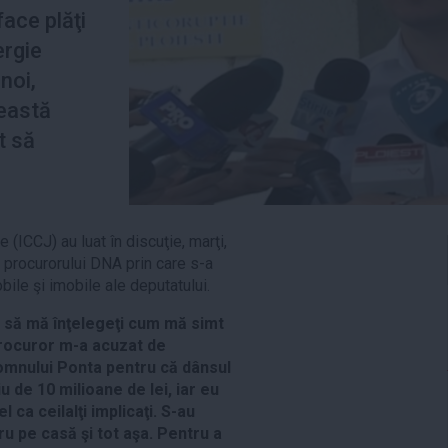
face plăţi
ergie
noi,
eastă
t să
e (ICCJ) au luat în discuţie, marţi,
a procurorului DNA prin care s-a
bile şi imobile ale deputatului.
c să mă înţelegeţi cum mă simt
procuror m-a acuzat de
omnului Ponta pentru că dânsul
iu de 10 milioane de lei, iar eu
 ca ceilalţi implicaţi. S-au
ru pe casă şi tot aşa. Pentru a