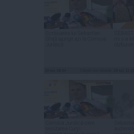
Scrisoarea lui Sebastian
SEBASTI
Ghiţă ajunge azi la Comisia
mi s-a î
Juridică
răzbunar
29 iun, 08:34
Citeşte mai departe
29 iun, 11:1
Comisia Juridică cere
Sebastia
sesizarea Curţii
audienţă