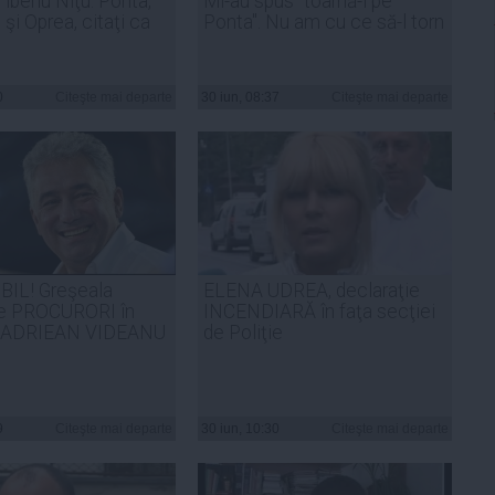
iberiu Niţu. Ponta,
Mi-au spus "toarnă-l pe
şi Oprea, citaţi ca
Ponta". Nu am cu ce să-l torn
0
Citeşte mai departe
30 iun, 08:37
Citeşte mai departe
BIL! Greşeala
ELENA UDREA, declaraţie
de PROCURORI în
INCENDIARĂ în faţa secţiei
ui ADRIEAN VIDEANU
de Poliţie
9
Citeşte mai departe
30 iun, 10:30
Citeşte mai departe