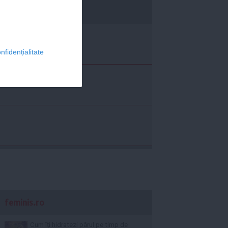
economica.net
nfidențialitate
feminis.ro
Cum îți hidratezi părul pe timp de