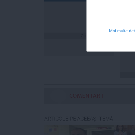
Mai multe deta
Citeşte mai departe
Cum îț
timp 
COMENTARII
ARTICOLE PE ACEEAŞI TEMĂ