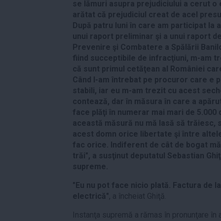
se lămuri asupra prejudiciului a cerut o
arătat că prejudiciul creat de acel pres
După patru luni în care am participat la
unui raport preliminar şi a unui raport de
Prevenire şi Combatere a Spălării Banilo
fiind succeptibile de infracţiuni, m-am 
că sunt primul cetăţean al României care
Când l-am întrebat pe procuror care e pre
stabili, iar eu m-am trezit cu acest sech
contează, dar în măsura în care a apărut
face plăţi în numerar mai mari de 5.000
această măsură nu mă lasă să trăiesc, să
acest domn orice libertate şi între altel
fac orice. Indiferent de cât de bogat m
trăi", a susţinut deputatul Sebastian Ghiţ
supreme.
"Eu nu pot face nicio plată. Factura de la
electrică"
, a încheiat Ghiţă.
Instanţa supremă a rămas în pronunţare în