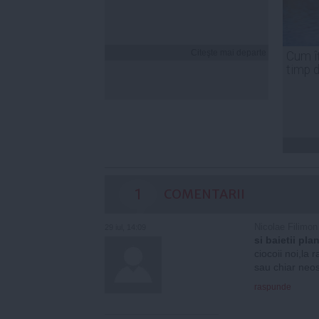
Citeşte mai departe
Cum îț
timp 
1
COMENTARII
Nicolae Filimon
29 iul, 14:09
si baietii pla
ciocoii noi,la r
sau chiar neose
raspunde