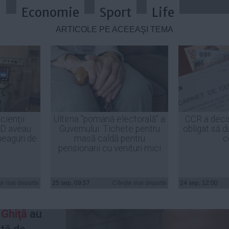
a
Economie
Sport
Life
ARTICOLE PE ACEEAŞI TEMĂ
n Bădescu, fost primar al Ploieştiul
cienţii
Ultima "pomană electorală" a
CCR a deci
ID aveau
Guvernului: Tichete pentru
obligat să d
heaguri de
masă caldă pentru
c
pensionarii cu venituri mici
ului
te mai departe
25 sep, 09:57
Citeşte mai departe
24 sep, 12:00
cu, şi
 Ghiţă
au