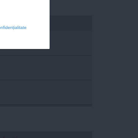
economica.net
nfidențialitate