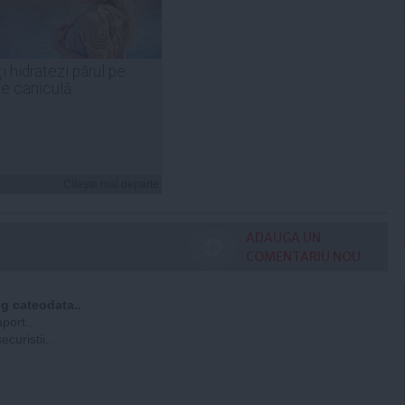
i hidratezi părul pe
de caniculă
Citeşte mai departe
ADAUGA UN
COMENTARIU NOU
ng cateodata..
aport..
curistii..