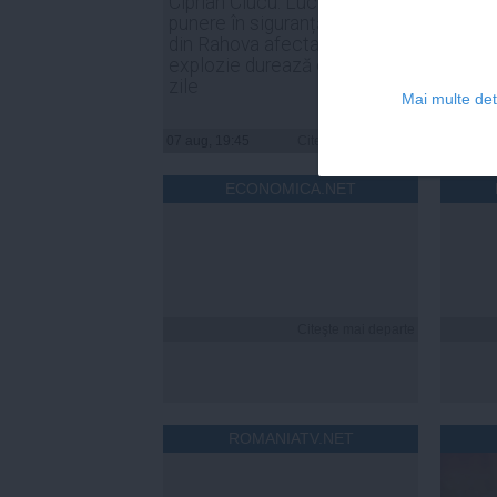
Ciprian Ciucu: Lucrările de
PSD: 
punere în siguranță a blocului
sunt o
din Rahova afectat de
de for
explozie durează circa 50 de
noast
zile
Mai multe deta
07 aug, 19:45
Citeşte mai departe
07 aug, 
ECONOMICA.NET
Citeşte mai departe
ROMANIATV.NET