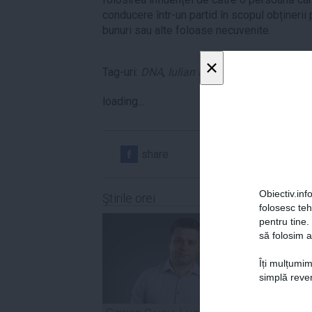
conducere într-un partid în scopul obținerii p
bunuri sau alte foloase necuvenite.
×
Tag-uri:
DNA
,
Iulian Badescu
,
Sebastian Gh
loading...
share
share
Obiectiv.info
Ştirile orei
folosesc te
pentru tine.
să folosim a
Îți mulțumim
simplă reven