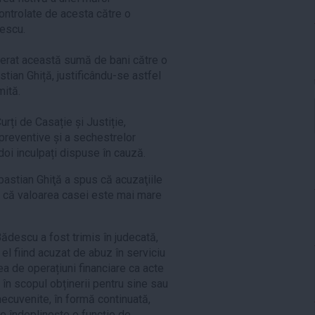
controlate de acesta către o
descu.
nsferat această sumă de bani către o
tian Ghiță, justificându-se astfel
mită.
urți de Casație și Justiție,
preventive și a sechestrelor
doi inculpați dispuse în cauză.
ebastian Ghiţă a spus că acuzaţiile
u că valoarea casei este mai mare
 Bădescu a fost trimis în judecată,
, el fiind acuzat de abuz în serviciu
ea de operațiuni financiare ca acte
în scopul obținerii pentru sine sau
 necuvenite, în formă continuată,
re îndeplinește o funcție de