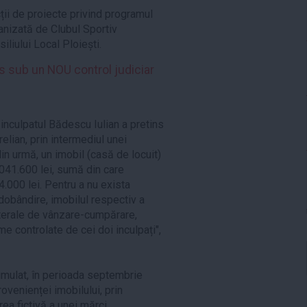
cții de proiecte privind programul
anizată de Clubul Sportiv
iliului Local Ploiești.
 sub un NOU control judiciar
inculpatul Bădescu Iulian a pretins
relian, prin intermediul unei
in urmă, un imobil (casă de locuit)
1.041.600 lei, sumă din care
.000 lei. Pentru a nu exista
dobândire, imobilul respectiv a
aterale de vânzare-cumpărare,
me controlate de cei doi inculpați",
imulat, în perioada septembrie
ovenienței imobilului, prin
ea fictivă a unei mărci