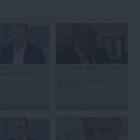
IAN GHIŢĂ a
ÎCCJ: Iulian Bădescu, în arest
încă o bătălie cu
la domiciliu. DE CE este
i
acuzat fostul primar al
Ploieştiului
Citeşte mai departe
10 iul, 10:04
Citeşte mai departe