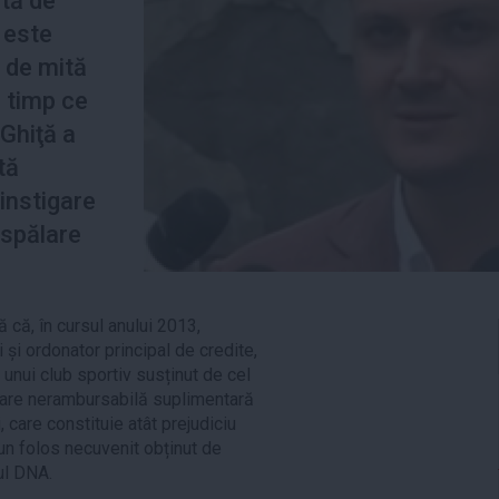
ată de
 este
e de mită
n timp ce
Ghiţă a
tă
instigare
 spălare
ă că, în cursul anului 2013,
i și ordonator principal de credite,
 unui club sportiv susținut de cel
țare nerambursabilă suplimentară
 care constituie atât prejudiciu
i un folos necuvenit obținut de
ul DNA.