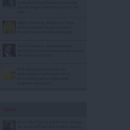
votează în locul plenului și nu poate
decide singur soarta unui proiect de
lege
MApN: România, Bulgaria și Turcia
extind misiunile de combatere a
minelor marine din Marea Neagră
Sorin Grindeanu, despre alegerile
anticipate: E un scenariu pe care nu pot
să-l exclud niciodată
AUR demarează procesul de
suspendare a lui Nicușor Dan și
procedurile pentru organizarea
alegerilor anticipate
Opinii
Florin Cîţu: PSD nu pierde nicio situaţie
să-i arate lui Putin că îi susţine agenda