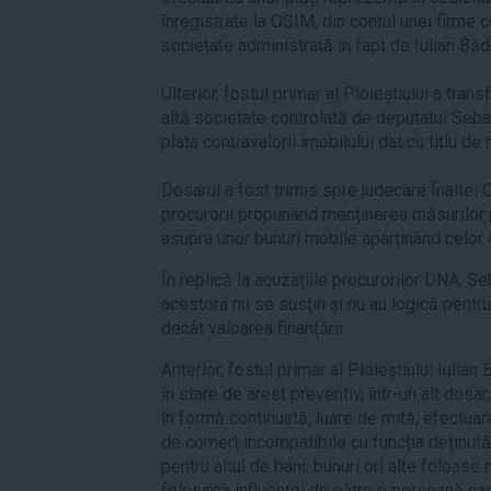
înregistrate la OSIM, din contul unei firme 
societate administrată în fapt de Iulian Bă
Ulterior, fostul primar al Ploieștiului a tra
altă societate controlată de deputatul Sebas
plata contravalorii imobilului dat cu titlu de 
Dosarul a fost trimis spre judecare Înaltei C
procurorii propunând menținerea măsurilor 
asupra unor bunuri mobile aparținând celor 
În replică la acuzaţiile procurorilor DNA, S
acestora nu se susţin şi nu au logică pentr
decât valoarea finanţării.
Anterior, fostul primar al Ploieștiului Iulian
în stare de arest preventiv, într-un alt dosar
în formă continuată, luare de mită, efectuar
de comerț incompatibile cu funcția deținută 
pentru altul de bani, bunuri ori alte foloase
folosirea influenței de către o persoană ca