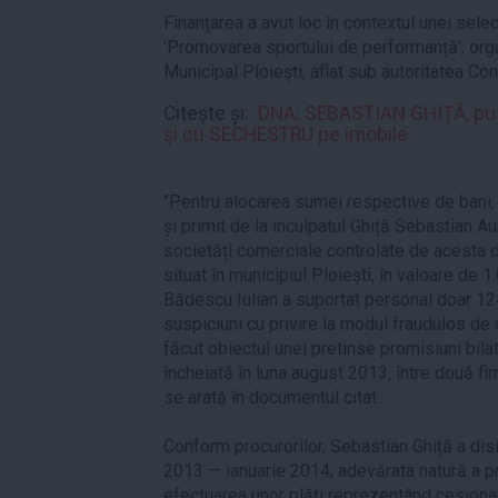
Finanțarea a avut loc în contextul unei sele
'Promovarea sportului de performanță', org
Municipal Ploiești, aflat sub autoritatea Cons
Citește și:
DNA: SEBASTIAN GHIŢĂ, pus
şi cu SECHESTRU pe imobile
"Pentru alocarea sumei respective de bani, 
și primit de la inculpatul Ghiță Sebastian Au
societăți comerciale controlate de acesta d
situat în municipiul Ploiești, în valoare de 
Bădescu Iulian a suportat personal doar 124
suspiciuni cu privire la modul fraudulos de 
făcut obiectul unei pretinse promisiuni bil
încheiată în luna august 2013, între două fir
se arată în documentul citat.
Conform procurorilor, Sebastian Ghiță a dis
2013 — ianuarie 2014, adevărata natură a pr
efectuarea unor plăți reprezentând cesionar