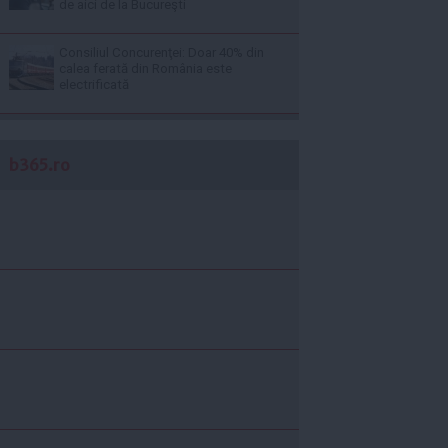
de aici de la Bucureşti
Consiliul Concurenţei: Doar 40% din
calea ferată din România este
electrificată
b365.ro