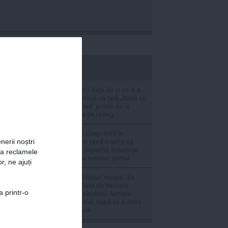
stiripesurse.ro
Ce înseamnă pentru viața de zi cu zi a
românilor diagnosticul de țară „Baa3 cu
perspectivă negativă” primit de la
agențiile financiare de rating
Gazele din Neptun Deep întră în
nerii noștri
industria mare și se vând înainte să
înceapă extracția: Gigantul industrial
za reclamele
din România care a semnat primul
r, ne ajuți
Foști ofițeri și-ar fi făcut 'moșie' din
unitatea militară: Sute de hectare
a printr-o
exploatate și țevi vândute; Armata
rămâne cu prejudiciul, după ce a omis
să ceară banii înapoi