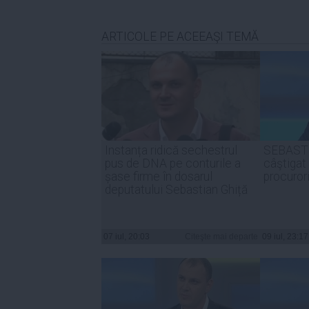
ARTICOLE PE ACEEAŞI TEMĂ
Instanța ridică sechestrul
SEBAST
pus de DNA pe conturile a
câştigat 
șase firme în dosarul
procurori
deputatului Sebastian Ghiță
07 iul, 20:03
Citeşte mai departe
09 iul, 23:17