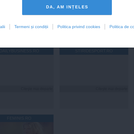
Centralele pe cărbune
Zelenski a ajuns în Serbia, în
 necesitate în situația
prima sa vizită în acest stat
DA, AM INȚELES
ță majoră a țării
aliat tradițional al Rusiei după
re
2022
lii
Termeni și condiții
Politica privind cookies
Politica de co
19:47
Citeşte mai departe
07 aug, 21:11
Citeşte mai departe
DAILYBUSINESS.RO
STIRIDESPORT.RO
Citeşte mai departe
Citeşte mai departe
FEMINIS.RO