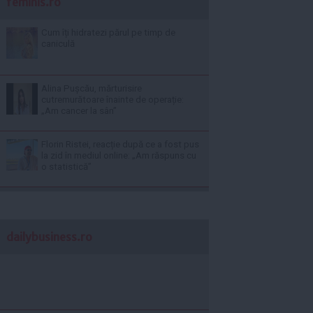
feminis.ro
Cum îți hidratezi părul pe timp de
caniculă
Alina Pușcău, mărturisire
cutremurătoare înainte de operație:
„Am cancer la sân”
Florin Ristei, reacție după ce a fost pus
la zid în mediul online: „Am răspuns cu
o statistică”
dailybusiness.ro