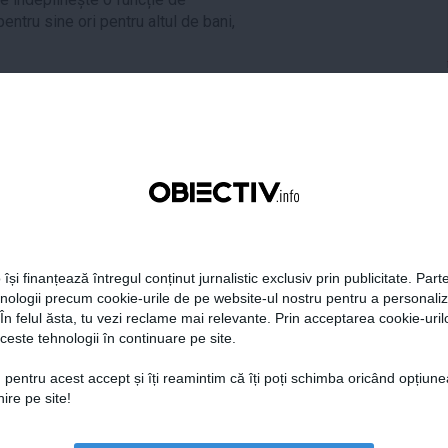
entru sine ori pentru altul de bani,
ita
tweet
pin it
share
 își finanțează întregul conținut jurnalistic exclusiv prin publicitate. Parte
hnologii precum cookie-urile de pe website-ul nostru pentru a personali
 În felul ăsta, tu vezi reclame mai relevante. Prin acceptarea cookie-urilo
ceste tehnologii în continuare pe site.
 pentru acest accept și îți reamintim că îți poți schimba oricând opțiune
ire pe site!