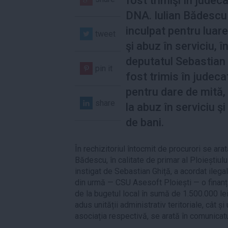
fost trimişi în judec
DNA. Iulian Bădescu
inculpat pentru luar
tweet
şi abuz în serviciu, î
deputatul Sebastian 
pin it
fost trimis în judeca
pentru dare de mită, 
share
la abuz în serviciu şi
de bani.
În rechizitoriul întocmit de procurori se arat
Bădescu, în calitate de primar al Ploieștiulu
instigat de Sebastian Ghiță, a acordat ilegal
din urmă — CSU Asesoft Ploiești — o finan
de la bugetul local în sumă de 1.500.000 lei,
adus unității administrativ teritoriale, cât ș
asociația respectivă, se arată în comunicat