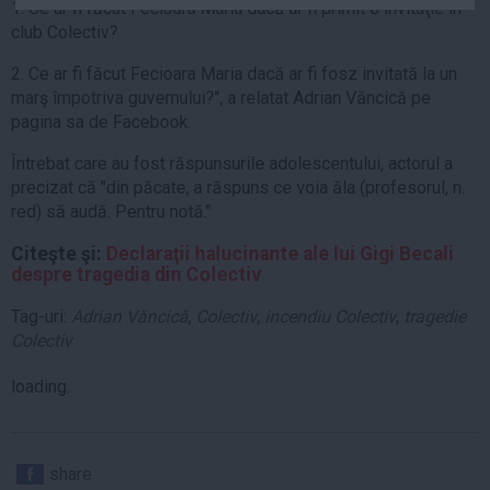
1. Ce ar fi făcut Fecioara Maria dacă ar fi primit o invitaţie în
Auto
club Colectiv?
Sport
2. Ce ar fi făcut Fecioara Maria dacă ar fi fosz invitată la un
Handbal
marş împotriva guvernului?", a relatat Adrian Văncică pe
pagina sa de Facebook.
Box
Baschet
Întrebat care au fost răspunsurile adolescentului, actorul a
precizat că "din păcate, a răspuns ce voia ăla (profesorul, n.
Tenis
red) să audă. Pentru notă."
Alte sporturi
Citeşte şi:
Declaraţii halucinante ale lui Gigi Becali
Life
despre tragedia din Colectiv
Funny
Tag-uri:
Adrian Văncică
,
Colectiv
,
incendiu Colectiv
,
tragedie
Travel
Colectiv
Stil de viata
loading...
share