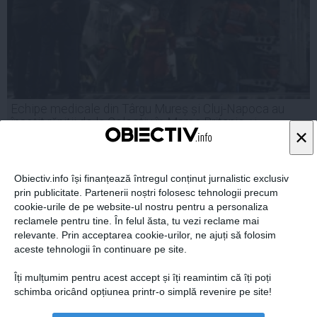
Echipe medicale din Târgu Mureș și Cluj-Napoca au
însoțit răniții de la Colectiv în Marea Britanie și
×
Norvegia
Obiectiv.info își finanțează întregul conținut jurnalistic exclusiv
prin publicitate. Partenerii noștri folosesc tehnologii precum
09 noi, 12:05
cookie-urile de pe website-ul nostru pentru a personaliza
Citeşte mai departe
reclamele pentru tine. În felul ăsta, tu vezi reclame mai
relevante. Prin acceptarea cookie-urilor, ne ajuți să folosim
aceste tehnologii în continuare pe site.
Îți mulțumim pentru acest accept și îți reamintim că îți poți
schimba oricând opțiunea printr-o simplă revenire pe site!