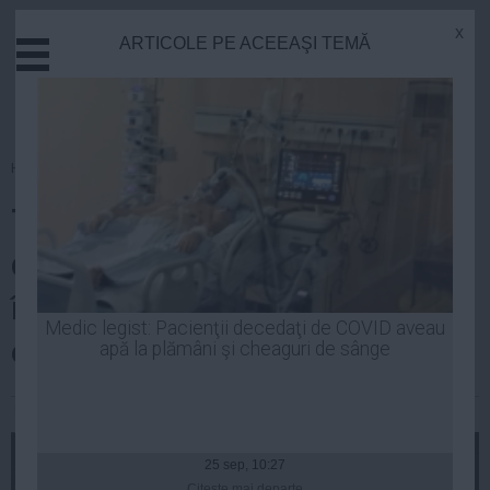
x
ARTICOLE PE ACEEAŞI TEMĂ
Actual
Economie
Justitie
Externe
Homepage
»
Opinii
Educatie
TEST REVOLTĂTOR la un liceu
Sanatate
Stiinta
de elită din București. Ce i-a
Tehnologie
întrebat profesorul de religie pe
Cultura
Medic legist: Pacienţii decedaţi de COVID aveau
elevi despre clubul COLECTIV
apă la plămâni şi cheaguri de sânge
Mediu
Life
Laurentiu Panait
| 09 noi, 14:23
Politica
Guvern
25 sep, 10:27
Citeşte mai departe