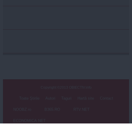
Copyright ©2013 OBIECTIV.info
Toate Ştirile
Autori
Taguri
Hartă site
Contact
NOOBZ.ro
B365.RO
RTV.NET
ECONOMICA.NET