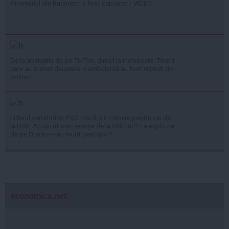
Piromanul din București a fost capturat / VIDEO
De la aberațiile de pe TikTok, direct la închisoare: Tinerii
care au atacat degeaba o ambulanță au fost reținuți de
polițiști
Liderul senatorilor PSD ridică o întrebare pentru cei de
la USR: Ați văzut vreo reacție de la ONG-uri? La explozia
de pe Dunăre n-au murit peștișori?
economica.net