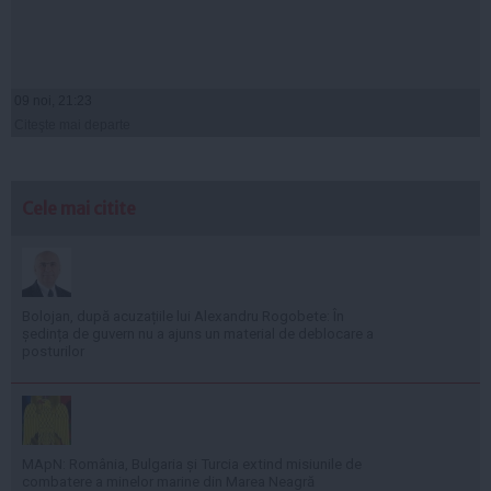
09 noi, 21:23
Citeşte mai departe
Cele mai citite
Bolojan, după acuzațiile lui Alexandru Rogobete: În
ședința de guvern nu a ajuns un material de deblocare a
posturilor
MApN: România, Bulgaria și Turcia extind misiunile de
combatere a minelor marine din Marea Neagră