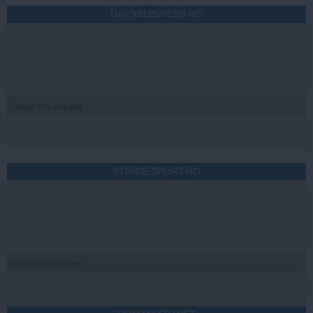
DAILYBUSINESS.RO
Citeşte mai departe
STIRIDESPORT.RO
Citeşte mai departe