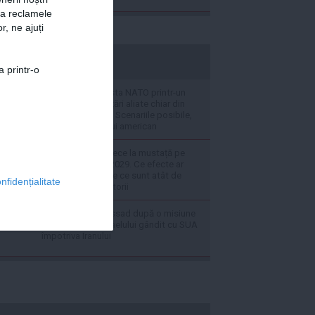
za reclamele
r, ne ajuți
stiripesurse.ro
a printr-o
Putin ar putea testa NATO printr-un
atac asupra unei țări aliate chiar din
această toamnă - Scenariile posibile,
potrivit spionajului american
VIDEO Apophis trece la mustață pe
lângă Pământ în 2029. Ce efecte ar
putea apărea și de ce sunt atât de
nfidențialitate
îngrijorați cercetătorii
Concedieri la Mossad după o misiune
eșuată: planul Israelului gândit cu SUA
împotriva Iranului