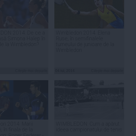
ON 2014. De ce a
Wimbledon 2014. Elena
insă Simona Halep în
Ruse, în semifinalele
le la Wimbledon?
turneului de junioare de la
Wimbledon
Citeşte mai departe
04 iul, 2014
Citeşte mai departe
on 2014. Marii
WIMBLEDON. Cum a apărut
 în finala de la
ideea campionatului de tenis
n: Roger Federer -