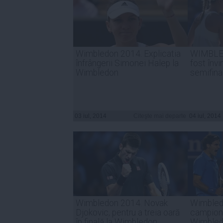
Wimbledon 2014. Explicatia
WIMBLED
înfrângerii Simonei Halep la
fost înv
Wimbledon
semifina
03 iul, 2014
Citeşte mai departe
04 iul, 2014
Wimbledon 2014. Novak
Wimbled
Djokovic, pentru a treia oară
campioni,
în finală la Wimbledon
Wimbledo