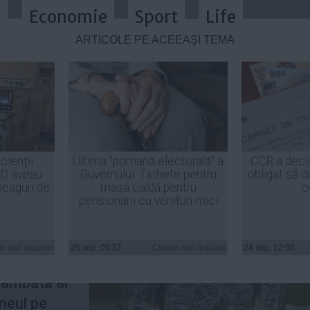
a
Economie
Sport
Life
ARTICOLE PE ACEEAŞI TEMĂ
 Kvitova, învingătoare pentru a d
cienţii
Ultima "pomană electorală" a
CCR a deci
ID aveau
Guvernului: Tichete pentru
obligat să d
heaguri de
masă caldă pentru
c
pensionarii cu venituri mici
tenis
te mai departe
25 sep, 09:57
Citeşte mai departe
24 sep, 12:00
rul şase
sâmbătă al
rneul pe