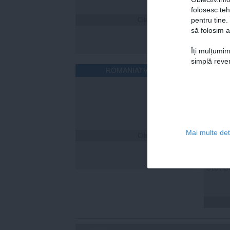
folosesc te
pentru tine.
Citeşte mai departe
să folosim a
Îți mulțumim
simplă reven
ROMANIATV.NET
Mai multe deta
Citeşte mai departe
Florin
a fost
online
statis