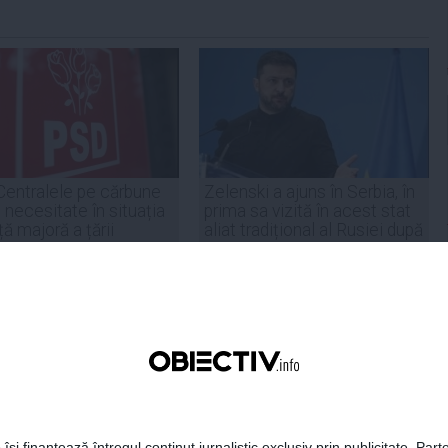
Centralele pe cărbune
Zelenski a ajuns în Serbia, în
 necesitate în situația
prima sa vizită în acest stat
ță majoră a țării
aliat tradițional al Rusiei după
re
2022
19:47
Citeşte mai departe
07 aug, 21:11
Citeşte mai departe
DAILYBUSINESS.RO
STIRIDESPORT.RO
 își finanțează întregul conținut jurnalistic exclusiv prin publicitate. Parte