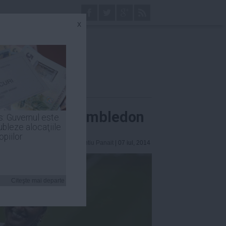
x
oua oară la Wimbledon
s: Guvernul este
ubleze alocaţiile
opiilor
Laurentiu Panait
| 07 iul, 2014
Citeşte mai departe