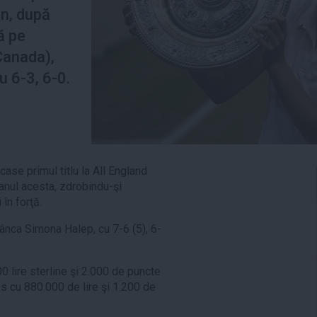
on, după
ă pe
Canada),
u 6-3, 6-0.
case primul titlu la All England
 anul acesta, zdrobindu-şi
 în forţă.
ânca Simona Halep, cu 7-6 (5), 6-
0 lire sterline şi 2.000 de puncte
 cu 880.000 de lire şi 1.200 de