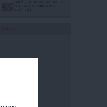
Consiliul Concurenţei: Doar 40% din
calea ferată din România este
electrificată
b365.ro
nerii noștri