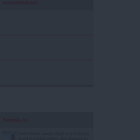
economica.net
feminis.ro
Florin Ristei, reacție după ce a fost pus
la zid în mediul online: „Am răspuns cu