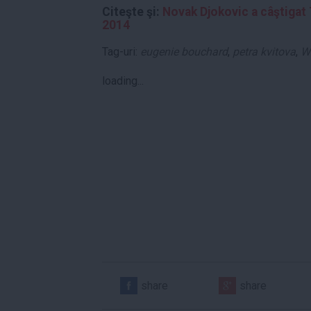
Citeşte şi:
Novak Djokovic a câştigat
2014
Tag-uri:
eugenie bouchard
,
petra kvitova
,
W
loading...
share
share