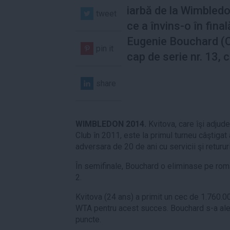
iarbă de la Wimbled
tweet
ce a învins-o în final
Eugenie Bouchard (
pin it
cap de serie nr. 13, c
share
WIMBLEDON 2014.
Kvitova, care îşi adjude
Club în 2011, este la primul turneu câştigat
adversara de 20 de ani cu servicii şi retururi
În semifinale, Bouchard o eliminase pe rom
2.
Kvitova (24 ans) a primit un cec de 1.760.00
WTA pentru acest succes. Bouchard s-a ales
puncte.