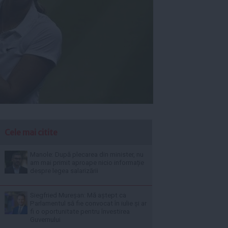
Cele mai citite
Manole: După plecarea din minister, nu
am mai primit aproape nicio informație
despre legea salarizării
Siegfried Mureșan: Mă aștept ca
Parlamentul să fie convocat în iulie și ar
fi o oportunitate pentru învestirea
Guvernului