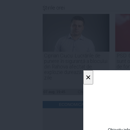
Ştirile orei
Ciprian Ciucu: Lucrările de
PSD: 
punere în siguranță a blocului
sunt o
din Rahova afectat de
de for
explozie durează circa 50 de
noast
×
zile
07 aug, 19:45
Citeşte mai departe
07 aug, 
ECONOMICA.NET
Obiectiv.info