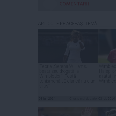
COMENTARII
ARTICOLE PE ACEEAŞI TEMĂ
Teoria „Serena Williams,
Wimbled
beată sau drogată la
Halep, p
Wimbledon”. Fostă
a ratat fi
tenismenă: „E clar că nu e un
Wimble
virus”
03 iul, 2014
Citeşte mai departe
03 iul, 2014