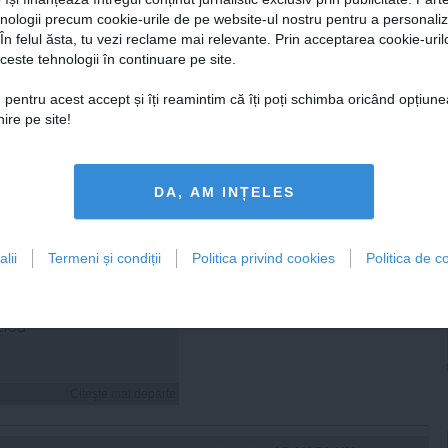
hnologii precum cookie-urile de pe website-ul nostru pentru a personali
 În felul ăsta, tu vezi reclame mai relevante. Prin acceptarea cookie-urilo
Citeşte mai departe
Citeşte mai departe
ceste tehnologii în continuare pe site.
 pentru acest accept și îți reamintim că îți poți schimba oricând opțiune
ire pe site!
FEMINIS.RO
DA, AM INȚELES
lii
Termeni și condiții
Politica privind cookies
Politica de co
 Ristei, reacție după ce
 pus la zid în mediul
: „Am răspuns cu o
tică”
Citeşte mai departe