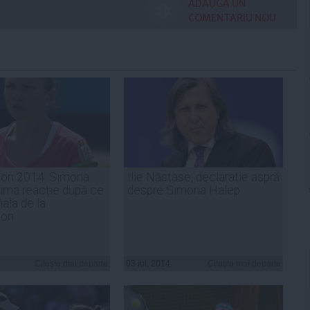
ADAUGA UN
COMENTARIU NOU
on 2014. Simona
Ilie Năstase, declarație aspră
rima reacție după ce
despre Simona Halep
nala de la
don
Citeşte mai departe
03 iul, 2014
Citeşte mai departe