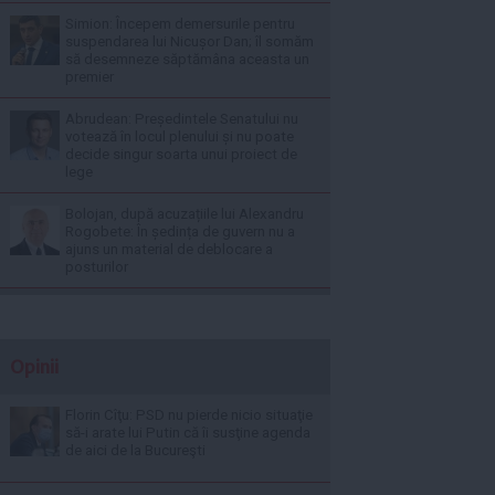
Simion: Începem demersurile pentru
suspendarea lui Nicușor Dan; îl somăm
să desemneze săptămâna aceasta un
premier
Abrudean: Președintele Senatului nu
votează în locul plenului și nu poate
decide singur soarta unui proiect de
lege
Bolojan, după acuzațiile lui Alexandru
Rogobete: În ședința de guvern nu a
ajuns un material de deblocare a
posturilor
Opinii
Florin Cîţu: PSD nu pierde nicio situaţie
să-i arate lui Putin că îi susţine agenda
de aici de la Bucureşti