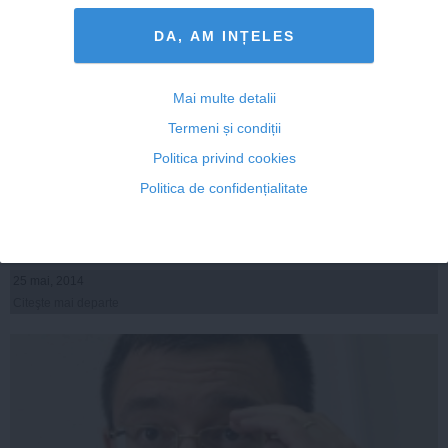
DA, AM INȚELES
Mai multe detalii
Termeni și condiții
Elena Udrea, mesaj de susținere pentru PMP în ziua
Politica privind cookies
votului
Politica de confidențialitate
25 mai, 2014
Citeşte mai departe