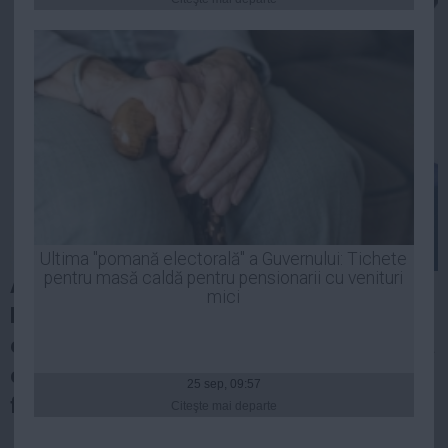
Presedintie
USL
PSD
PNL
PDL
PPDD
UDMR
PMP
Administraţie Publică
Ultima "pomană electorală" a Guvernului: Tichete
Economie
pentru masă caldă pentru pensionarii cu venituri
ALEGERI EUROPARLAMENTARE 2014.
mici
Prezenţa la urne pe ţară la alegerile
Finante
europarlamentare a fost, duminică, până la
Energie
ora 13,00, de 12,54%, potrivit datelor
Imobiliare
25 sep, 09:57
furnizate de Biroul Electoral Central.
Companii
Citeşte mai departe
Turism