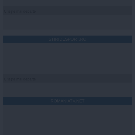
Citeşte mai departe
STIRIDESPORT.RO
Citeşte mai departe
ROMANIATV.NET