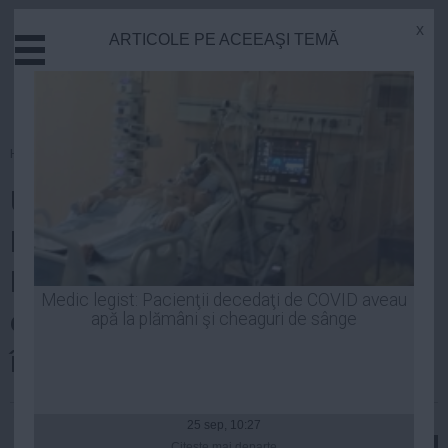
x
ARTICOLE PE ACEEAŞI TEMĂ
Actual
Economie
Justitie
Externe
Homepage
»
Politica
Educatie
UPDATE ALEGERI
Sanatate
Stiinta
EUROPARLAMENTARE 2014.
Tehnologie
Prezenţa la vot până la ora 13
Cultura
Medic legist: Pacienţii decedaţi de COVID aveau
este de 12,54%, mai mare decât
apă la plămâni şi cheaguri de sânge
Mediu
Life
în 2009
Politica
Robert Georgescu
| 25 mai, 2014
Guvern
25 sep, 10:27
Citeşte mai departe