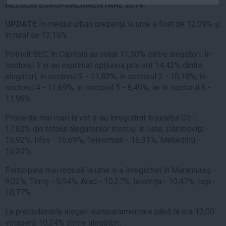
ALEGERI EUROPARLAMENTARE 2014.
Auto
UPDATE
În mediul urban prezenţa la urne a fost de 12,09% şi
Sport
în rural de 13,15%.
Handbal
Potrivit BEC, în Capitală au votat 11,30% dintre alegători. În
Box
sectorul 1 şi-au exprimat opţiunea prin vot 14,42% dintre
Baschet
alegători, în sectorul 2 - 11,83%, în sectorul 3 - 10,18%, în
sectorul 4 - 11,69%, în sectorul 5 - 8,49%, iar în sectorul 6 -
Tenis
11,96%.
Alte sporturi
Procente mai mari la vot s-au înregistrat în judeţul Olt -
Life
17,62% din totalul alegătorilor înscrişi în liste, Dâmboviţa -
15,92%, Ilfov - 15,69%, Teleorman - 15,31%, Mehedinţi -
Funny
15,30%.
Travel
Participare mai redusă la urne s-a înregistrat în Maramureş -
Stil de viata
9,02%, Timiş - 9,94%, Arad - 10,27%, Ialomiţa - 10,47%, Iaşi -
10,77%.
La precedentele alegeri europarlamentare până la ora 13,00
votaseră 10,24% dintre alegători.