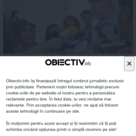
ALEGERILE EUROPARLAMENTARE 2014 Victor Ponta:
×
Am votat pentru că în 2014 se schimbă şi România şi
Europa
Obiectiv.info își finanțează întregul conținut jurnalistic exclusiv
prin publicitate. Partenerii noștri folosesc tehnologii precum
cookie-urile de pe website-ul nostru pentru a personaliza
25 mai, 2014
reclamele pentru tine. În felul ăsta, tu vezi reclame mai
Citeşte mai departe
relevante. Prin acceptarea cookie-urilor, ne ajuți să folosim
aceste tehnologii în continuare pe site.
Îți mulțumim pentru acest accept și îți reamintim că îți poți
schimba oricând opțiunea printr-o simplă revenire pe site!