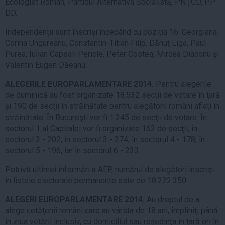
Ecologist Român, Partidul Alternativa Socialistă, PNŢCD, PP-
DD.
Independenţii sunt înscrişi începând cu poziţia 16: Georgiana-
Corina Ungureanu, Constantin-Titian Filip, Dănuţ Liga, Paul
Purea, Iulian Capsali Pericle, Peter Costea, Mircea Diaconu şi
Valentin Eugen Dăeanu.
ALEGERILE EUROPARLAMENTARE 2014.
Pentru alegerile
de duminică au fost organizate 18.532 secţii de votare în ţară
şi 190 de secţii în străinătate pentru alegătorii români aflaţi în
străinătate. În Bucureşti vor fi 1.245 de secţii de votare. În
sectorul 1 al Capitalei vor fi organizate 162 de secţii, în
sectorul 2 - 202, în sectorul 3 - 274, în sectorul 4 - 178, în
sectorul 5 - 196, iar în sectorul 6 - 233.
Potrivit ultimei informări a AEP, numărul de alegători înscrişi
în listele electorale permanente este de 18.222.350.
ALEGERI EUROPARLAMENTARE 2014.
Au dreptul de a
alege cetăţenii români care au vârsta de 18 ani, împliniţi până
în ziua votării inclusiv, cu domiciliul sau reşedinţa în ţară ori în