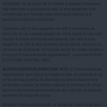
străinătate. Nu au drept de vot debilii şi alienaţii mintal puşi
sub interdicţie şi persoanele care, în ziua alegerilor, sunt
condamnate prin hotărâre judecătorească definitivă la
pierderea drepturilor electorale.
"Cetăţenii care în ziua alegerilor se află în localitatea de
domiciliu îşi vor exercita dreptul de vot la secţia la care sunt
înscrişi în listele electorale permanente. Cei care în ziua
alegerilor se află în altă localitate decât cea de domiciliu îşi
vor exercita dreptul de vot la orice secţie de votare urmând a
fi înscrişi în lista electorală suplimentară", a precizat BIROUL
ELECTORAL CENTRAL (BEC).
ALEGERI EUROPARLAMENTARE 2014.
În listele electorale
suplimentare sunt trecuţi şi alegătorii care se prezintă la vot
şi fac dovada cu actul de identitate că domiciliază în raza
teritorială a secţiei de votare respective, însă au fost omişi
din lista electorală permanentă sau din copia de pe aceasta
existentă la secţia de votare.
Alegătorii trebuie să prezinte, la secţia de votare unde sunt