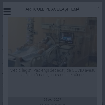
x
ARTICOLE PE ACEEAŞI TEMĂ
Actual
Economie
Justitie
Externe
Homepage
»
Politica
Educatie
ALEGERILE
Sanatate
Stiinta
EUROPARLAMENTARE 2014
Tehnologie
Victor Ponta: Am votat pentru că
Cultura
Medic legist: Pacienţii decedaţi de COVID aveau
în 2014 se schimbă şi România
apă la plămâni şi cheaguri de sânge
Mediu
Life
şi Europa
Politica
Robert Georgescu
| 25 mai, 2014
Guvern
25 sep, 10:27
Citeşte mai departe