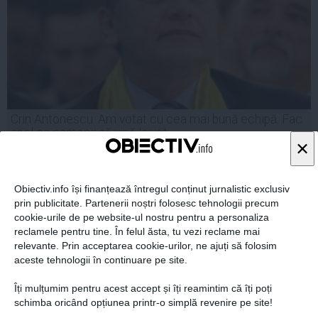
Crin Antonescu: Am votat cu cea mai bună echipă. Fac
apel ca oamenii să vină la vot
×
Obiectiv.info își finanțează întregul conținut jurnalistic exclusiv
prin publicitate. Partenerii noștri folosesc tehnologii precum
25 mai, 2014
cookie-urile de pe website-ul nostru pentru a personaliza
Citeşte mai departe
reclamele pentru tine. În felul ăsta, tu vezi reclame mai
relevante. Prin acceptarea cookie-urilor, ne ajuți să folosim
aceste tehnologii în continuare pe site.
Îți mulțumim pentru acest accept și îți reamintim că îți poți
schimba oricând opțiunea printr-o simplă revenire pe site!