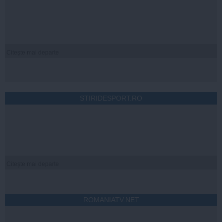
Citeşte mai departe
STIRIDESPORT.RO
Citeşte mai departe
ROMANIATV.NET