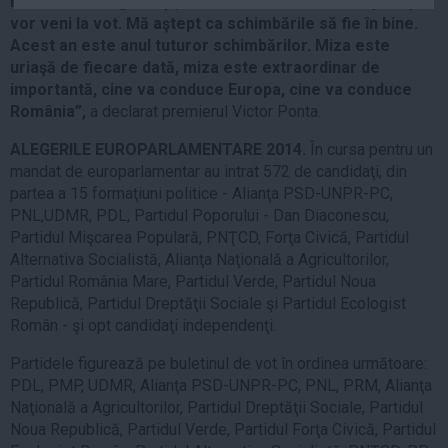
mai bine. Cu siguranţă, cei care doresc să fie implicaţi
Auto
vor veni la vot. Mă aştept ca schimbările să fie în bine.
Acest an este anul tuturor schimbărilor. Miza este
Sport
uriaşă de fiecare dată, miza este extraordinar de
Handbal
importantă, cine va conduce Europa, cine va conduce
România”,
a declarat premierul Victor Ponta.
Box
Baschet
ALEGERILE EUROPARLAMENTARE 2014.
În cursa pentru un
mandat de europarlamentar au intrat 572 de candidaţi, din
Tenis
partea a 15 formaţiuni politice - Alianţa PSD-UNPR-PC,
Alte sporturi
PNL,UDMR, PDL, Partidul Poporului - Dan Diaconescu,
Partidul Mişcarea Populară, PNŢCD, Forţa Civică, Partidul
Life
Alternativa Socialistă, Alianţa Naţională a Agricultorilor,
Funny
Partidul România Mare, Partidul Verde, Partidul Noua
Republică, Partidul Dreptăţii Sociale şi Partidul Ecologist
Travel
Român - şi opt candidaţi independenţi.
Stil de viata
Partidele figurează pe buletinul de vot în ordinea următoare:
PDL, PMP, UDMR, Alianţa PSD-UNPR-PC, PNL, PRM, Alianţa
Naţională a Agricultorilor, Partidul Dreptăţii Sociale, Partidul
Noua Republică, Partidul Verde, Partidul Forţa Civică, Partidul