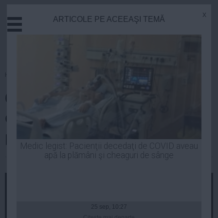
x
ARTICOLE PE ACEEAŞI TEMĂ
Actual
Economie
Justitie
Externe
Homepage
»
Politica
Educatie
Cristian Preda: Am votat pentru
Sanatate
Stiinta
o Europă cu o economie
Tehnologie
puternică
Cultura
Medic legist: Pacienţii decedaţi de COVID aveau
apă la plămâni şi cheaguri de sânge
Mediu
Robert Georgescu
| 25 mai, 2014
Life
Politica
Guvern
25 sep, 10:27
Citeşte mai departe