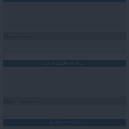
Citeşte mai departe
STIRIDESPORT.RO
Citeşte mai departe
ROMANIATV.NET