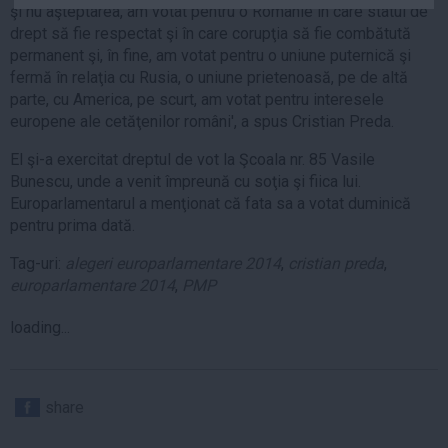
şi nu aşteptarea, am votat pentru o Românie în care statul de
Auto
drept să fie respectat şi în care corupţia să fie combătută
Sport
permanent şi, în fine, am votat pentru o uniune puternică şi
fermă în relaţia cu Rusia, o uniune prietenoasă, pe de altă
Handbal
parte, cu America, pe scurt, am votat pentru interesele
Box
europene ale cetăţenilor români', a spus Cristian Preda.
Baschet
El şi-a exercitat dreptul de vot la Şcoala nr. 85 Vasile
Tenis
Bunescu, unde a venit împreună cu soţia şi fiica lui.
Europarlamentarul a menţionat că fata sa a votat duminică
Alte sporturi
pentru prima dată.
Life
Tag-uri:
alegeri europarlamentare 2014
,
cristian preda
,
Funny
europarlamentare 2014
,
PMP
Travel
loading...
Stil de viata
share