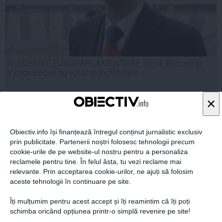
ALEGERILE EUROPARLAMENTARE 2014. Borcea şi
Victor Becali au votat în închisoare
×
25 mai, 2014
Obiectiv.info își finanțează întregul conținut jurnalistic exclusiv
Citeşte mai departe
prin publicitate. Partenerii noștri folosesc tehnologii precum
cookie-urile de pe website-ul nostru pentru a personaliza
reclamele pentru tine. În felul ăsta, tu vezi reclame mai
relevante. Prin acceptarea cookie-urilor, ne ajuți să folosim
aceste tehnologii în continuare pe site.
Îți mulțumim pentru acest accept și îți reamintim că îți poți
schimba oricând opțiunea printr-o simplă revenire pe site!