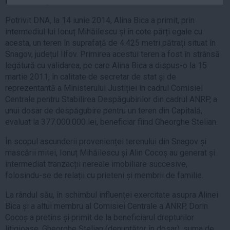
Mihăilescu, fost consilier al Alinei Bica.
Auto
Potrivit DNA, la 14 iunie 2014, Alina Bica a primit, prin
Sport
intermediul lui Ionuț Mihăilescu și în cote părți egale cu
acesta, un teren în suprafață de 4.425 metri pătrați situat în
Handbal
Snagov, județul Ilfov. Primirea acestui teren a fost în strânsă
Box
legătură cu validarea, pe care Alina Bica a dispus-o la 15
Baschet
martie 2011, în calitate de secretar de stat și de
reprezentantă a Ministerului Justiției în cadrul Comisiei
Tenis
Centrale pentru Stabilirea Despăgubirilor din cadrul ANRP, a
Alte sporturi
unui dosar de despăgubire pentru un teren din Capitală,
evaluat la 377.000.000 lei, beneficiar fiind Gheorghe Stelian.
Life
În scopul ascunderii provenienței terenului din Snagov și
Funny
mascării mitei, Ionuț Mihăilescu și Alin Cocoș au generat și
Travel
intermediat tranzacții nereale imobiliare succesive,
Stil de viata
folosindu-se de relații cu prieteni și membrii de familie.
La rândul său, în schimbul influenței exercitate asupra Alinei
Bica și a altui membru al Comisiei Centrale a ANRP, Dorin
Cocoș a pretins și primit de la beneficiarul drepturilor
litigioase, Gheorghe Stelian (denunțător în dosar), suma de