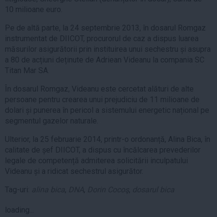
10 milioane euro.
Pe de altă parte, la 24 septembrie 2013, în dosarul Romgaz
instrumentat de DIICOT, procurorul de caz a dispus luarea
măsurilor asigurătorii prin instituirea unui sechestru și asupra
a 80 de acțiuni deținute de Adriean Videanu la compania SC
Titan Mar SA.
În dosarul Romgaz, Videanu este cercetat alături de alte
persoane pentru crearea unui prejudiciu de 11 milioane de
dolari și punerea în pericol a sistemului energetic național pe
segmentul gazelor naturale.
Ulterior, la 25 februarie 2014, printr-o ordonanță, Alina Bica, în
calitate de șef DIICOT, a dispus cu încălcarea prevederilor
legale de competență admiterea solicitării inculpatului
Videanu și a ridicat sechestrul asigurător.
Tag-uri:
alina bica
,
DNA
,
Dorin Cocoş
,
dosarul bica
loading...