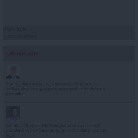
27 mai, 21:31
Citeşte mai departe
Cele mai citite
Bolojan, după acuzațiile lui Alexandru Rogobete: În
ședința de guvern nu a ajuns un material de deblocare a
posturilor
Abrudean: Președintele Senatului nu votează în locul
plenului și nu poate decide singur soarta unui proiect de
lege