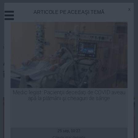
x
ARTICOLE PE ACEEAŞI TEMĂ
Actual
Economie
Justitie
Externe
Homepage
»
Justitie
Educatie
Alina Bica și Dorin Cocoș rămân
Sanatate
Stiinta
în arest la domiciliu
Tehnologie
Cultura
Robert Georgescu
| 05 mai, 16:47
Medic legist: Pacienţii decedaţi de COVID aveau
apă la plămâni şi cheaguri de sânge
Mediu
Life
Politica
Guvern
25 sep, 10:27
Citeşte mai departe