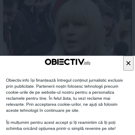
×
Denunţătorul Elenei Udrea, condamnat la ani grei de
închisoare
Obiectiv.info își finanțează întregul conținut jurnalistic exclusiv
prin publicitate. Partenerii noștri folosesc tehnologii precum
cookie-urile de pe website-ul nostru pentru a personaliza
reclamele pentru tine. În felul ăsta, tu vezi reclame mai
relevante. Prin acceptarea cookie-urilor, ne ajuți să folosim
aceste tehnologii în continuare pe site.
04 mai, 17:44
Citeşte mai departe
Îți mulțumim pentru acest accept și îți reamintim că îți poți
schimba oricând opțiunea printr-o simplă revenire pe site!