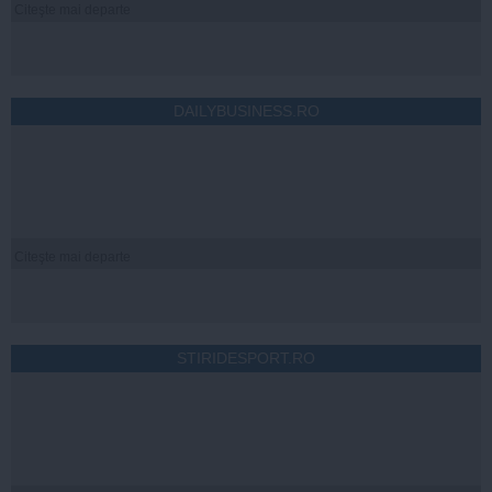
Citeşte mai departe
DAILYBUSINESS.RO
Citeşte mai departe
STIRIDESPORT.RO