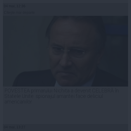
04 mai, 12:36
Citeşte mai departe
POVESTEA primarului Nichita a devenit CELEBRĂ în
Statele Unite: spionajul amantei face deliciul
americanilor
04 mai, 13:27