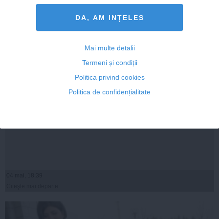
DA, AM INȚELES
Mai multe detalii
Termeni și condiții
Politica privind cookies
Politica de confidențialitate
SURPRIZĂ TOTALĂ: Unul din GREII fostului PDL
tocmai a fost eliberat
04 mai, 18:39
Citeşte mai departe