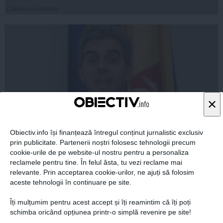
Citeşte mai departe
×
Obiectiv.info își finanțează întregul conținut jurnalistic exclusiv
prin publicitate. Partenerii noștri folosesc tehnologii precum
Nicolăescu, ultima lovitură pentru a acoperi propria
cookie-urile de pe website-ul nostru pentru a personaliza
incompetenţă în scandalul vaccinului de la
reclamele pentru tine. În felul ăsta, tu vezi reclame mai
Cantacuzino?
relevante. Prin acceptarea cookie-urilor, ne ajuți să folosim
aceste tehnologii în continuare pe site.
Îți mulțumim pentru acest accept și îți reamintim că îți poți
schimba oricând opțiunea printr-o simplă revenire pe site!
27 feb, 2014