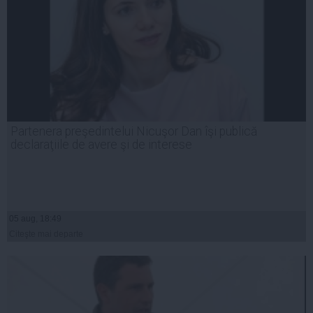
Partenera preşedintelui Nicuşor Dan îşi publică
declaraţiile de avere şi de interese
05 aug, 18:49
Citeşte mai departe