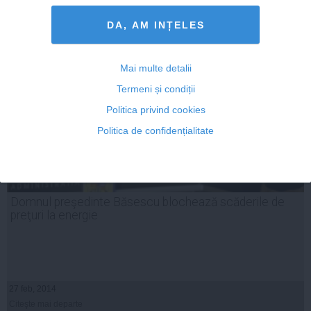
Citeşte mai departe
DA, AM INȚELES
Mai multe detalii
Termeni și condiții
Politica privind cookies
Politica de confidențialitate
Domnul preşedinte Băsescu blochează scăderile de
preţuri la energie
27 feb, 2014
Citeşte mai departe