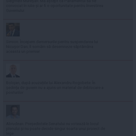
Siegfried Mureșan: Mă aștept ca Parlamentul să fie
convocat în iulie și ar fi o oportunitate pentru învestirea
Guvernului
Simion: Începem demersurile pentru suspendarea lui
Nicușor Dan; îl somăm să desemneze săptămâna
aceasta un premier
Bolojan, după acuzațiile lui Alexandru Rogobete: În
ședința de guvern nu a ajuns un material de deblocare a
posturilor
Abrudean: Președintele Senatului nu votează în locul
plenului și nu poate decide singur soarta unui proiect de
lege