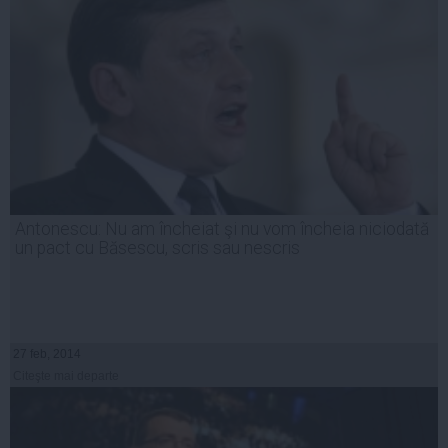
Antonescu: Nu am încheiat şi nu vom încheia niciodată
un pact cu Băsescu, scris sau nescris
27 feb, 2014
Citeşte mai departe