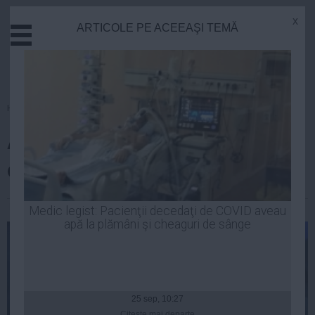
x
ARTICOLE PE ACEEAŞI TEMĂ
Actual
Economie
Justitie
Externe
Homepage
»
Politica
Educatie
Antonescu: Ponta se dovedeşte
Sanatate
Stiinta
crescut la şcoala lăcomiei
Tehnologie
Cultura
Laurentiu Panait
| 27 feb, 2014
Medic legist: Pacienţii decedaţi de COVID aveau
apă la plămâni şi cheaguri de sânge
Mediu
Life
Politica
Guvern
25 sep, 10:27
Citeşte mai departe