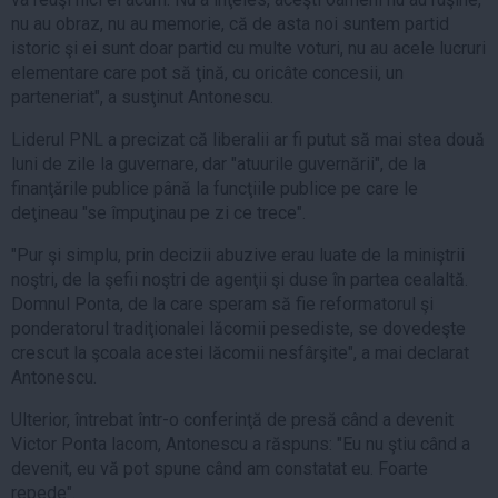
nu au obraz, nu au memorie, că de asta noi suntem partid
istoric şi ei sunt doar partid cu multe voturi, nu au acele lucruri
elementare care pot să ţină, cu oricâte concesii, un
parteneriat", a susţinut Antonescu.
Liderul PNL a precizat că liberalii ar fi putut să mai stea două
luni de zile la guvernare, dar "atuurile guvernării", de la
finanţările publice până la funcţiile publice pe care le
deţineau "se împuţinau pe zi ce trece".
"Pur şi simplu, prin decizii abuzive erau luate de la miniştrii
noştri, de la şefii noştri de agenţii şi duse în partea cealaltă.
Domnul Ponta, de la care speram să fie reformatorul şi
ponderatorul tradiţionalei lăcomii pesediste, se dovedeşte
crescut la şcoala acestei lăcomii nesfârşite", a mai declarat
Antonescu.
Ulterior, întrebat într-o conferinţă de presă când a devenit
Victor Ponta lacom, Antonescu a răspuns: "Eu nu ştiu când a
devenit, eu vă pot spune când am constatat eu. Foarte
repede".