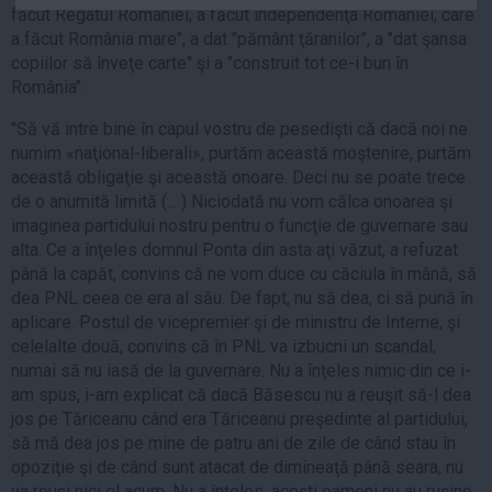
făcut Regatul României, a făcut independenţa României, care
Auto
a făcut România mare", a dat "pământ ţăranilor", a "dat şansa
Sport
copiilor să înveţe carte" şi a "construit tot ce-i bun în
România".
Handbal
"Să vă intre bine în capul vostru de pesedişti că dacă noi ne
Box
numim «naţional-liberali», purtăm această moştenire, purtăm
Baschet
această obligaţie şi această onoare. Deci nu se poate trece
Tenis
de o anumită limită (... ) Niciodată nu vom călca onoarea şi
imaginea partidului nostru pentru o funcţie de guvernare sau
Alte sporturi
alta. Ce a înţeles domnul Ponta din asta aţi văzut, a refuzat
Life
până la capăt, convins că ne vom duce cu căciula în mână, să
dea PNL ceea ce era al său. De fapt, nu să dea, ci să pună în
Funny
aplicare. Postul de vicepremier şi de ministru de Interne, şi
Travel
celelalte două, convins că în PNL va izbucni un scandal,
numai să nu iasă de la guvernare. Nu a înţeles nimic din ce i-
Stil de viata
am spus, i-am explicat că dacă Băsescu nu a reuşit să-l dea
jos pe Tăriceanu când era Tăriceanu preşedinte al partidului,
să mă dea jos pe mine de patru ani de zile de când stau în
opoziţie şi de când sunt atacat de dimineaţă până seara, nu
va reuşi nici el acum. Nu a înţeles, aceşti oameni nu au ruşine,