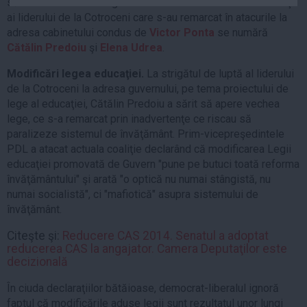
sărit la atac la adresa guvernului. Printre cavalerii credincioşi
Auto
ai liderului de la Cotroceni care s-au remarcat în atacurile la
Sport
adresa cabinetului condus de
Victor Ponta
se numără
Cătălin Predoiu
şi
Elena Udrea
.
Handbal
Modificări legea educaţiei.
La strigătul de luptă al liderului
Box
de la Cotroceni la adresa guvernului, pe tema proiectului de
Baschet
lege al educaţiei, Cătălin Predoiu a sărit să apere vechea
lege, ce s-a remarcat prin inadvertenţe ce riscau să
Tenis
paralizeze sistemul de învăţământ. Prim-vicepreşedintele
Alte sporturi
PDL a atacat actuala coaliţie declarând că modificarea Legii
Life
educaţiei promovată de Guvern "pune pe butuci toată reforma
învăţământului" şi arată "o optică nu numai stângistă, nu
Funny
numai socialistă", ci "mafiotică" asupra sistemului de
învăţământ.
Travel
Stil de viata
Citeşte şi:
Reducere CAS 2014. Senatul a adoptat
reducerea CAS la angajator. Camera Deputaţilor este
decizională
În ciuda declaraţiilor bătăioase, democrat-liberalul ignoră
faptul că modificările aduse legii sunt rezultatul unor lungi