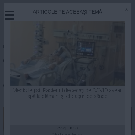
x
ARTICOLE PE ACEEAŞI TEMĂ
Actual
Economie
Justitie
Externe
Homepage
»
Opinii
Educatie
CĂTĂLIN PREDOIU şi ELENA
Sanatate
Stiinta
UDREA readuc aminte viziunea
Tehnologie
economică a regimului Băsescu
Cultura
Medic legist: Pacienţii decedaţi de COVID aveau
apă la plămâni şi cheaguri de sânge
Mediu
Stefan Ionescu
| 29 iul, 2014
Life
Politica
Guvern
25 sep, 10:27
Citeşte mai departe