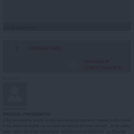
Citeşte mai departe
2
COMENTARII
ADAUGA UN
COMENTARIU NOU
30 iul, 2014
narcis manole
PREDOIU PRESEDINTE!
Cine are putina minte si stie sa citeasca oamenii, macar putin, poat
e sa observe linistit ca nu este un articol tocmai correct...si ca alatur
area celor doi este nedreapta. Udrea e cu proiectul ei, cu Basesc