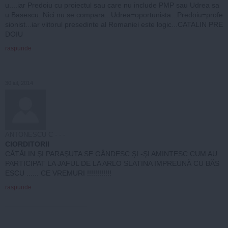
u....iar Predoiu cu proiectul sau care nu include PMP sau Udrea sa
u Basescu. Nici nu se compara...Udrea=oportunista...Predoiu=profe
sionist...iar viitorul presedinte al Romaniei este logic...CATALIN PRE
DOIU
raspunde
30 iul, 2014
ANTONESCU C - - -
CIORDITORII
CĂTĂLIN ŞI PARAŞUTA SE GÂNDESC ŞI -ŞI AMINTESC CUM AU
PARTICIPAT LA JAFUL DE LA ARLO SLATINA IMPREUNĂ CU BĂS
ESCU ...... CE VREMURI !!!!!!!!!!!!
raspunde