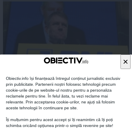
×
Tăcerea lui KLAUS IOHANNIS: aur curat, fier garantat
Obiectiv.info își finanțează întregul conținut jurnalistic exclusiv
prin publicitate. Partenerii noștri folosesc tehnologii precum
cookie-urile de pe website-ul nostru pentru a personaliza
reclamele pentru tine. În felul ăsta, tu vezi reclame mai
relevante. Prin acceptarea cookie-urilor, ne ajuți să folosim
aceste tehnologii în continuare pe site.
28 iul, 2014
Îți mulțumim pentru acest accept și îți reamintim că îți poți
Citeşte mai departe
schimba oricând opțiunea printr-o simplă revenire pe site!