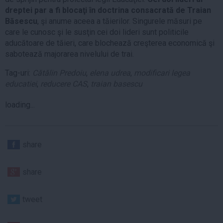
dreptei par a fi blocaţi în doctrina consacrată de Traian
Băsescu
, şi anume aceea a tăierilor. Singurele măsuri pe
care le cunosc şi le susţin cei doi lideri sunt politicile
aducătoare de tăieri, care blochează creşterea economică şi
sabotează majorarea nivelului de trai.
Tag-uri:
Cătălin Predoiu
,
elena udrea
,
modificari legea
educatiei
,
reducere CAS
,
traian basescu
loading...
share
share
tweet