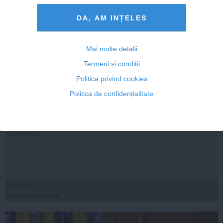
DA, AM INȚELES
Mai multe detalii
Termeni și condiții
Politica privind cookies
Politica de confidențialitate
Cătălin Predoiu nu se împacă cu statutul de fost
candidat
28 iul, 2014
Citeşte mai departe