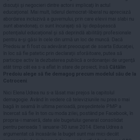
discuţii şi negocieri dintre actorii implicaţi în actul
educaţional. Mai mult, liderul democrat-liberal nu apreciază
abordarea incluzivă a guvernului, prin care elevii mai slabi nu
sunt abandonaţi, ci sunt încurajaţi să îşi depăşească
potenţialul educaţional şi să deprindă abilităţi profesionale
pentru a-şi găsi în cele din urmă un loc de muncă. Dacă
Predoiu ar fi fost cu adevărat preocupat de soarta Educaţiei,
în loc să fie patetic prin declaraţii sforăitoare, putea să
participe activ la dezbaterea publică a ordonanţei de urgenţă
atât timp cât ea s-a aflat în stare de proiect, însă
Cătălin
Predoiu alege să fie demagog precum modelul său de la
Cotroceni
.
Nici Elena Udrea nu s-a lăsat mai prejos la capitolul
demagogie. Având în vedere că televiziunile nu prea o mai
bagă în seamă în ultima perioadă, preşedintele PMP a
încercat să fie în ton cu moda zilei, postând pe Facebook, în
propria-i manieră, date ale bugetului general consolidat
pentru perioada 1 ianuarie-30 iunie 2014. Elena Udrea a
argumentat că încasările la buget sunt mai mici decât