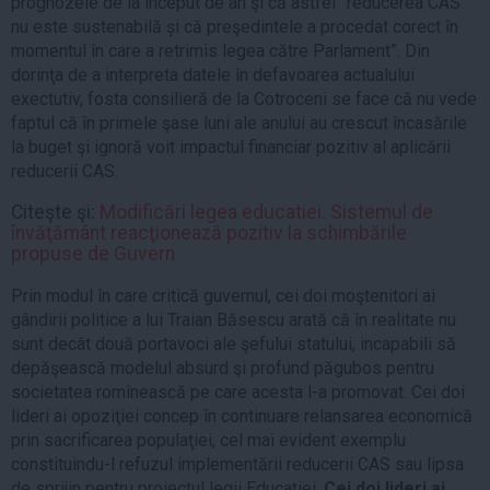
prognozele de la început de an şi că astfel ”reducerea CAS
nu este sustenabilă și că preşedintele a procedat corect în
momentul în care a retrimis legea către Parlament”. Din
dorinţa de a interpreta datele în defavoarea actualului
exectutiv, fosta consilieră de la Cotroceni se face că nu vede
faptul că în primele şase luni ale anului au crescut încasările
la buget şi ignoră voit impactul financiar pozitiv al aplicării
reducerii CAS.
Citeşte şi:
Modificări legea educatiei. Sistemul de
învăţământ reacţionează pozitiv la schimbările
propuse de Guvern
Prin modul în care critică guvernul, cei doi moştenitori ai
gândirii politice a lui Traian Băsescu arată că în realitate nu
sunt decât două portavoci ale şefului statului, incapabili să
depăşească modelul absurd şi profund păgubos pentru
societatea romînească pe care acesta l-a promovat. Cei doi
lideri ai opoziţiei concep în continuare relansarea economică
prin sacrificarea populaţiei, cel mai evident exemplu
constituindu-l refuzul implementării reducerii CAS sau lipsa
de sprijin pentru proiectul legii Educaţiei.
Cei doi lideri ai