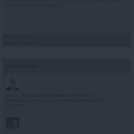
5 miliarde de lei în buget
01 aug, 2014
Citeşte mai departe
Cele mai citite
Bolojan, după acuzațiile lui Alexandru Rogobete: În
ședința de guvern nu a ajuns un material de deblocare a
posturilor