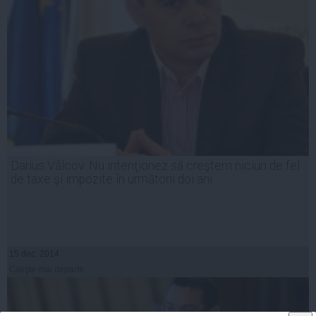
Darius Vâlcov: Nu intenţionez să creştem niciun de fel
de taxe şi impozite în următorii doi ani
15 dec, 2014
Citeşte mai departe