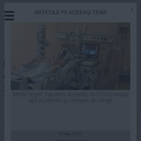
x
ARTICOLE PE ACEEAŞI TEMĂ
Actual
Economie
Justitie
Externe
Homepage
»
Economie
Educatie
Darius Vâlcov: Avansul
Sanatate
Stiinta
economiei României va depăși
Tehnologie
3% în 2015
Cultura
Medic legist: Pacienţii decedaţi de COVID aveau
apă la plămâni şi cheaguri de sânge
Mediu
Laurentiu Panait
| 19 dec, 2014
Life
Politica
Guvern
25 sep, 10:27
Citeşte mai departe