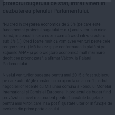
proiectul bugetului de stat, intrat vineri în
Auto
dezbaterea plenului Parlamentului.
Sport
Handbal
"Nu cred în creșterea economică de 2,5% (pe care este
fundamentat proiectul bugetului — n. r.) anul viitor sub nicio
Box
formă, în sensul în care nu am cum să cred într-o creștere
Baschet
sub 3% (...). Cred foarte mult că vom avea venituri peste cele
Tenis
prognozate (...) Mă bazez și pe conformarea la plată și pe
acțiunile ANAF și pe o creștere economică mult mai mare
Alte sporturi
decât cea prognozată", a afirmat Vâlcov, la Palatul
Life
Parlamentului.
Funny
Nivelul veniturilor bugetare pentru anul 2015 a fost subiectul
Travel
pe care autoritățile române nu au ajuns la un acord în cadrul
negocierilor recente cu Misiunea comună a Fondului Monetar
Stil de viata
Internațional și Comisiei Europene, în proiectul de buget fiind
prevăzut un nivel mai prudent pentru încasările bugetare
pentru anul viitor, care însă pot fi ajustate ulterior în funcție de
evoluția din prima parte a anului.