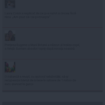
Laura Cosoi a explicat de ce și-a numit a cincea fiică
Nina. „Am știut că i se potrivește”
Prinţesa Eugenie a Marii Britanii a născut al treilea copil,
o fetiţă: Suntem absolut topiţi după micuţa noastră
O italiancă a reuşit, cu ajutorul salubrităţii, să-şi
recupereze biletul de loterie în valoare de 1 milion de
euro aruncat la gunoi