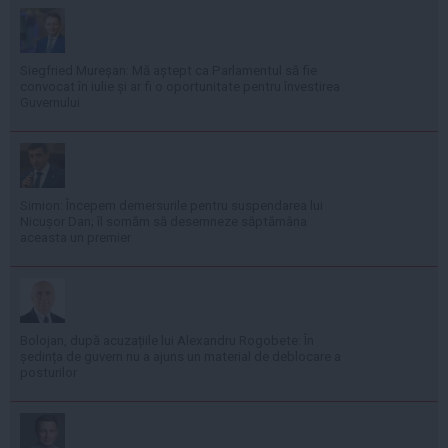
Siegfried Mureșan: Mă aștept ca Parlamentul să fie
convocat în iulie și ar fi o oportunitate pentru învestirea
Guvernului
Simion: Începem demersurile pentru suspendarea lui
Nicușor Dan; îl somăm să desemneze săptămâna
aceasta un premier
Bolojan, după acuzațiile lui Alexandru Rogobete: În
ședința de guvern nu a ajuns un material de deblocare a
posturilor