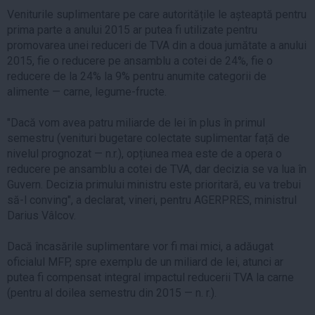
Veniturile suplimentare pe care autoritățile le așteaptă pentru
prima parte a anului 2015 ar putea fi utilizate pentru
promovarea unei reduceri de TVA din a doua jumătate a anului
2015, fie o reducere pe ansamblu a cotei de 24%, fie o
reducere de la 24% la 9% pentru anumite categorii de
alimente — carne, legume-fructe.
"Dacă vom avea patru miliarde de lei în plus în primul
semestru (venituri bugetare colectate suplimentar față de
nivelul prognozat — n.r.), opțiunea mea este de a opera o
reducere pe ansamblu a cotei de TVA, dar decizia se va lua în
Guvern. Decizia primului ministru este prioritară, eu va trebui
să-l conving", a declarat, vineri, pentru AGERPRES, ministrul
Darius Vâlcov.
Dacă încasările suplimentare vor fi mai mici, a adăugat
oficialul MFP, spre exemplu de un miliard de lei, atunci ar
putea fi compensat integral impactul reducerii TVA la carne
(pentru al doilea semestru din 2015 — n. r.).