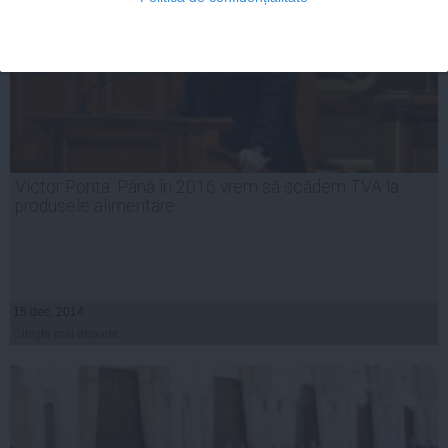
Victor Ponta: Până în 2016 vrem să scădem TVA la
produsele alimentare
15 dec, 2014
Citeşte mai departe