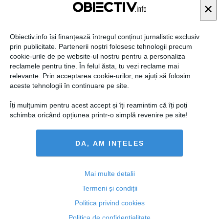
×
Obiectiv.info își finanțează întregul conținut jurnalistic exclusiv
prin publicitate. Partenerii noștri folosesc tehnologii precum
cookie-urile de pe website-ul nostru pentru a personaliza
reclamele pentru tine. În felul ăsta, tu vezi reclame mai
relevante. Prin acceptarea cookie-urilor, ne ajuți să folosim
aceste tehnologii în continuare pe site.
Cabinetul Ponta IV a fost avizat de comisiile
Îți mulțumim pentru acest accept și îți reamintim că îți poți
parlamentare de specialitate
schimba oricând opțiunea printr-o simplă revenire pe site!
DA, AM INȚELES
15 dec, 2014
Citeşte mai departe
Mai multe detalii
Termeni și condiții
Politica privind cookies
Politica de confidențialitate