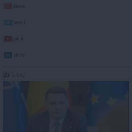
share
tweet
pin it
share
Ştirile orei