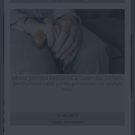
Presedintie
USL
PSD
PNL
PDL
PPDD
UDMR
PMP
Administraţie Publică
Ultima "pomană electorală" a Guvernului: Tichete
Economie
pentru masă caldă pentru pensionarii cu venituri
mici
Finante
Ministrul Finanțelor Publice, Darius Vâlcov,
Energie
apreciază că anul viitor avansul economiei
Imobiliare
25 sep, 09:57
României va depăși 3%, iar încasările
Companii
Citeşte mai departe
bugetare vor fi peste nivelul prognozat în
Turism