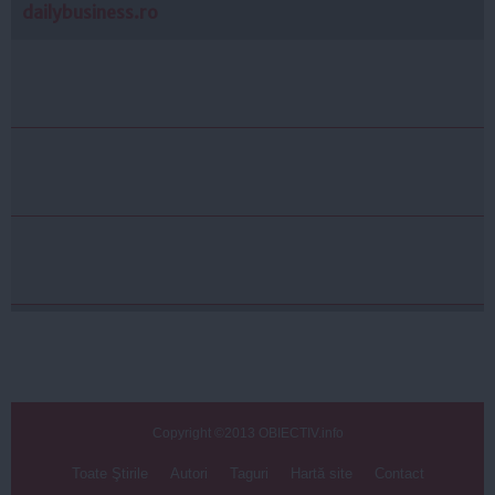
dailybusiness.ro
Copyright ©2013 OBIECTIV.info
Toate Ştirile
Autori
Taguri
Hartă site
Contact