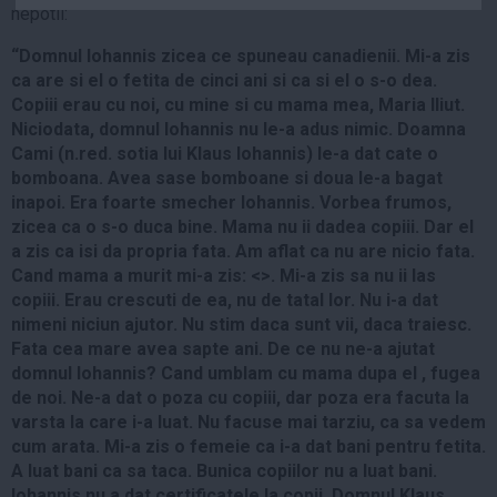
nepotii:
Auto
Sport
“Domnul Iohannis zicea ce spuneau canadienii. Mi-a zis
ca are si el o fetita de cinci ani si ca si el o s-o dea.
Handbal
Copiii erau cu noi, cu mine si cu mama mea, Maria Iliut.
Niciodata, domnul Iohannis nu le-a adus nimic. Doamna
Box
Cami (n.red. sotia lui Klaus Iohannis) le-a dat cate o
Baschet
bomboana. Avea sase bomboane si doua le-a bagat
Tenis
inapoi. Era foarte smecher Iohannis. Vorbea frumos,
zicea ca o s-o duca bine. Mama nu ii dadea copiii. Dar el
Alte sporturi
a zis ca isi da propria fata. Am aflat ca nu are nicio fata.
Life
Cand mama a murit mi-a zis: <>. Mi-a zis sa nu ii las
copiii. Erau crescuti de ea, nu de tatal lor. Nu i-a dat
Funny
nimeni niciun ajutor. Nu stim daca sunt vii, daca traiesc.
Travel
Fata cea mare avea sapte ani. De ce nu ne-a ajutat
domnul Iohannis? Cand umblam cu mama dupa el , fugea
Stil de viata
de noi. Ne-a dat o poza cu copiii, dar poza era facuta la
varsta la care i-a luat. Nu facuse mai tarziu, ca sa vedem
cum arata. Mi-a zis o femeie ca i-a dat bani pentru fetita.
A luat bani ca sa taca. Bunica copiilor nu a luat bani.
Iohannis nu a dat certificatele la copii. Domnul Klaus