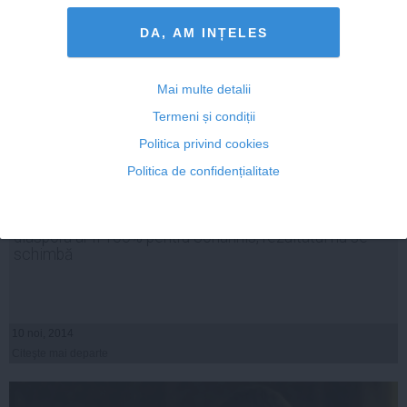
DA, AM INȚELES
Mai multe detalii
Termeni și condiții
Politica privind cookies
Politica de confidențialitate
RomâniaTV: Ponta: Chiar dacă toate voturile din
diaspora ar fi 100% pentru Johannis, rezultatul nu se
schimbă
10 noi, 2014
Citeşte mai departe