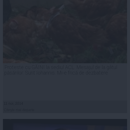
Proteste cu GĂINI la sediul ACL. Mesajul de la gâtul
păsărilor: Sunt Iohannis. Mi-e frică de dezbatere
11 noi, 2014
Citeşte mai departe