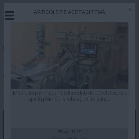
x
ARTICOLE PE ACEEAŞI TEMĂ
Actual
Economie
Justitie
Externe
Homepage
»
Politica
Educatie
Dezvăluiri în premieră despre
Sanatate
Stiinta
copiii "vânduţi" de Iohannis.
Tehnologie
Mătuşa lor RUPE TĂCEREA
Cultura
Medic legist: Pacienţii decedaţi de COVID aveau
apă la plămâni şi cheaguri de sânge
Mediu
Luiza Popa
| 11 noi, 2014
Life
Politica
Guvern
25 sep, 10:27
Citeşte mai departe