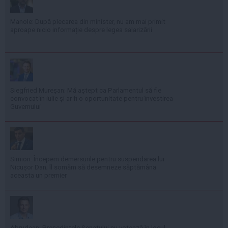
Manole: După plecarea din minister, nu am mai primit
aproape nicio informație despre legea salarizării
Siegfried Mureșan: Mă aștept ca Parlamentul să fie
convocat în iulie și ar fi o oportunitate pentru învestirea
Guvernului
Simion: Începem demersurile pentru suspendarea lui
Nicușor Dan; îl somăm să desemneze săptămâna
aceasta un premier
Abrudean: Președintele Senatului nu votează în locul