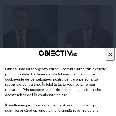
×
Obiectiv.info își finanțează întregul conținut jurnalistic exclusiv
Alegeri prezidenţiale 2014.Iohannis cere demisia lui
prin publicitate. Partenerii noștri folosesc tehnologii precum
Ponta de la Guvern.Premierul răspunde: Pe 21
cookie-urile de pe website-ul nostru pentru a personaliza
decembrie!
reclamele pentru tine. În felul ăsta, tu vezi reclame mai
relevante. Prin acceptarea cookie-urilor, ne ajuți să folosim
aceste tehnologii în continuare pe site.
10 noi, 2014
Îți mulțumim pentru acest accept și îți reamintim că îți poți
Citeşte mai departe
schimba oricând opțiunea printr-o simplă revenire pe site!