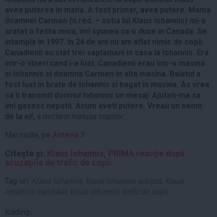
avea puterea in mana. A fost primar, avea putere. Mama
doamnei Carmen (n.red. – sotia lui Klaus Iohannis) mi-a
aratat o fetita mica, imi spunea ca o duce in Canada. Se
intampla in 1997. In 24 de ani nu am aflat nimic de copii.
Canadienii au stat trei saptamani in casa la Iohannis. Era
intr-o vineri cand i-a luat. Canadienii erau intr-o masina
si Iohannis si doamna Carmen in alta masina. Baiatul a
fost luat in brate de Iohannis si bagat in masina. As vrea
sa ii transmit domnul Iohannis un mesaj: Ajutati-ma sa
imi gasesc nepotii. Acum aveti putere. Vreau un semn
de la ei!,
a declarat matusa copiilor.
Mai multe, pe
Antena 3
Citeşte şi:
Klaus Iohannis, PRIMA reacţie după
acuzaţiile de trafic de copii
Tag-uri:
Klaus Iohannis
,
klaus iohannis adoptii
,
Klaus
Iohannis candidat
,
klaus iohannis trafic de copii
loading...