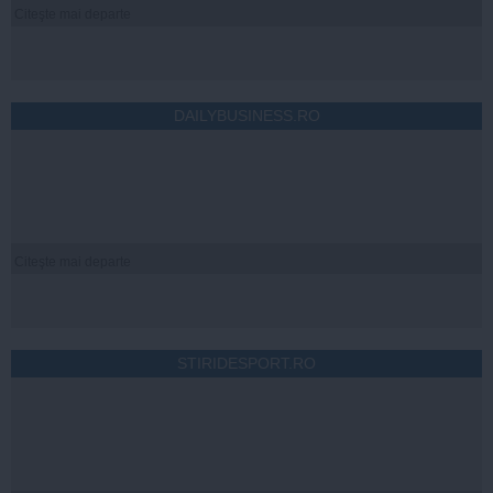
Citeşte mai departe
DAILYBUSINESS.RO
Citeşte mai departe
STIRIDESPORT.RO