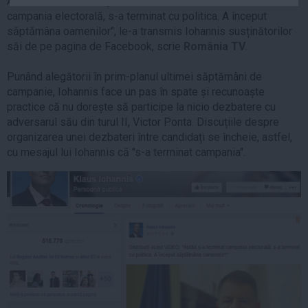
ALEGERI PREZIDENŢIALE 2014. "Astăzi s-a terminat
Auto
campania electorală, s-a terminat cu politica. A început
săptămâna oamenilor", le-a transmis Iohannis susținătorilor
Sport
săi de pe pagina de Facebook, scrie
România TV
.
Handbal
Punând alegătorii în prim-planul ultimei săptămâni de
Box
campanie, Iohannis face un pas în spate și recunoaște
Baschet
practice că nu dorește să participe la nicio dezbatere cu
adversarul său din turul II, Victor Ponta. Discuțiile despre
Tenis
organizarea unei dezbateri între candidați se încheie, astfel,
Alte sporturi
cu mesajul lui Iohannis că "s-a terminat campania".
Life
Funny
Travel
Stil de viata