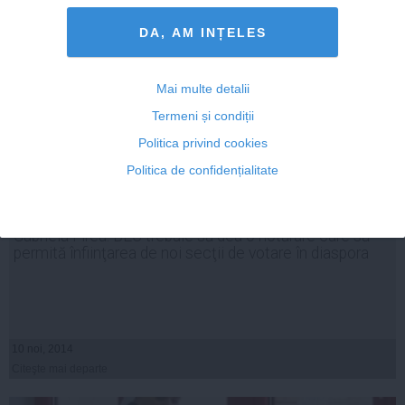
DA, AM INȚELES
Mai multe detalii
Termeni și condiții
Politica privind cookies
Politica de confidențialitate
Gabriela Firea: BEC trebuie să dea o hotărâre care să
permită înfiinţarea de noi secţii de votare în diaspora
10 noi, 2014
Citeşte mai departe