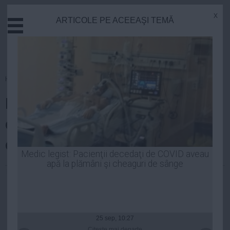
x
ARTICOLE PE ACEEAŞI TEMĂ
Actual
Economie
Justitie
Externe
Homepage
»
Politica
Educatie
Iohannis renunţă la dezbaterile
Sanatate
Stiinta
cu Ponta şi anunţă "sfârşitul
Tehnologie
campaniei electorale"
Cultura
Medic legist: Pacienţii decedaţi de COVID aveau
apă la plămâni şi cheaguri de sânge
Mediu
Laurentiu Panait
| 10 noi, 2014
Life
Politica
Guvern
25 sep, 10:27
Citeşte mai departe