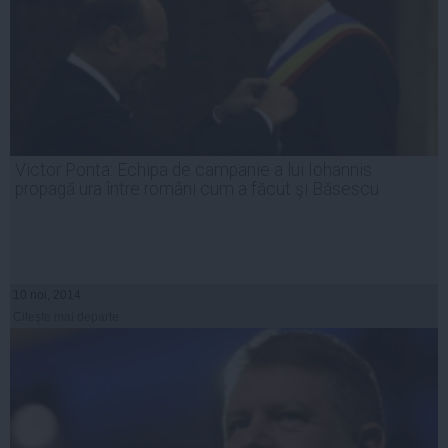
Victor Ponta: Echipa de campanie a lui Iohannis
propagă ura între români cum a făcut şi Băsescu
10 noi, 2014
Citeşte mai departe