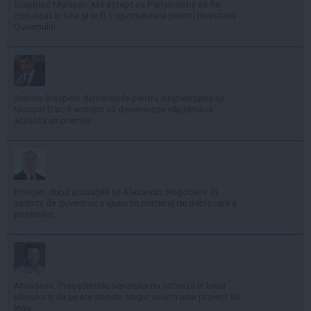
Siegfried Mureșan: Mă aștept ca Parlamentul să fie
convocat în iulie și ar fi o oportunitate pentru învestirea
Guvernului
Simion: Începem demersurile pentru suspendarea lui
Nicușor Dan; îl somăm să desemneze săptămâna
aceasta un premier
Bolojan, după acuzațiile lui Alexandru Rogobete: În
ședința de guvern nu a ajuns un material de deblocare a
posturilor
Abrudean: Președintele Senatului nu votează în locul
plenului și nu poate decide singur soarta unui proiect de
lege