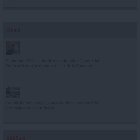
Opinii
Florin Cîţu: PSD nu pierde nicio situaţie să-i arate lui
Putin că îi susţine agenda de aici de la Bucureşti
Consiliul Concurenţei: Doar 40% din calea ferată din
România este electrificată
b365.ro