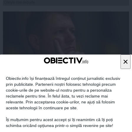
Citeşte mai departe
×
Obiectiv.info își finanțează întregul conținut jurnalistic exclusiv
prin publicitate. Partenerii noștri folosesc tehnologii precum
Hârtii sau copii? Iohannis crede că rezolvă cu o hârtie
cookie-urile de pe website-ul nostru pentru a personaliza
marele mister al vieții sale
reclamele pentru tine. În felul ăsta, tu vezi reclame mai
relevante. Prin acceptarea cookie-urilor, ne ajuți să folosim
aceste tehnologii în continuare pe site.
Îți mulțumim pentru acest accept și îți reamintim că îți poți
10 noi, 2014
schimba oricând opțiunea printr-o simplă revenire pe site!
Citeşte mai departe