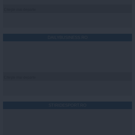
Citeşte mai departe
DAILYBUSINESS.RO
Citeşte mai departe
STIRIDESPORT.RO