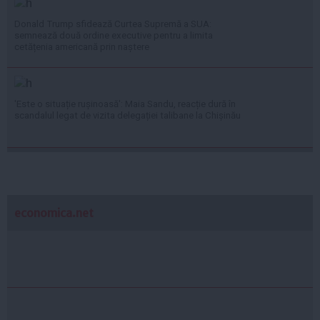
Donald Trump sfidează Curtea Supremă a SUA:
semnează două ordine executive pentru a limita
cetățenia americană prin naștere
'Este o situație rușinoasă': Maia Sandu, reacție dură în
scandalul legat de vizita delegației talibane la Chișinău
economica.net