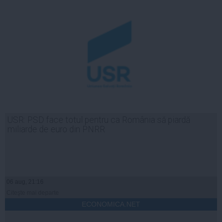
USR: PSD face totul pentru ca România să piardă
miliarde de euro din PNRR
06 aug, 21:16
Citeşte mai departe
ECONOMICA.NET