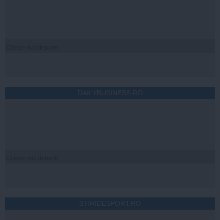
Citeşte mai departe
DAILYBUSINESS.RO
Citeşte mai departe
STIRIDESPORT.RO