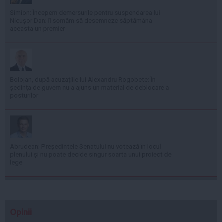
Simion: Începem demersurile pentru suspendarea lui
Nicușor Dan; îl somăm să desemneze săptămâna
aceasta un premier
Bolojan, după acuzațiile lui Alexandru Rogobete: În
ședința de guvern nu a ajuns un material de deblocare a
posturilor
Abrudean: Președintele Senatului nu votează în locul
plenului și nu poate decide singur soarta unui proiect de
lege
Opinii