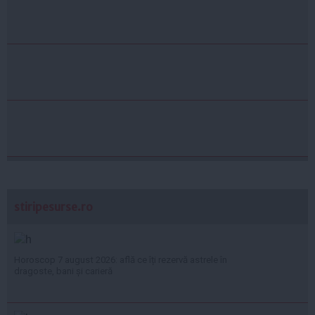
stiripesurse.ro
Horoscop 7 august 2026: află ce îți rezervă astrele în
dragoste, bani și carieră