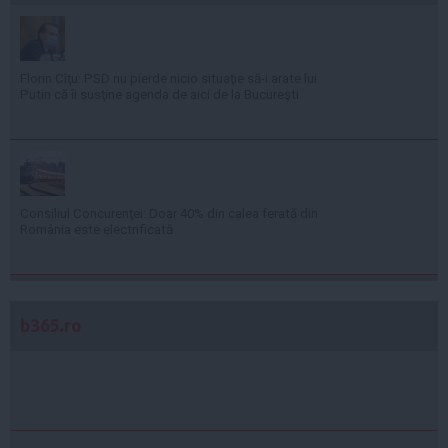
Florin Cîţu: PSD nu pierde nicio situaţie să-i arate lui
Putin că îi susţine agenda de aici de la Bucureşti
Consiliul Concurenţei: Doar 40% din calea ferată din
România este electrificată
b365.ro