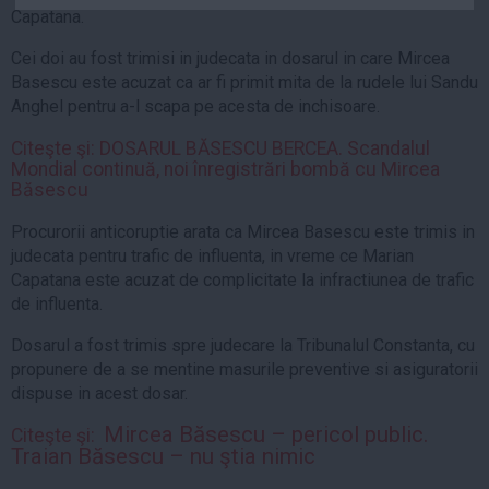
Capatana.
Auto
Sport
Cei doi au fost trimisi in judecata in dosarul in care Mircea
Basescu este acuzat ca ar fi primit mita de la rudele lui Sandu
Handbal
Anghel pentru a-l scapa pe acesta de inchisoare.
Box
Citeşte şi: DOSARUL BĂSESCU BERCEA. Scandalul
Baschet
Mondial continuă, noi înregistrări bombă cu Mircea
Băsescu
Tenis
Alte sporturi
Procurorii anticoruptie arata ca Mircea Basescu este trimis in
judecata pentru trafic de influenta, in vreme ce Marian
Life
Capatana este acuzat de complicitate la infractiunea de trafic
de influenta.
Funny
Travel
Dosarul a fost trimis spre judecare la Tribunalul Constanta, cu
propunere de a se mentine masurile preventive si asiguratorii
Stil de viata
dispuse in acest dosar.
Mircea Băsescu – pericol public.
Citeşte şi:
Traian Băsescu – nu ştia nimic