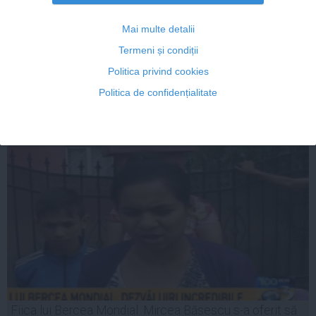
TRAIAN BĂSESCU despre DAN VOICULESCU: Vedeți
Mai multe detalii
că-i vai steaua lui!
Termeni și condiții
Politica privind cookies
Politica de confidențialitate
14 iul, 2014
Citeşte mai departe
Fiica lui Bercea Mondial: Mircea Băsescu s-a oferit să