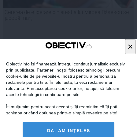
Cererea de eliberare din arest a lui Mircea Băsescu se
judecă marţi
×
14 iul, 2014
Citeşte mai departe
Obiectiv.info își finanțează întregul conținut jurnalistic exclusiv
prin publicitate. Partenerii noștri folosesc tehnologii precum
cookie-urile de pe website-ul nostru pentru a personaliza
reclamele pentru tine. În felul ăsta, tu vezi reclame mai
relevante. Prin acceptarea cookie-urilor, ne ajuți să folosim
aceste tehnologii în continuare pe site.
Îți mulțumim pentru acest accept și îți reamintim că îți poți
schimba oricând opțiunea printr-o simplă revenire pe site!
DA, AM INȚELES