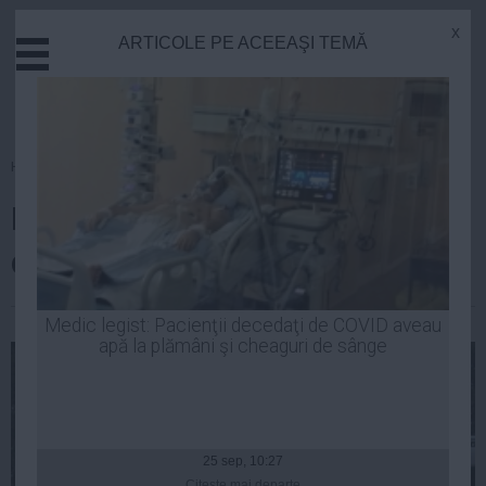
x
ARTICOLE PE ACEEAŞI TEMĂ
Actual
Economie
Justitie
Externe
Homepage
»
Justitie
Educatie
DOCUMENT. Rechizitoriul DNA
Sanatate
Stiinta
din dosarul lui Mircea Băsescu
Tehnologie
Cultura
| 15 iul, 2014
Medic legist: Pacienţii decedaţi de COVID aveau
apă la plămâni şi cheaguri de sânge
Mediu
Life
Politica
Guvern
25 sep, 10:27
Citeşte mai departe