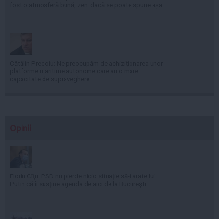
fost o atmosferă bună, zen, dacă se poate spune așa
Cătălin Predoiu: Ne preocupăm de achiziționarea unor
platforme maritime autonome care au o mare
capacitate de supraveghere
Opinii
Florin Cîţu: PSD nu pierde nicio situaţie să-i arate lui
Putin că îi susţine agenda de aici de la Bucureşti