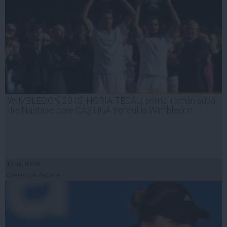
WIMBLEDON 2015: HORIA TECĂU, primul român după
Ilie Năstase care CÂŞTIGĂ trofeul la Wimbledon
12 iul, 09:09
Citeşte mai departe