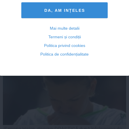
SIMONA HALEP s-a retras de pe tabloul de dublu de la
Birmingham
DA, AM INȚELES
Mai multe detalii
Termeni și condiții
19 iun, 19:32
Politica privind cookies
Citeşte mai departe
Politica de confidențialitate
Simona Halep, decizie DRASTICĂ după înfrângerea de