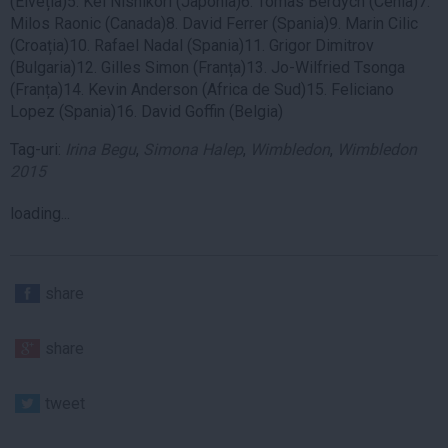
(Elveția)5. Kei Nishikori (Japonia)6. Tomas Berdych (Cehia)7.
Milos Raonic (Canada)8. David Ferrer (Spania)9. Marin Cilic
(Croația)10. Rafael Nadal (Spania)11. Grigor Dimitrov
(Bulgaria)12. Gilles Simon (Franța)13. Jo-Wilfried Tsonga
(Franța)14. Kevin Anderson (Africa de Sud)15. Feliciano
Lopez (Spania)16. David Goffin (Belgia)
Tag-uri:
Irina Begu
,
Simona Halep
,
Wimbledon
,
Wimbledon
2015
loading...
share
share
tweet