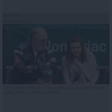
23 iun, 15:06
Citeşte mai departe
Ilie Năstase refuză să mai vorbească despre Simona
Halep dintr-un motiv incredibil