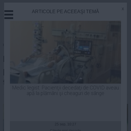
x
ARTICOLE PE ACEEAŞI TEMĂ
Actual
Economie
Justitie
Externe
Homepage
»
Tenis
Educatie
Două jucătoare din România,
Sanatate
Stiinta
printre favoritele la câştigarea
Tehnologie
turneului Wimbledon
Cultura
Medic legist: Pacienţii decedaţi de COVID aveau
apă la plămâni şi cheaguri de sânge
Mediu
Laurentiu Panait
| 24 iun, 14:27
Life
Politica
Guvern
25 sep, 10:27
Citeşte mai departe