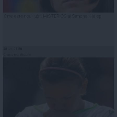
Cine este noul iubit MISTERIOS al Simonei Halep
18 iun, 13:50
Citeşte mai departe