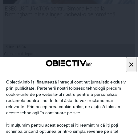
EȘEC USTURĂTOR pentru Simona Halep la
Birmingham: cine a îngenuncheat-o pe româncă
19 iun, 16:34
Citeşte mai departe
×
Obiectiv.info își finanțează întregul conținut jurnalistic exclusiv
prin publicitate. Partenerii noștri folosesc tehnologii precum
cookie-urile de pe website-ul nostru pentru a personaliza
reclamele pentru tine. În felul ăsta, tu vezi reclame mai
relevante. Prin acceptarea cookie-urilor, ne ajuți să folosim
aceste tehnologii în continuare pe site.
Îți mulțumim pentru acest accept și îți reamintim că îți poți
schimba oricând opțiunea printr-o simplă revenire pe site!