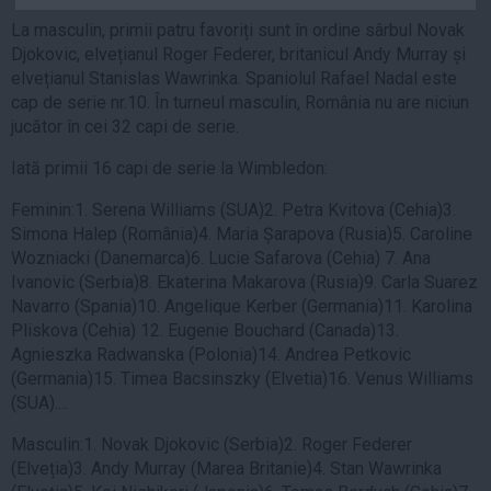
Auto
La masculin, primii patru favoriți sunt în ordine sârbul Novak
Sport
Djokovic, elvețianul Roger Federer, britanicul Andy Murray și
elvețianul Stanislas Wawrinka. Spaniolul Rafael Nadal este
Handbal
cap de serie nr.10. În turneul masculin, România nu are niciun
jucător în cei 32 capi de serie.
Box
Baschet
Iată primii 16 capi de serie la Wimbledon:
Tenis
Feminin:1. Serena Williams (SUA)2. Petra Kvitova (Cehia)3.
Alte sporturi
Simona Halep (România)4. Maria Șarapova (Rusia)5. Caroline
Wozniacki (Danemarca)6. Lucie Safarova (Cehia) 7. Ana
Life
Ivanovic (Serbia)8. Ekaterina Makarova (Rusia)9. Carla Suarez
Funny
Navarro (Spania)10. Angelique Kerber (Germania)11. Karolina
Pliskova (Cehia) 12. Eugenie Bouchard (Canada)13.
Travel
Agnieszka Radwanska (Polonia)14. Andrea Petkovic
Stil de viata
(Germania)15. Timea Bacsinszky (Elvetia)16. Venus Williams
(SUA)....
Masculin:1. Novak Djokovic (Serbia)2. Roger Federer
(Elveția)3. Andy Murray (Marea Britanie)4. Stan Wawrinka