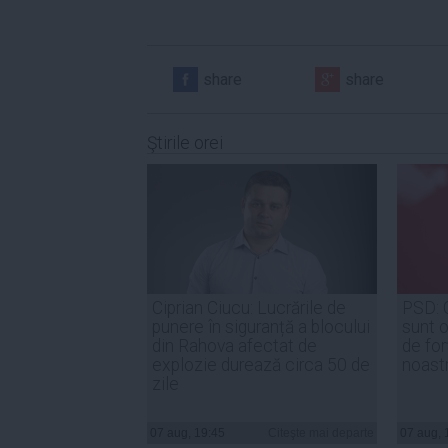
share
share
Ştirile orei
Ciprian Ciucu: Lucrările de
PSD: 
punere în siguranță a blocului
sunt o
din Rahova afectat de
de for
explozie durează circa 50 de
noast
zile
07 aug, 19:45
Citeşte mai departe
07 aug, 