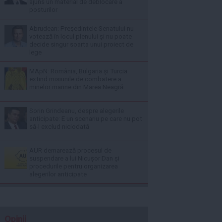
ajuns un material de deblocare a
posturilor
Abrudean: Președintele Senatului nu
votează în locul plenului și nu poate
decide singur soarta unui proiect de
lege
MApN: România, Bulgaria și Turcia
extind misiunile de combatere a
minelor marine din Marea Neagră
Sorin Grindeanu, despre alegerile
anticipate: E un scenariu pe care nu pot
să-l exclud niciodată
AUR demarează procesul de
suspendare a lui Nicușor Dan și
procedurile pentru organizarea
alegerilor anticipate
Opinii