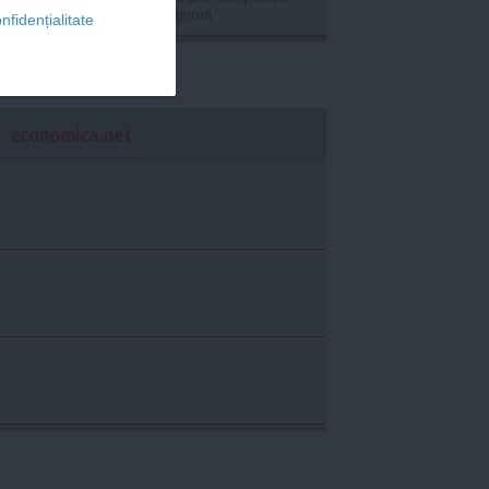
mulți utilizatori îl ignoră
nfidențialitate
economica.net