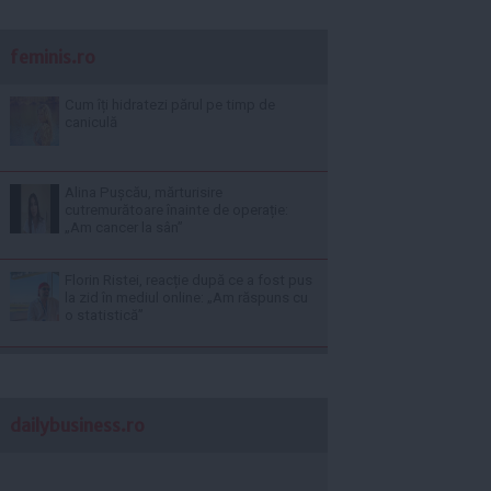
feminis.ro
Cum îți hidratezi părul pe timp de
caniculă
Alina Pușcău, mărturisire
cutremurătoare înainte de operație:
„Am cancer la sân”
Florin Ristei, reacție după ce a fost pus
la zid în mediul online: „Am răspuns cu
o statistică”
dailybusiness.ro