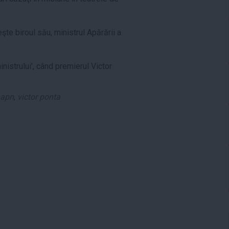
şte biroul său, ministrul Apărării a
nistrului', când premierul Victor
mapn
,
victor ponta