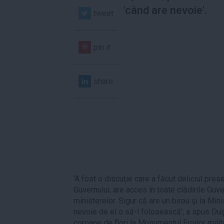
'când are nevoie'.
tweet
pin it
share
'A fost o discuţie care a făcut deliciul pres
Guvernului, are acces în toate clădirile Guver
ministerelor. Sigur că are un birou şi la Mini
nevoie de el o să-l folosească', a spus Duş
coroane de flori la Monumentul Eroilor milita