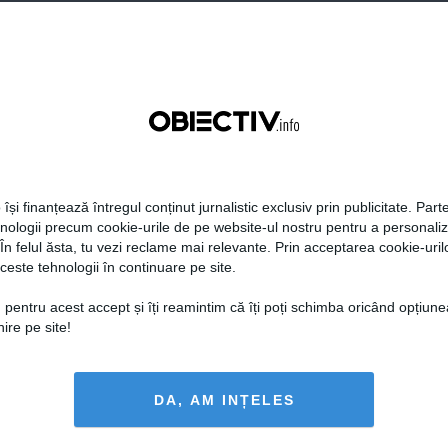
DAILYBUSINESS.RO
STIRIDESPORT.RO
Citeşte mai departe
Citeşte mai departe
 își finanțează întregul conținut jurnalistic exclusiv prin publicitate. Parte
hnologii precum cookie-urile de pe website-ul nostru pentru a personali
 În felul ăsta, tu vezi reclame mai relevante. Prin acceptarea cookie-urilo
FEMINIS.RO
ceste tehnologii în continuare pe site.
 pentru acest accept și îți reamintim că îți poți schimba oricând opțiune
ire pe site!
i hidratezi părul pe
DA, AM INȚELES
de caniculă