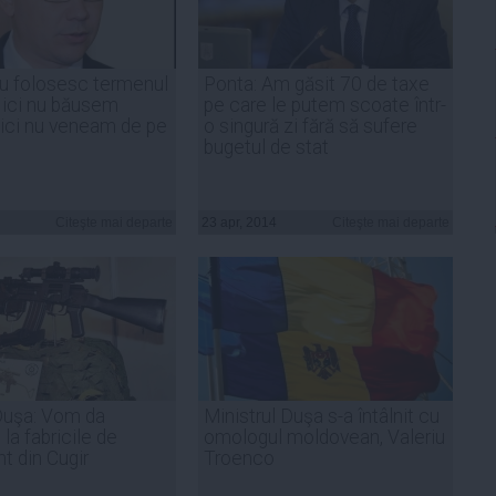
u folosesc termenul
Ponta: Am găsit 70 de taxe
 Nici nu băusem
pe care le putem scoate într-
nici nu veneam de pe
o singură zi fără să sufere
bugetul de stat
Citeşte mai departe
23 apr, 2014
Citeşte mai departe
Duşa: Vom da
Ministrul Duşa s-a întâlnit cu
la fabricile de
omologul moldovean, Valeriu
 din Cugir
Troenco