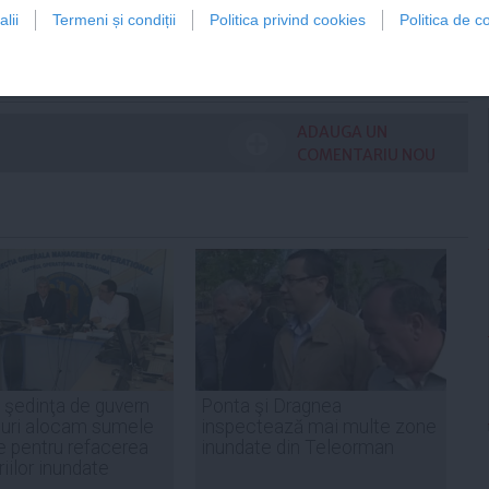
lii
Termeni și condiții
Politica privind cookies
Politica de co
Citeşte mai departe
ADAUGA UN
COMENTARIU NOU
n şedinţa de guvern
Ponta şi Dragnea
curi alocam sumele
inspectează mai multe zone
 pentru refacerea
inundate din Teleorman
iilor inundate