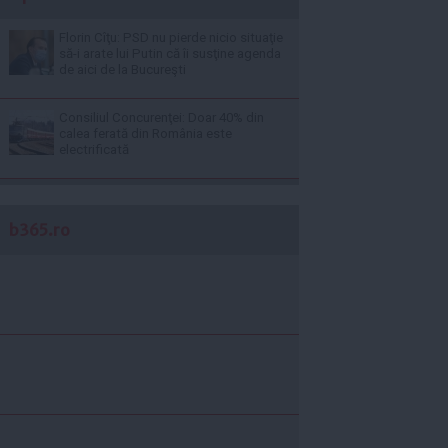
Florin Cîţu: PSD nu pierde nicio situaţie
să-i arate lui Putin că îi susţine agenda
de aici de la Bucureşti
Consiliul Concurenţei: Doar 40% din
calea ferată din România este
electrificată
b365.ro