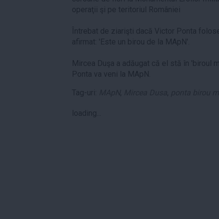
operaţii şi pe teritoriul României
Întrebat de ziarişti dacă Victor Ponta folose
afirmat: 'Este un birou de la MApN'.
Mircea Duşa a adăugat că el stă în 'biroul mi
Ponta va veni la MApN.
Tag-uri:
MApN
,
Mircea Dusa
,
ponta birou 
loading...