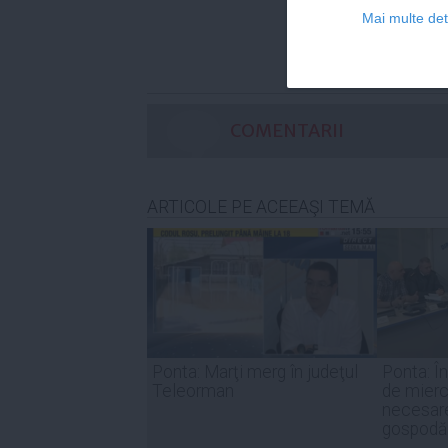
Mai multe deta
COMENTARII
ARTICOLE PE ACEEAŞI TEMĂ
Ponta: Marţi merg în judeţul
Ponta: Î
Teleorman
de mier
necesare
gospodăr