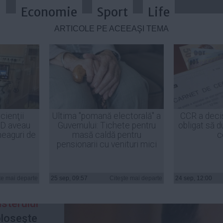
a
Economie
Sport
Life
ARTICOLE PE ACEEAŞI TEMĂ
 birou la MApN şi îl foloseşte cân
cienţii
Ultima "pomană electorală" a
CCR a deci
ID aveau
Guvernului: Tichete pentru
obligat să d
heaguri de
masă caldă pentru
c
pensionarii cu venituri mici
şa a
că
te mai departe
25 sep, 09:57
Citeşte mai departe
24 sep, 12:00
nta
are un
sterului
foloseşte