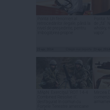
Ponta: Un fenomen al
Ponta: N
retrocedărilor ilegale, până la
de „fă”.
nivel de preşedinte, pentru
whisky, 
îmbogăţirea proprie.
vapor
23 apr, 2014
Citeşte mai departe
23 apr, 2014
MApN: Exerciţiul 'ROT 14-4
Mircea 
Combined Resolve II',
comenzi 
desfăşurat în comun cu
armament
Forţele Terestre americane