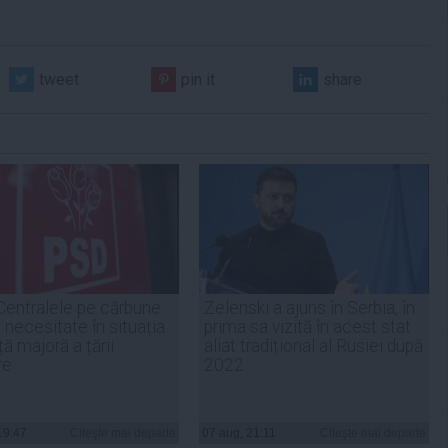
tweet
pin it
share
Centralele pe cărbune
Zelenski a ajuns în Serbia, în
 necesitate în situația
prima sa vizită în acest stat
ță majoră a țării
aliat tradițional al Rusiei după
re
2022
19:47
Citeşte mai departe
07 aug, 21:11
Citeşte mai departe