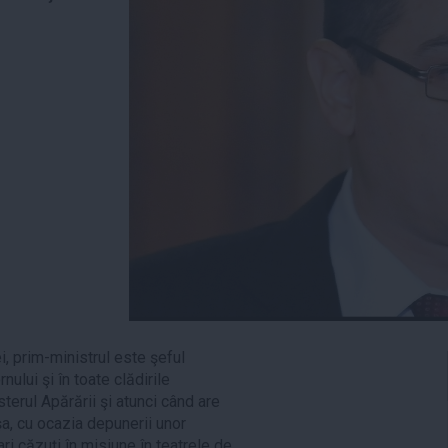
ei, prim-ministrul este şeful
nului şi în toate clădirile
sterul Apărării şi atunci când are
a, cu ocazia depunerii unor
ri căzuţi în misiune în teatrele de