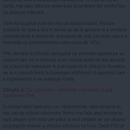
carne, mai ales când pe undeva pe la jumătate din venitul tău
se duce pe mâncare.
Deficitul bugetar este din nou un subiect caduc. Fiecare
scădere de taxe a dus în primul an de la aplicare la o creștere
considerabilă a veniturilor la bugetul de stat (cel puţin aşa s-a
întâmplat cu implementarea cotei unice de 16%).
PNL rămâne în offside, nereuşind să schimbe agenda pe un
subiect care să le convină şi nici măcar acum nu dau dovadă
de o doză de maturitate în a accepta că în sfârşit în România
se ia o măsură bună la Guvernare indiferent că guvernul care
a implementat-o se numeşte Ponta.
Citeşte şi:
Cu cât cresc veniturile românilor după
scăderea TVA
În ultimul rând, sunt voci, ce-i drept timide, care reclamă un
nou set de măsuri electorale. Nimic mai fals, anul acesta nu
sunt alegeri şi în mod cert până la anul românii se vor obişnui
cu preţurile reduse şi efectul electoral va fi nul. Dacă PSD ar