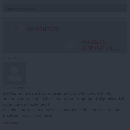
Citeşte mai departe
2
COMENTARII
ADAUGA UN
COMENTARIU NOU
09 apr, 12:24
Robert Georgescu
Dle Ciprian,te asteptam la casieria PSD,de la Obedient.Info
se dau ajutoarele de subzistenta pentru propagandisti pupincuristi
pofta buna si Paste fericit
ps:noi o consideram o investitie,lucru din ce in ce mai rar in conditiil
e aplicarii noului Cod Fiscal
raspunde