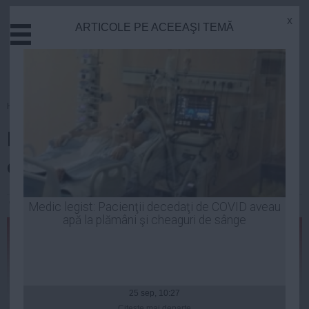
x
ARTICOLE PE ACEEAŞI TEMĂ
Actual
Economie
Justitie
Externe
Homepage
»
Opinii
Educatie
Efectele reducerii TVA –
Sanatate
Stiinta
economice, sociale şi politice
Tehnologie
Cultura
Ciprian Stan
| 08 apr, 20:06
Medic legist: Pacienţii decedaţi de COVID aveau
apă la plămâni şi cheaguri de sânge
Mediu
Life
Politica
Guvern
25 sep, 10:27
Citeşte mai departe