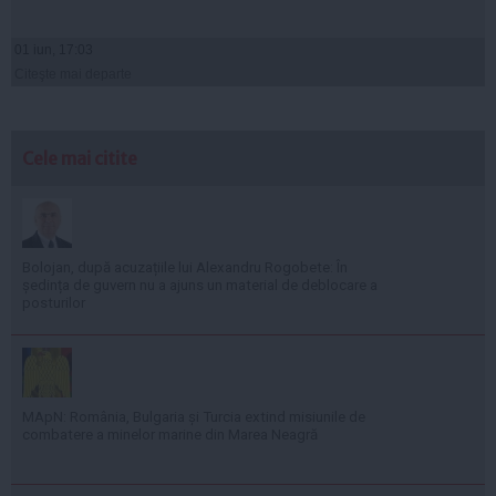
01 iun, 17:03
Citeşte mai departe
Cele mai citite
Bolojan, după acuzațiile lui Alexandru Rogobete: În
ședința de guvern nu a ajuns un material de deblocare a
posturilor
MApN: România, Bulgaria și Turcia extind misiunile de
combatere a minelor marine din Marea Neagră