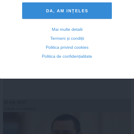
DA, AM INȚELES
Mai multe detalii
Termeni și condiții
Politica privind cookies
Politica de confidențialitate
TVA redus mai devreme – adevărata știre a zilei
26 mar, 18:53
Citeşte mai departe