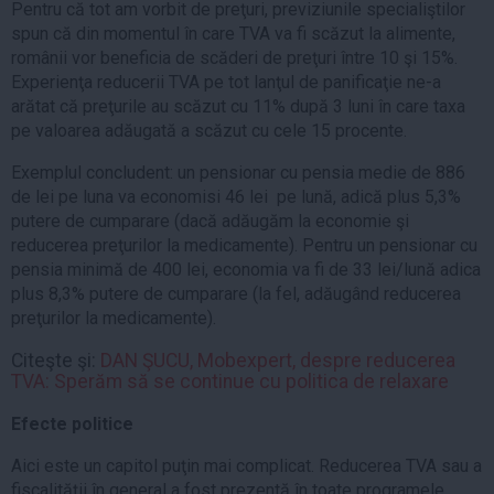
Pentru că tot am vorbit de preţuri, previziunile specialiştilor
spun că din momentul în care TVA va fi scăzut la alimente,
românii vor beneficia de scăderi de preţuri între 10 şi 15%.
Experienţa reducerii TVA pe tot lanţul de panificaţie ne-a
arătat că preţurile au scăzut cu 11% după 3 luni în care taxa
pe valoarea adăugată a scăzut cu cele 15 procente.
Exemplul concludent: un pensionar cu pensia medie de 886
de lei pe luna va economisi 46 lei pe lună, adică plus 5,3%
putere de cumparare (dacă adăugăm la economie şi
reducerea preţurilor la medicamente). Pentru un pensionar cu
pensia minimă de 400 lei, economia va fi de 33 lei/lună adica
plus 8,3% putere de cumparare (la fel, adăugând reducerea
preţurilor la medicamente).
Citeşte şi:
DAN ŞUCU, Mobexpert, despre reducerea
TVA: Sperăm să se continue cu politica de relaxare
Efecte politice
Aici este un capitol puţin mai complicat. Reducerea TVA sau a
fiscalităţii în general a fost prezentă în toate programele