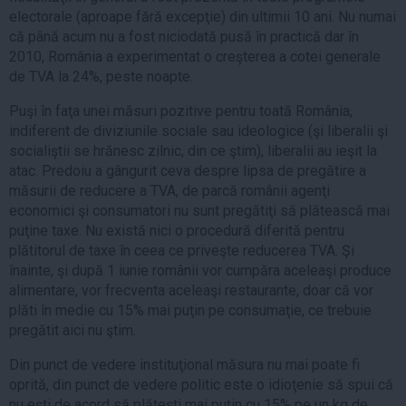
electorale (aproape fără excepţie) din ultimii 10 ani. Nu numai
că până acum nu a fost niciodată pusă în practică dar în
2010, România a experimentat o creşterea a cotei generale
de TVA la 24%, peste noapte.
Puşi în faţa unei măsuri pozitive pentru toată România,
indiferent de diviziunile sociale sau ideologice (şi liberalii şi
socialiştii se hrănesc zilnic, din ce ştim), liberalii au ieşit la
atac. Predoiu a gângurit ceva despre lipsa de pregătire a
măsurii de reducere a TVA, de parcă românii agenţi
economici şi consumatori nu sunt pregătiţi să plătească mai
puţine taxe. Nu există nici o procedură diferită pentru
plătitorul de taxe în ceea ce priveşte reducerea TVA. Şi
înainte, şi după 1 iunie românii vor cumpăra aceleaşi produce
alimentare, vor frecventa aceleaşi restaurante, doar că vor
plăti în medie cu 15% mai puţin pe consumaţie, ce trebuie
pregătit aici nu ştim.
Din punct de vedere instituţional măsura nu mai poate fi
oprită, din punct de vedere politic este o idioţenie să spui că
nu eşti de acord să plăteşti mai puţin cu 15% pe un kg de