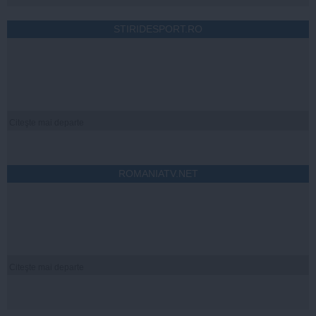
STIRIDESPORT.RO
Citeşte mai departe
ROMANIATV.NET
Citeşte mai departe