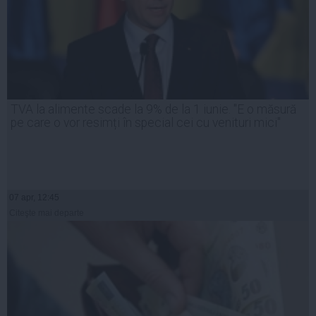
TVA la alimente scade la 9% de la 1 iunie. "E o măsură
pe care o vor resimți în special cei cu venituri mici"
07 apr, 12:45
Citeşte mai departe