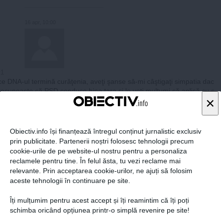
16 apr, 10:00
t1
e DNA-ul termină curăţenia, aveţi şanse să-mi câştigaţi simpatia dac
 recunoaşte că PSD conduce bine ţara şi le veţi mulţumi că aplică cu s
×
doctrina liberală. Pe mine mă interesează mai puţin cum se numeşte
ul care guvernează ci rezultatul guvernării. Ştiu că dv., din dorinţa de
a ţara pe noi culmi de progres şi civilizaţie, visaţi să ajungeţi la guvern
ediat şi prin orice mijloace dar, credeţi-mă, eu nu sunt interesat, deoc
Obiectiv.info își finanțează întregul conținut jurnalistic exclusiv
. Vă sfătuiesc să aşteptaţi momentul prielnic. Mai degrabă faceţi o of
prin publicitate. Partenerii noștri folosesc tehnologii precum
e pace şi colaborare.
cookie-urile de pe website-ul nostru pentru a personaliza
reclamele pentru tine. În felul ăsta, tu vezi reclame mai
relevante. Prin acceptarea cookie-urilor, ne ajuți să folosim
aceste tehnologii în continuare pe site.
ARTICOLE PE ACEEAŞI TEMĂ
Îți mulțumim pentru acest accept și îți reamintim că îți poți
schimba oricând opțiunea printr-o simplă revenire pe site!