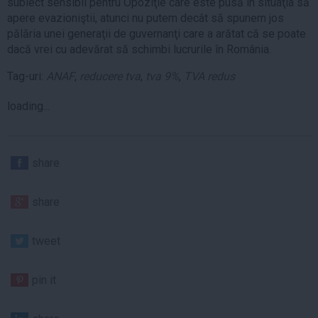
subiect sensibil pentru Opoziţie care este pusă în situaţia să
apere evazioniştii, atunci nu putem decât să spunem jos
pălăria unei generaţii de guvernanţi care a arătat că se poate
dacă vrei cu adevărat să schimbi lucrurile în România.
Tag-uri:
ANAF
,
reducere tva
,
tva 9%
,
TVA redus
loading...
share
share
tweet
pin it