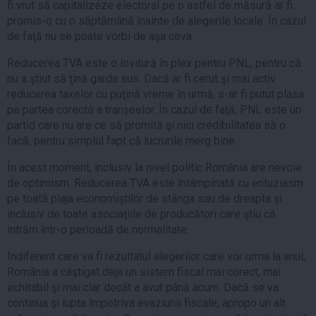
fi vrut să capitalizeze electoral pe o astfel de măsură ar fi
promis-o cu o săptămână înainte de alegerile locale. În cazul
de faţă nu se poate vorbi de aşa ceva.
Reducerea TVA este o lovitură în plex pentru PNL, pentru că
nu a ştiut să ţină garda sus. Dacă ar fi cerut şi mai activ
reducerea taxelor cu puţină vreme în urmă, s-ar fi putut plasa
pe partea corectă a tranșeelor. În cazul de faţă, PNL este un
partid care nu are ce să promită şi nici credibilitatea să o
facă, pentru simplul fapt că lucrurile merg bine.
În acest moment, inclusiv la nivel politic România are nevoie
de optimism. Reducerea TVA este întâmpinată cu entuziasm
pe toată plaja economiştilor de stânga sau de dreapta şi
inclusiv de toate asociaţiile de producători care ştiu că
intrăm într-o perioadă de normalitate.
Indiferent care va fi rezultatul alegerilor care vor urma la anul,
România a câştigat deja un sistem fiscal mai corect, mai
echitabil şi mai clar decât a avut până acum. Dacă se va
continua şi lupta împotriva evaziunii fiscale, apropo un alt