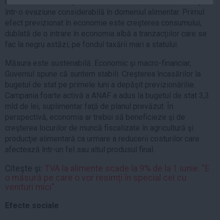
comercializarea de produse alimentare, ceea ce rezultă şi
Auto
într-o evaziune considerabilă în domeniul alimentar. Primul
efect previzionat în economie este creşterea consumului,
Sport
dublată de o intrare în economia albă a tranzacţiilor care se
Handbal
fac la negru astăzi, pe fondul taxării mari a statului.
Box
Măsura este sustenabilă. Economic şi macro-financiar,
Baschet
Guvernul spune că suntem stabili. Creşterea încasărilor la
bugetul de stat pe primele luni a depăşit previzionărilie.
Tenis
Campania foarte activă a ANAF a adus la bugetul de stat 3,3
Alte sporturi
mld de lei, suplimentar faţă de planul prevăzut. În
Life
perspectivă, economia ar trebui să beneficieze şi de
creşterea locurilor de muncă fiscalizate în agricultură şi
Funny
producţie alimentară ca urmare a reducerii costurilor care
afectează într-un fel sau altul produsul final.
Travel
Stil de viata
Citeşte şi:
TVA la alimente scade la 9% de la 1 iunie. "E
o măsură pe care o vor resimți în special cei cu
venituri mici"
Efecte sociale