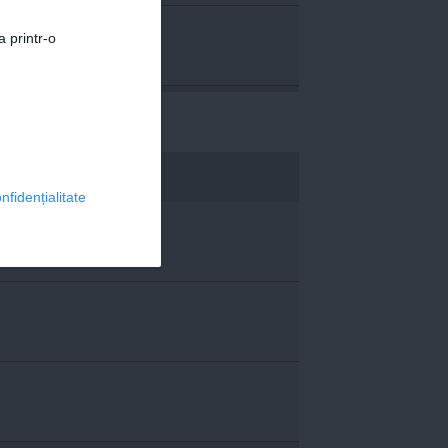
Voievodul Călin
a printr-o
economica.net
nfidențialitate