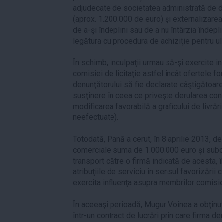
adjudecate de societatea administrată de de
(aprox. 1.200.000 de euro) şi externalizarea 
de a-şi îndeplini sau de a nu întârzia îndepli
legătura cu procedura de achiziţie pentru u
În schimb, inculpaţii urmau să-şi exercite in
comisiei de licitaţie astfel încât ofertele 
denunţătorului să fie declarate câştigătoare
susţinere în ceea ce priveşte derularea cont
modificarea favorabilă a graficului de livrări
neefectuate).
Totodată, Pană a cerut, în 8 aprilie 2013, de
comerciale suma de 1.000.000 euro şi subco
transport către o firmă indicată de acesta, î
atribuţiile de serviciu în sensul favorizării câ
exercita influenţa asupra membrilor comisiei
În aceeaşi perioadă, Mugur Voinea a obţin
într-un contract de lucrări prin care firma d