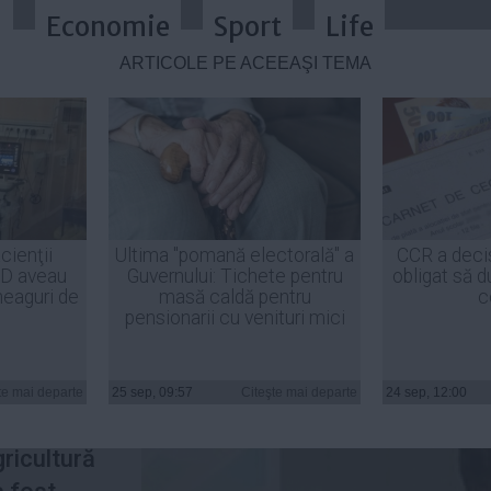
a
Economie
Sport
Life
ARTICOLE PE ACEEAŞI TEMĂ
, Aurel Pană, a fost condamnat la 
cienţii
Ultima "pomană electorală" a
CCR a deci
ID aveau
Guvernului: Tichete pentru
obligat să d
heaguri de
masă caldă pentru
c
pensionarii cu venituri mici
ral
te mai departe
25 sep, 09:57
Citeşte mai departe
24 sep, 12:00
 Plăţi şi
gricultură