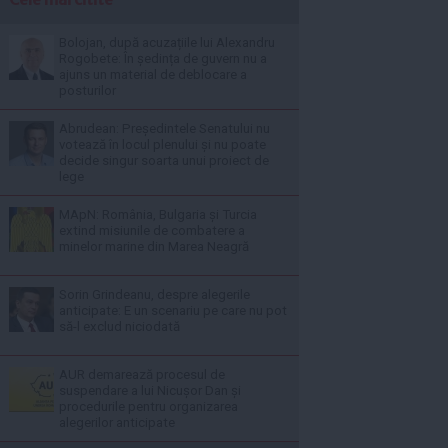
Bolojan, după acuzațiile lui Alexandru
Rogobete: În ședința de guvern nu a
ajuns un material de deblocare a
posturilor
Abrudean: Președintele Senatului nu
votează în locul plenului și nu poate
decide singur soarta unui proiect de
lege
MApN: România, Bulgaria și Turcia
extind misiunile de combatere a
minelor marine din Marea Neagră
Sorin Grindeanu, despre alegerile
anticipate: E un scenariu pe care nu pot
să-l exclud niciodată
AUR demarează procesul de
suspendare a lui Nicușor Dan și
procedurile pentru organizarea
alegerilor anticipate