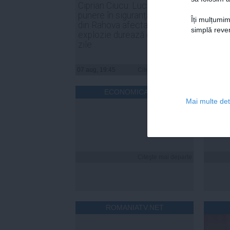
Ciprian Ciucu: Lucrările de
PSD: 
punere în siguranță a blocului
sunt o
Îți mulțumim
din Rahova afectat de
de for
simplă reven
explozie durează circa 50 de
noast
zile
07 aug, 19:45
Citeşte mai departe
07 aug, 
ECONOMICA.NET
Mai multe deta
Citeşte mai departe
ROMANIATV.NET