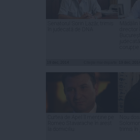
Senatorul Sorin Lazăr, trimis
Mădălin 
în judecată de DNA
director 
București
judecată 
corupție
19 dec, 2014
Citeşte mai departe
19 dec, 201
Curtea de Apel îl menține pe
Nou dosa
Romeo Stavarache în arest
Solomon:
la domiciliu
trimis în