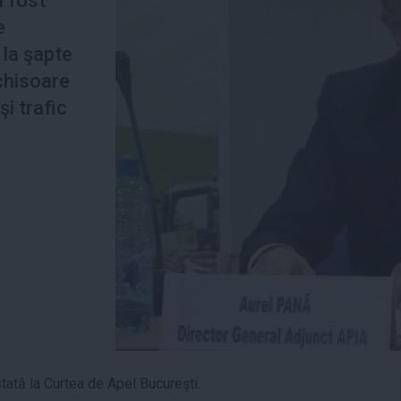
a fost
e
 la şapte
nchisoare
şi trafic
stată la Curtea de Apel Bucureşti.