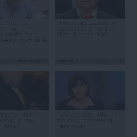
Dumitru, fost
Motivarea judecătorilor în
în Primăria
cazul arestării primarul din
, a fost trimis în
Pitești Tudor Pendiuc
pentru infracțiuni de
4
Citeşte mai departe
19 dec, 2014
Citeşte mai departe
r pentru Antonie
Presa americană: Iohannis
 Fostul primar,
trebuie să colaboreze cu
 judecată
Laura Kovesi