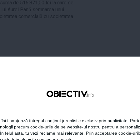
suma de 516.871,00 lei la care se
t lui Aurel Pană semnarea unui
ocietatea comercială cu societatea
tweet
pin it
share
 își finanțează întregul conținut jurnalistic exclusiv prin publicitate. Parte
hnologii precum cookie-urile de pe website-ul nostru pentru a personali
 În felul ăsta, tu vezi reclame mai relevante. Prin acceptarea cookie-urilo
ceste tehnologii în continuare pe site.