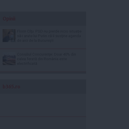
Opinii
Florin Cîţu: PSD nu pierde nicio situaţie
să-i arate lui Putin că îi susţine agenda
de aici de la Bucureşti
Consiliul Concurenţei: Doar 40% din
calea ferată din România este
electrificată
b365.ro