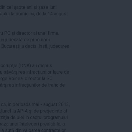
in cei şapte ani şi şase luni
stului la domiciliu, de la 14 august
PC şi director al unei firme,
 în judecată de procurorii
l Bucureşti a decis, însă, judecarea
ticorupţie (DNA) au dispus
u săvârşirea infracţiunilor luare de
eorge Voinea, director la SC
şirea infracţiunilor de trafic de
ut că, în perioada mai - august 2013,
djunct la APIA şi de preşedinte al
ziţia de ulei în cadrul programului
za unei înţelegeri prealabile, a
la sută din valoarea contractelor