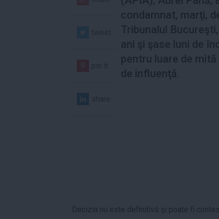
(APIA), Aurel Pană, 
condamnat, marţi, d
Tribunalul Bucureşti,
tweet
ani şi şase luni de î
pentru luare de mită 
pin it
de influenţă.
share
Decizia nu este definitivă şi poate fi conte