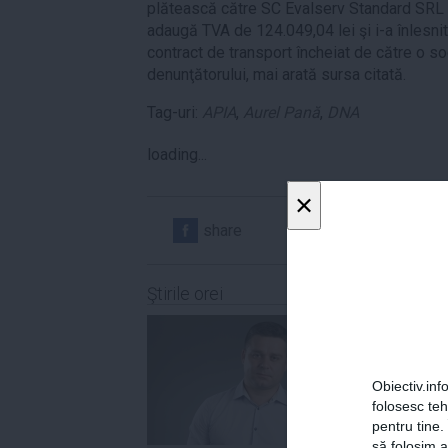
plătească către SC Evalserv Standard SRL 
adaugă TVA de 124.049,04 lei şi i-a înlesni
contract de transport încheiat de către o s
denunţătorului, mai arată sursa citată.
Tag-uri:
APIA
,
Aurel Pană
,
DNA
loading...
×
share
share
Ştirile orei
Obiectiv.info
folosesc te
pentru tine.
să folosim a