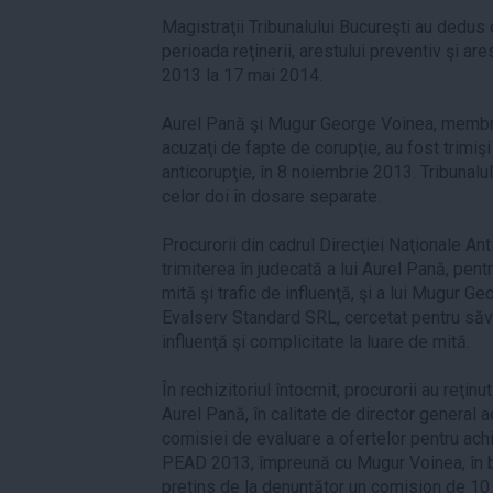
Magistraţii Tribunalului Bucureşti au dedus d
perioada reţinerii, arestului preventiv şi are
2013 la 17 mai 2014.
Aurel Pană şi Mugur George Voinea, membru 
acuzaţi de fapte de corupţie, au fost trimişi
anticorupţie, în 8 noiembrie 2013. Tribunalu
celor doi în dosare separate.
Procurorii din cadrul Direcţiei Naţionale An
trimiterea în judecată a lui Aurel Pană, pentr
mită şi trafic de influenţă, şi a lui Mugur G
Evalserv Standard SRL, cercetat pentru săvâr
influenţă şi complicitate la luare de mită.
În rechizitoriul întocmit, procurorii au reţin
Aurel Pană, în calitate de director general a
comisiei de evaluare a ofertelor pentru achi
PEAD 2013, împreună cu Mugur Voinea, în ba
pretins de la denunţător un comision de 10 