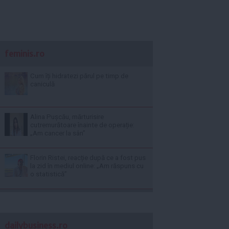
feminis.ro
Cum îți hidratezi părul pe timp de
caniculă
Alina Pușcău, mărturisire
cutremurătoare înainte de operație:
„Am cancer la sân”
Florin Ristei, reacție după ce a fost pus
la zid în mediul online: „Am răspuns cu
o statistică”
dailybusiness.ro