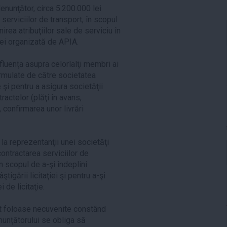
nunţător, circa 5.200.000 lei
serviciilor de transport, în scopul
nirea atribuţiilor sale de serviciu în
lei organizată de APIA.
fluenţa asupra celorlalţi membri ai
formulate de către societatea
 şi pentru a asigura societăţii
ractelor (plăţi în avans,
, confirmarea unor livrări
 la reprezentanţii unei societăţi
ntractarea serviciilor de
n scopul de a-şi îndeplini
ştigării licitaţiei şi pentru a-şi
 de licitaţie.
ut foloase necuvenite constând
enunţătorului se obliga să