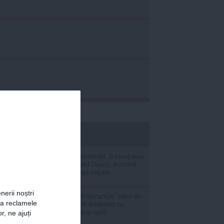
stiripesurse.ro
Noi tensiuni în Groenlanda: O companie
apropiată de Donald Trump, acuzată
că pregătește foraje ilegale
nerii noștri
Prognoză meteo în București: Valul de
za reclamele
căldură va alterna în weekend cu
perioade de averse şi vijelii
r, ne ajuți