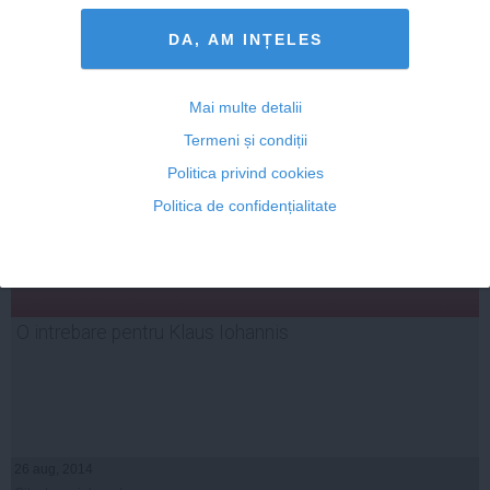
26 aug, 2014
DA, AM INȚELES
Citeşte mai departe
Mai multe detalii
Termeni și condiții
Politica privind cookies
Politica de confidențialitate
O intrebare pentru Klaus Iohannis
26 aug, 2014