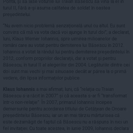
Ponta, și să lase voturile lui Traian Băsescu să vină la el în
turul II, fără a-și asuma calitatea de soldat în oastea
președintelui.
“Nu avem nicio problemă senzaţională unul cu altul. Eu sunt
convins că mă va vota dacă voi ajunge în turul doi”, a declarat,
luni, Klaus Werner Iohannis, spre uimirea milioanelor de
români care au votat pentru demiterea lui Băsescu în 2012.
Iohannis a votat la rândul lui pentru demiterea președintelui în
2012, conform propriilor declarații, dar a votat și pentru
Băsescu, în turul II al alegerilor din 2004. Legăturile dintre cei
doi sunt mai vechi și mai sinuoase decât ar părea la o primă
vedere, din lipsa informațiilor publice.
Klaus Iohannis
a mai afirmat, luni, că “relaţia cu Traian
Băsescu s-a răcit în 2007” și că aceasta s-ar fi “transformat
într-o non-relaţie”. În 2007, primarul Iohannis începea
demersurile pentru acordarea titlului de Cetăţean de Onoare
președintelui Băsescu, iar un an mai târziu mărturisea că
este dezamăgit de faptul că Băsescu nu a răspuns în nici un
fel invitaţiei. Cu toate acestea, în iunie 2009, Iohannis declara