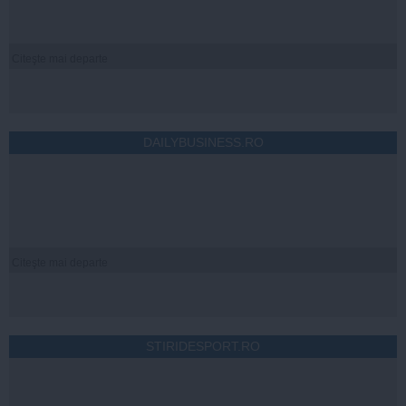
Citeşte mai departe
DAILYBUSINESS.RO
Citeşte mai departe
STIRIDESPORT.RO