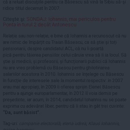
că a reluat discuţiile pentru ca Băsescu să vină la Sibiu să-şi
ridice titlul decernat în 2007.
Citeşte şi:
SONDAJ: Iohannis, mai periculos pentru
Ponta în turul 2 decât Antonescu
Relație sau non-relație, e bine că Iohannis a recunoscut că nu
are nimic de împărțit cu Traian Băsescu, ca să știe și toți
pensionarii, despre candidatul ACL, că nu îi poartă
pică pentru tăierea pensiilor celui căruia vrea să îi ia locul. Să
știe și medicii, și profesorii, și funcționarii publici că Iohannis
nu are vreo problemă cu Băsescu pentru ghilotinarea
salariilor acestora în 2010. Iohannis se înțelege cu Băsescu
în funcție de interesele sale la momentul respectiv: în 2007
erau mai apropiați, în 2009 îi oferea sprijin Elenei Băsescu
pentru a ajunge europarlamentar, în 2012 îl voia demis pe
președinte, iar acum, în 2014, candidatul Iohannis nu se poate
exprima cu adevărat liber, pentru că îi stau în gât trei cuvinte:
“Da, sunt băsist”.
Tag-uri:
campanie electorală
,
elena udrea
,
Klaus Iohannis
,
traian basescu