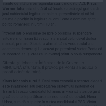
înainte de înlăturarea regimului său, candidatul ACL
Klaus
Auto
Werner Iohannis
a hotărât să înceteze patinajul grațios din
Sport
jurul subiectului legăturilor sale cu președintele și să își
asume o poziție în legătură cu omul care a dominat spațiul
Handbal
politic românesc în ultimii 10 ani.
Box
Întrebat într-o emisiune despre o posibilă suspendare
Baschet
viitoare a lui Traian Băsescu la sfârșitul celui de-al doilea
Tenis
mandat, primarul Sibiului a afirmat că nu vede rostul unui
asemenea demers și l-a acuzat pe premierul Victor Ponta că
Alte sporturi
ar încearcă să își creeze un avantaj printr-o nouă suspendare.
Life
Citeşte şi:
I
ohannis: Întâlnirea de la Grivco - o
Funny
MINCIUNĂ sfruntată. Îl provoc pe Ponta să aducă o
probă oricât de mică
Travel
Stil de viata
Klaus Iohannis turul 2.
Deși tema centrală a acestor alegeri
este înlăturarea sau perpetuarea sistemului instaurat de
Traian Băsescu, candidatul Iohannis ar vrea să stea pe gard
și să se uite la purtătoarea sa neoficială de cuvânt, Elena
Udrea, cum dă cu pietre în curtea candidatului PSD, Victor