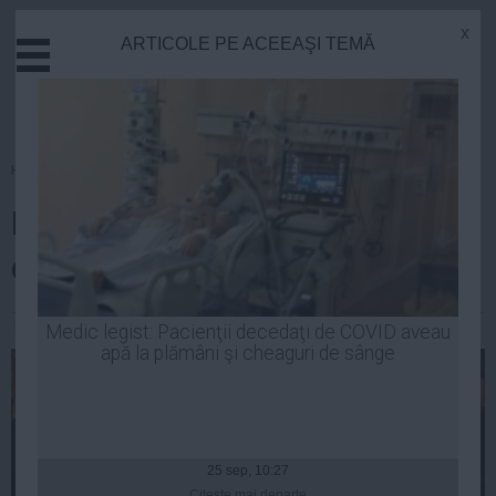
x
ARTICOLE PE ACEEAŞI TEMĂ
Actual
Economie
Justitie
Externe
Homepage
»
Opinii
Educatie
Klaus Iohannis, declarație de
Sanatate
Stiinta
dragoste pentru Traian Băsescu
Tehnologie
Cultura
Elena Constantin
| 26 aug, 2014
Medic legist: Pacienţii decedaţi de COVID aveau
apă la plămâni şi cheaguri de sânge
Mediu
Life
Politica
Guvern
25 sep, 10:27
Citeşte mai departe