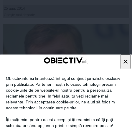
25 aug, 2014
Citeşte mai departe
×
Obiectiv.info își finanțează întregul conținut jurnalistic exclusiv
prin publicitate. Partenerii noștri folosesc tehnologii precum
cookie-urile de pe website-ul nostru pentru a personaliza
reclamele pentru tine. În felul ăsta, tu vezi reclame mai
De ce este posibilă o candidatură independentă a lui
relevante. Prin acceptarea cookie-urilor, ne ajuți să folosim
Crin Antonescu. Iohannis nu a scăpat de griji
aceste tehnologii în continuare pe site.
Îți mulțumim pentru acest accept și îți reamintim că îți poți
schimba oricând opțiunea printr-o simplă revenire pe site!