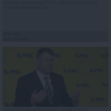
Colecția de primăvară 2015: Sulfina Barbu prezintă
moțiunea florilor de măr
25 noi, 2014
Citeşte mai departe
Iohannis: Este posibil ca PNL să aibă în 2015