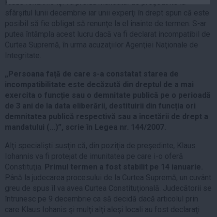
Klaus Iohannis îşi va prelua mandatul de preşedinte la
Auto
sfârşitul lunii decembrie iar unii experţi în drept spun că este
Sport
posibil să fie obligat să renunţe la el înainte de termen. S-ar
putea întâmpla acest lucru dacă va fi declarat incompatibil de
Handbal
Curtea Supremă, în urma acuzaţiilor Agenţiei Naţionale de
Integritate.
Box
Baschet
„Persoana față de care s-a constatat starea de
incompatibilitate este decăzută din dreptul de a mai
Tenis
exercita o funcție sau o demnitate publică pe o perioadă
Alte sporturi
de 3 ani de la data eliberării, destituirii din funcția ori
Life
demnitatea publică respectivă sau a încetării de drept a
mandatului (...)”, scrie în Legea nr. 144/2007.
Funny
Alţi specialişti susţin că, din poziţia de preşedinte, Klaus
Travel
Iohannis va fi protejat de imunitatea pe care i-o oferă
Stil de viata
Constituţia.
Primul termen a fost stabilit pe 14 ianuarie.
Până la judecarea procesului de la Curtea Supremă, un cuvânt
greu de spus îl va avea Curtea Constituţională. Judecătorii se
întrunesc pe 9 decembrie ca să decidă dacă articolul prin
care Klaus Iohanis şi mulţi alţi aleşi locali au fost declaraţi