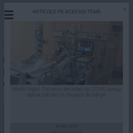
x
ARTICOLE PE ACEEAŞI TEMĂ
Actual
Economie
Justitie
Externe
Homepage
»
Politica
Educatie
Klaus Iohannis, între renunțarea
Sanatate
Stiinta
la mandat și imunitatea
Tehnologie
Constituției
Cultura
Medic legist: Pacienţii decedaţi de COVID aveau
apă la plămâni şi cheaguri de sânge
Mediu
| 26 noi, 2014
Life
Politica
Guvern
25 sep, 10:27
Citeşte mai departe