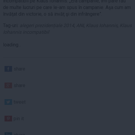
incompatibil pe Klaus Iohannis: „Era campanie, îmi pare rău
de multe lucruri pe care le-am spus în campanie. Aşa cum am
învăţat din victorie, o să invăţ şi din infrângere”.
Tag-uri:
alegeri prezidențiale 2014
,
ANI
,
Klaus Iohannis
,
Klaus
Iohannis incompatibil
loading...
share
share
tweet
pin it