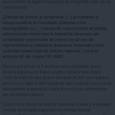
incompatibili de Agenţia Naţională de Integritate este sau nu
constituţional.
„Funcţia de primar şi viceprimar, (...) preşedinte şi
vicepreşedinte al Consiliului Judeţean este
incompatibilă cu (...) funcţia de reprezentant al unităţii
administrativ-teritoriale în Adunările Generale ale
societăţilor comerciale de interes local sau de
reprezentant al statului în Adunarea Generală a unei
societăţi comerciale de interes naţional”, scrie în
articolul 87 din Legea 161/2003.
Dacă acest articol va fi declarat neconstituţional, atunci
dosarul împotriva lui Klaus Iohannis rămâne fără obiect.
1.200 de edili din ţară au fost declaraţi de ANI incompatibili
pentru că au deţinut atât funcţia de ales local cât şi pe cea de
reprezentant al autorităţii locale în consilii de administraţie
ale societăţilor publice.
Victor Ponta spune că regretă momentul în care s-a declarat
convins că instanţa supremă îl va declara imediat