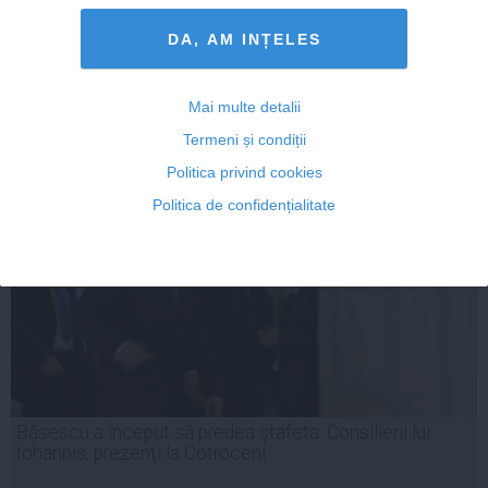
DA, AM INȚELES
26 noi, 2014
Mai multe detalii
Citeşte mai departe
Termeni și condiții
Politica privind cookies
Politica de confidențialitate
Băsescu a început să predea ştafeta. Consilierii lui
Iohannis, prezenţi la Cotroceni