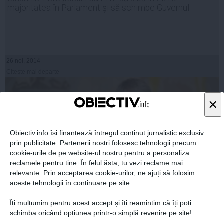
majoritatea în Parlament şi să schimbe Guvernul
26 noi, 2014
Citeşte mai departe
×
Obiectiv.info își finanțează întregul conținut jurnalistic exclusiv
prin publicitate. Partenerii noștri folosesc tehnologii precum
cookie-urile de pe website-ul nostru pentru a personaliza
reclamele pentru tine. În felul ăsta, tu vezi reclame mai
relevante. Prin acceptarea cookie-urilor, ne ajuți să folosim
aceste tehnologii în continuare pe site.
Îți mulțumim pentru acest accept și îți reamintim că îți poți
Veşti proaste pentru cei certaţi cu legea. Anunţul făcut
schimba oricând opțiunea printr-o simplă revenire pe site!
de Iohannis la conferinţa DNA