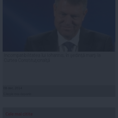
Incompatibilitatea lui Iohannis, în şedinţă marţi la
Curtea Constituţionalţă
08 dec, 2014
Citeşte mai departe
Cele mai citite