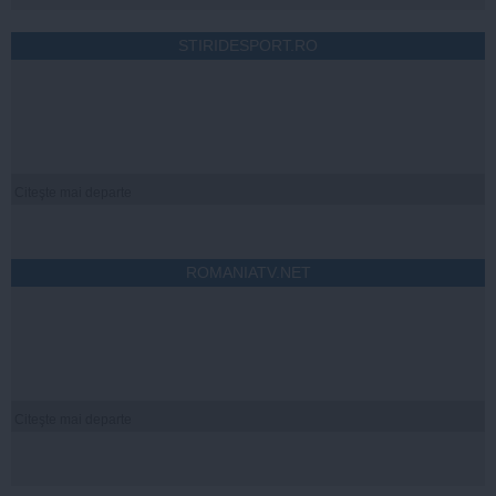
STIRIDESPORT.RO
Citeşte mai departe
ROMANIATV.NET
Citeşte mai departe