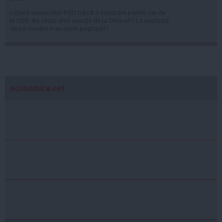
Liderul senatorilor PSD ridică o întrebare pentru cei de
la USR: Ați văzut vreo reacție de la ONG-uri? La explozia
de pe Dunăre n-au murit peștișori?
economica.net