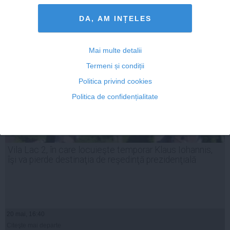
20 mai, 16:09
Citeşte mai departe
DA, AM INȚELES
Mai multe detalii
Termeni și condiții
Politica privind cookies
Politica de confidențialitate
Vila Lac 2, în care locuieşte temporar Klaus Iohannis,
îşi va pierde destinaţia de reşedinţă prezidenţială
20 mai, 16:40
Citeşte mai departe