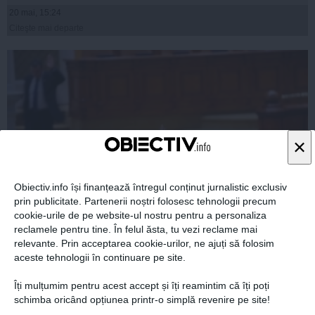
20 mai, 15:24
Citeşte mai departe
×
Obiectiv.info își finanțează întregul conținut jurnalistic exclusiv
prin publicitate. Partenerii noștri folosesc tehnologii precum
cookie-urile de pe website-ul nostru pentru a personaliza
KLAUS IOHANNIS, înfrânt în Parlament
reclamele pentru tine. În felul ăsta, tu vezi reclame mai
relevante. Prin acceptarea cookie-urilor, ne ajuți să folosim
aceste tehnologii în continuare pe site.
Îți mulțumim pentru acest accept și îți reamintim că îți poți
schimba oricând opțiunea printr-o simplă revenire pe site!