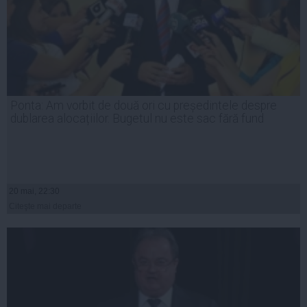
Ponta: Am vorbit de două ori cu președintele despre
dublarea alocațiilor. Bugetul nu este sac fără fund
20 mai, 22:30
Citeşte mai departe