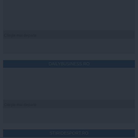
Citeşte mai departe
DAILYBUSINESS.RO
Citeşte mai departe
STIRIDESPORT.RO