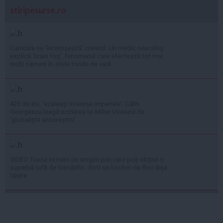
stiripesurse.ro
Canicula ne 'încețoșează' creierul: Un medic neurolog
explică 'brain fog', fenomenul care afectează tot mai
mulți oameni în zilele toride de vară
425 de ani, 'aceleași interese imperiale': Călin
Georgescu leagă uciderea lui Mihai Viteazul de
'globaliștii anticreștini'
VIDEO Trucul extrem de simplu prin care poți obține o
superbă tufă de trandafiri, dintr-un buchet de flori deja
tăiate