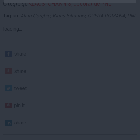
Citeşte şi:
KLAUS IOHANNIS, decorat de PNL
Auto
Sport
Tag-uri:
Alina Gorghiu
,
Klaus Iohannis
,
OPERA ROMANA
,
PNL
Handbal
loading...
Box
Baschet
share
Tenis
Alte sporturi
share
Life
Funny
tweet
Travel
pin it
Stil de viata
share