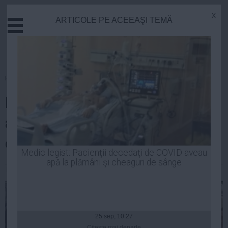
x
ARTICOLE PE ACEEAŞI TEMĂ
Actual
Economie
Justitie
Externe
Homepage
»
Actual
Educatie
Klaus Iohannis, prezent la
Sanatate
Stiinta
aniversarea a 140 ani de
Tehnologie
existență a PNL
Cultura
Medic legist: Pacienţii decedaţi de COVID aveau
apă la plămâni şi cheaguri de sânge
Mediu
Robert Georgescu
| 20 mai, 19:16
Life
Politica
Guvern
25 sep, 10:27
Citeşte mai departe