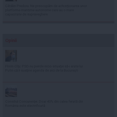
Cătălin Predoiu: Ne preocupăm de achiziționarea unor
platforme maritime autonome care au o mare
capacitate de supraveghere
Opinii
Florin Cîţu: PSD nu pierde nicio situaţie să-i arate lui
Putin că îi susţine agenda de aici de la Bucureşti
Consiliul Concurenţei: Doar 40% din calea ferată din
România este electrificată