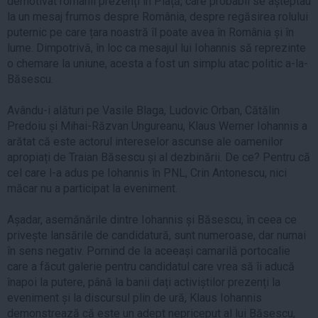
demotivat românii prezenți în Piață, care probabil se așteptau
la un mesaj frumos despre România, despre regăsirea rolului
puternic pe care țara noastră îl poate avea în România și în
lume. Dimpotrivă, în loc ca mesajul lui Iohannis să reprezinte
o chemare la uniune, acesta a fost un simplu atac politic a-la-
Băsescu.
Avându-i alături pe Vasile Blaga, Ludovic Orban, Cătălin
Predoiu și Mihai-Răzvan Ungureanu, Klaus Werner Iohannis a
arătat că este actorul intereselor ascunse ale oamenilor
apropiați de Traian Băsescu și al dezbinării. De ce? Pentru că
cel care l-a adus pe Iohannis în PNL, Crin Antonescu, nici
măcar nu a participat la eveniment.
Așadar, asemănările dintre Iohannis și Băsescu, în ceea ce
privește lansările de candidatură, sunt numeroase, dar numai
în sens negativ. Pornind de la aceeași camarilă portocalie
care a făcut galerie pentru candidatul care vrea să îi aducă
înapoi la putere, până la banii dați activiștilor prezenți la
eveniment și la discursul plin de ură, Klaus Iohannis
demonstrează că este un adept nepriceput al lui Băsescu,