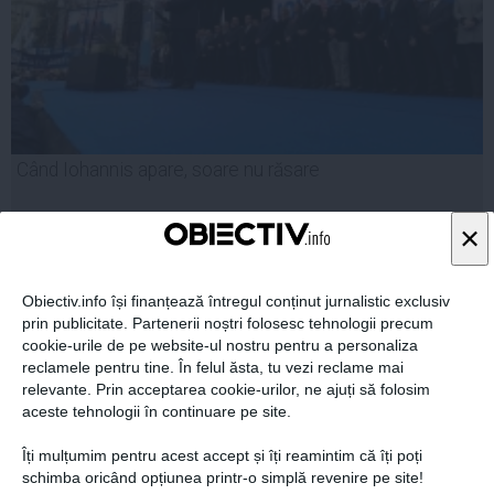
Când Iohannis apare, soare nu răsare
×
Obiectiv.info își finanțează întregul conținut jurnalistic exclusiv
28 sep, 2014
prin publicitate. Partenerii noștri folosesc tehnologii precum
Citeşte mai departe
cookie-urile de pe website-ul nostru pentru a personaliza
reclamele pentru tine. În felul ăsta, tu vezi reclame mai
relevante. Prin acceptarea cookie-urilor, ne ajuți să folosim
aceste tehnologii în continuare pe site.
Îți mulțumim pentru acest accept și îți reamintim că îți poți
schimba oricând opțiunea printr-o simplă revenire pe site!