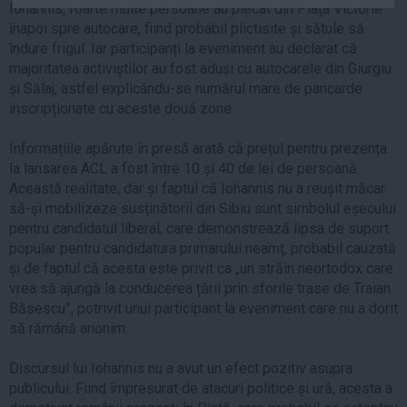
Iohannis, foarte multe persoane au plecat din Piața Victorie
Auto
înapoi spre autocare, fiind probabil plictisite și sătule să
Sport
îndure frigul. Iar participanți la eveniment au declarat că
majoritatea activiștilor au fost aduși cu autocarele din Giurgiu
Handbal
și Sălaj, astfel explicându-se numărul mare de pancarde
Box
inscripționate cu aceste două zone.
Baschet
Informațiile apărute în presă arată că prețul pentru prezența
Tenis
la lansarea ACL a fost între 10 și 40 de lei de persoană.
Această realitate, dar și faptul că Iohannis nu a reușit măcar
Alte sporturi
să-și mobilizeze susținătorii din Sibiu sunt simbolul eșecului
Life
pentru candidatul liberal, care demonstrează lipsa de suport
popular pentru candidatura primarului neamț, probabil cauzată
Funny
și de faptul că acesta este privit ca „un străin neortodox care
Travel
vrea să ajungă la conducerea țării prin sforile trase de Traian
Stil de viata
Băsescu”, potrivit unui participant la eveniment care nu a dorit
să rămână anonim.
Discursul lui Iohannis nu a avut un efect pozitiv asupra
publicului. Fiind împresurat de atacuri politice și ură, acesta a