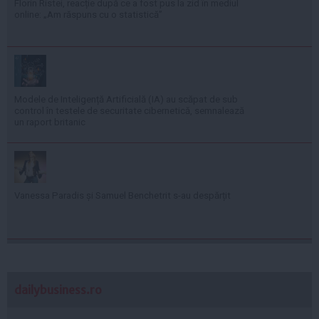
Florin Ristei, reacție după ce a fost pus la zid în mediul
online: „Am răspuns cu o statistică”
Modele de Inteligență Artificială (IA) au scăpat de sub
control în testele de securitate cibernetică, semnalează
un raport britanic
Vanessa Paradis și Samuel Benchetrit s-au despărțit
dailybusiness.ro