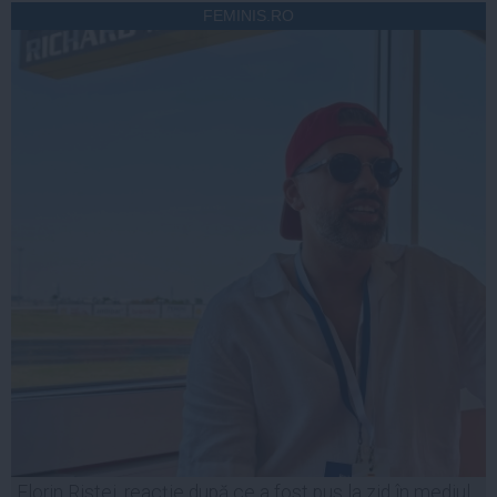
FEMINIS.RO
Florin Ristei, reacție după ce a fost pus la zid în mediul