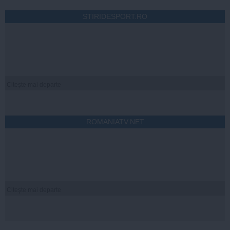
STIRIDESPORT.RO
Citeşte mai departe
ROMANIATV.NET
Citeşte mai departe