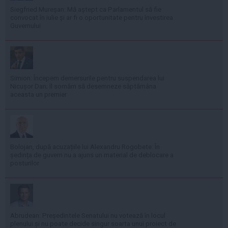
Siegfried Mureșan: Mă aștept ca Parlamentul să fie
convocat în iulie și ar fi o oportunitate pentru învestirea
Guvernului
Simion: Începem demersurile pentru suspendarea lui
Nicușor Dan; îl somăm să desemneze săptămâna
aceasta un premier
Bolojan, după acuzațiile lui Alexandru Rogobete: În
ședința de guvern nu a ajuns un material de deblocare a
posturilor
Abrudean: Președintele Senatului nu votează în locul
plenului și nu poate decide singur soarta unui proiect de