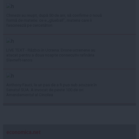
Chinezii au reușit, după 50 de ani, să confirme o nouă
formă de materie: ce e „glueball”, materia care îi
fascinează pe cercetători
LIVE TEXT - Război în Ucraina: Drone ucrainene au
atacat pentru a doua noapte consecutiv rafinăria
Slavneft-Ianos
Anthony Fauci, la un pas de a fi pus sub acuzare în
Senatul SUA. A invocat de peste 100 de ori
Amendamentul al Cincilea
economica.net