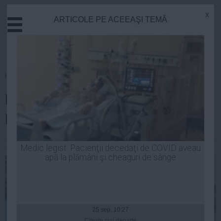
x
ARTICOLE PE ACEEAŞI TEMĂ
Actual
Economie
Justitie
Externe
Homepage
»
Opinii
Educatie
Lansarea lui Iohannis - deja-vu
Sanatate
Stiinta
Băsescu 2009?
Tehnologie
Cultura
Andrei Pop
| 28 sep, 2014
Medic legist: Pacienţii decedaţi de COVID aveau
apă la plămâni şi cheaguri de sânge
Mediu
Life
Politica
Guvern
25 sep, 10:27
Citeşte mai departe