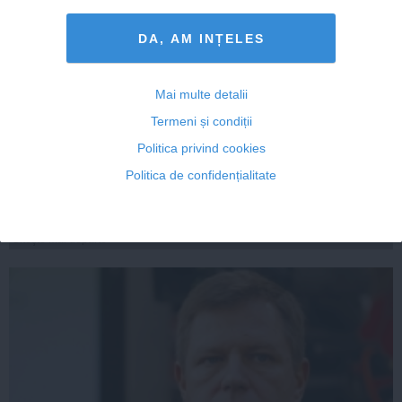
DA, AM INȚELES
Mai multe detalii
Iohannis vs. Ponta – „Marea Dezbinare” vs. „Marea
Termeni și condiții
Unire”
Politica privind cookies
Politica de confidențialitate
28 sep, 2014
Citeşte mai departe