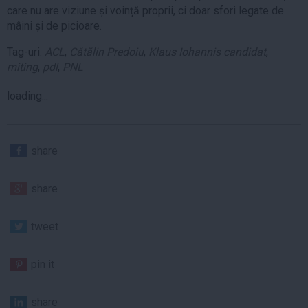
care nu are viziune și voință proprii, ci doar sfori legate de
mâini și de picioare.
Tag-uri:
ACL
,
Cătălin Predoiu
,
Klaus Iohannis candidat
,
miting
,
pdl
,
PNL
loading...
share
share
tweet
pin it
share