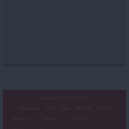
Copyright ©2013 OBIECTIV.info
Toate Ştirile
Autori
Taguri
Hartă site
Contact
NOOBZ.ro
B365.RO
RTV.NET