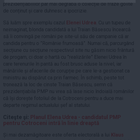
prezidențiabililor par mai degrabă o colecție de fraze golite
Auto
de conținut și care duhnesc a ipocrizie.
Sport
Să luăm spre exemplu cazul
Elenei Udrea
. Cu un tupeu de
Handbal
neimaginat, blonda candidată a lui Traian Băsescu încearcă
să îi convingă pe români pe site-ul său de campanie că ar
Box
candida pentru o ”Românie frumoasă”. Numai că, parcurgând
Baschet
secțiune cu secțiune respectivul site nu găsim nicio frântură
Tenis
de progam, ci doar o hartă cu ”realizările” Elenei Udrea în
care terenurile în pantă au fost brusc aduse la nivel, iar
Alte sporturi
mânăriile și afacerile de corupție pe care le-a gestionat ca
Life
ministru au dispărut ca prin farmec. În schimb, peste tot
tronează la loc de cinste Traian Băsescu, semn că
Funny
prezidențiabila PMP nu vrea să lase nicio îndoială românilor
Travel
că își dorește fotoliul de la Cotroceni pentru a duce mai
departe regimul actualului șef al statului.
Stil de viata
Citeşte şi:
Planul Elena Udrea - candidatul PMP
pentru Cotroceni intră în linie dreaptă
Și mai dezamăgitoare este oferta electorală a lui
Klaus