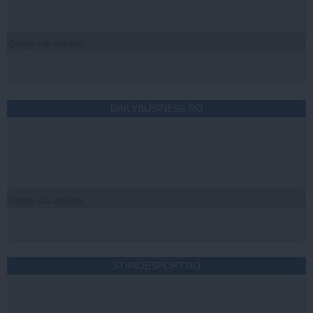
Citeşte mai departe
DAILYBUSINESS.RO
Citeşte mai departe
STIRIDESPORT.RO