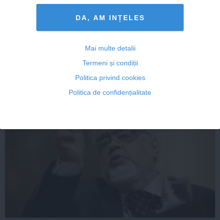
Iohannis le spune românilor să nu aștepte explicații cu
DA, AM INȚELES
privire la problemele sale
Mai multe detalii
Termeni și condiții
27 sep, 2014
Politica privind cookies
Citeşte mai departe
Politica de confidențialitate