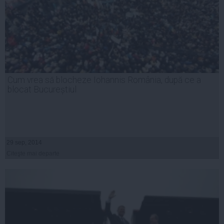
Cum vrea să blocheze Iohannis România, după ce a
blocat Bucureștiul
29 sep, 2014
Citeşte mai departe