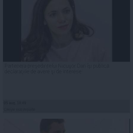
Partenera preşedintelui Nicuşor Dan îşi publică
declaraţiile de avere şi de interese
05 aug, 18:49
Citeşte mai departe