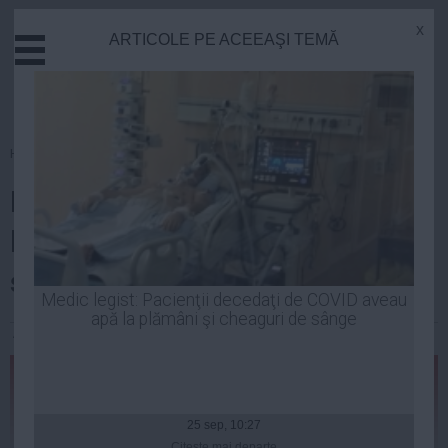
x
ARTICOLE PE ACEEAŞI TEMĂ
Actual
Economie
Justitie
Externe
Homepage
»
Opinii
Educatie
Elena Udrea și Klaus Iohannis își
Sanatate
Stiinta
bat joc de “România frumoasă”
Tehnologie
și “România lucrului bine făcut”
Cultura
Medic legist: Pacienţii decedaţi de COVID aveau
apă la plămâni şi cheaguri de sânge
Mediu
Andrei Pop
| 29 sep, 2014
Life
Politica
Guvern
25 sep, 10:27
Citeşte mai departe