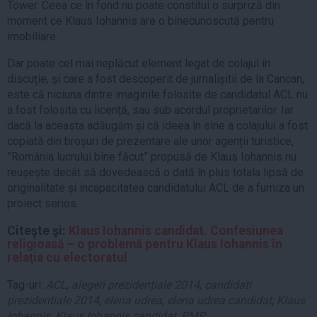
Tower. Ceea ce în fond nu poate constitui o surpriză din
moment ce Klaus Iohannis are o binecunoscută pentru
imobiliare.
Dar poate cel mai neplăcut element legat de colajul în
discuție, și care a fost descoperit de jurnalișitii de la Cancan,
este că niciuna dintre imaginile folosite de candidatul ACL nu
a fost folosita cu licență, sau sub acordul proprietarilor. Iar
dacă la aceasta adăugăm și că ideea în sine a colajului a fost
copiată din broșuri de prezentare ale unor agenții turistice,
”România lucrului bine făcut” propusă de Klaus Iohannis nu
reușește decât să dovedească o dată în plus totala lipsă de
originalitate și incapacitatea candidatului ACL de a furniza un
proiect serios.
Citeşte şi:
Klaus Iohannis candidat. Confesiunea
religioasă – o problemă pentru Klaus Iohannis în
relaţia cu electoratul
Tag-uri:
ACL
,
alegeri prezidențiale 2014
,
candidati
prezidentiale 2014
,
elena udrea
,
elena udrea candidat
,
Klaus
Iohannis
,
Klaus Iohannis candidat
,
PMP