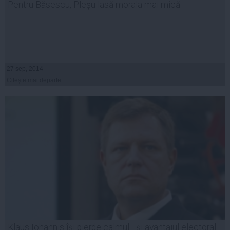
Pentru Băsescu, Pleșu lasă morala mai mică
27 sep, 2014
Citeşte mai departe
Klaus Iohannis își pierde calmul... și avantajul electoral