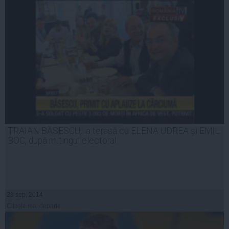
TRAIAN BĂSESCU, la terasă cu ELENA UDREA și EMIL
BOC, după mitingul electoral
28 sep, 2014
Citeşte mai departe