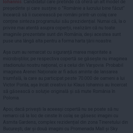
Iohannis
. Candidatul care pretinde că oferă un alt model de
președinte și care susține o ”Românie a lucrului bine făcut”
încearcă să îi cucerească pe români printr-un colaj care
conține sinteza programului său prezidențial. Numai că, la o
privire mai atentă asupra coperții, realizăm că nu toate
imaginile prezentate sunt din România, deși acestea sunt
puse una lângă alta pentru a forma harta țării noastre.
Așa cum au remarcat cu siguranță marea majoritate a
microbiștilor, pe respectiva copertă se găsește nu imaginea
stadionului nostru național, ci a celui din Varșovia. Probabil
imaginea Arenei Naționale ar fi adus aminte de lansarea
triumfală, la care au participat peste 70.000 de oameni a lui
Victor Ponta, așa încât creativii lui Klaus Iohannis au încercat
să găsească o soluție originală și să mute România în
Polonia.
Apoi, dacă privești la aceeași copertă nu se poate să nu
remarci că la loc de cinste în colaj se găsesc imagini cu
Asmita Gardens, complex rezidențial din zona Tineretului din
București, dar și două imagini cu Promenada Mall și Sky