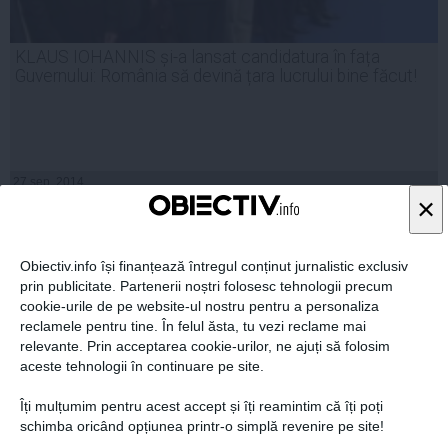
KLAUS IOHANNIS și-a lansat candidatura în fața
Guvernului: România să devină țara lucrului bine făcut!
27 sep, 2014
×
Citeşte mai departe
Obiectiv.info își finanțează întregul conținut jurnalistic exclusiv
prin publicitate. Partenerii noștri folosesc tehnologii precum
cookie-urile de pe website-ul nostru pentru a personaliza
reclamele pentru tine. În felul ăsta, tu vezi reclame mai
relevante. Prin acceptarea cookie-urilor, ne ajuți să folosim
aceste tehnologii în continuare pe site.
Îți mulțumim pentru acest accept și îți reamintim că îți poți
schimba oricând opțiunea printr-o simplă revenire pe site!