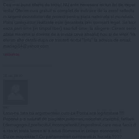
Cea mai buna oferta de lucru! NU este necesara niciun fel de exper
ienta! Oferim curs gratuit si complet de instruire de la zero! sellecta
m urgent dezvoltatori de proiect pentru piata nationala si mondiala.
Plata castigurilor realizate este garantata prin contract legal. Se lucr
eaza part-time (in timpul liber) sau full-time, la alegere. Cerem serio
zitate maxima si dorinta de a invata ceva absolut nou si de viitor. Va
oferim alte detalii dupa ce trimiteti textul ”Info” la adresa de email:
madagi14@yahoo.com
raspunde
21 ian, 14:40
ion
Lasa-ne tata cu argumentele cum ca Ponta are legitimitate !!!!
Poporul s-a saturat de plagiator,mitoman,mocofan,coruptul, fariseu
l,demagogoul,prefacutul,incompetentul,impostorul,care ne-a facut d
e ras in toata lumea si a adus Romania in colaps economic !
Cu ce majoritate? Cu parlamentari cumparati la bucata ????