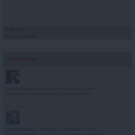
12 feb, 15:09
Citeşte mai departe
Cele mai citite
Manole: După plecarea din minister, nu am mai primit
aproape nicio informație despre legea salarizării
Siegfried Mureșan: Mă aștept ca Parlamentul să fie
convocat în iulie și ar fi o oportunitate pentru învestirea