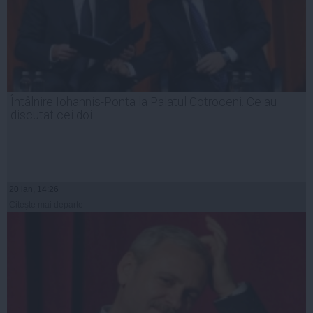
Întâlnire Iohannis-Ponta la Palatul Cotroceni. Ce au
discutat cei doi
20 ian, 14:26
Citeşte mai departe