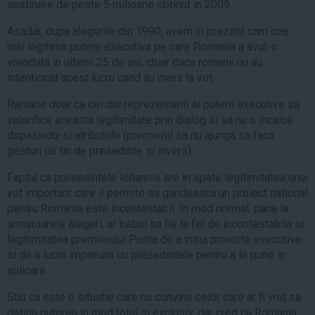
sustinere de peste 5 milioane obtinut in 2009.
Asadar, dupa alegerile din 1990, avem in prezent cam cea
mai legitima putere executiva pe care Romania a avut-o
vreodata in ultimii 25 de ani, chiar daca romanii nu au
intentionat acest lucru cand au mers la vot.
Ramane doar ca cei doi reprezentanti ai puterii executive sa
valorifice aceasta legitimitate prin dialog si sa nu o incalce
depasindu-si atributiile (premierul sa nu ajunga sa faca
gesturi ce tin de presedinte si invers).
Faptul ca presedintele Iohannis are in spate legitimitatea unui
vot important care ii permite sa gandeasca un proiect national
pentru Romania este incontestabil. In mod normal, pana la
urmatoarele alegeri, ar trebui sa fie la fel de incontestabila si
legitimitatea premierului Ponta de a initia proiecte executive
si de a lucra impreuna cu presedintele pentru a le pune in
aplicare.
Stiu ca este o situatie care nu convine celor care ar fi vrut sa
detina puterea in mod total si exclusiv, dar cred ca Romania