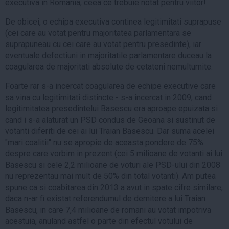
executiva in Romania, ceea ce trebuie notat pentru viitor!
De obicei, o echipa executiva continea legitimitati suprapuse
(cei care au votat pentru majoritatea parlamentara se
suprapuneau cu cei care au votat pentru presedinte), iar
eventuale defectiuni in majoritatile parlamentare duceau la
coagularea de majoritati absolute de cetateni nemultumite.
Foarte rar s-a incercat coagularea de echipe executive care
sa vina cu legitimitati distincte - s-a incercat in 2009, cand
legitimitatea presedintelui Basescu era aproape epuizata si
cand i s-a alaturat un PSD condus de Geoana si sustinut de
votanti diferiti de cei ai lui Traian Basescu. Dar suma acelei
"mari coalitii" nu se apropie de aceasta pondere de 75%
despre care vorbim in prezent (cei 5 milioane de votanti ai lui
Basescu si cele 2,2 milioane de voturi ale PSD-ului din 2008
nu reprezentau mai mult de 50% din total votanti). Am putea
spune ca si coabitarea din 2013 a avut in spate cifre similare,
daca n-ar fi existat referendumul de demitere a lui Traian
Basescu, in care 7,4 milioane de romani au votat impotriva
acestuia, anuland astfel o parte din efectul votului de