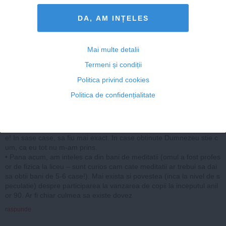
nvestesti in ziduri decat intr-o familie? Poate are o explicatie coeren
ta, poate ca aseara la B1 nu a fost suficient de clar - inainte de expl
DA, AM INȚELES
ica alte lucruri, cred ca ar fi foarte util sa clarifice acest lucru.
• ”Alţii au investit în educaţia copiilor, noi am investit în imobile”!!! As
adar, asta a fost explicatia domnului primar la intrebarile despre cel
Mai multe detalii
e 6 case pe care le are. 6 case obtinute dintr-un salariu de profesor
de liceu de fizica, spune domnia sa, prin meditatii. Daca are omul o
Termeni și condiții
reteta secreta de imbogatire a profesorilor de liceu, cred ca Romani
Politica privind cookies
a va avansa extraordinar de mult, iar bunastarea profesorilor va fi a
sigurata. Dar, dincolo de lipsa de explicatie pentru case, trebuie not
Politica de confidențialitate
ata atitudinea extrem de cinica despre prioritatile in viata ale romani
lor.
• Da-i incolo pe cei care vor copii si isi cheltuie banii pe asta. Noi su
ntem oameni ordonati, nu aruncam banii pe prostii, ii bagam in cas
e! In sase case, sa fiu mai exact. In case obtinute Dumnezeu stie c
um, ca eu tot nu m-am prins.
• Pana acum, am inteles ca din bani de meditatii (omul a fost profes
or de fizica la liceu – sunt curios cam cate meditatii ar trebui sa dai
sa obtii bani de 5-6 case!). Mai exista si povestea (inca la nivel de s
peculatie) despre participarea la vanzarea de copii la inceputul anil
or 90. Ar fi chiar culmea sa existe dovez
raspunde