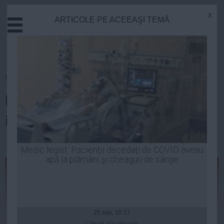
x
ARTICOLE PE ACEEAŞI TEMĂ
Actual
Economie
Justitie
Externe
Homepage
»
Opinii
Educatie
Legitimităţi multiple şi o şansă
Sanatate
Stiinta
istorică pentru România
Tehnologie
Cultura
Dan Sultănescu
| 20 ian, 20:49
Medic legist: Pacienţii decedaţi de COVID aveau
apă la plămâni şi cheaguri de sânge
Mediu
Life
Politica
Guvern
25 sep, 10:27
Citeşte mai departe