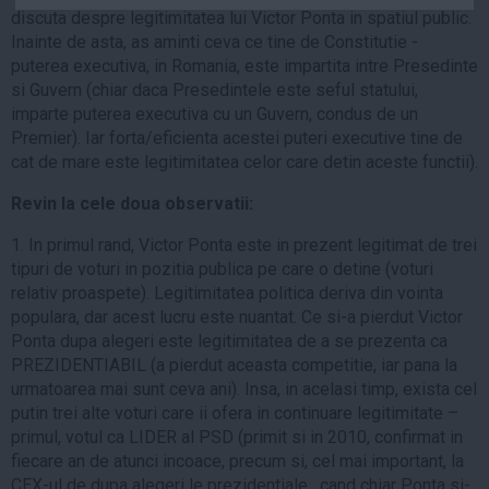
discuta despre legitimitatea lui Victor Ponta in spatiul public.
Auto
Inainte de asta, as aminti ceva ce tine de Constitutie -
Sport
puterea executiva, in Romania, este impartita intre Presedinte
si Guvern (chiar daca Presedintele este seful statului,
Handbal
imparte puterea executiva cu un Guvern, condus de un
Box
Premier). Iar forta/eficienta acestei puteri executive tine de
Baschet
cat de mare este legitimitatea celor care detin aceste functii).
Tenis
Revin la cele doua observatii:
Alte sporturi
1. In primul rand, Victor Ponta este in prezent legitimat de trei
Life
tipuri de voturi in pozitia publica pe care o detine (voturi
relativ proaspete). Legitimitatea politica deriva din vointa
Funny
populara, dar acest lucru este nuantat. Ce si-a pierdut Victor
Travel
Ponta dupa alegeri este legitimitatea de a se prezenta ca
PREZIDENTIABIL (a pierdut aceasta competitie, iar pana la
Stil de viata
urmatoarea mai sunt ceva ani). Insa, in acelasi timp, exista cel
putin trei alte voturi care ii ofera in continuare legitimitate –
primul, votul ca LIDER al PSD (primit si in 2010, confirmat in
fiecare an de atunci incoace, precum si, cel mai important, la
CEX-ul de dupa alegeri le prezidentiale , cand chiar Ponta si-