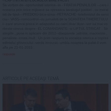
--CAPTIVITATE--LUCRULUI BINE FACUT
Sa vorbim de--oportunitati istorice--in - FRATIA PENALILOR --care i
ncearca prin orice mijloace sa opreasca tavalugul justitiei , cu moral
isti de tipul---PREDOIU-bica-sima--PETRACHE--telefonistul de servi
ciu-- VASS--romcontrol--cu jurnalisti de la SCANTEIA TINERETULU
I--care arunca pisica in adapostul cu caini doar doar--vor sa mai vo
rbeste cineva despre--EL COMANDANTE--si LIFTUL STRICAT . Str
ategiile , puse in aplicare din 2012--diasporele ;udriste, macoviste ,
penaliste--costa mult . Un prim raspuns la vocaliza isterica a copres
edintelui ghiveciului--verde inrourat--umbla noaptea la palat-il vom
afla pe 21-01-2015 .
raspunde
ARTICOLE PE ACEEAŞI TEMĂ