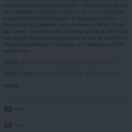
este in fata unei oportunitati istorice – aceea de a se obisnui
cu o coabitare constructiva si de a invata si mai mult (poate
chiar cu forta) virtutile colaborarii si dialogului in politica.
Urmeaza un an si jumatate care pot deveni un fel de “Golden
age” pentru marile proiecte in Romania, asta daca cei doi poli
executivi din Romania inteleg ca miza nu este sa isi reafirme
constant legitimitatea, ci ca trebuie sa o foloseasca efectiv,
cat timp o au…
Citeşte şi:
Mircea Geoană – un mister și un eșec
Tag-uri:
alegeri prezidențiale 2014
,
PNL
,
psd
,
victor ponta
loading...
share
share