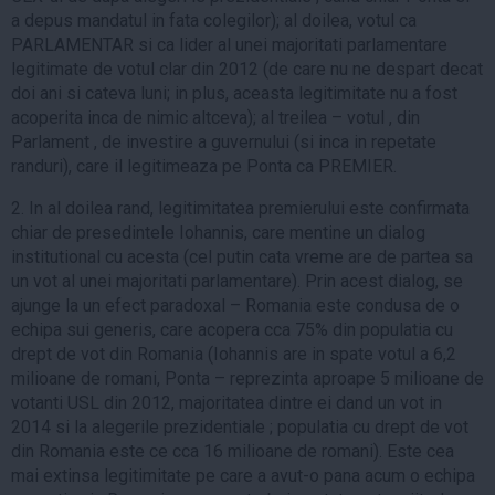
a depus mandatul in fata colegilor); al doilea, votul ca
PARLAMENTAR si ca lider al unei majoritati parlamentare
legitimate de votul clar din 2012 (de care nu ne despart decat
doi ani si cateva luni; in plus, aceasta legitimitate nu a fost
acoperita inca de nimic altceva); al treilea – votul , din
Parlament , de investire a guvernului (si inca in repetate
randuri), care il legitimeaza pe Ponta ca PREMIER.
2. In al doilea rand, legitimitatea premierului este confirmata
chiar de presedintele Iohannis, care mentine un dialog
institutional cu acesta (cel putin cata vreme are de partea sa
un vot al unei majoritati parlamentare). Prin acest dialog, se
ajunge la un efect paradoxal – Romania este condusa de o
echipa sui generis, care acopera cca 75% din populatia cu
drept de vot din Romania (Iohannis are in spate votul a 6,2
milioane de romani, Ponta – reprezinta aproape 5 milioane de
votanti USL din 2012, majoritatea dintre ei dand un vot in
2014 si la alegerile prezidentiale ; populatia cu drept de vot
din Romania este ce cca 16 milioane de romani). Este cea
mai extinsa legitimitate pe care a avut-o pana acum o echipa