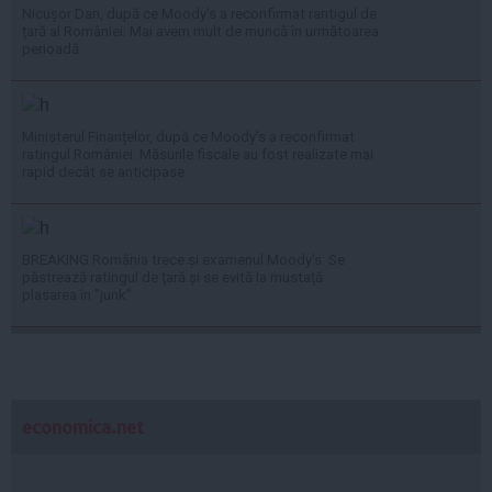
Nicușor Dan, după ce Moody’s a reconfirmat rantigul de
țară al României: Mai avem mult de muncă în următoarea
perioadă
Ministerul Finanțelor, după ce Moody’s a reconfirmat
ratingul României: Măsurile fiscale au fost realizate mai
rapid decât se anticipase
BREAKING România trece și examenul Moody’s: Se
păstrează ratingul de țară și se evită la mustață
plasarea în ”junk”
economica.net