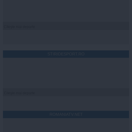
Citeşte mai departe
STIRIDESPORT.RO
Citeşte mai departe
ROMANIATV.NET