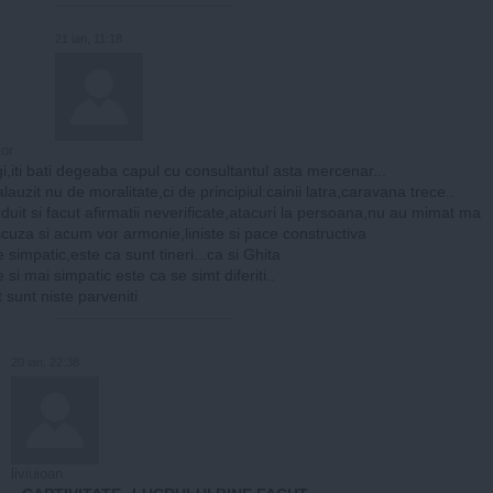
21 ian, 11:18
or
gi,iti bati degeaba capul cu consultantul asta mercenar...
lauzit nu de moralitate,ci de principiul:cainii latra,caravana trece..
duit si facut afirmatii neverificate,atacuri la persoana,nu au mimat ma
scuza si acum vor armonie,liniste si pace constructiva
 simpatic,este ca sunt tineri...ca si Ghita
 si mai simpatic este ca se simt diferiti..
 sunt niste parveniti
20 ian, 22:38
liviuioan