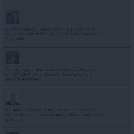
Siegfried Mureșan: Mă aștept ca Parlamentul să fie
convocat în iulie și ar fi o oportunitate pentru învestirea
Guvernului
Simion: Începem demersurile pentru suspendarea lui
Nicușor Dan; îl somăm să desemneze săptămâna
aceasta un premier
Bolojan, după acuzațiile lui Alexandru Rogobete: În
ședința de guvern nu a ajuns un material de deblocare a
posturilor