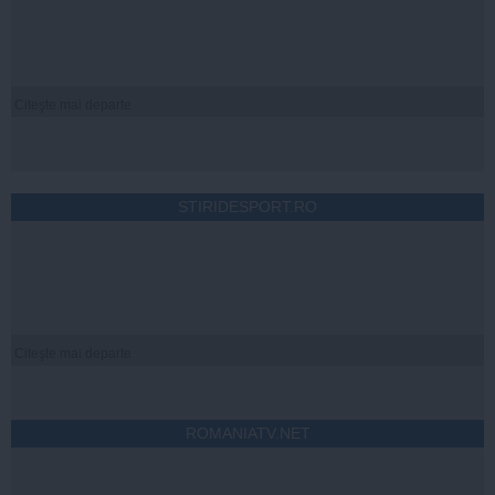
Citeşte mai departe
STIRIDESPORT.RO
Citeşte mai departe
ROMANIATV.NET