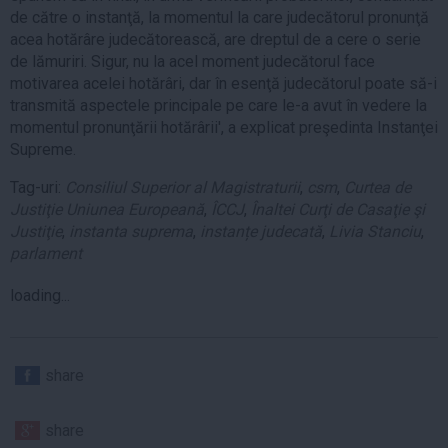
de către o instanţă, la momentul la care judecătorul pronunţă
acea hotărâre judecătorească, are dreptul de a cere o serie
de lămuriri. Sigur, nu la acel moment judecătorul face
motivarea acelei hotărâri, dar în esenţă judecătorul poate să-i
transmită aspectele principale pe care le-a avut în vedere la
momentul pronunţării hotărârii', a explicat preşedinta Instanţei
Supreme.
Tag-uri:
Consiliul Superior al Magistraturii
,
csm
,
Curtea de
Justiţie Uniunea Europeană
,
ÎCCJ
,
Înaltei Curţi de Casaţie şi
Justiţie
,
instanta suprema
,
instanțe judecată
,
Livia Stanciu
,
parlament
loading...
share
share