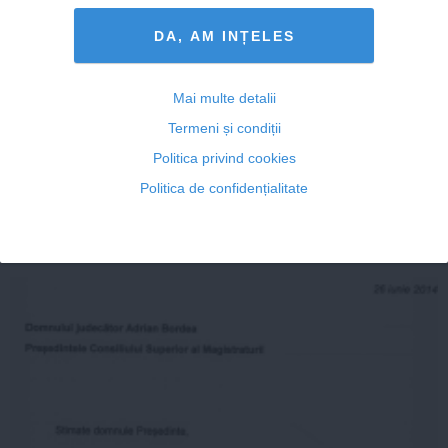
DA, AM INȚELES
DOSARUL BĂSESCU BERCEA. Orban: Băsescu
Mai multe detalii
conduce România zăngănind cătuşele la urechea
Termeni și condiții
adversarilor politici
Politica privind cookies
Politica de confidențialitate
25 iun, 2014
Citeşte mai departe