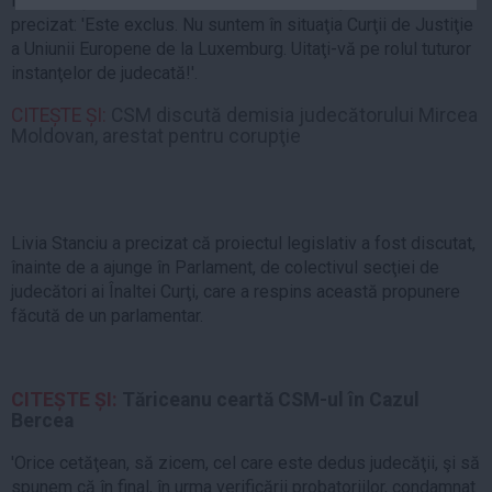
încarceraţi doar după redactarea motivării, şeful ÎCCJ a
Auto
precizat: 'Este exclus. Nu suntem în situaţia Curţii de Justiţie
a Uniunii Europene de la Luxemburg. Uitaţi-vă pe rolul tuturor
Sport
instanţelor de judecată!'.
Handbal
CITEȘTE ȘI:
CSM discută demisia judecătorului Mircea
Box
Moldovan, arestat pentru corupţie
Baschet
Tenis
Alte sporturi
Livia Stanciu a precizat că proiectul legislativ a fost discutat,
Life
înainte de a ajunge în Parlament, de colectivul secţiei de
judecători ai Înaltei Curţi, care a respins această propunere
Funny
făcută de un parlamentar.
Travel
Stil de viata
CITEȘTE ȘI:
Tăriceanu ceartă CSM-ul în Cazul
Bercea
'Orice cetăţean, să zicem, cel care este dedus judecăţii, şi să
spunem că în final, în urma verificării probatoriilor, condamnat