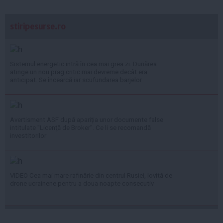
stiripesurse.ro
Sistemul energetic intră în cea mai grea zi. Dunărea
atinge un nou prag critic mai devreme decât era
anticipat. Se încearcă iar scufundarea barjelor
Avertisment ASF după apariţia unor documente false
intitulate "Licenţă de Broker". Ce li se recomandă
investitorilor
VIDEO Cea mai mare rafinărie din centrul Rusiei, lovită de
drone ucrainene pentru a doua noapte consecutiv