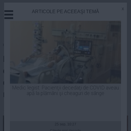
x
ARTICOLE PE ACEEAŞI TEMĂ
Actual
Economie
Justitie
Externe
Homepage
»
Justitie
Educatie
LIVIA STANCIU - ÎCCJ EXCLUDE
Sanatate
Stiinta
ca inculpaţii condamnaţi
Tehnologie
definitiv să fie încarceraţi după
Cultura
Medic legist: Pacienţii decedaţi de COVID aveau
redactarea motivării
apă la plămâni şi cheaguri de sânge
Mediu
Life
Andreea Mihai
| 03 iul, 2014
Politica
Guvern
25 sep, 10:27
Citeşte mai departe