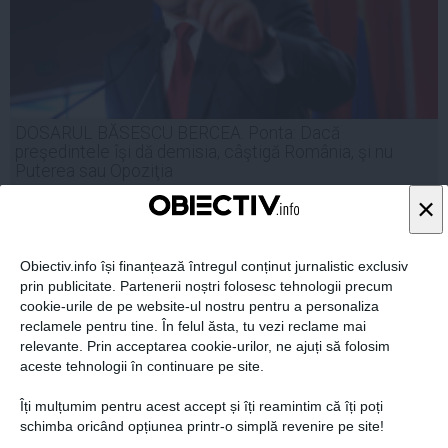
DOSARUL BĂSESCU BERCEA. Ponta: Dacă
preşedintele îşi dă demisia, câştigă România, şi nu
Puterea sau Opoziţia
×
25 iun, 2014
Obiectiv.info își finanțează întregul conținut jurnalistic exclusiv
Citeşte mai departe
prin publicitate. Partenerii noștri folosesc tehnologii precum
cookie-urile de pe website-ul nostru pentru a personaliza
reclamele pentru tine. În felul ăsta, tu vezi reclame mai
relevante. Prin acceptarea cookie-urilor, ne ajuți să folosim
aceste tehnologii în continuare pe site.
Îți mulțumim pentru acest accept și îți reamintim că îți poți
schimba oricând opțiunea printr-o simplă revenire pe site!