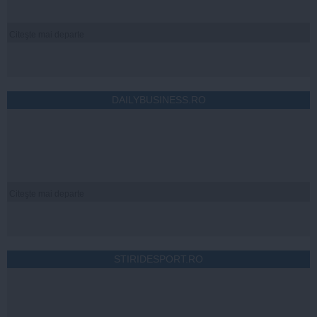
Citeşte mai departe
DAILYBUSINESS.RO
Citeşte mai departe
STIRIDESPORT.RO