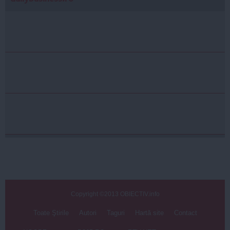
Copyright ©2013 OBIECTIV.info
Toate Ştirile
Autori
Taguri
Hartă site
Contact