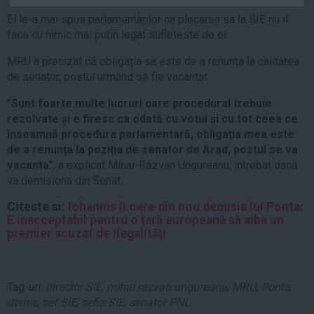
Auto
El le-a mai spus parlamentarilor ca plecarea sa la SIE nu il
Sport
face cu nimic mai putin legat sufleteste de ei.
MRU a precizat că obligația sa este de a renunța la calitatea
Handbal
de senator, postul urmând să fie vacantat.
Box
"Sunt foarte multe lucruri care procedural trebuie
Baschet
rezolvate și e firesc ca odată cu votul și cu tot ceea ce
Tenis
înseamnă procedura parlamentară, obligația mea este
Alte sporturi
de a renunța la poziția de senator de Arad, postul se va
vacanta"
, a explicat Mihai-Răzvan Ungureanu, întrebat dacă
Life
va demisiona din Senat.
Funny
Citeste si:
Iohannis îi cere din nou demisia lui Ponta:
Travel
E inacceptabil pentru o ţară europeană să aibă un
premier acuzat de ilegalităţi
Stil de viata
Tag-uri:
director SIE
,
mihai razvan ungureanu
,
MRU
,
Ponta
demis
,
sef SIE
,
sefia SIE
,
senator PNL