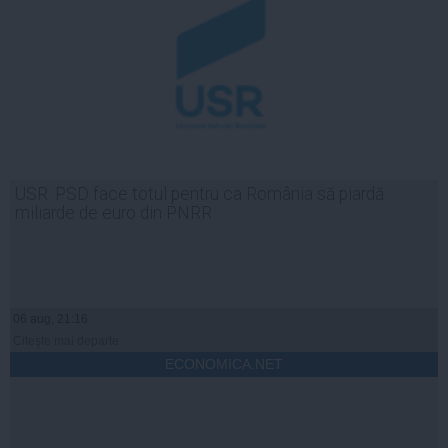
USR: PSD face totul pentru ca România să piardă
miliarde de euro din PNRR
06 aug, 21:16
Citeşte mai departe
ECONOMICA.NET