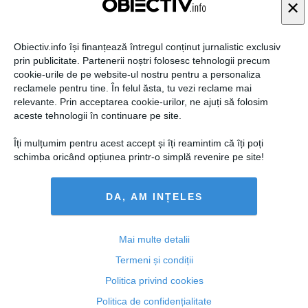
×
Obiectiv.info își finanțează întregul conținut jurnalistic exclusiv
prin publicitate. Partenerii noștri folosesc tehnologii precum
El Condor
"spovedire"
cookie-urile de pe website-ul nostru pentru a personaliza
Prima masura : se duce la rabinul lui si in fata comunitatii plange si
reclamele pentru tine. În felul ăsta, tu vezi reclame mai
se caieste pentru faptele comise, cerandu-si iertare poporului pentr
relevante. Prin acceptarea cookie-urilor, ne ajuți să folosim
u ce va urma .
aceste tehnologii în continuare pe site.
raspunde
Îți mulțumim pentru acest accept și îți reamintim că îți poți
schimba oricând opțiunea printr-o simplă revenire pe site!
›
››
1
2
DA, AM INȚELES
ARTICOLE PE ACEEAŞI TEMĂ
Mai multe detalii
Termeni și condiții
Politica privind cookies
Politica de confidențialitate