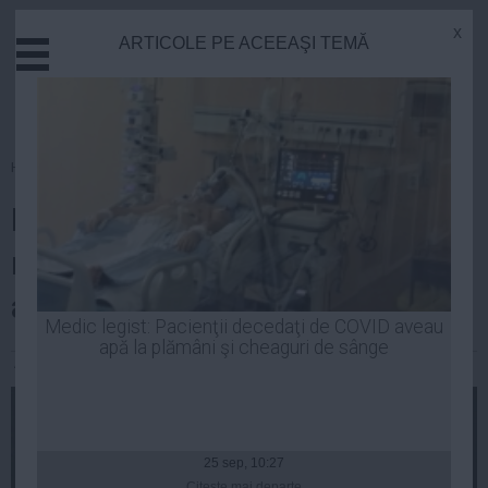
x
ARTICOLE PE ACEEAŞI TEMĂ
Actual
Economie
Justitie
Externe
Homepage
»
Opinii
Educatie
Mihai Răzvan Ungureanu,
Sanatate
Stiinta
măsuri radicale imediat după ce
Tehnologie
a câştigat şefia SIE
Cultura
Medic legist: Pacienţii decedaţi de COVID aveau
apă la plămâni şi cheaguri de sânge
Mediu
Andreea Mihai
| 30 iun, 19:45
Life
Politica
Guvern
25 sep, 10:27
Citeşte mai departe