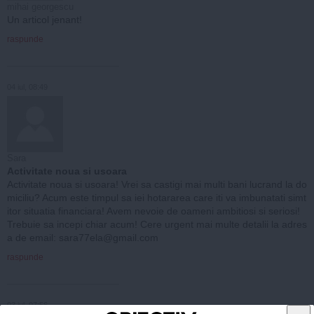
mihai georgescu
Un articol jenant!
raspunde
04 iul, 08:49
Sara
Activitate noua si usoara
Activitate noua si usoara! Vrei sa castigi mai multi bani lucrand la do
miciliu? Acum este timpul sa iei hotararea care iti va imbunatati simt
itor situatia financiara! Avem nevoie de oameni ambitiosi si seriosi!
Trebuie sa incepi chiar acum! Cere urgent mai multe detalii la adres
a de email:
sara77ela@gmail.com
raspunde
03 iul, 07:56