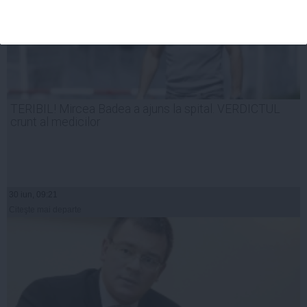
TERIBIL! Mircea Badea a ajuns la spital. VERDICTUL
crunt al medicilor
30 iun, 09:21
Citeşte mai departe