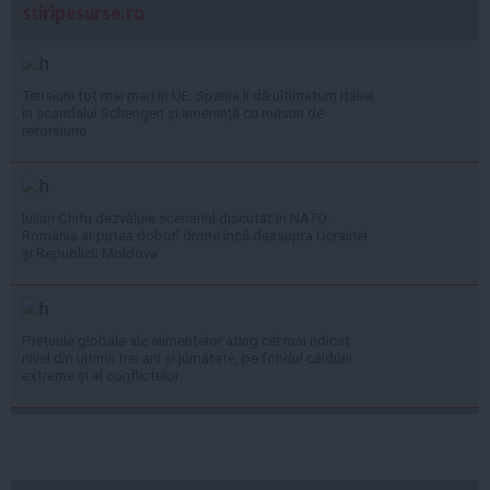
stiripesurse.ro
Tensiuni tot mai mari în UE: Spania îi dă ultimatum Italiei
în scandalul Schengen și amenință cu măsuri de
retorsiune
Iulian Chifu dezvăluie scenariul discutat în NATO:
România ar putea doborî drone încă deasupra Ucrainei
și Republicii Moldova
Prețurile globale ale alimentelor ating cel mai ridicat
nivel din ultimii trei ani și jumătate, pe fondul căldurii
extreme și al conflictelor