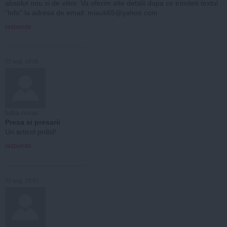
absolut nou si de viitor. Va oferim alte detalii dupa ce trimiteti textul
”Info” la adresa de email:
miauti65@yahoo.com
raspunde
02 aug, 18:05
baba novac
Presa si presarii
Un articol pnibil!
raspunde
02 aug, 18:03