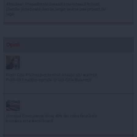
Abrudean: Președintele Senatului nu votează în locul
plenului și nu poate decide singur soarta unui proiect de
lege
Opinii
Florin Cîţu: PSD nu pierde nicio situaţie să-i arate lui
Putin că îi susţine agenda de aici de la Bucureşti
Consiliul Concurenţei: Doar 40% din calea ferată din
România este electrificată