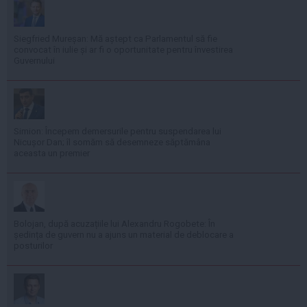
Siegfried Mureșan: Mă aștept ca Parlamentul să fie
convocat în iulie și ar fi o oportunitate pentru învestirea
Guvernului
Simion: Începem demersurile pentru suspendarea lui
Nicușor Dan; îl somăm să desemneze săptămâna
aceasta un premier
Bolojan, după acuzațiile lui Alexandru Rogobete: În
ședința de guvern nu a ajuns un material de deblocare a
posturilor