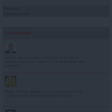
19 noi, 2014
Citeşte mai departe
Cele mai citite
Bolojan, după acuzațiile lui Alexandru Rogobete: În
ședința de guvern nu a ajuns un material de deblocare a
posturilor
MApN: România, Bulgaria și Turcia extind misiunile de
combatere a minelor marine din Marea Neagră