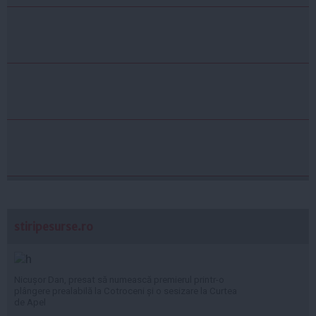
stiripesurse.ro
Nicușor Dan, presat să numească premierul printr-o
plângere prealabilă la Cotroceni și o sesizare la Curtea
de Apel