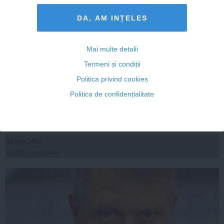
DA, AM INȚELES
Mai multe detalii
Termeni și condiții
Klaus Iohannis face treburile murdare ale lui Băsescu
Politica privind cookies
Politica de confidențialitate
10 sep, 2014
Citeşte mai departe