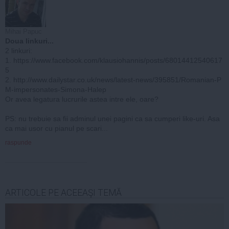
Mihai Papuc
Doua linkuri...
2 linkuri:
1. https://www.facebook.com/klausiohannis/posts/68014412540617
5
2. http://www.dailystar.co.uk/news/latest-news/395851/Romanian-P
M-impersonates-Simona-Halep
Or avea legatura lucrurile astea intre ele, oare?
PS: nu trebuie sa fii adminul unei pagini ca sa cumperi like-uri. Asa
ca mai usor cu pianul pe scari...
raspunde
ARTICOLE PE ACEEAŞI TEMĂ