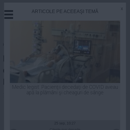
x
ARTICOLE PE ACEEAŞI TEMĂ
Actual
Economie
Justitie
Externe
Homepage
»
Opinii
Educatie
Penibil! Klaus Iohannis își
Sanatate
Stiinta
cumpără prietenii de pe
Tehnologie
Facebook?
Cultura
Medic legist: Pacienţii decedaţi de COVID aveau
apă la plămâni şi cheaguri de sânge
Mediu
Elena Constantin
| 11 sep, 2014
Life
Politica
Guvern
25 sep, 10:27
Citeşte mai departe