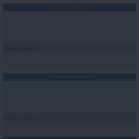
DAILYBUSINESS.RO
Citeşte mai departe
STIRIDESPORT.RO
Citeşte mai departe