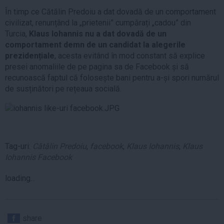
În timp ce Cătălin Predoiu a dat dovadă de un comportament
civilizat, renunțând la „prietenii” cumpărați „cadou” din
Turcia,
Klaus Iohannis nu a dat dovadă de un
comportament demn de un candidat la alegerile
prezidențiale
, acesta evitând în mod constant să explice
presei anomaliile de pe pagina sa de Facebook și să
recunoască faptul că folosește bani pentru a-și spori numărul
de susținători pe rețeaua socială.
Tag-uri:
Cătălin Predoiu
,
facebook
,
Klaus Iohannis
,
Klaus
Iohannis Facebook
loading...
share