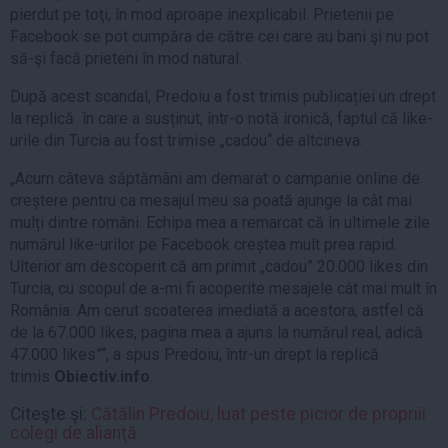
pierdut pe toţi, în mod aproape inexplicabil. Prietenii pe
Facebook se pot cumpăra de către cei care au bani şi nu pot
să-şi facă prieteni în mod natural.
După acest scandal, Predoiu a fost trimis publicației un drept
la replică în care a susținut, într-o notă ironică, faptul că like-
urile din Turcia au fost trimise „cadou“ de altcineva.
„Acum câteva săptămâni am demarat o campanie online de
creștere pentru ca mesajul meu sa poată ajunge la cât mai
mulți dintre români. Echipa mea a remarcat că în ultimele zile
numărul like-urilor pe Facebook creștea mult prea rapid.
Ulterior am descoperit că am primit „cadou” 20.000 likes din
Turcia, cu scopul de a-mi fi acoperite mesajele cât mai mult în
România. Am cerut scoaterea imediată a acestora, astfel că
de la 67.000 likes, pagina mea a ajuns la numărul real, adică
47.000 likes”“, a spus Predoiu, într-un drept la replică
trimis
Obiectiv.info
.
Citeşte şi:
Cătălin Predoiu, luat peste picior de propriii
colegi de alianţă