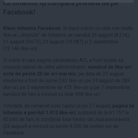
că Iohannis își cumpără prietenii de pe
Auto
Facebook!
Sport
Handbal
Klaus Iohannis Facebook.
În topul zilelor cu cele mai multe
like-uri „obținute” de Iohannis se numără 26 august (8.216),
Box
31 august (9.673), 29 august (10.387) și 2 septembrie
Baschet
(12.146 like-uri).
Tenis
În zilele în care pagina candidatului ACL a fost lăsată să
Alte sporturi
crească natural de către administratori,
numărul de like-uri
Life
este de peste 20 de ori mai mic
: pe data de 23 august
creșterea a fost de numai 243 like-uri, pe 24 august de 283
Funny
like-uri, pe 3 septembrie de 473 like-uri și pe 7 septembrie
numărul de fani a crescut cu doar 458 like-uri.
Travel
Stil de viata
Totodată, de remarcat este faptul că pe 27 august,
pagina lui
Iohannis a pierdut 1.412 like-uri
, scăzând de la 61.757 la
60.345 de fani, în condițiile lista fanilor din ziua precedentă
(26 august) a crescut cu peste 8.000 de conturi noi de
Facebook.