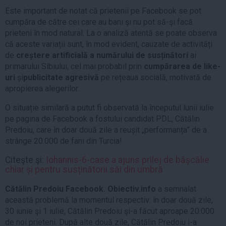
Este important de notat că prietenii pe Facebook se pot
cumpăra de către cei care au bani şi nu pot să-şi facă
prieteni în mod natural. La o analiză atentă se poate observa
că aceste variații sunt, în mod evident, cauzate de activități
de
creștere artificială a numărului de susținători
ai
primarului Sibiului, cel mai probabil prin
cumpărarea de like-
uri
și
publicitate agresivă
pe rețeaua socială, motivată de
apropierea alegerilor.
O situație similară a putut fi observată la începutul lunii iulie
pe pagina de Facebook a fostului candidat PDL, Cătălin
Predoiu, care în doar două zile a reușit „performanța” de a
strânge 20.000 de fani din Turcia!
Citeşte şi:
I
ohannis-6-case a ajuns prilej de bășcălie
chiar și pentru susținătorii săi din umbră
Cătălin Predoiu Facebook. Obiectiv.info
a semnalat
această problemă la momentul respectiv: în doar două zile,
30 iunie şi 1 iulie, Cătălin Predoiu şi-a făcut aproape 20.000
de noi prieteni. După alte două zile, Cătălin Predoiu i-a