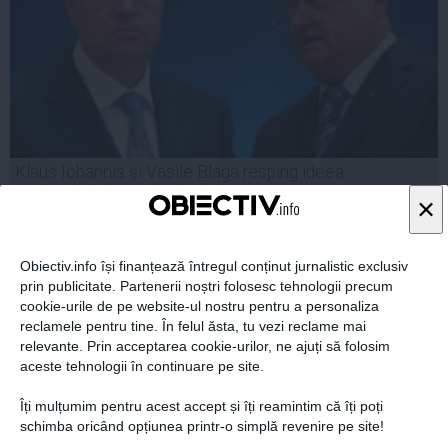
Klaus Iohannis şi Vasile Blaga resping ideea
regionalizării pe criterii etnice
×
Obiectiv.info își finanțează întregul conținut jurnalistic exclusiv
prin publicitate. Partenerii noștri folosesc tehnologii precum
10 sep, 2014
cookie-urile de pe website-ul nostru pentru a personaliza
Citeşte mai departe
reclamele pentru tine. În felul ăsta, tu vezi reclame mai
relevante. Prin acceptarea cookie-urilor, ne ajuți să folosim
aceste tehnologii în continuare pe site.
Îți mulțumim pentru acest accept și îți reamintim că îți poți
schimba oricând opțiunea printr-o simplă revenire pe site!