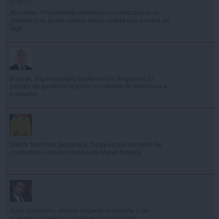
Abrudean: Președintele Senatului nu votează în locul
plenului și nu poate decide singur soarta unui proiect de
lege
Bolojan, după acuzațiile lui Alexandru Rogobete: În
ședința de guvern nu a ajuns un material de deblocare a
posturilor
MApN: România, Bulgaria și Turcia extind misiunile de
combatere a minelor marine din Marea Neagră
Sorin Grindeanu, despre alegerile anticipate: E un
scenariu pe care nu pot să-l exclud niciodată