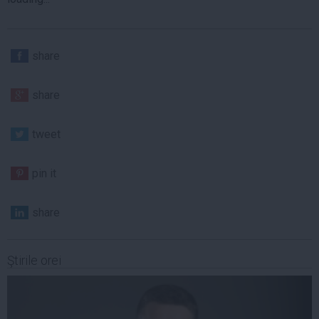
share
share
tweet
pin it
share
Ştirile orei