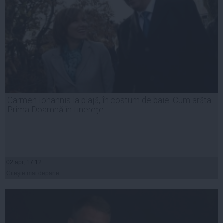
Carmen Iohannis la plajă, în costum de baie. Cum arăta
Prima Doamnă în tinerețe
02 apr, 17:12
Citeşte mai departe