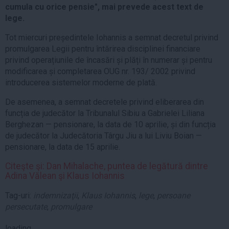
cumula cu orice pensie", mai prevede acest text de
lege.
Tot miercuri președintele Iohannis a semnat decretul privind
promulgarea Legii pentru întărirea disciplinei financiare
privind operațiunile de încasări și plăți în numerar și pentru
modificarea și completarea OUG nr. 193/ 2002 privind
introducerea sistemelor moderne de plată.
De asemenea, a semnat decretele privind eliberarea din
funcția de judecător la Tribunalul Sibiu a Gabrielei Liliana
Berghezan — pensionare, la data de 10 aprilie, și din funcția
de judecător la Judecătoria Târgu Jiu a lui Liviu Boian —
pensionare, la data de 15 aprilie.
Citeşte şi: Dan Mihalache, puntea de legătură dintre
Adina Vălean şi Klaus Iohannis
Tag-uri:
indemnizaţii
,
Klaus Iohannis
,
lege
,
persoane
persecutate
,
promulgare
loading...