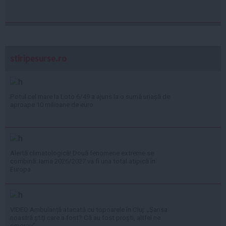
stiripesurse.ro
Potul cel mare la Loto 6/49 a ajuns la o sumă uriașă de
aproape 10 milioane de euro
Alertă climatologică! Două fenomene extreme se
combină: Iarna 2026/2027 va fi una total atipică în
Europa
VIDEO Ambulanță atacată cu topoarele în Cluj: „Șansa
noastră știți care a fost? Că au fost proști, altfel ne
omorau”