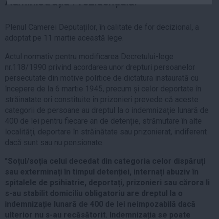
Administrația Prezidențială.
Auto
Sport
Plenul Camerei Deputaților, în calitate de for decizional, a
adoptat pe 11 martie această lege.
Handbal
Actul normativ pentru modificarea Decretului-lege
Box
nr.118/1990 privind acordarea unor drepturi persoanelor
Baschet
persecutate din motive politice de dictatura instaurată cu
Tenis
începere de la 6 martie 1945, precum și celor deportate în
străinatate ori constituite în prizonieri prevede că aceste
Alte sporturi
categorii de persoane au dreptul la o indemnizație lunară de
Life
400 de lei pentru fiecare an de detenție, strămutare în alte
localități, deportare în străinătate sau prizonierat, indiferent
Funny
dacă sunt sau nu pensionate.
Travel
"Soțul/soția celui decedat din categoria celor dispăruți
Stil de viata
sau exterminați în timpul detenției, internați abuziv în
spitalele de psihiatrie, deportați, prizonieri sau cărora li
s-au stabilit domiciliu obligatoriu are dreptul la o
indemnizație lunară de 400 de lei neimpozabilă dacă
ulterior nu s-au recăsătorit. Indemnizația se poate