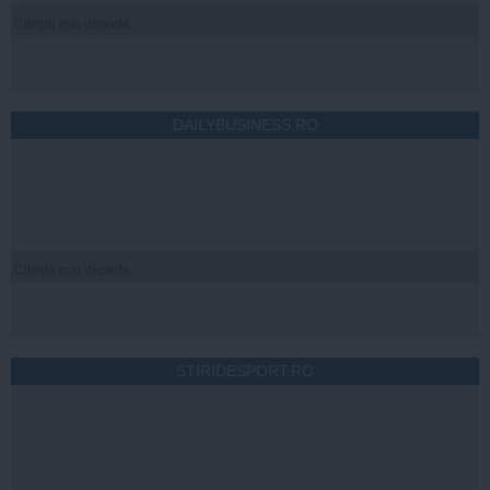
Citeşte mai departe
DAILYBUSINESS.RO
Citeşte mai departe
STIRIDESPORT.RO