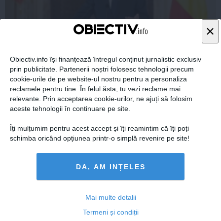
×
Ce a postat KLAUS IOHANNIS pe Facebook în timpul
Obiectiv.info își finanțează întregul conținut jurnalistic exclusiv
vizitei lui Recep Tayyip Erdogan
prin publicitate. Partenerii noștri folosesc tehnologii precum
cookie-urile de pe website-ul nostru pentru a personaliza
reclamele pentru tine. În felul ăsta, tu vezi reclame mai
relevante. Prin acceptarea cookie-urilor, ne ajuți să folosim
aceste tehnologii în continuare pe site.
01 apr, 12:35
Îți mulțumim pentru acest accept și îți reamintim că îți poți
Citeşte mai departe
schimba oricând opțiunea printr-o simplă revenire pe site!
DA, AM INȚELES
Mai multe detalii
Termeni și condiții