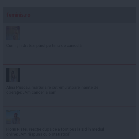
feminis.ro
Cum îți hidratezi părul pe timp de caniculă
Alina Pușcău, mărturisire cutremurătoare înainte de
operație: „Am cancer la sân”
Florin Ristei, reacție după ce a fost pus la zid în mediul
online: „Am răspuns cu o statistică”