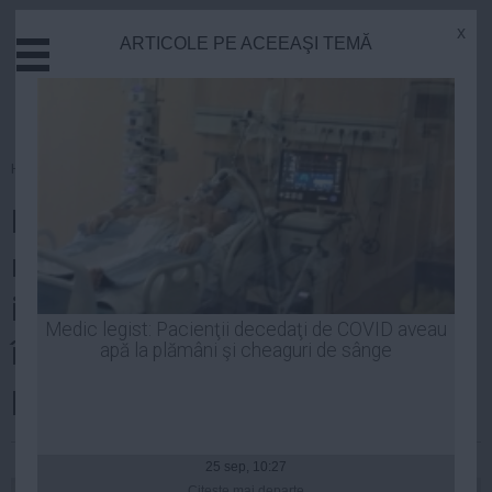
x
ARTICOLE PE ACEEAŞI TEMĂ
Actual
Economie
Justitie
Externe
Homepage
»
Politica
Educatie
Persoanele persecutate din
Sanatate
Stiinta
motive politice vor primi
Tehnologie
indemnizații. Câţi bani vor
Cultura
Medic legist: Pacienţii decedaţi de COVID aveau
încasa românii în urma
apă la plămâni şi cheaguri de sânge
Mediu
Life
promulgării legii
Politica
| 01 apr, 18:20
Guvern
25 sep, 10:27
Citeşte mai departe