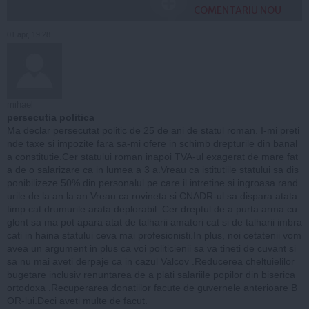
COMENTARIU NOU
01 apr, 19:28
mihael
persecutia politica
Ma declar persecutat politic de 25 de ani de statul roman. I-mi preti
nde taxe si impozite fara sa-mi ofere in schimb drepturile din banal
a constitutie.Cer statului roman inapoi TVA-ul exagerat de mare fat
a de o salarizare ca in lumea a 3 a.Vreau ca istitutiile statului sa dis
ponibilizeze 50% din personalul pe care il intretine si ingroasa rand
urile de la an la an.Vreau ca rovineta si CNADR-ul sa dispara atata
timp cat drumurile arata deplorabil .Cer dreptul de a purta arma cu
glont sa ma pot apara atat de talharii amatori cat si de talharii imbra
cati in haina statului ceva mai profesionisti.In plus, noi cetatenii vom
avea un argument in plus ca voi politicienii sa va tineti de cuvant si
sa nu mai aveti derpaje ca in cazul Valcov .Reducerea cheltuielilor
bugetare inclusiv renuntarea de a plati salariile popilor din biserica
ortodoxa .Recuperarea donatiilor facute de guvernele anterioare B
OR-lui.Deci aveti multe de facut.