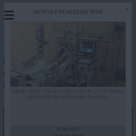
x
ARTICOLE PE ACEEAŞI TEMĂ
Actual
Economie
Justitie
Externe
Homepage
»
Politica
Educatie
Ponta: Dacă vor fi necesare
Sanatate
Stiinta
modificări urgente în Cp şi Cpp,
Tehnologie
le vom face miercuri
Cultura
Medic legist: Pacienţii decedaţi de COVID aveau
apă la plămâni şi cheaguri de sânge
Mediu
Luiza Popa
| 03 feb, 2014
Life
Politica
Guvern
25 sep, 10:27
Citeşte mai departe