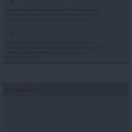
Radu Miruță speculează isteria cu ”Ambulanța Neagră”
și îi cere lui Grindeanu să introducă de urgență o lege la
Camera Deputaților: Trebuie să o votăm imediat
România, prinsă între războiul din Ucraina și propria
recoltă record: Rusia lovește porturile ucrainene, iar țara
noastră ar putea redeveni principala rută pentru
exportul cerealelor
economica.net