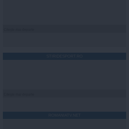
Citeşte mai departe
STIRIDESPORT.RO
Citeşte mai departe
ROMANIATV.NET