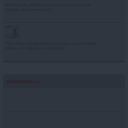
Alina Pușcău, mărturisire cutremurătoare înainte de
operație: „Am cancer la sân”
Florin Ristei, reacție după ce a fost pus la zid în mediul
online: „Am răspuns cu o statistică”
dailybusiness.ro