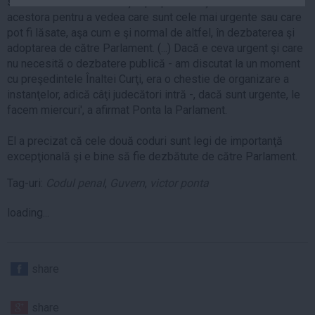
site-ul Ministerului Justiţiei propunerile şi se va face analiza
Auto
acestora pentru a vedea care sunt cele mai urgente sau care
pot fi lăsate, aşa cum e şi normal de altfel, în dezbaterea şi
Sport
adoptarea de către Parlament. (...) Dacă e ceva urgent şi care
Handbal
nu necesită o dezbatere publică - am discutat la un moment
cu preşedintele Înaltei Curţi, era o chestie de organizare a
Box
instanţelor, adică câţi judecători intră -, dacă sunt urgente, le
Baschet
facem miercuri', a afirmat Ponta la Parlament.
Tenis
El a precizat că cele două coduri sunt legi de importanţă
Alte sporturi
excepţională şi e bine să fie dezbătute de către Parlament.
Life
Tag-uri:
Codul penal
,
Guvern
,
victor ponta
Funny
loading...
Travel
Stil de viata
share
share