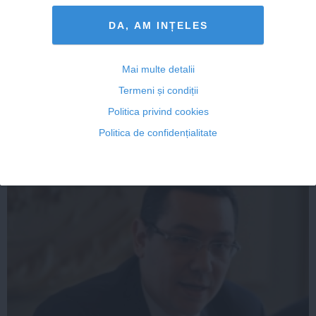
DA, AM INȚELES
Reacţii la legea STS. Blaga şi MRU: Proiectul USL e
Mai multe detalii
neconstituţional
Termeni și condiții
Politica privind cookies
Politica de confidențialitate
03 feb, 2014
Citeşte mai departe