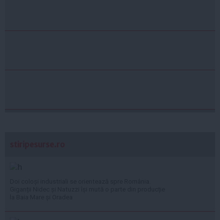
stiripesurse.ro
Doi coloși industriali se orientează spre România.
Giganții Nidec și Natuzzi își mută o parte din producție
la Baia Mare și Oradea