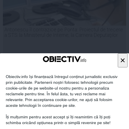
Antonescu îl contrazice pe Ponta: Proiectul de trecere
a STS la Ministerul de Interne, la Camera Deputaţilor
×
03 feb, 2014
Citeşte mai departe
Obiectiv.info își finanțează întregul conținut jurnalistic exclusiv
prin publicitate. Partenerii noștri folosesc tehnologii precum
cookie-urile de pe website-ul nostru pentru a personaliza
reclamele pentru tine. În felul ăsta, tu vezi reclame mai
relevante. Prin acceptarea cookie-urilor, ne ajuți să folosim
aceste tehnologii în continuare pe site.
Îți mulțumim pentru acest accept și îți reamintim că îți poți
schimba oricând opțiunea printr-o simplă revenire pe site!