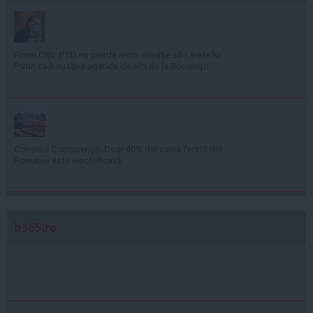
Florin Cîţu: PSD nu pierde nicio situaţie să-i arate lui
Putin că îi susţine agenda de aici de la Bucureşti
Consiliul Concurenţei: Doar 40% din calea ferată din
România este electrificată
b365.ro