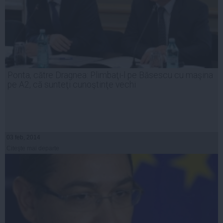
Ponta, către Dragnea: Plimbaţi-l pe Băsescu cu maşina
pe A2, că sunteţi cunoştinţe vechi
03 feb, 2014
Citeşte mai departe