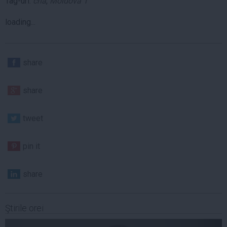
Tag-uri:
cna
,
Moldova 1
loading...
share
share
tweet
pin it
share
Ştirile orei