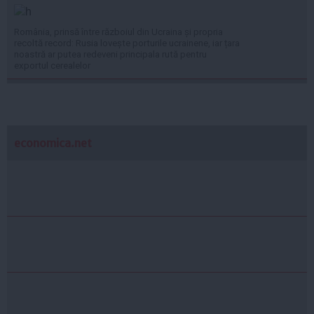
România, prinsă între războiul din Ucraina și propria
recoltă record: Rusia lovește porturile ucrainene, iar țara
noastră ar putea redeveni principala rută pentru
exportul cerealelor
economica.net