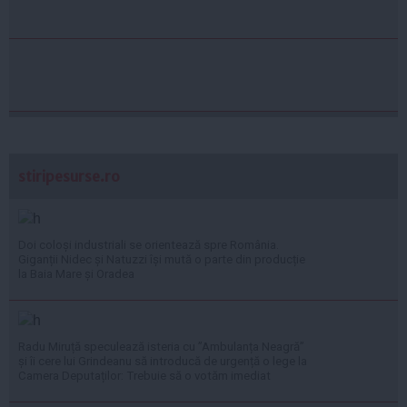
stiripesurse.ro
Doi coloși industriali se orientează spre România.
Giganții Nidec și Natuzzi își mută o parte din producție
la Baia Mare și Oradea
Radu Miruță speculează isteria cu ”Ambulanța Neagră”
și îi cere lui Grindeanu să introducă de urgență o lege la
Camera Deputaților: Trebuie să o votăm imediat