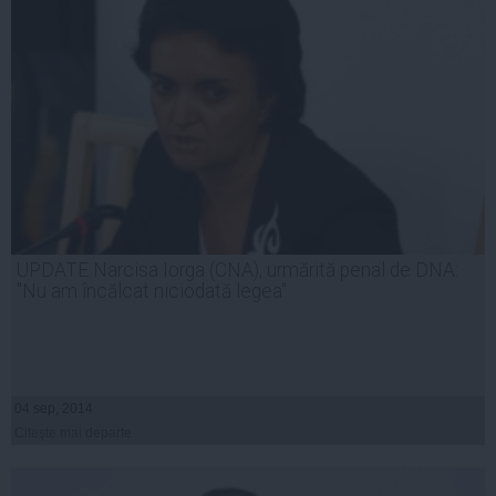
UPDATE Narcisa Iorga (CNA), urmărită penal de DNA:
"Nu am încălcat niciodată legea"
04 sep, 2014
Citeşte mai departe