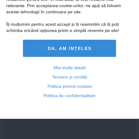
relevante. Prin acceptarea cookie-urilor, ne ajuți să folosim
12 aug, 2014
aceste tehnologii în continuare pe site.
Citeşte mai departe
Îți mulțumim pentru acest accept și îți reamintim că îți poți
schimba oricând opțiunea printr-o simplă revenire pe site!
DA, AM INȚELES
Mai multe detalii
Termeni și condiții
Politica privind cookies
Politica de confidențialitate
Narcisa Iorga, CNA: Nu, nu e ok, domnule Mircea
Badea!