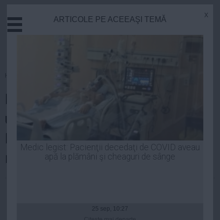
x
ARTICOLE PE ACEEAŞI TEMĂ
Actual
Economie
Justitie
Externe
Homepage
»
Cultura
Educatie
Românii vor avea ocazia să-i
Sanatate
Stiinta
urmărească pe fraţii de peste
Tehnologie
Prut. Moldova 1 a intrat în lista
Cultura
Medic legist: Pacienţii decedaţi de COVID aveau
must carry
apă la plămâni şi cheaguri de sânge
Mediu
Life
Laurentiu Panait
| 02 sep, 2014
Politica
Guvern
25 sep, 10:27
Citeşte mai departe