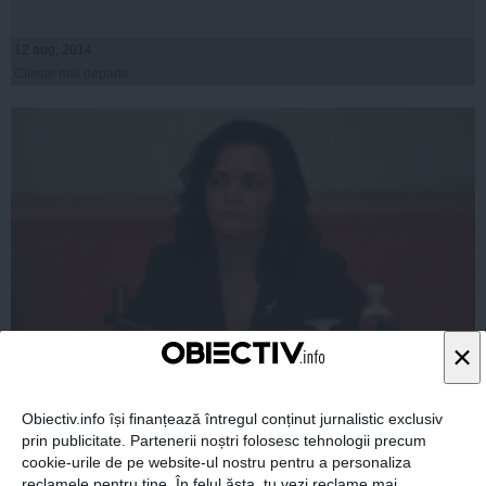
12 aug, 2014
Citeşte mai departe
×
Narcisa Iorga, CNA: CNA nu a explicat publicului că
Antena 3 nu riscă pierderea licenței
Obiectiv.info își finanțează întregul conținut jurnalistic exclusiv
prin publicitate. Partenerii noștri folosesc tehnologii precum
cookie-urile de pe website-ul nostru pentru a personaliza
reclamele pentru tine. În felul ăsta, tu vezi reclame mai