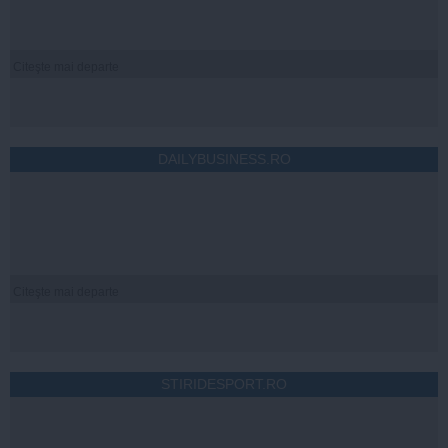
Citeşte mai departe
DAILYBUSINESS.RO
Citeşte mai departe
STIRIDESPORT.RO