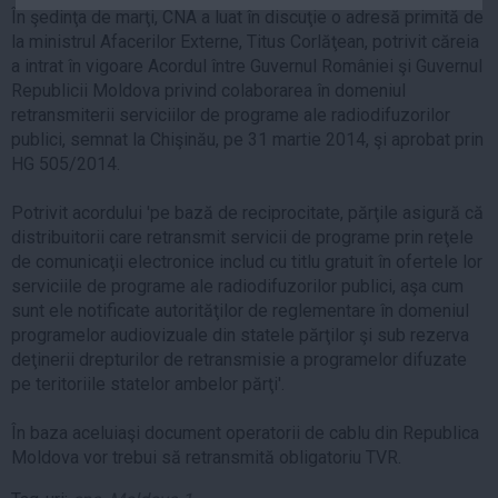
În şedinţa de marţi, CNA a luat în discuţie o adresă primită de
Auto
la ministrul Afacerilor Externe, Titus Corlăţean, potrivit căreia
Sport
a intrat în vigoare Acordul între Guvernul României şi Guvernul
Republicii Moldova privind colaborarea în domeniul
Handbal
retransmiterii serviciilor de programe ale radiodifuzorilor
Box
publici, semnat la Chişinău, pe 31 martie 2014, şi aprobat prin
HG 505/2014.
Baschet
Tenis
Potrivit acordului 'pe bază de reciprocitate, părţile asigură că
Alte sporturi
distribuitorii care retransmit servicii de programe prin reţele
de comunicaţii electronice includ cu titlu gratuit în ofertele lor
Life
serviciile de programe ale radiodifuzorilor publici, aşa cum
Funny
sunt ele notificate autorităţilor de reglementare în domeniul
programelor audiovizuale din statele părţilor şi sub rezerva
Travel
deţinerii drepturilor de retransmisie a programelor difuzate
Stil de viata
pe teritoriile statelor ambelor părţi'.
În baza aceluiaşi document operatorii de cablu din Republica
Moldova vor trebui să retransmită obligatoriu TVR.