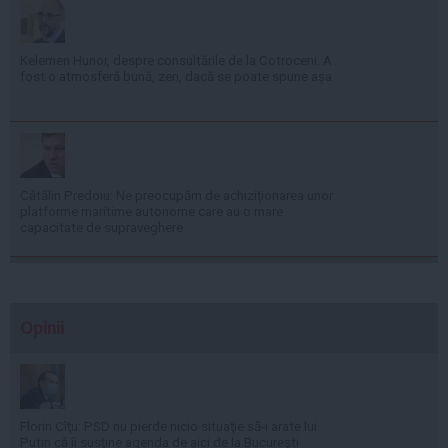
Kelemen Hunor, despre consultările de la Cotroceni: A
fost o atmosferă bună, zen, dacă se poate spune așa
Cătălin Predoiu: Ne preocupăm de achiziționarea unor
platforme maritime autonome care au o mare
capacitate de supraveghere
Opinii
Florin Cîţu: PSD nu pierde nicio situaţie să-i arate lui
Putin că îi susţine agenda de aici de la Bucureşti