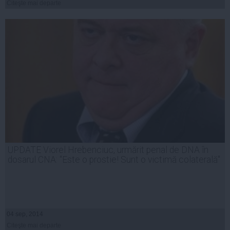
Citeşte mai departe
UPDATE Viorel Hrebenciuc, urmărit penal de DNA în
dosarul CNA: "Este o prostie! Sunt o victimă colaterală"
04 sep, 2014
Citeşte mai departe