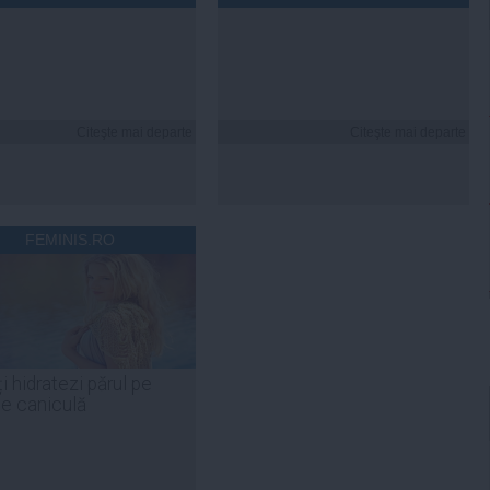
Citeşte mai departe
Citeşte mai departe
FEMINIS.RO
i hidratezi părul pe
de caniculă