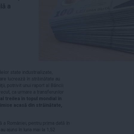
lă a
elor state industrializate,
are lucrează în străinătate au
ii, potrivit unui raport al Băncii
trecut, ca urmare a transferurilor
l treilea în topul mondial în
imise acasă din străinătate,
lă a României, pentru prima dată în
e au ajuns în luna mai la 1,52