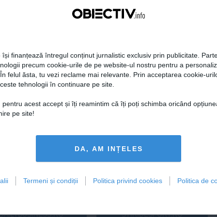
tweet
pin it
share
 își finanțează întregul conținut jurnalistic exclusiv prin publicitate. Parte
hnologii precum cookie-urile de pe website-ul nostru pentru a personali
 În felul ăsta, tu vezi reclame mai relevante. Prin acceptarea cookie-urilo
ceste tehnologii în continuare pe site.
 pentru acest accept și îți reamintim că îți poți schimba oricând opțiune
ire pe site!
Centralele pe cărbune
Zelenski a ajuns în Serbia, în
 necesitate în situația
prima sa vizită în acest stat
DA, AM INȚELES
ță majoră a țării
aliat tradițional al Rusiei după
re
2022
lii
Termeni și condiții
Politica privind cookies
Politica de co
19:47
Citeşte mai departe
07 aug, 21:11
Citeşte mai departe
DAILYBUSINESS.RO
STIRIDESPORT.RO