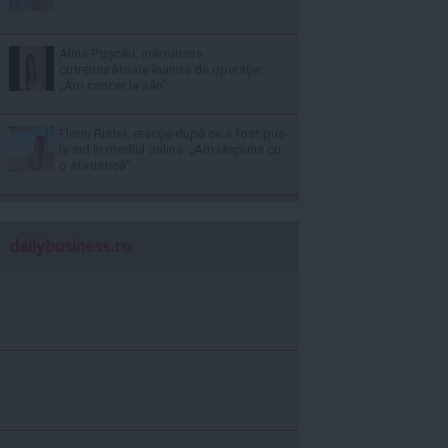
Alina Pușcău, mărturisire
cutremurătoare înainte de operație:
„Am cancer la sân”
Florin Ristei, reacție după ce a fost pus
la zid în mediul online: „Am răspuns cu
o statistică”
dailybusiness.ro