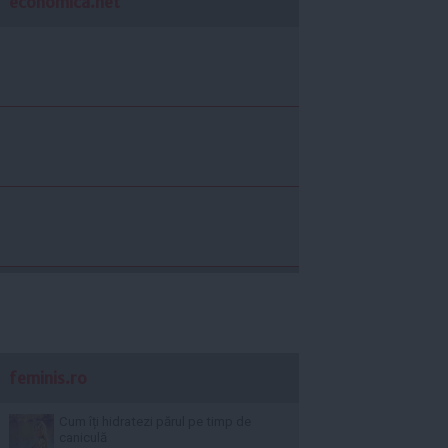
economica.net
feminis.ro
Cum îți hidratezi părul pe timp de
caniculă