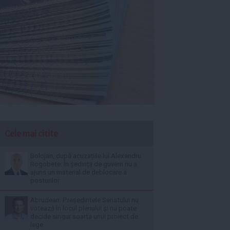
Cele mai citite
Bolojan, după acuzațiile lui Alexandru
Rogobete: În ședința de guvern nu a
ajuns un material de deblocare a
posturilor
Abrudean: Președintele Senatului nu
votează în locul plenului și nu poate
decide singur soarta unui proiect de
lege