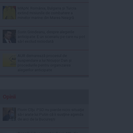
MApN: România, Bulgaria și Turcia
extind misiunile de combatere a
minelor marine din Marea Neagră
Sorin Grindeanu, despre alegerile
anticipate: E un scenariu pe care nu pot
să-l exclud niciodată
AUR demarează procesul de
suspendare a lui Nicușor Dan și
procedurile pentru organizarea
alegerilor anticipate
Opinii
Florin Cîţu: PSD nu pierde nicio situaţie
să-i arate lui Putin că îi susţine agenda
de aici de la Bucureşti