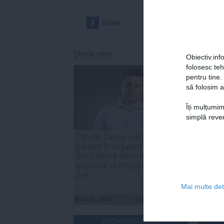
share
share
Ştirile orei
Obiectiv.info
folosesc te
pentru tine.
să folosim a
Îți mulțumim
simplă reven
Ciprian Ciucu: Lucrările de
PSD: 
punere în siguranță a blocului
sunt o
din Rahova afectat de
de for
explozie durează circa 50 de
noast
zile
Mai multe deta
07 aug, 19:45
Citeşte mai departe
07 aug, 
ECONOMICA.NET