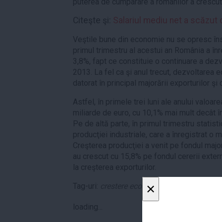
puterea de cumparare a românilor a crescut
Citeşte şi:
Salariul mediu net a scăzut c
Veştile bune din economie nu se opresc îns
primul trimestru al acestui an România a în
3,8%, fapt ce constituie o continuare a dezv
2013. La fel ca şi anul trecut, dezvoltarea 
datorat în principal majorării exporturilor şi 
Astfel, în primele trei luni ale anului valoar
miliarde de euro, cu 10,1% mai mult decât în
Pe de altă parte, în primul trimestru statist
producţiei industriale, care a înregistrat o 
Creşterea producţiei a venit pe fondul major
au crescut cu 15,8% pe fondul cererii extern
la creşterea exporturilor.
×
Tag-uri:
crestere economica
,
export
,
import
loading...