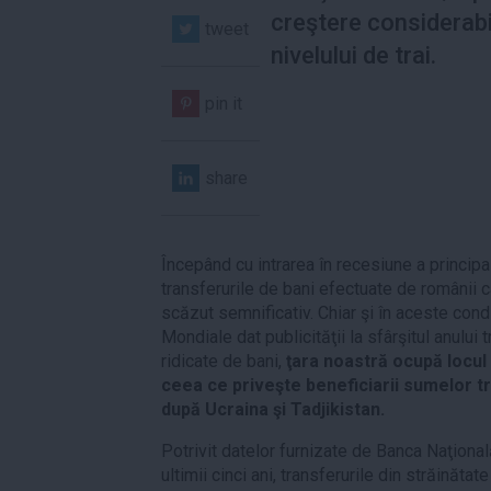
creştere considerabi
tweet
nivelului de trai.
pin it
share
Începând cu intrarea în recesiune a principal
transferurile de bani efectuate de românii c
scăzut semnificativ. Chiar şi în aceste condiţ
Mondiale dat publicităţii la sfârşitul anului 
ridicate de bani,
ţara noastră ocupă locul a
ceea ce priveşte beneficiarii sumelor tr
după Ucraina şi Tadjikistan.
Potrivit datelor furnizate de Banca Naţiona
ultimii cinci ani, transferurile din străinătat