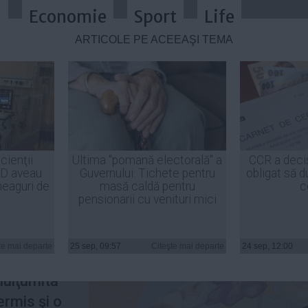
a
Economie
Sport
Life
ARTICOLE PE ACEEAŞI TEMĂ
îmbunătăţirea situaţiei economice 
cienţii
Ultima "pomană electorală" a
CCR a deci
ID aveau
Guvernului: Tichete pentru
obligat să d
heaguri de
masă caldă pentru
c
pensionarii cu venituri mici
 în ţară de
zate de
te mai departe
25 sep, 09:57
Citeşte mai departe
24 sep, 12:00
reciere a
 mulţumită
ermis şi o