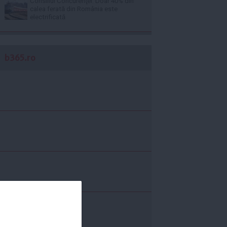
Consiliul Concurenţei: Doar 40% din
calea ferată din România este
electrificată
b365.ro