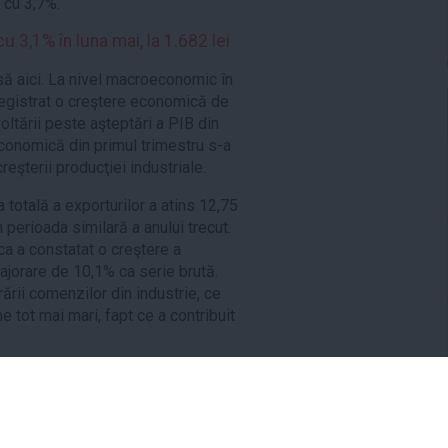
 cu 3,7%.
u 3,1% în luna mai, la 1.682 lei
ă aici. La nivel macroeconomic în
registrat o creştere economică de
oltării peste aşteptări a PIB din
economică din primul trimestru s-a
creşterii producţiei industriale.
ea totală a exporturilor a atins 12,75
 perioada similară a anului trecut.
ica a constatat o creştere a
majorare de 10,1% ca serie brută.
ării comenzilor din industrie, ce
e tot mai mari, fapt ce a contribuit
,
salariu mediu net