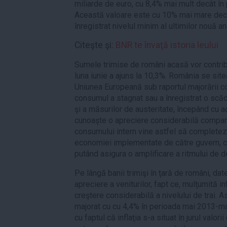
miliarde de euro, cu 8,4% mai mult decât în 
Această valoare este cu 10% mai mare decâ
înregistrat nivelul minim al ultimilor nouă ani
Citeşte şi:
BNR te învaţă istoria leului
Sumele trimise de români acasă vor contribu
luna iunie a ajuns la 10,3%. România se sitea
Uniunea Europeană sub raportul majorării co
consumul a stagnat sau a înregistrat o scă
şi a măsurilor de austeritate, începând cu 
cunoaşte o apreciere considerabilă comparat
consumului intern vine astfel să completez
economiei implementate de către guvern, cr
putând asigura o amplificare a ritmului de 
Pe lângă banii trimişi în ţară de români, dat
apreciere a veniturilor, fapt ce, mulţumită in
creştere considerabilă a nivelului de trai. A
majorat cu cu 4,4% în perioada mai 2013-m
cu faptul că inflaţia s-a situat în jurul valor