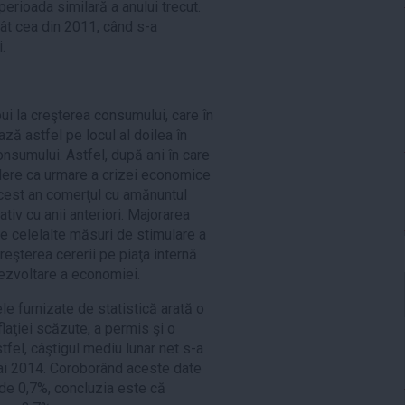
perioada similară a anului trecut.
t cea din 2011, când s-a
.
i la creşterea consumului, care în
ză astfel pe locul al doilea în
nsumului. Astfel, după ani în care
dere ca urmare a crizei economice
acest an comerţul cu amănuntul
iv cu anii anteriori. Majorarea
e celelalte măsuri de stimulare a
eşterea cererii pe piaţa internă
dezvoltare a economiei.
ele furnizate de statistică arată o
flaţiei scăzute, a permis şi o
stfel, câştigul mediu lunar net s-a
ai 2014. Coroborând aceste date
ii de 0,7%, concluzia este că