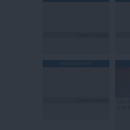
Citeşte mai departe
ROMANIATV.NET
Citeşte mai departe
Cum îț
timp 