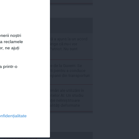
stiripesurse.ro
nerii noștri
Zelenski susține că a ajuns la un acord
za reclamele
cu SUA, dar se plânge că nu-i vor
r, ne ajuți
ajunge rachetele Patriot: Nu sunt
suficiente!
'Anunț' de angajare de la Guvern: Se
a printr-o
caută profesioniști pentru a conduce
cele mai grele companii din transporturi
Delir și psihoză, urmări ale utilizării în
exces a instrumentelor AI: Un studiu
propune o explicație neliniștitoare
despre iluzie și realități deformate
nfidențialitate