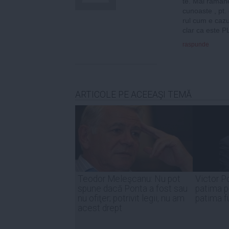
te. Mai ramane
cunoaste , pt.
rul cum e cazu
clar ca este 
raspunde
ARTICOLE PE ACEEAŞI TEMĂ
Teodor Meleşcanu: Nu pot
Victor P
spune dacă Ponta a fost sau
patima pu
nu ofiţer; potrivit legii, nu am
patima fu
acest drept