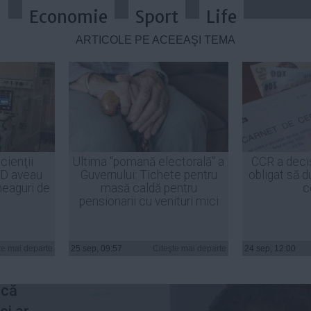
a
Economie
Sport
Life
ARTICOLE PE ACEEAŞI TEMĂ
 cere preşedintelui să spună cum a
cienţii
Ultima "pomană electorală" a
CCR a deci
ID aveau
Guvernului: Tichete pentru
obligat să d
heaguri de
masă caldă pentru
c
pensionarii cu venituri mici
 Marian
te mai departe
25 sep, 09:57
Citeşte mai departe
24 sep, 12:00
, într-o
 că