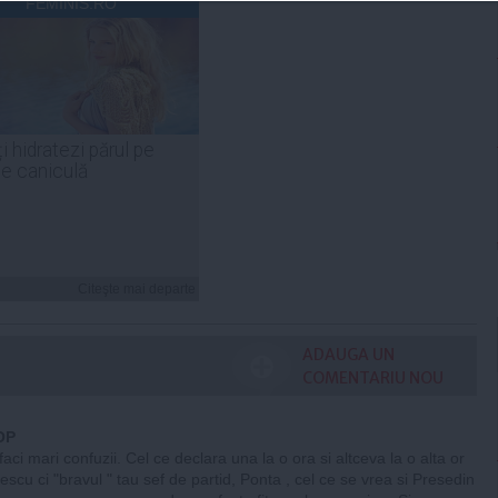
FEMINIS.RO
i hidratezi părul pe
de caniculă
Citeşte mai departe
ADAUGA UN
COMENTARIU NOU
OP
ci mari confuzii. Cel ce declara una la o ora si altceva la o alta or
escu ci "bravul " tau sef de partid, Ponta , cel ce se vrea si Presedin