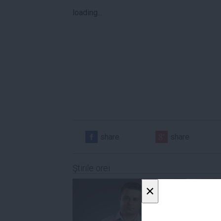
loading...
share
share
Ştirile orei
×