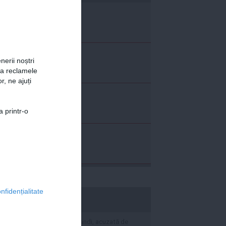
nerii noștri
za reclamele
r, ne ajuți
a printr-o
nfidențialitate
stiripesurse.ro
VIDEO Trupa Morandi, acuzată de