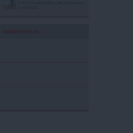
la zid în mediul online: „Am răspuns cu
o statistică”
dailybusiness.ro