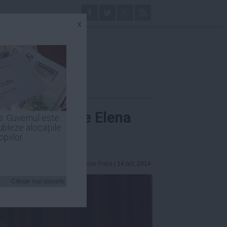
x
 cunoscut-o pe Elena
s: Guvernul este
ubleze alocaţiile
opiilor
Luiza Popa
| 14 oct, 2014
Citeşte mai departe