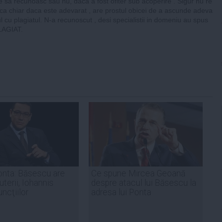
 sa recunoasc sau nu, daca a fost ofiter sub acoperire . Sigur nu re
 ca chiar daca este adevarat , are prostul obicei de a ascunde adeva
l cu plagiatul. N-a recunoscut , desi specialistii in domeniu au spus
PLAGIAT.
onta: Băsescu are
Ce spune Mircea Geoană
terii, Iohannis
despre atacul lui Băsescu la
ncţiilor
adresa lui Ponta