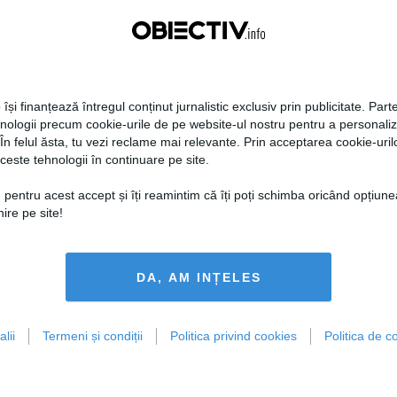
Centralele pe cărbune
Zelenski a ajuns în Serbia, în
 necesitate în situația
prima sa vizită în acest stat
ță majoră a țării
aliat tradițional al Rusiei după
re
2022
 își finanțează întregul conținut jurnalistic exclusiv prin publicitate. Parte
hnologii precum cookie-urile de pe website-ul nostru pentru a personali
 În felul ăsta, tu vezi reclame mai relevante. Prin acceptarea cookie-urilo
ceste tehnologii în continuare pe site.
19:47
Citeşte mai departe
07 aug, 21:11
Citeşte mai departe
 pentru acest accept și îți reamintim că îți poți schimba oricând opțiune
DAILYBUSINESS.RO
STIRIDESPORT.RO
ire pe site!
DA, AM INȚELES
Citeşte mai departe
Citeşte mai departe
lii
Termeni și condiții
Politica privind cookies
Politica de co