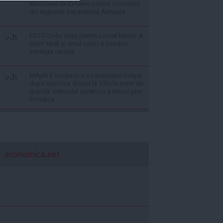
Ministerul de Externe pentru concertul
din regiunea separatistă Abhazia
FOTO Doliu uriaș pentru Lionel Messi: A
murit tatăl și omul care i-a condus
întreaga carieră
MApN îl contrazice pe premierul bulgar,
după explozia dronei la 100 de metri de
graniță: Vehiculul aerian nu a trecut prin
România
economica.net