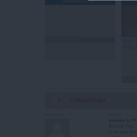
ROMANIATV.NET
Citeşte mai departe
Cum îț
timp 
1
COMENTARII
iuhuhu
14 oct, 2014
parerea lui P
Domule Pop , fa
a, nu este Bas