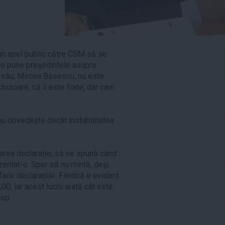
un apel public către CSM să se
 o pune preşedintele asupra
le său, Mircea Băsescu, nu este
chisoare, că îi este frate, dar cam
 nu dovedeşte decât instabilitatea
oarea declaraţie, să ne spună când
zentat-o. Sper să nu mintă, deşi
face declaraţiile. Fiindcă e evident
00, iar acest lucru arată cât este
Pop.