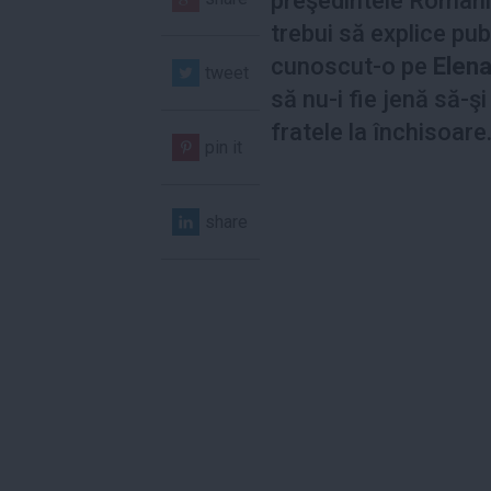
preşedintele Români
trebui să explice pu
cunoscut-o pe
Elen
tweet
să nu-i fie jenă să-şi
fratele la închisoare
pin it
share