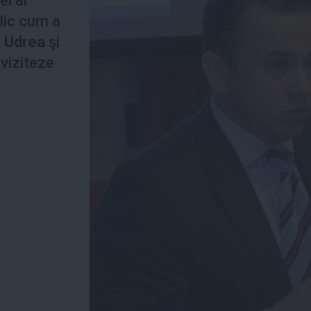
ei ar
blic cum a
a Udrea
şi
 viziteze
.