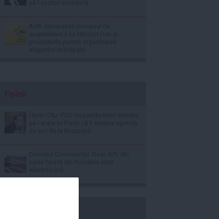
să-l exclud niciodată
AUR demarează procesul de
suspendare a lui Nicușor Dan și
procedurile pentru organizarea
alegerilor anticipate
Opinii
Florin Cîţu: PSD nu pierde nicio situaţie
să-i arate lui Putin că îi susţine agenda
de aici de la Bucureşti
Consiliul Concurenţei: Doar 40% din
calea ferată din România este
electrificată
b365.ro