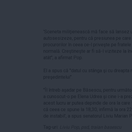
'Sceneta miliţienească mă face să lansez 
autosesizeze, pentru că presiunea pe care
procurorilor în ceea ce-l priveşte pe frate
normală. Creştineşte ar fi să-l viziteze la în
atât'', a afirmat Pop.
El a spus că ''datul cu stânga şi cu dreapta
preşedintelui''.
''Îl întreb aşadar pe Băsescu, pentru următ
a cunoscut-o pe Elena Udrea şi cine i-a pre
acest lucru ar putea depinde de ora la care 
că ceea ce spune la 18,30, infirmă la ora 22,
de instabil', a spus senatorul Liviu Marian 
Tag-uri:
Liviu Pop
,
psd
,
traian basescu