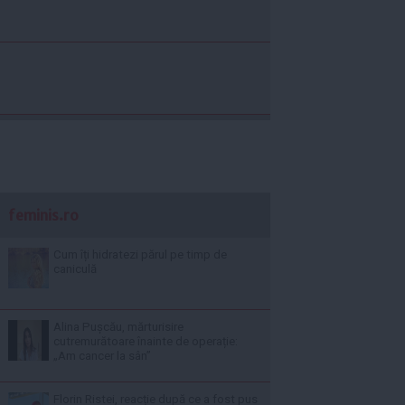
feminis.ro
Cum îți hidratezi părul pe timp de
caniculă
Alina Pușcău, mărturisire
cutremurătoare înainte de operație:
„Am cancer la sân”
Florin Ristei, reacție după ce a fost pus