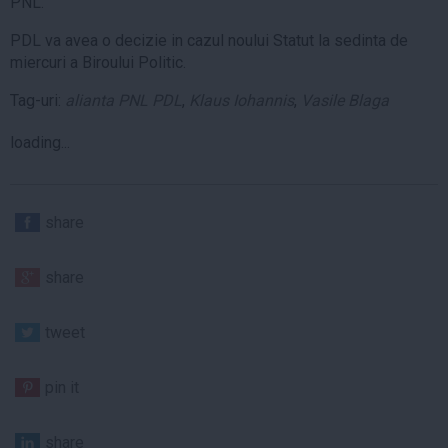
PNL.
PDL va avea o decizie in cazul noului Statut la sedinta de
miercuri a Biroului Politic.
Tag-uri:
alianta PNL PDL
,
Klaus Iohannis
,
Vasile Blaga
loading...
share
share
tweet
pin it
share