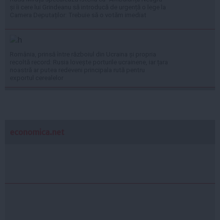
și îi cere lui Grindeanu să introducă de urgență o lege la
Camera Deputaților: Trebuie să o votăm imediat
România, prinsă între războiul din Ucraina și propria
recoltă record: Rusia lovește porturile ucrainene, iar țara
noastră ar putea redeveni principala rută pentru
exportul cerealelor
economica.net