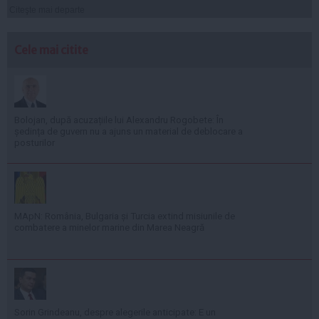
Citeşte mai departe
Cele mai citite
Bolojan, după acuzațiile lui Alexandru Rogobete: În
ședința de guvern nu a ajuns un material de deblocare a
posturilor
MApN: România, Bulgaria și Turcia extind misiunile de
combatere a minelor marine din Marea Neagră
Sorin Grindeanu, despre alegerile anticipate: E un