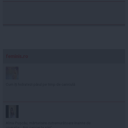
feminis.ro
Cum îți hidratezi părul pe timp de caniculă
Alina Pușcău, mărturisire cutremurătoare înainte de
operație: „Am cancer la sân”