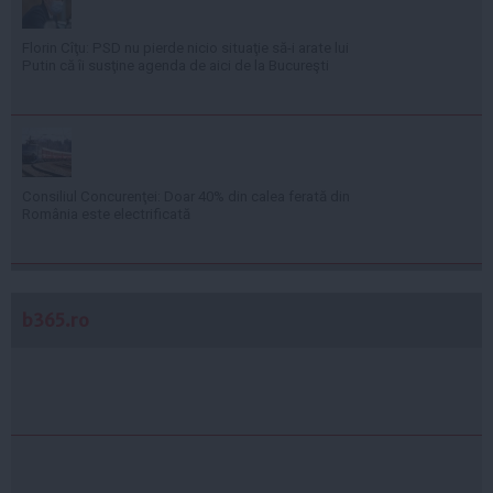
Florin Cîţu: PSD nu pierde nicio situaţie să-i arate lui
Putin că îi susţine agenda de aici de la Bucureşti
Consiliul Concurenţei: Doar 40% din calea ferată din
România este electrificată
b365.ro