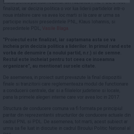
Statut pentru partidul rezultat din fuziunea PNL-PDL a fost
Auto
finalizat, iar decizia politica o vor lua liderii partidelor intr-o
Sport
noua intalnire care va avea loc marti si la care ar urma sa
participe inclusiv presedintele PNL, Klaus Iohannis, si
Handbal
presedintele PDL,
Vasile Blaga.
Box
"Proiectul este finalizat, iar saptamana asta se va
Baschet
incheia prin decizia politica a liderilor. In primul rand este
vorba de denumire (a noului partid, n.r.) si de semne.
Tenis
Restul este incheiat pentru tot ceea ce inseamna
Alte sporturi
organizare", au mentionat sursele citate.
Life
De asemenea, in proiect sunt prevazute la final dispozitii
Funny
finale si tranzitorii care reglementeaza modul de functionare
a conducerii centrale, dar si a filialelor judetene si locale,
Travel
pana la primele alegeri interne care vor avea loc in 2017.
Stil de viata
Structura de conducere comuna va fi formata pe principiul
paritar din reprezentantii structurilor de conducere actuale din
cadrul PNL si PDL. De asemenea, tot marti, acest subiect ar
urma sa fie luat in discutie in cadrul Biroului Politic National al