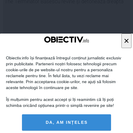
The Terminator Băsescu revine și detonează dreapta
×
12 iul, 2014
Citeşte mai departe
Obiectiv.info își finanțează întregul conținut jurnalistic exclusiv
prin publicitate. Partenerii noștri folosesc tehnologii precum
cookie-urile de pe website-ul nostru pentru a personaliza
reclamele pentru tine. În felul ăsta, tu vezi reclame mai
relevante. Prin acceptarea cookie-urilor, ne ajuți să folosim
aceste tehnologii în continuare pe site.
Îți mulțumim pentru acest accept și îți reamintim că îți poți
schimba oricând opțiunea printr-o simplă revenire pe site!
DA, AM INȚELES
Klaus Iohannis, într-o ipostază mai puțin obișnuită