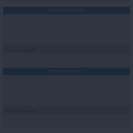
STIRIDESPORT.RO
Citeşte mai departe
ROMANIATV.NET
Citeşte mai departe