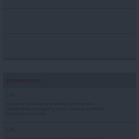
stiripesurse.ro
Doi coloși industriali se orientează spre România.
Giganții Nidec și Natuzzi își mută o parte din producție
la Baia Mare și Oradea
Radu Miruță speculează isteria cu ”Ambulanța Neagră”