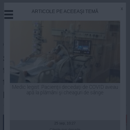
x
ARTICOLE PE ACEEAŞI TEMĂ
Actual
Economie
Justitie
Externe
Homepage
»
Politica
Educatie
Statutul partidului rezultat din
Sanatate
Stiinta
fuziunea PNL-PDL a fost
Tehnologie
finalizat. Marţi se ia decizia
Cultura
Medic legist: Pacienţii decedaţi de COVID aveau
politică
apă la plămâni şi cheaguri de sânge
Mediu
Life
| 14 iul, 2014
Politica
Guvern
25 sep, 10:27
Citeşte mai departe