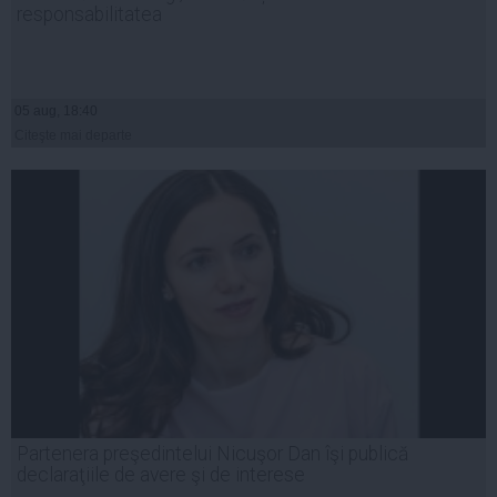
responsabilitatea
05 aug, 18:40
Citeşte mai departe
Partenera preşedintelui Nicuşor Dan îşi publică
declaraţiile de avere şi de interese