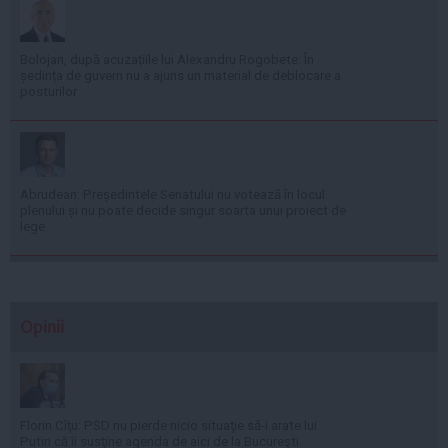
Bolojan, după acuzațiile lui Alexandru Rogobete: În
ședința de guvern nu a ajuns un material de deblocare a
posturilor
Abrudean: Președintele Senatului nu votează în locul
plenului și nu poate decide singur soarta unui proiect de
lege
Opinii
Florin Cîţu: PSD nu pierde nicio situaţie să-i arate lui
Putin că îi susţine agenda de aici de la Bucureşti