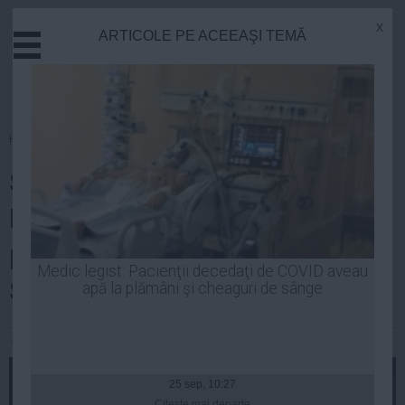
x
ARTICOLE PE ACEEAŞI TEMĂ
Actual
Economie
Justitie
Externe
Homepage
»
Politica
Educatie
Surse: Delegaţia Permanentă a
Sanatate
Stiinta
PNL urmează să se pronunţe
Tehnologie
privind excluderea lui Radu
Cultura
Medic legist: Pacienţii decedaţi de COVID aveau
Stroe din partid
apă la plămâni şi cheaguri de sânge
Mediu
Life
Andreea Mihai
| 26 mai, 2014
Politica
Guvern
25 sep, 10:27
Citeşte mai departe