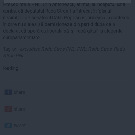
Preşedintele PNL, Crin Antonescu, afirma, la începutul lunii
Auto
aprilie, că deputatul Radu Stroe l-a întrecut în 'planul
Sport
nesimţirii' pe senatorul Călin Popescu-Tăriceanu în contextul
în care nu a ales să demisioneze din partid după ce a
Handbal
declarat că speră ca liberalii să-şi 'rupă gâtul' la alegerile
Box
europarlamentare.
Baschet
Tag-uri:
excludere Radu Stroe PNL
,
PNL
,
Radu Stroe
,
Radu
Tenis
Stroe PNL
Alte sporturi
loading...
Life
Funny
share
Travel
Stil de viata
share
tweet