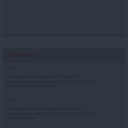
stiripesurse.ro
Horoscopul zilei de 7 august 2026. Apetitul
Săgetătorilor pentru cunoaștere este la cote maxime.
Află ce se întâmplă cu zodia ta
De ce produce România energie ieftină ziua și o
cumpără scump seara? Un expert explică greșeala care
ne costă miliarde