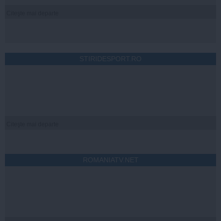
Citeşte mai departe
STIRIDESPORT.RO
Citeşte mai departe
ROMANIATV.NET