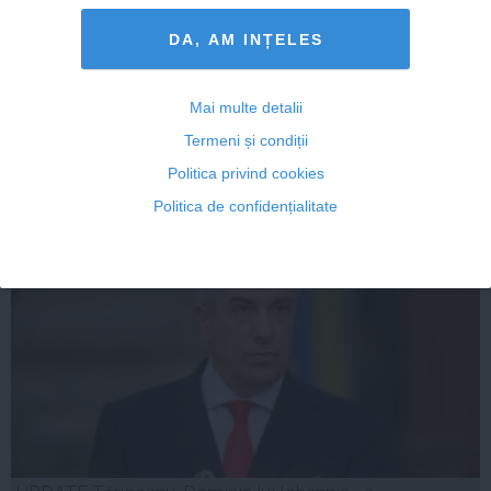
Antonescu, pe Facebook: Voi demisiona din fruntea
PNL! Voi anunța demisia în ședința BPN
DA, AM INȚELES
Mai multe detalii
Termeni și condiții
26 mai, 2014
Politica privind cookies
Citeşte mai departe
Politica de confidențialitate