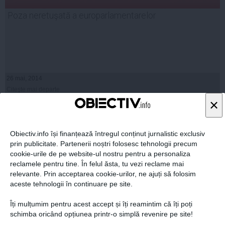
Poza neretuşată a europarlamentarelor
26 mai, 2014
Citeşte mai departe
×
Obiectiv.info își finanțează întregul conținut jurnalistic exclusiv
prin publicitate. Partenerii noștri folosesc tehnologii precum
cookie-urile de pe website-ul nostru pentru a personaliza
reclamele pentru tine. În felul ăsta, tu vezi reclame mai
relevante. Prin acceptarea cookie-urilor, ne ajuți să folosim
aceste tehnologii în continuare pe site.
Îți mulțumim pentru acest accept și îți reamintim că îți poți
schimba oricând opțiunea printr-o simplă revenire pe site!