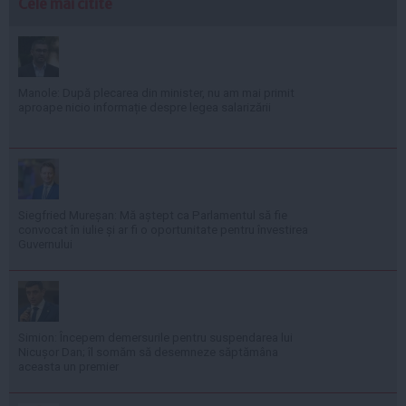
Cele mai citite
Manole: După plecarea din minister, nu am mai primit
aproape nicio informație despre legea salarizării
Siegfried Mureșan: Mă aștept ca Parlamentul să fie
convocat în iulie și ar fi o oportunitate pentru învestirea
Guvernului
Simion: Începem demersurile pentru suspendarea lui
Nicușor Dan; îl somăm să desemneze săptămâna
aceasta un premier