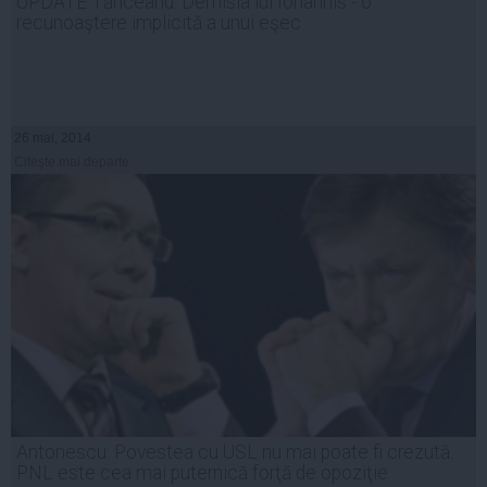
UPDATE Tăriceanu: Demisia lui Iohannis - o
recunoaştere implicită a unui eşec
26 mai, 2014
Citeşte mai departe
Antonescu: Povestea cu USL nu mai poate fi crezută.
PNL este cea mai puternică forţă de opoziţie